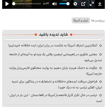
01:22
Play
Mute
Settings
PIP
Enter
Dow
fullscre
برچسب‌ها
ایران و آمریکا
شاید ندیده باشید
آشکارترین اعتراف آمریکا به شکست در برابر ایران؛ ایده خلاقانه خریداریم!
مجتبی شکوری در راهپیمایی اربعین؛ وقتی یک ویدئو به آیینه‌ای از جامعه
تبدیل می‌شود
چگونه به «جنگ هرمز» پایان دهیم؛ به روایت سخنگوی فارسی‌زبان وزارت
خارجه آمریکا
فراخوان دریافت ایده‌های «خلاقانه و نامتعارف» در پنتاگون برای تنبیه
ایران؛ کفگیر ترامپ به ته دیگ خورد!
ترامپ در حال تکرار کارزار فاجعه‌بار آمریکا در افغانستان - این بار در ایران -
است