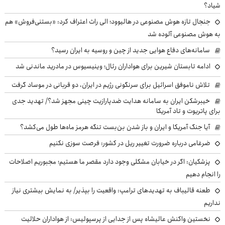
شیاد؟
جنجال تازه هوش مصنوعی در هالیوود؛ الی راث اعتراف کرد: «بستنی‌فروش» هم
به هوش مصنوعی آلوده شد
سامانه‌های دفاع هوایی جدید از چین و روسیه به ایران رسید؟
ادامه تابستان شیرین برای هواداران رئال؛ وینیسیوس در مادرید ماندنی شد
تلاش ناموفق اسرائیل برای سرنگونی رژیم در ایران، دو قربانی در موساد گرفت
خیبرشکن ایران به سامانه هدایت ضدپارازیت چینی مجهز شد؟/ تهدید جدی
برای پاتریوت و تاد آمریکا
آیا جنگ آمریکا و ایران و باز شدن بن‌بست تنگه هرمز ماه‌ها طول می‌کشد؟
ضرغامی درباره ضرورت تغییر ریل در کشور: فرصت سوزی نکنیم
پزشکیان: اگر در خیابان مشکلی وجود دارد مقصر ما هستیم؛ مجبوریم اصلاحات
را انجام دهیم
طعنه قالیباف به تهدیدهای ترامپ: واقعیت را بپذیر/ به نمایش بیشتری نیاز
نداریم
نخستین واکنش عالیشاه پس از جدایی از پرسپولیس: از هواداران حلالیت