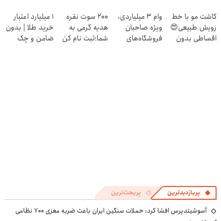
خدماتت رو
راحت بفروشش
درخواست اعتبار
(تخفیف به مدت
کاشت مو با خط
وام ۳ میلیاردی،
200 سوت نقره
۱ میلیارد اعتبار
بفروش
بده 🎯
محدود)
رویش طبیعی😍
ویژه صاحبان
هدیه گرمی به
خرید طلا | بدون
اقساطی بدون
فروشگاه‌های
شما؛ثبت نام کن
ضامن و چک
بهره
آنلاین و حضوری
پربازدیدترین
پربحث‌ترین
آسوشیتدپرس افشا کرد: حملات سنگین ایران باعث ضربه مغزی ۷۰۰ نظامی