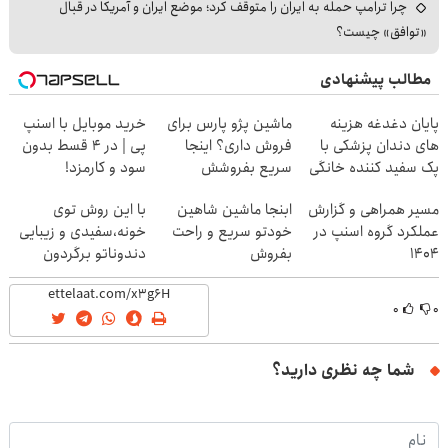
چرا ترامپ حمله به ایران را متوقف کرد؛ موضع ایران و آمریکا در قبال
«توافق» چیست؟
مطالب پیشنهادی
پایان دغدغه هزینه
ماشین پژو پارس برای
خرید موبایل با اسنپ
های دندان پزشکی با
فروش داری؟ اینجا
پی | در ۴ قسط بدون
پک سفید کننده خانگی
سریع بفروشش
سود و کارمزد!
مسیر همراهی و گزارش
ابنجا ماشین شاهین
با این روش توی
عملکرد گروه اسنپ در
خودتو سریع و راحت
خونه،سفیدی و زیبایی
۱۴۰۴
بفروش
دندوناتو برگردون
(40%off)
۰
۰
شما چه نظری دارید؟