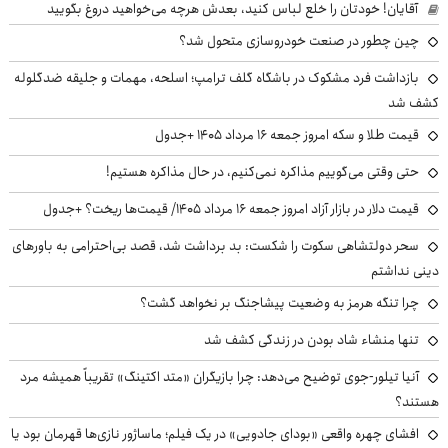
آقایان! خودتان را خلع لباس کنید، بعدش هرچه می‌خواهید دروغ بگویید
چین چطور در صنعت خودروسازی متحول شد؟
بازداشت فرد مشکوک در باشگاه گلف ترامپ؛ اسلحه، مهمات و جلیقه ضدگلوله
کشف شد
قیمت طلا و سکه امروز جمعه ۱۶ مرداد ۱۴۰۵ +جدول
حتی وقتی می‌گوییم مذاکره نمی‌کنیم، در حال مذاکره هستیم!
قیمت دلار در بازار آزاد امروز جمعه ۱۶ مرداد ۱۴۰۵/ قیمت‌ها ریخت؟ +جدول
سحر دولتشاهی سکوت را شکست: بد برداشت شد، قصد بی‌احترامی به باورهای
دینی نداشتم
چرا تنگه هرمز به وضعیت پیشاجنگ بر نخواهد گشت؟
تنها منشاء شاد بودن در زندگی کشف شد
آنیا تیلور-جوی توضیح می‌دهد: چرا بازیگران «متد اکتینگ» تقریباً همیشه مرد
هستند؟
افشای چهره واقعی «بودای جادویی» در یک فیلم؛ ماساژور نازی‌ها قهرمان بود یا