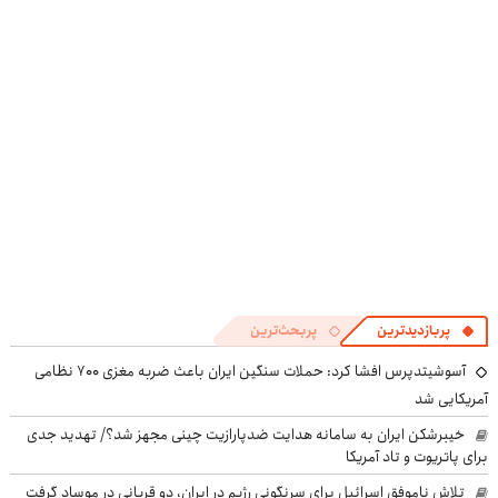
در منزل درمان
سریع و راحت
کوین 🔥
در منزل درمان
کنی؟
بفروش
کنی! 👈🏻
((پرسش‌نامه))
پرسش‌نامه
پربازدیدترین
پربحث‌ترین
آسوشیتدپرس افشا کرد: حملات سنگین ایران باعث ضربه مغزی ۷۰۰ نظامی
آمریکایی شد
خیبرشکن ایران به سامانه هدایت ضدپارازیت چینی مجهز شد؟/ تهدید جدی
برای پاتریوت و تاد آمریکا
تلاش ناموفق اسرائیل برای سرنگونی رژیم در ایران، دو قربانی در موساد گرفت