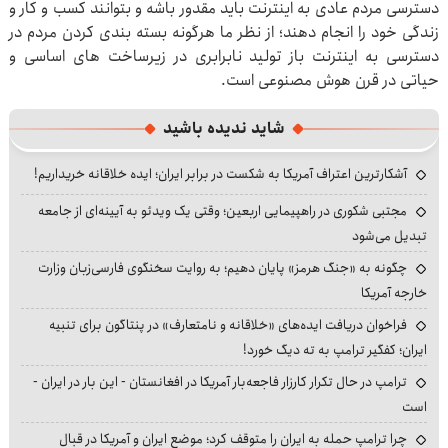
دسترسی مردم عادی به اینترنت باید مقدور باشه و بتوانند کسب و کار و
زندگی خود را انجام دهند؛ از نظر ما هرگونه بسته بندی کردن مردم در
دسترسی به اینترنت باز تولید نابرابری در زیرساخت های اساسی و
حیاتی در قرن هوش مصنوعی است.
شاید ندیده باشید
آشکارترین اعتراف آمریکا به شکست در برابر ایران؛ ایده خلاقانه خریداریم!
مجتبی شکوری در راهپیمایی اربعین؛ وقتی یک ویدئو به آیینه‌ای از جامعه
تبدیل می‌شود
چگونه به «جنگ هرمز» پایان دهیم؛ به روایت سخنگوی فارسی‌زبان وزارت
خارجه آمریکا
فراخوان دریافت ایده‌های «خلاقانه و نامتعارف» در پنتاگون برای تنبیه
ایران؛ کفگیر ترامپ به ته دیگ خورد!
ترامپ در حال تکرار کارزار فاجعه‌بار آمریکا در افغانستان - این بار در ایران -
است
چرا ترامپ حمله به ایران را متوقف کرد؛ موضع ایران و آمریکا در قبال