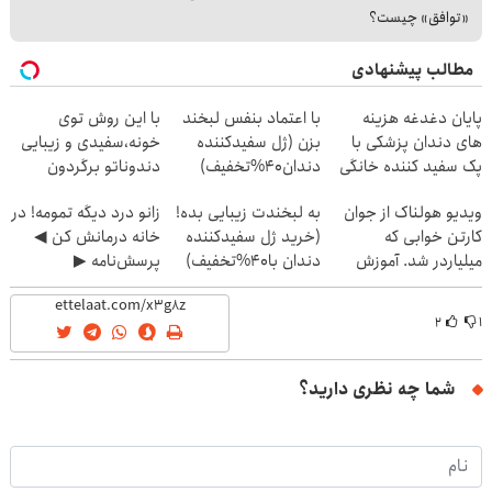
«توافق» چیست؟
مطالب پیشنهادی
پایان دغدغه هزینه
با اعتماد بنفس لبخند
با این روش توی
های دندان پزشکی با
بزن (ژل سفیدکننده
خونه،سفیدی و زیبایی
پک سفید کننده خانگی
دندان40%تخفیف)
دندوناتو برگردون
(40%off)
ویدیو هولناک از جوان
به لبخندت زیبایی بده!
زانو درد دیگه تمومه! در
کارتن خوابی که
(خرید ژل سفیدکننده
خانه درمانش کن ◀
میلیاردر شد. آموزش
دندان با40%تخفیف)
پرسش‌نامه ▶
رایگان
۲
۱
شما چه نظری دارید؟