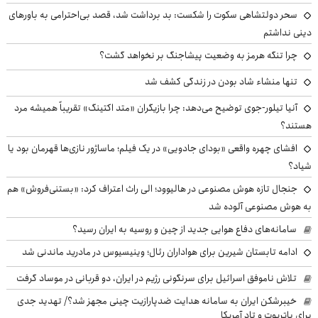
سحر دولتشاهی سکوت را شکست: بد برداشت شد، قصد بی‌احترامی به باورهای
دینی نداشتم
چرا تنگه هرمز به وضعیت پیشاجنگ بر نخواهد گشت؟
تنها منشاء شاد بودن در زندگی کشف شد
آنیا تیلور-جوی توضیح می‌دهد: چرا بازیگران «متد اکتینگ» تقریباً همیشه مرد
هستند؟
افشای چهره واقعی «بودای جادویی» در یک فیلم؛ ماساژور نازی‌ها قهرمان بود یا
شیاد؟
جنجال تازه هوش مصنوعی در هالیوود؛ الی راث اعتراف کرد: «بستنی‌فروش» هم
به هوش مصنوعی آلوده شد
سامانه‌های دفاع هوایی جدید از چین و روسیه به ایران رسید؟
ادامه تابستان شیرین برای هواداران رئال؛ وینیسیوس در مادرید ماندنی شد
تلاش ناموفق اسرائیل برای سرنگونی رژیم در ایران، دو قربانی در موساد گرفت
خیبرشکن ایران به سامانه هدایت ضدپارازیت چینی مجهز شد؟/ تهدید جدی
برای پاتریوت و تاد آمریکا