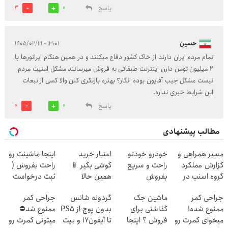
پاسخ
3
0
حسین
۱۳:۰۱ - ۱۴۰۵/۰۲/۲۱
تمام مردم ایران دارند از خاک کشور دفاع میکنند و در همین هنگام اپراتورها با
2 میلیون تومن دارن اینترنت طبقاتی به فروش میرسانند مشکل امنیت مردم
نیست مشکل جیب آقایون بوده انگار؟ بهتره بازنگری کنن والا کسی از تبعات
این شرایط خبری نداره.
پاسخ
0
0
مطالب پیشنهادی
مسیر همراهی و
خودرو خودتو
اعتبار خرید
اینجا ماشینت رو
گزارش عملکرد
راحت و سریع
گوشی بگیر 📱
راحت بفروش (
گروه اسنپ در
بفروش
همین حالا
ثبت درخواست
۱۴۰۴
درخواست اعتبار
فروش)
جراحی کمر
ماشین جک
گردونه شانس
جراحی کمر
بده 🎯
ممنوع شده!
گذاشتی برای
بدون پوچ از PS5
ممنوع شد⛔
میخوای کمرت رو
فروش ؟ اینجا
تا آیفون17 و بیت
میتونی کمرت رو