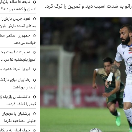
نابغه ۱۵ ساله 
زانو به شدت آسیب دید و تمرین را ترک کرد.
انسان را کشف می‌کند؟
نفوذ جریان بارش‌زا ب
مناطق آماده بارش باران
جمهوری اسلامی هشد
خیانت می‌دهد
تغییر تند قیمت محصو
امروز پنجشنبه ۱۵ مرداد ۱۴۰۵ +جدول
فوری| شرط جدید برا
رضاییان برای بازگش
اولیه را برداشت
دانشمندان راز یک زن
کمتر را کشف کردند
پزشکیان با مجریان 
جلیلی مصاحبه نکرد!
حمله ایران به پایگاه