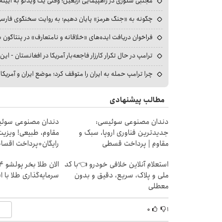
مجتبی شکوری در راهپیمایی اربعین؛ وقتی یک ویدئو به آیینه‌
چگونه به «جنگ هرمز» پایان دهیم؛ به روایت سخنگوی فارسی‌ز
فراخوان دریافت ایده‌های «خلاقانه و نامتعارف» در پنتاگون بر
ترامپ در حال تکرار کارزار فاجعه‌بار آمریکا در افغانستان - این 
چرا ترامپ حمله به ایران را متوقف کرد؛ موضع ایران و آمریک
مطالب پیشنهادی
دندان مصنوعی سوئیسی:
دندان مصنوعی سوئی
جدیدترین فناوری اروپا، سبک و
مقاوم، طبیعی! ویزیت
مقاوم | پرداخت قسطی
رایگان+پرداخت اقس
استعلام آنلاین خلافی خودرو 👈با کد
ملی و پلاک، سریع، دقیق و بدون
سرمایه‌گذاری طلا با 
معطلی
۰
۱