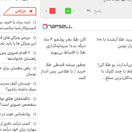
پاسخ
بازرگانی
0
0
ثبت برند یا خرید برن
کسب‌وکار شما مناسب‌ت
بررسی ویژگی های فن
خرید طلا آبشده با 100
الان طلا بخر پولشو 4 ماه
این ویژگی ها را باید بلد
ار تومن
دیگه بده! سرمایه‌گذاری
طلا با اقساط بی‌بهره
۷ اقدام ضروری پس 
راهنمای خانواده‌ها
‌اندازت رو طلا کن!
چطور میشه قسطی طلا
راهی مطمئن برای ح
ط با چند کلیک با
خرید | با طلاسی پس انداز
نوسان
اقل‌ترین مبلغ...
کنید
چیدمان کیف مدرسه؛
سبک داشته باشیم؟
ناگفته‌های طلاق توا
متخصص ضروری است؟
روانشناس خوب در ت
کسب درآمد دلاری از 
مهارت زبان خود درآمد د