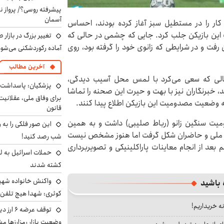
پیشرفته روسی؟/ پرواز ن
آسمان
 کار را در مستطیل سبز آغاز کرده بودند، احساس
 این بازیکن جلب کرد. جایی که چشمی در حالی که
تغییر بزرگ در بازار 
رفت و در شرایطی که زانوی خود را گرفته بود، روی
آماده رکوردشکنی می‌شو
آخرین مطالب
حالی که سعی می‌کرد با لمس محل آسیب دیدگی،
پزشکیان: پاسداشت 
 خبرنگاران نیز با بهت و حیرت این صحنه را تماشا
برای وفاق ملی، عقلانیت
 وضعیت مصدومیت این بازیکن اطلاع پیدا کنند.
قانون
یت سنگین زانو (رباط صلیبی) داشت و به همین
این صور فلکی را به ر
تیم ملی و حاضران شکل گرفت اما هنوز مشخص نیست
شب رصد کنید!
عد از انجام معاینات پاراکلینیکی و تصویربرداری
حملات اسرائیل به ل
کشته شدند
واکنش خانواده شهید 
 باشید
کوثری: شهدا هیچ تلفن 
نه خریداریم!
توقف عرض
وضعیت بازار رمزارزها