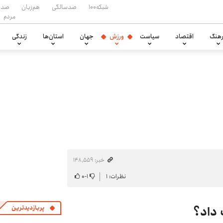
شبکه۱۰۰
صدسالگی
هم‌زبان
صدا
مردم
هنگ
اقتصاد
سیاست
ورزش
جهان
استان‌ها
زندگی
خبر: ۱۴۸٬۵۵۹
نظرات: ۱
۱
-
۰
 داد؟
پربازدیدترین