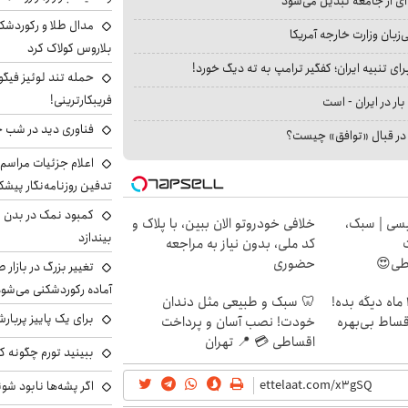
ای از جامعه تبدیل می‌شود
مدال طلا و رکوردشکنی
بان وزارت خارجه آمریکا
بلاروس کولاک کرد
ای تنبیه ایران؛ کفگیر ترامپ به ته دیگ خورد!
حمله تند لوئیز فیگو 
فریبکارترینی!
بار در ایران - است
فناوری دید در شب 
ا در قبال «توافق» چیست؟
اعلام جزئیات مراسم 
تدفین روزنامه‌نگار پیشک
کمبود نمک در بدن می
سی | سبک،
خلافی خودروتو الان ببین، با پلاک و
بیندازد
کد ملی، بدون نیاز به مراجعه
اطی😍
حضوری
تغییر بزرگ در بازار 
آماده رکوردشکنی می‌شو
الان طلا بخر پولشو 4 ماه دیگه بده!
🦷 سبک و طبیعی مثل دندان
برای یک پاییز پربار
اقساط بی‌بهره
خودت! نصب آسان و پرداخت
اقساطی 💳 📍 تهران
ببینید تورم چگونه کم
اگر پشه‌ها نابود شو