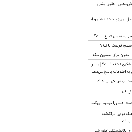
اض‌بخش] حقوق بشر و
قیمت روز گوشی موبایل امروز پنجشنبه ۱۵ مرداد
رامپ به دنبال صلح است؟
 سهام؛ فرصت یا تله؟
 بحران برای سومین تنگه
دشگری نشده است؟ | مدیر
 به اطلاعات پاسخ می‌دهد
دست اونس جهانی افتاد
گی کند
امت جسم را تهدید می‌کند
رهنگ در پی درگذشت
وعات
ی بازنشستگی اعلام شد