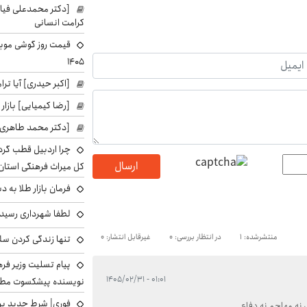
[دکتر محمدعلی فی
کرامت انسانی
۱۴۰۵
[اکبر حیدری] آیا ت
[رضا کیمیایی] بازار
[دکتر محمد طاهری]
چرا اردبیل قطب گر
ارسال
کل میراث فرهنگی استان
فرمان بازار طلا به 
لطفا شهرداری رسید
منتشرشده: 1
در انتظار بررسی: 0
غیرقابل انتشار: 0
تنها زندگی کردن سل
پیام تسلیت وزیر ف
۰۱:۰۱ - ۱۴۰۵/۰۲/۳۱
نویسنده پیشکسوت مطب
فوری| شرط جدید برا
نه مهاجم نه دفاع