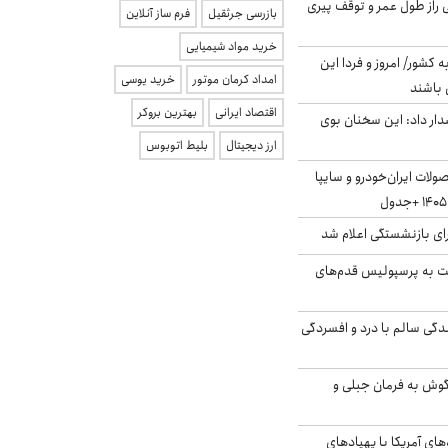
بلژیکی راز طول عمر و توقف پیری
بازرسی جرثقیل
فرم ساز آنلاین
خرید مواد شیمیایی
ه کشور/ امروز و فردا این
امداد کرمان موتور
خرید یوسی
 باشند
اقتصاد ایرانی
بهترین بروکر
ار داد: این سخنان بوی
ارز دیجیتال
بلیط اتوبوس
لات ایران‌خودرو و سایپا
ی بازنشستگی اعلام شد
ت به پرسپولیس قدم‌های
دگی سالم با درد و افسردگی
گوش به فرمان جبلی و
‌های آمریکا با پهپادهای