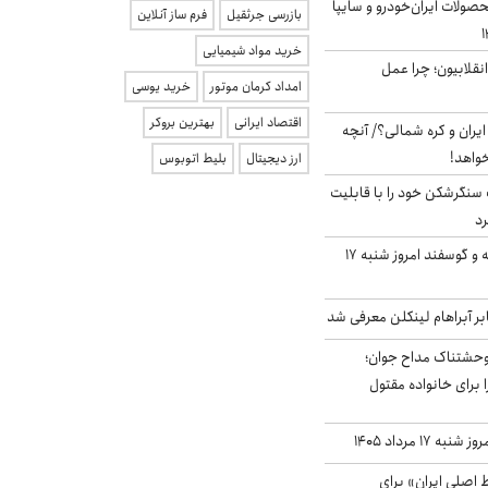
ولات ایران‌خودرو و سایپا
بازرسی جرثقیل
فرم ساز آنلاین
خرید مواد شیمیایی
انقلابیون؛ چرا عمل
امداد کرمان موتور
خرید یوسی
اقتصاد ایرانی
بهترین بروکر
یران و کره شمالی؟/ آنچه
خواهد!
ارز دیجیتال
بلیط اتوبوس
نگرشکن خود را با قابلیت
رد
قیمت گوشت گوساله و گوسفند امروز شنبه ۱۷
بر آبراهام لینکلن معرفی شد
وحشتناک مداح جوان؛
 برای خانواده مقتول
ه ۱۷ مرداد ۱۴۰۵
اصلی ایران» برای