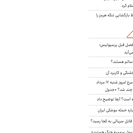
لام کرد
بازگشایی تنگه هرمز را
فصل قبل پرسپولیس؛
ی‌آید
ا سالم هستند؟
شنگی و کاربرد آن
قیمت جدید گوشت مرغ امروز شنبه ۱۷ مرداد
 است؟ آبفا توضیح داد
باره حمله موشکی ایران
 قاتل سریالی به کجا رسید؟
شمول سهمیه جنگ هستید»