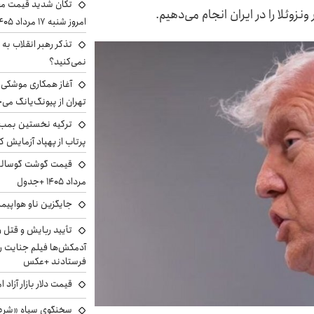
تکان شدید قیمت محص
نزوئلا را در ایران انجام می‌دهیم.
امروز شنبه ۱۷ مرداد ۱۴۰۵
تذکر رهبر انقلاب به 
نمی‌کنید؟
آغاز همکاری موشکی ا
تهران از پیونگ‌یانگ می‌
ترکیه نخستین بمب س
پرتاب از پهپاد آزمایش ک
مرداد ۱۴۰۵ +جدول
جایگزین ناو هواپیما
تأیید ربایش و قتل 
آدمکش‌ها فیلم جنایت را
فرستادند +عکس
قیمت دلار بازار آزاد امروز شنب
سخنگوی سپاه «شرط 