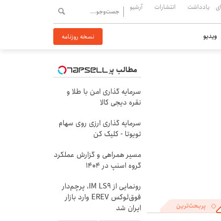
ی
یادداشت
انتشارات
آرشیو
ویدیو
نسخه روزنامه
مطالب پیشنهادی
سرمایه گذاری امن با طلا و
نقره دیجی کالا
سرمایه گذاری ارزی روی سهام
تویوتا - کلیک کن
مسیر همراهی و گزارش عملکرد
گروه اسنپ در ۱۴۰۴
رونمایی از IM LS9، پرچم‌دار
فوق‌لوکس EREV وارد بازار
پربحث‌ترین
ایران شد