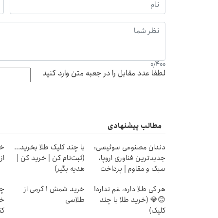
0
/
400
لطفا عدد مقابل را در جعبه متن وارد کنید
مطالب پیشنهادی
دندان مصنوعی سوئیسی:
با چند کلیک طلا بخرید...
خر
جدیدترین فناوری اروپا،
(ثبت‌نام کن | خرید کن |
از ۰.۵ گرم تا ۰
سبک و مقاوم | پرداخت
هدیه بگیر)
قسطی
هر کی طلا داره، غم نداره!
خرید شمش 1 گرمی از
چط
😊💎 (خرید طلا با چند
طلاسی
خر
کلیک)
کن