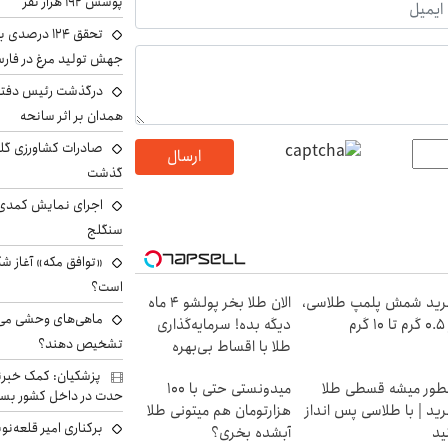
پوشش ۱۹۲ هزار نفر
تحقق ۱۲۴ درص
جهش تولید مرغ در فار
درگذشت رئیس دفتر ن
همدان بر اثر سانحه
ارسال
گذشت
اجرای نمایش کمدی 
سنگلج
«توافق مکه» آغاز ش
است؟
ید شمش پلمپ طلاسی،
الان طلا بخر پولشو 4 ماه
ماهی‌های وحشی می‌تو
۱ گرم
دیگه بده! سرمایه‌گذاری
تشخیص دهند؟
طلا با اقساط بی‌بهره
پزشکیان: کمک خبرنگ
ور میشه قسطی طلا
میدونستی حتی با ۱۰۰
حدت در داخل کشور بسی
ید | با طلاسی پس انداز
هزارتومان هم میتونی طلا
برکناری امیر قلعه‌ن
ید
آبشده بخری؟