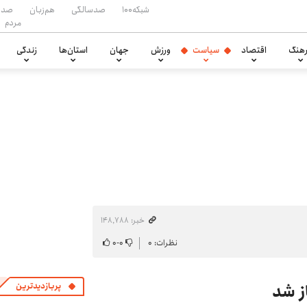
شبکه۱۰۰
صدسالگی
هم‌زبان
صدا
مردم
هنگ
اقتصاد
سیاست
ورزش
جهان
استان‌ها
زندگی
خبر: ۱۴۸٬۷۸۸
نظرات: ۰
۰
-
۰
ز شد
پربازدیدترین