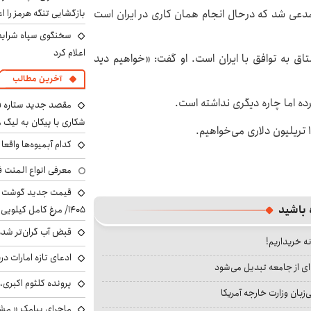
بازگشایی تنگه هرمز را اع
دعی شد که درحال انجام همان کاری در ایران است
سخنگوی سپاه شرایط 
اعلام کرد
اق به توافق با ایران است. او گفت: «خواهیم دید
آخرین مطالب
ده اما چاره دیگری نداشته است.
مقصد جدید ستاره 
شکاری با پیکان به لیگ م
کدام آبمیوه‌ها واقع
معرفی انواع المنت ف
 باشید
۱۴۰۵/ مرغ کامل کیلویی چند شد؟ +جدول
قبض آب گران‌تر شده
نه خریداریم!
ادعای تازه امارات در
ای از جامعه تبدیل می‌شود
پرونده کلثوم اکبری،
بان وزارت خارجه آمریکا
ماجرای پیامک « م