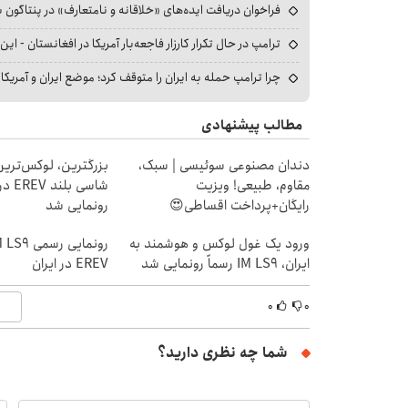
فراخوان دریافت ایده‌های «خلاقانه و نامتعارف» در پنتاگون بر
ترامپ در حال تکرار کارزار فاجعه‌بار آمریکا در افغانستان - این 
چرا ترامپ حمله به ایران را متوقف کرد؛ موضع ایران و آمریک
مطالب پیشنهادی
دندان مصنوعی سوئیسی | سبک،
بزرگترین، لوکس‌ترین
مقاوم، طبیعی! ویزیت
شاسی ب
رایگان+پرداخت اقساطی😍
رونمایی شد
ورود یک غول لوکس و هوشمند به
ایران، IM LS9 رسماً رونمایی شد
EREV در ایران
۰
۰
شما چه نظری دارید؟