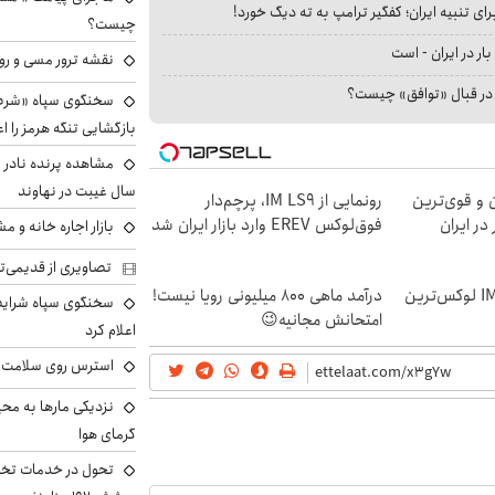
ای تنبیه ایران؛ کفگیر ترامپ به ته دیگ خورد!
چیست؟
بار در ایران - است
نقشه ترور مسی و رون
ا در قبال «توافق» چیست؟
سخنگوی سپاه «شرط 
بازگشایی تنگه هرمز را اع
سال غیبت در نهاوند
 و قوی‌ترین
رونمایی از IM LS9، پرچم‌دار
لند EREV در در ایران
فوق‌لوکس EREV وارد بازار ایران شد
بازار اجاره خانه و 
تصاویری از قدیمی‌ت
رونمایی رسمی IM LS9 لوکس‌ترین
درآمد ماهی 800 میلیونی رویا نیست!
سخنگوی سپاه شرایط 
امتحانش مجانیه😉
اعلام کرد
استرس روی سلامت ب
نزدیکی مارها به مح
گرمای هوا
تحول در خدمات تخص