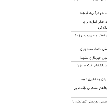
الدو در آمریکا لو رفت
اصلی ایران» برای
لام کرد
مشاهده پرنده نادر «شبگرد مصری» پس از ۶۰
مشکل ناتمام مستاجران
رین خبرنگاران مشهد!
بازگشایی تنگه هرمز را
دن چه تاثیری دارد؟
یط‌های مسکونی اراک در پی
صی بهزیستی کرمانشاه با