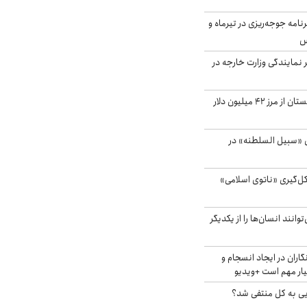
دی برنامه جوجه‌ریزی در تیرماه و
س
مایندگی وزارت خارجه در
صادرات کشاورزی گلستان از مرز ۴۲ میلیون دلار
«سبیل السلطنه» در
کل‌گیری «ناتوی اسلامی»
انند انسان‌ها را از یکدیگر
اران در ایجاد انسجام و
ار مهم است +ویدیو
ویی به کل منتفی شد؟