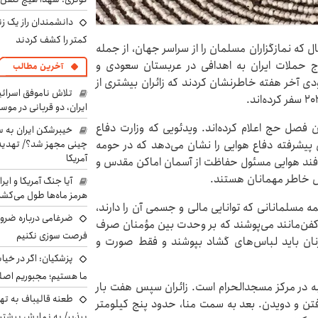
دانشمندان راز یک زن
کمتر را کشف کردند
ل که نمازگزاران مسلمان را از سراسر جهان، از جمله
ج حملات ایران به اهدافی در عربستان سعودی و
آخرین مطالب
ی آخر هفته خاطرنشان کردند که زائران بیشتری از
تلاش ناموفق اسرائی
ایران، دو قربانی در موس
فصل حج اعلام کرده‌اند. ویدئویی که وزارت دفاع
خیبرشکن ایران به س
چینی مجهز شد؟/ تهدید 
 پیشرفته دفاع هوایی را نشان می‌دهد که در حومه
آمریکا
دافند هوایی مسئول حفاظت از آسمان اماکن مقدس و
ش خاطر مهمانان هستند.
آیا جنگ آمریکا و ای
هرمز ماه‌ها طول می‌کش
ه مسلمانانی که توانایی مالی و جسمی آن را دارند،
ضرغامی درباره ضرور
کفن‌مانند می‌پوشند که بر وحدت بین مؤمنان صرف
فرصت سوزی نکنیم
 زنان باید لباس‌های گشاد بپوشند و فقط صورت و
پزشکیان: اگر در خی
ما هستیم؛ مجبوریم اصلا
 در مرکز مسجدالحرام است. زائران سپس هفت بار
طعنه قالیباف به ته
رفتن و دویدن. بعد به سمت منا، حدود پنج کیلومتر
بپذیر/ به نمایش بیشتری