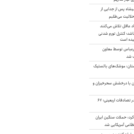
شاه پس از جدایی از
حلالیت می‌طلبم
د عاقل تلاش می‌کنند
اشد؛ کنترل تورم شدنی
یده است
رعباس توسط معاون
ب شد
تان: موشک‌های بالستیک
ان با درخشش سحرخیزان و
جان باختن ۲۴ زائر در تصادفات اربعینی؛ ۶۷
رد: حملات سنگین ایران