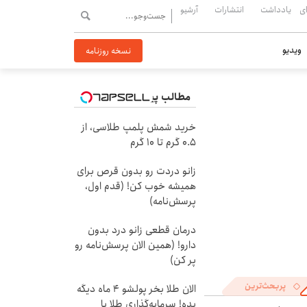
ی
یادداشت
انتشارات
آرشیو
ویدیو
نسخه روزنامه
مطالب پیشنهادی
خرید شمش پلمپ طلاسی، از
۰.۵ گرم تا ۱۰ گرم
زانو دردت رو بدون قرص برای
همیشه خوب کن! (قدم اول،
پرسش‌نامه)
درمان قطعی زانو درد بدون
دارو! (همین الان پرسش‌نامه رو
پر کن)
پربحث‌ترین
الان طلا بخر پولشو 4 ماه دیگه
بده! سرمایه‌گذاری طلا با