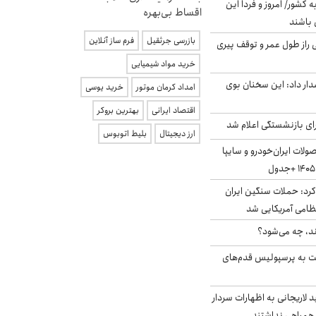
ه کشور/ امروز و فردا این
اقساط بی‌بهره
 باشند
بازرسی جرثقیل
فرم ساز آنلاین
بلژیکی راز طول عمر و توقف پیری
خرید مواد شیمیایی
ار داد: این سخنان بوی
امداد کرمان موتور
خرید یوسی
اقتصاد ایرانی
بهترین بروکر
ی بازنشستگی اعلام شد
ارز دیجیتال
بلیط اتوبوس
لات ایران‌خودرو و سایپا
رد: حملات سنگین ایران
ند، چه می‌شود؟
ت به پرسپولیس قدم‌های
لاریجانی به اظهارات سردار
همراهی نداشتند