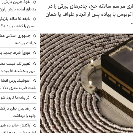
نفوذ جریان بارش‌زا ب
برگزاری مراسم سالانه حج، چادرهای بزرگی را در
مناطق آماده بارش باران
توبوس یا پیاده پس از انجام طواف یا همان
نابغه ۱۵ ساله 
.
انسان را کشف می‌کند؟
جمهوری اسلامی هشد
خیانت می‌دهد
فوری| شرط جدید برا
تغییر تند قیمت محصو
امروز پنجشنبه ۱۵ مرداد ۱۴۰۵ +جدول
آسوشیتدپرس افشا ک
باعث ضربه مغزی ۷۰۰ نظامی آمریکایی شد
اگر پشه‌ها نابود شو
رضاییان برای بازگش
اولیه را برداشت
واکنش خانواده شهید 
کوثری: شهدا هیچ تلفن 