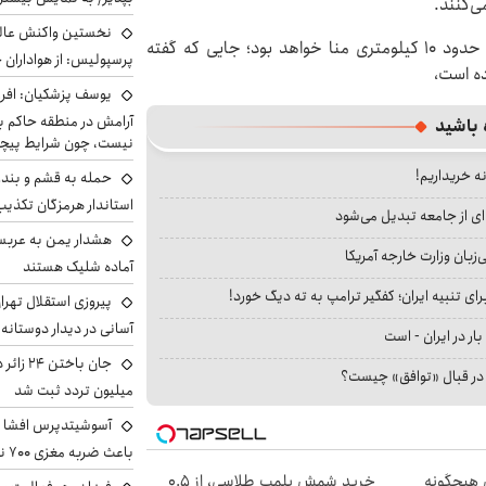
ی‌کنند.
نخستین واکنش عالی
روز سه‌شنبه، اوج مراسم حج، گردهمایی در کوه عرفات، حدود ۱۰ کیلومتری منا خواهد بود؛ جایی که گفته
پرسپولیس: از هواداران 
ه است،
یوسف پزشکیان: افرا
آرامش در منطقه حاکم ب
 باشید
نیست، چون شرایط پیچ
نه خریداریم!
حمله به قشم و بند
استاندار هرمزگان تکذی
ای از جامعه تبدیل می‌شود
هشدار یمن به عربس
بان وزارت خارجه آمریکا
آماده شلیک هستند
ای تنبیه ایران؛ کفگیر ترامپ به ته دیگ خورد!
پیروزی استقلال تهر
آسانی در دیدار دوستانه
بار در ایران - است
ا در قبال «توافق» چیست؟
میلیون تردد ثبت شد
آسوشیتدپرس افشا ک
باعث ضربه مغزی ۷۰۰ نظامی آمریکایی شد
ن هیچگونه
خرید شمش پلمپ طلاسی، از ۰.۵