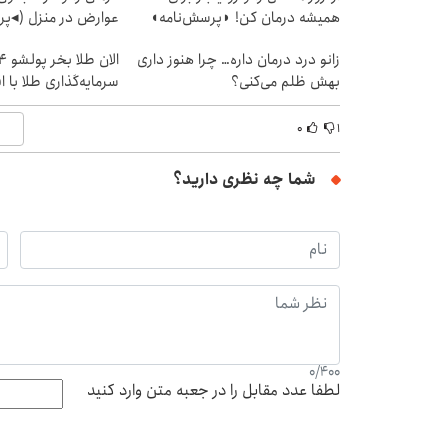
همیشه درمان کن! ◗پرسش‌نامه◖
عوارض در منزل (◂پر
زانو درد درمان داره… چرا هنوز داری
بهش ظلم می‌کنی؟
سرمایه‌گذاری طلا با 
۰
۱
شما چه نظری دارید؟
0
/
400
لطفا عدد مقابل را در جعبه متن وارد کنید