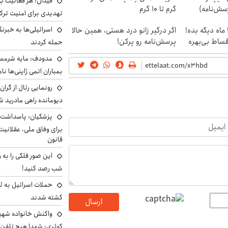
فیدان: هر فعالیت بی
سش‌نامه)
گرم تا ۱۰ گرم
تهدیدی برای امنیت ترک
اسرائیلی‌ها به خبرنگ
الان طلا بخر پولشو 4 ماه دیگه بده!
اگر درگیر زانو درد هستی، همین حالا
اقساط بی‌بهره
پرسش‌نامه رو پرکن!
حمله کردند
مدودف: مایه شرمسا
بمباران اتمی ژاپنی‌ها نام
رونمایی رئال از گرا
دیومانده راهی مادرید ش
پزشکیان: پاسداشت 
برای وفاق ملی، عقلانیت
قانون
این صور فلکی را به ر
شب رصد کنید!
حملات اسرائیل به ل
کشته شدند
ارسال
واکنش خانواده شهید 
کوثری: شهدا هیچ تلفن 