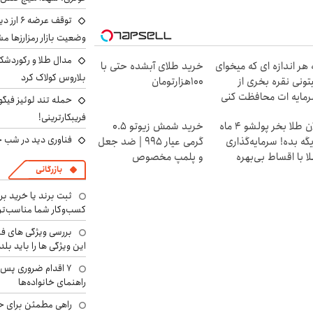
توقف عرض
وضعیت بازار رمزارزها
مدال طلا و رکوردشکنی
 هر اندازه ای که میخوای
خرید طلای آبشده حتی با
بلاروس کولاک کرد
تونی نقره بخری از
۱۰۰هزارتومان
مایه ات محافظت کنی
حمله تند لوئیز فیگو 
فریبکارترینی!
الان طلا بخر پولشو 4 ماه
خرید شمش زیوتو ۰.۵
فناوری دید در شب 
گه بده! سرمایه‌گذاری
گرمی عیار ۹۹۵ | ضد جعل
ا با اقساط بی‌بهره
و پلمپ مخصوص
بازرگانی
ثبت برند یا خرید برن
کسب‌وکار شما مناسب‌ت
بررسی ویژگی های فن
این ویژگی ها را باید بلد
۷ اقدام ضروری پس 
راهنمای خانواده‌ها
راهی مطمئن برای ح