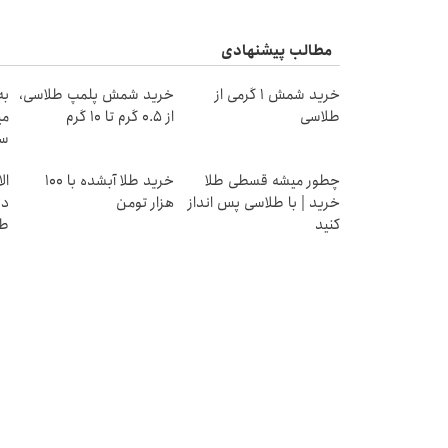
مطالب پیشنهادی
خرید شمش 1 گرمی از
خرید شمش پلمپ طلاسی،
به
طلاسی
از ۰.۵ گرم تا ۱۰ گرم
می
سر
چطور میشه قسطی طلا
خرید طلا آبشده با 100
خرید | با طلاسی پس انداز
هزار تومن
دی
کنید
طل