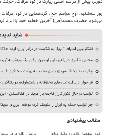
دورتر، پیش از مراسم اصلی زیارت در کوه عرفات، حرکت م
می‌شود حضرت محمد(ص) آخرین خطبه خود را ایراد کرد
شاید ندیده
آشکارترین اعتراف آمریکا به شکست در برابر ایران؛ ایده خلاقا
مجتبی شکوری در راهپیمایی اربعین؛ وقتی یک ویدئو به آیینه‌
چگونه به «جنگ هرمز» پایان دهیم؛ به روایت سخنگوی فارسی‌ز
فراخوان دریافت ایده‌های «خلاقانه و نامتعارف» در پنتاگون بر
ترامپ در حال تکرار کارزار فاجعه‌بار آمریکا در افغانستان - این 
چرا ترامپ حمله به ایران را متوقف کرد؛ موضع ایران و آمریک
مطالب پیشنهادی
آرتروز مفصل زانو رو یکبار برای
درمان زانو درد، بدو