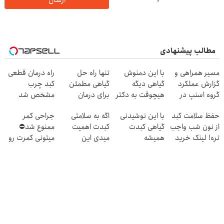
مطالب پیشنهادی
مسیر همراهی و
با این دمنوش
تنها راه حل
راه درمان قطعی
گزارش عملکرد
گیاهی دیگه
گیاهی مطمئن
کبد چرب
گروه اسنپ در
هیچوقت به دکتر
برای درمان
مشخص شد
۱۴۰۴
و دارو نیاز پیدا
کبدچرب(تخفیف
حفظ سلامت کبد
با این نوشیدنی
اگه به سلامتی
جراحی کمر
نمیکنی
تا امشب)
از نون شب واجب
گیاهی کبدت
کبدت اهمیت
ممنوع شد⛔
تره! لینک خرید
همیشه
میدی این
میتونی کمرت رو
با تخفیف ویژه
پرقدرته55%تخفیف
دمنوش رو
در منزل درمان
استفاده کن
کنی! 👈🏻
پرسش‌نامه