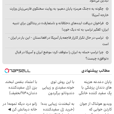
تبدیل می‌شود
چگونه به «جنگ هرمز» پایان دهیم؛ به روایت سخنگوی فارسی‌زبان وزارت
خارجه آمریکا
فراخوان دریافت ایده‌های «خلاقانه و نامتعارف» در پنتاگون برای تنبیه
ایران؛ کفگیر ترامپ به ته دیگ خورد!
ترامپ در حال تکرار کارزار فاجعه‌بار آمریکا در افغانستان - این بار در ایران -
است
چرا ترامپ حمله به ایران را متوقف کرد؛ موضع ایران و آمریکا در قبال
«توافق» چیست؟
مطالب پیشنهادی
پایان دغدغه هزینه
با این روش توی
با اعتماد بنفس لبخند
های دندان پزشکی با
خونه،سفیدی و زیبایی
بزن (ژل سفیدکننده
پک سفید کننده خانگی
دندوناتو برگردون
دندان40%تخفیف)
(40%off)
ویدیو هولناک از جوان
به لبخندت زیبایی بده!
زانو درد دیگه تمومه! در
کارتن خوابی که
(خرید ژل سفیدکننده
خانه درمانش کن ◀