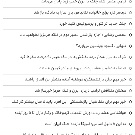
ترامپ مدعی شد: جنگ با ایران خیلی زود پایان می‌یابد
دردسر تازه برای خانواده نتانیاهو، پای سارا به دادگاه باز شد
جنگ جدید تراکتور و پرسپولیس کلید خورد
محسن رضایی: اجازه باز شدن مسیر دوم در تنگه هرمز را نخواهیم داد
تنهایی، کمبود ویتامین می‌آورد؟
شوک به بازار نفت/ تردد نفتکش‌ها در تنگه هرمز ۹۰ درصد سقوط کرد
صنعا به دشمن هشدار داد؛ نیروهای ما در کمین هستند
خبر مهم برای بازنشستگان؛ دوشنبه آینده منتظر این اتفاق باشید
سخنان متناقض ترامپ درباره ایران و تنگه هرمز خبرساز شد
خبر مهم برای متقاضیان بازنشستگی: این افراد باید ۵ سال بیشتر کار کنند
هواشناسی هشدار داد: وزش تندباد، گردوخاک و رگبار باران تا ۵ روز آینده
به این ۵ دلیل اساسی؛ آمریکا بازنده جنگ ایران است
ایران‌خودرو امروز با قیمت‌های تازه آمد/ جدول جمعه ۱۶ مرداد ۱۴۰۵