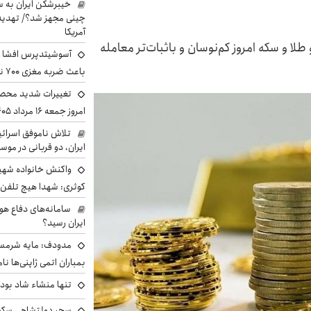
خیبرشکن ایران به س
چینی مجهز شد؟/ تهدید 
آمریکا
 ارز، دلار در کانال ۱۷۰ هزار ماند و طلا و سکه امروز کم‌نوسان و باثبات‌تر معامله
آسوشیتدپرس افشا ک
باعث ضربه مغزی ۷۰۰ نظامی آمریکایی شد
تغییرات شدید محصو
امروز جمعه ۱۶ مرداد ۱۴۰۵ را ببینند
تلاش ناموفق اسرائی
ایران، دو قربانی در موس
واکنش خانواده شهید 
کوثری: شهدا هیچ تلفن 
سامانه‌های دفاع هو
ایران رسید؟
مدودف: مایه شرمسا
بمباران اتمی ژاپنی‌ها نام
تنها منشاء شاد بو
سحر دولتشاهی سکو