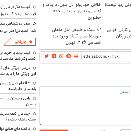
هی 800 میلیونی رویا نیست!
خلافی خودروتو الان ببین، با پلاک و
کد ملی، بدون نیاز به مراجعه
قیمت‌ها ریخت؟ +جدول
حضوری
سحر دولتشاهی سکو
ن کارتن خوابی
🦷 سبک و طبیعی مثل دندان
شد، قصد بی‌احترامی به 
ش رایگان
خودت! نصب آسان و پرداخت
بازرگانی
اقساطی 💳 📍 تهران
ثبت برند یا خرید برن
کسب‌وکار شما مناسب‌ت
بررسی ویژگی های فن
این ویژگی ها را باید بلد
۷ اقدام ضروری پس 
راهنمای خانواده‌ها
راهی مطمئن برای ح
نوسان
چیدمان کیف مدرسه؛
سبک داشته باشیم؟
ناگفته‌های طلاق توا