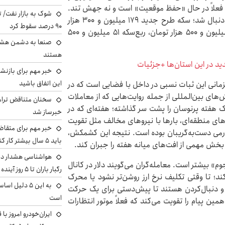
لا فعلاً در حال «حفظ موقعیت» است و نه جهش تند.
شوک به بازار نفت/ ت
در بازار سکه نیز قیمت‌ها در سطوح بالا اما نسبتاً پایدار دنبال شد؛ سکه طرح جدید ۱۷۹ میلیون و ۳۰۰ هزار
۹۰ درصد سقوط کرد
تومان، سکه طرح قدیم ۱۷۶ میلیون تومان، نیم‌سکه ۹۱ میلیون و ۵۰۰ هزار تومان، ربع‌سکه ۵۱ میلیون و ۵۰۰
صنعا به دشمن هشدار
هستند
د در این استان‌ها +جزئیات
خبر مهم برای بازنش
این اتفاق باشید
 همزمانی این ثبات نسبی در داخل با فضایی است که در
های بین‌المللی از جمله روایت‌هایی که از معاملات
سخنان متناقض ترامپ 
 هفته پرنوسان را پشت سر گذاشته؛ هفته‌ای که در
خبرساز شد
های منطقه‌ای، بارها با نیروهای مخالف مثل تقویت
خبر مهم برای متقاض
 تورمی دست‌به‌گریبان بوده است. نتیجه این کشمکش،
باید ۵ سال بیشتر کار کنند
 بخش مهمی از افت‌های میانه هفته را جبران کند.
هواشناسی هشدار داد
وم» بیشتر است. معامله‌گران می‌گویند دلار در کانال
رگبار باران تا ۵ روز آینده
ی‌کند؛ تا وقتی تکلیف نرخ ارز روشن‌تر نشود یا محرک
به این ۵ دلیل
د و دنبال‌کردن هستند تا پیش‌دستی برای یک حرکت
است
مین پیام را تقویت می‌کند که فعلاً موتور انتظارات
ایران‌خودرو امروز با