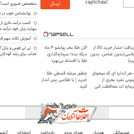
ارسال
متخصص ضروری است؟
روانشناس خوب در ت
کسب درآمد دلاری از 
مهارت زبان خود درآمد د
آموزش نکات مهم قبل 
یافت اعتبار خرید کالا از
الان طلا بخر پولشو 4 ماه
لی لی فومی و پازل آ
جذاب برای رشد کودکان
اسی(بدون ضامن، بدون
دیگه بده! سرمایه‌گذاری
ره)
طلا با اقساط بی‌بهره
 هر اندازه ای که میخوای
چطور میشه قسطی طلا
تونی نقره بخری از
خرید | با طلاسی پس انداز
مایه ات محافظت کنی
کنید
صدسالگی
هم‌زبان
صدای مردم
یادداشت
انتشارات
آرشیو