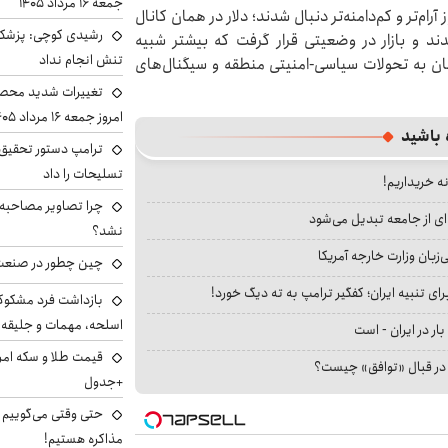
جمعه ۱۶ مرداد ۱۴۰۵
ام‌تر و کم‌دامنه‌تر دنبال شدند؛ دلار در همان کانال
رشیدی کوچی: پزشکیا
ند و بازار در وضعیتی قرار گرفت که بیشتر شبیه
تنش انجام نداد
زمان به تحولات سیاسی-امنیتی منطقه و سیگنال‌های
تغییرات شدید محصو
امروز جمعه ۱۶ مرداد ۱۴۰۵ را ببینند
 باشید
ترامپ دستور تحقیق 
تسلیحات را داد
نه خریداریم!
چرا تصاویر مصاحبه‌
ای از جامعه تبدیل می‌شود
نشد؟
بان وزارت خارجه آمریکا
چین چطور در صنعت
ای تنبیه ایران؛ کفگیر ترامپ به ته دیگ خورد!
بازداشت فرد مشکوک 
اسلحه، مهمات و جلیق
بار در ایران - است
ا در قبال «توافق» چیست؟
+جدول
حتی وقتی می‌گوییم م
مذاکره هستیم!