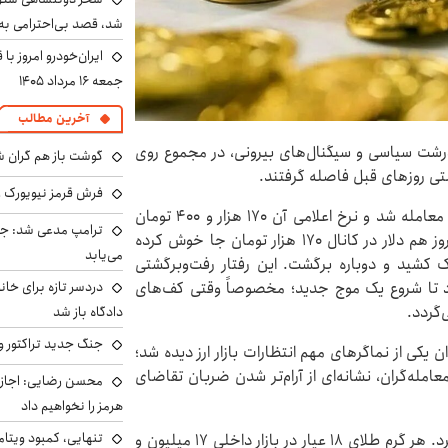
شد، قصد بی‌احترامی به 
ایران‌خودرو امروز با
جمعه ۱۶ مرداد ۱۴۰۵
آخرین مطالب
و درشت سیاسی و سیگنال‌های بیرونی، در مجموع روی
گوشت باز هم گران شد
تی روزهای قبل فاصله گرفتند.
فرش قرمز نیویورک زی
در بازار آزاد تهران، دلار امروز در محدوده ۱۷۰ هزار تومان معامله شد و نرخ اعلامی آن ۱۷۰ هزار و ۴۰۰ تومان
ترامپ مدعی شد: جنگ
ثبت شد؛ سطحی که ادامه همان فضای دیروز است. دیروز هم دلار در کانال ۱۷۰ هزار تومان جا خوش کرده
می‌یابد
ه کانال ۱۶۹ هزار تومان سرک کشید و دوباره برگشت. این رفتار رفت‌وبرگشتی
دردسر تازه برای خانو
د تا شروع یک موج جدید؛ مخصوصاً وقتی کف‌های
‌گردد.
دادگاه باز شد
جنگ جدید تراکتور و
ا نرخ ۱۷۰ هزار و ۹۹ تومان به‌عنوان یکی از نماگرهای مهم انتظارات بازار ارز دیده شد؛
عامله‌گران، نشانه‌ای از آرام‌تر شدن ضربان تقاضای
محسن رضایی: اجازه 
هرمز را نخواهیم داد
تنهایی، کمبود ویتام
بازار طلا و سکه هم امروز در مسیر کم‌نوسان‌تری حرکت کرد. هر گرم طلای ۱۸ عیار در بازار داخلی ۱۷ میلیون و