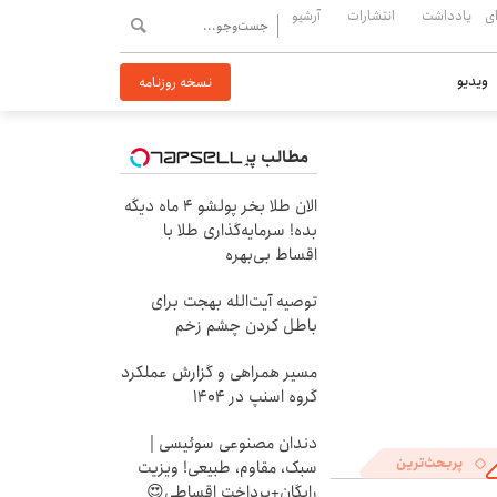
ی
یادداشت
انتشارات
آرشیو
ویدیو
نسخه روزنامه
مطالب پیشنهادی
الان طلا بخر پولشو 4 ماه دیگه
بده! سرمایه‌گذاری طلا با
اقساط بی‌بهره
توصیه آیت‌الله بهجت برای
باطل کردن چشم زخم
مسیر همراهی و گزارش عملکرد
گروه اسنپ در ۱۴۰۴
دندان مصنوعی سوئیسی |
پربحث‌ترین
سبک، مقاوم، طبیعی! ویزیت
رایگان+پرداخت اقساطی😍