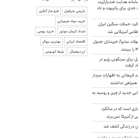
امانه هدایت ضدپارازیت
جدی برای پاتریوت و تاد
بازرسی جرثقیل
فرم ساز آنلاین
خرید مواد شیمیایی
رد: حملات سنگین ایران
امداد کرمان موتور
خرید یوسی
لات سایپا/ خریداران جدول
اقتصاد ایرانی
بهترین بروکر
ارز دیجیتال
بلیط اتوبوس
ل برای سرنگونی رژیم در
اد گرفت
لاریجانی به اظهارات سردار
همراهی نداشتند
ایی جدید از چین و روسیه به
ری است که در سالگرد
ی از آمریکا نمی‌برند
دن در زندگی کشف شد
ت را شکست: بد برداشت