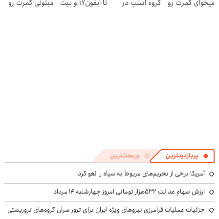
میخوای کمرت رو
گروه اسنپ در
تا آیفون17 و بیت
میتونی کمرت رو
در منزل درمان
۱۴۰۴
کوین 🔥
در منزل درمان
کنی؟
کنی! 👈🏻
((پرسش‌نامه))
پرسش‌نامه
پربازدیدترین
پربحث‌ترین
آمریکا برخی از تحریم‌های مربوط به سپاه را لغو کرد
ارزش سهام عدالت ۵۳۲هزار تومانی امروز چهارشنبه ۱۴ مرداد
جزئیات عملیات فرامرزی نیروهای ویژه ایران برای ترور سران گروه‌های تروریستی