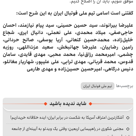
موفق شویم، باید آن را اصلاح کنیم.
گفتنی است اسامی تیم ملی فوتبال ایران به این شرح است:
علیرضا بیرانوند، سید حسین حسینی، سید پیام نیازمند، احسان
حاجی‌صفی، میلاد محمدی، علی نعمتی، دانیال ایری، شجاع
خلیل‌زاده، محمدحسین کنعانی، آریا یوسفی، صالح حردانی،
رامین رضاییان، علیرضا جهانبخش، سعید عزت‌اللهی، روزبه
چشمی، امیرمحمد رزاق‌نیا، محمد محبی، مهدی قایدی، سامان
قدوس، محمد قربانی، مهدی ترابی، علی علیپور، شهاریار مغانلو،
دنیس درگاهی، امیرحسین حسین‌زاده و مهدی طارمی
برچسب‌ها
تیم ملی فوتبال ایران
شاید ندیده باشید
آشکارترین اعتراف آمریکا به شکست در برابر ایران؛ ایده خلاقانه خریداریم!
مجتبی شکوری در راهپیمایی اربعین؛ وقتی یک ویدئو به آیینه‌ای از جامعه