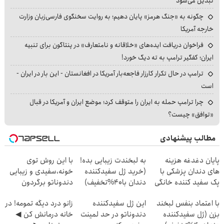
تبدیل می‌شود
چگونه به «جنگ هرمز» پایان دهیم؛ به روایت سخنگوی فارسی‌زبان وزارت
خارجه آمریکا
فراخوان دریافت ایده‌های «خلاقانه و نامتعارف» در پنتاگون برای تنبیه
ایران؛ کفگیر ترامپ به ته دیگ خورد!
ترامپ در حال تکرار کارزار فاجعه‌بار آمریکا در افغانستان - این بار در ایران -
است
چرا ترامپ حمله به ایران را متوقف کرد؛ موضع ایران و آمریکا در قبال
«توافق» چیست؟
مطالب پیشنهادی
پایان دغدغه هزینه
به لبخندت زیبایی بده!
با این روش توی
های دندان پزشکی با
(خرید ژل سفیدکننده
خونه،سفیدی و زیبایی
پک سفید کننده خانگی
دندان با40%تخفیف)
دندوناتو برگردون
(40%off)
با اعتماد بنفس لبخند
این ژل سفیدکننده
زانو درد دیگه تمومه! در
بزن (ژل سفیدکننده
دندوناتو در حد لمینت
خانه درمانش کن ◀