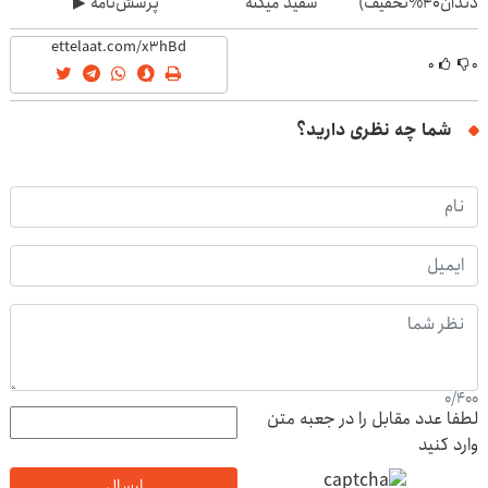
دندان40%تخفیف)
سفید میکنه
پرسش‌نامه ▶
(40%تخفیف)
۰
۰
شما چه نظری دارید؟
0
/
400
لطفا عدد مقابل را در جعبه متن
وارد کنید
ارسال