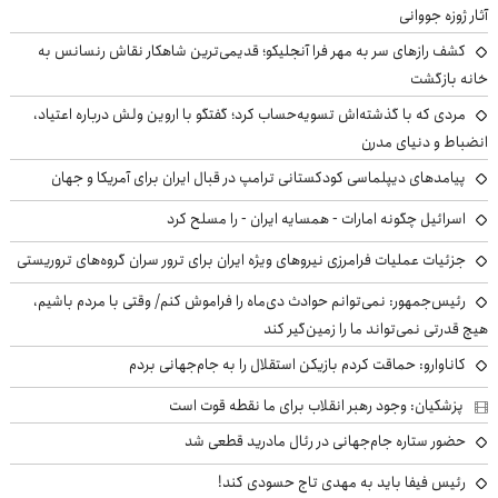
آثار ژوزه جووانی
کشف رازهای سر به مهر فرا آنجلیکو؛ قدیمی‌ترین شاهکار نقاش رنسانس به
خانه بازگشت
مردی که با گذشته‌اش تسویه‌حساب کرد؛ گفتگو با اروین ولش درباره اعتیاد،
انضباط و دنیای مدرن
پیامدهای دیپلماسی کودکستانی ترامپ در قبال ایران برای آمریکا و جهان
اسرائیل چگونه امارات - همسایه ایران - را مسلح کرد
جزئیات عملیات فرامرزی نیروهای ویژه ایران برای ترور سران گروه‌های تروریستی
رئیس‌جمهور: نمی‌توانم حوادث دی‌ماه را فراموش کنم/ وقتی با مردم باشیم،
هیچ قدرتی نمی‌تواند ما را زمین‌گیر کند
کاناوارو: حماقت کردم بازیکن استقلال را به جام‌جهانی بردم
پزشکیان: وجود رهبر انقلاب برای ما نقطه قوت است
حضور ستاره جام‌جهانی در رئال مادرید قطعی شد
رئیس فیفا باید به مهدی تاج حسودی کند!