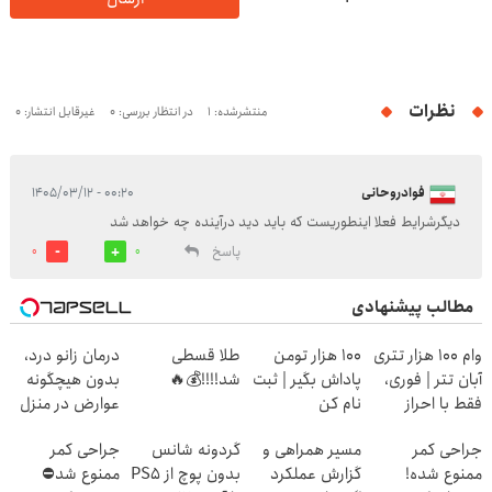
نظرات
منتشرشده: 1
در انتظار بررسی: 0
غیرقابل انتشار: 0
فوادروحانی
۰۰:۲۰ - ۱۴۰۵/۰۳/۱۲
دیگرشرایط فعلا اینطوریست که باید دید درآینده چه خواهد شد
پاسخ
0
0
مطالب پیشنهادی
وام 100 هزار تتری
100 هزار تومن
طلا قسطی
درمان زانو درد،
آبان تتر | فوری،
پاداش بگیر | ثبت
شد!!!!💰🔥
بدون هیچگونه
فقط با احراز
نام کن
عوارض در منزل
هویت
(◂پرسش‌نامه)
جراحی کمر
مسیر همراهی و
گردونه شانس
جراحی کمر
ممنوع شده!
گزارش عملکرد
بدون پوچ از PS5
ممنوع شد⛔