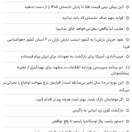
این پیش بینی قیمت طلا تا پایان تابستان ۱۴۰۵ را از دست ندهید
فواید مهم صاف نشستن که باید بدانید
عجیب اما واقعی؛ مغز می‌خواهد چاق بمانیم!
نفوذ جریان بارش‌زا به کشور؛ امشب بارش باران در ۲ استان کشور +هواشناسی
فردا
غریب‌آبادی: آمریکا برای بازگشت به تعهدات برای ایران پیام فرستاده
دو برنامه سرپرستی روزنامه اطلاعات در مشهد برای بهره‌گیری از تجربه
پیشکسوتان
این تورم در ۸۰ سال اخیر بی‌سابقه است/ افزایش نرخ سوخت اوضاع را بحرانی‌تر
می‌کند
اگر موهایتان نازک شده، بهتر است هرچه زودتر اقدام کنید
بازگشت گوزن زرد ایرانی به زاگرس
دستور پلمب پلاژ توسکاسرا رامسر تا رفع نواقص