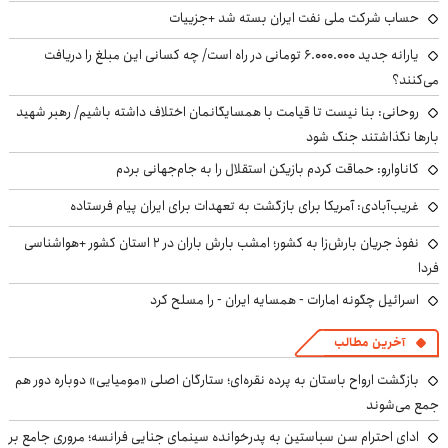
حساب‌ شرکت ملی نفت ایران بسته شد +جزییات
یارانه جدید ۶.۰۰۰.۰۰۰ تومانی در راه است/ چه کسانی این مبلغ را دریافت
می‌کنند؟
روحانی: بنا نیست تا قیامت با همسایگانمان اختلاف داشته باشیم/ رهبر شهید
بارها نگذاشتند جنگ شود
کاناوارو: حماقت کردم بازیکن استقلال را به جام‌جهانی بردم
غریب‌آبادی: آمریکا برای بازگشت به تعهدات برای ایران پیام فرستاده
نفوذ جریان بارش‌زا به کشور؛ امشب بارش باران در ۲ استان کشور +هواشناسی
فردا
اسرائیل چگونه امارات - همسایه ایران - را مسلح کرد
آخرین مطالب
بازگشت ارواح باستان به پرده نقره‌ای؛ ستارگان اصلی «مومیایی» دوباره دور هم
جمع می‌شوند
ادای احترام سن سباستین به پدرخوانده سینمای جنایی فرانسه؛ مروری جامع بر