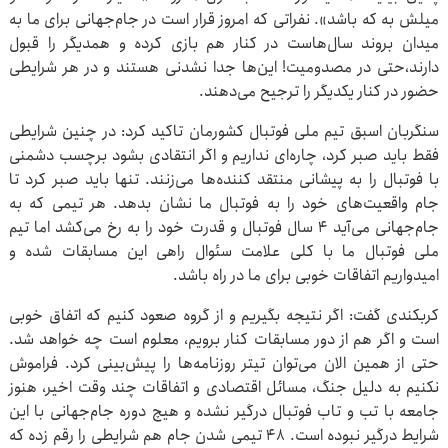
میلش به که باشد». نفراتی که امروز قرار است در جام‌جهانی برای ما به
میدان بروند سال‌هاست در کنار هم بازی کرده و همدیگر را قبول
دارند،‌حتی در مصدومیت! این‌ها جدا نشدنی هستند و در هر شرایطی
حضور در کنار یکدیگر را ترجیح می‌دهند.
سنگربان اسبق تیم ملی فوتبال کشورمان تاکید کرد: در چنین شرایطی
فقط باید صبر کرد، چاره‌ای نداریم و اگر انتقادی بشود برچسب دشمنی
با فوتبال را به پیشانی منتقد کننده‌ها می‌زنند. تنها باید صبر کرد تا
جام واقعیت‌های خود را به فوتبال ما نشان بدهد. هر تیمی که به
جام‌جهانی می‌آید ۴ سال فوتبال و قدرت خود را به رخ می‌کشد اما تیم
ملی فوتبال ما با کلی علامت سئوال راهی این مسابقات شده و
امیدواریم اتفاقات خوبی برای ما در راه باشد.
کربکندی گفت: اگر نتیجه بگیریم و از گروه صعود کنیم که اتفاق خوبی
است و اگر هم از دور مسابقات کنار برویم، معلوم است چه خواهد شد.
حتی از همین الان می‌توان تیتر روزنامه‌ها را پیش‌بینی کرد. فراموش
نکنیم به دلیل جنگ، مسائل اقتصادی و اتفاقات چند وقت اخیر، هنوز
جامعه با تب و تاب فوتبال درگیر نشده و هیچ دوره جام‌جهانی با این
شرایط درگیر نبوده است. ۴۸ تیمی شدن جام هم شرایطی را رقم زده که