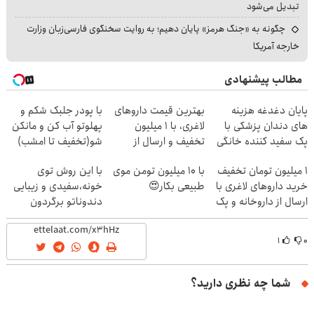
تبدیل می‌شود
چگونه به «جنگ هرمز» پایان دهیم؛ به روایت سخنگوی فارسی‌زبان وزارت
خارجه آمریکا
مطالب پیشنهادی
پایان دغدغه هزینه
بهترین قیمت داروهای
با پودر جلبک شکم و
های دندان پزشکی با
لاغری، با ۱ میلیون
پهلوتو آب کن و مانکن
پک سفید کننده خانگی
تخفیف و ارسال از
شو(تخفیف تا امشب)
داروخانه‌
1 میلیون تومان تخفیف
با 10 میلیون تومن موی
با این روش توی
خرید داروهای لاغری با
طبیعی بکار😍
خونه،سفیدی و زیبایی
ارسال از داروخانه و پک
دندوناتو برگردون
یخ!
(40%off)
۱
۰
شما چه نظری دارید؟