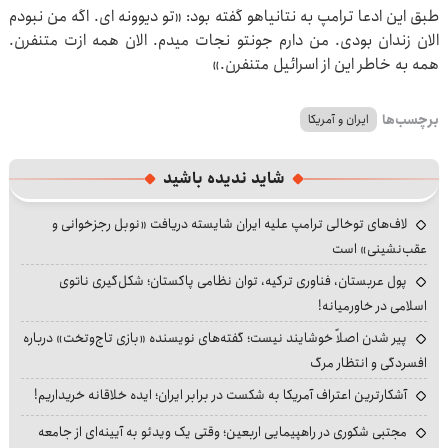
طبق این ادعا ترامپ به نتانیاهو گفته بود: «تو دیوونه ای. اگه من نبودم
الان زندان بودی. من دارم جونتو نجات میدم. الان همه ازت متنفرن.
همه به خاطر این از اسرائیل متنفرن.»
برچسب‌ها
ایران و آمریکا
شاید ندیده باشید
لاف‌های توخالی ترامپ علیه ایران شایسته دریافت «نوبل رجزخوانی و
عقب‌نشینی» است
پول عربستان، فناوری ترکیه، توان نظامی پاکستان؛ شکل‌گیری ناتوی
اسلامی در خاورمیانه!
پیر شدن اصلاً خوشایند نیست؛ گفته‌های نویسنده «بازی تاج‌وتخت» درباره
افسردگی و انتظار مرگ
آشکارترین اعتراف آمریکا به شکست در برابر ایران؛ ایده خلاقانه خریداریم!
مجتبی شکوری در راهپیمایی اربعین؛ وقتی یک ویدئو به آیینه‌ای از جامعه