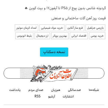
گردونه شانس بدون پوچ از PS5 تا آیفون17 و بیت کوین 🔥
قیمت روز آهن آلات ساختمانی و صنعتی
بازرسی جرثقیل
فرم ساز آنلاین
خرید مواد شیمیایی
امداد کرمان موتور
خرید یوسی
اقتصاد ایرانی
بهترین بروکر
ارز دیجیتال
بلیط اتوبوس
نسخه دسکتاپ
شبکه۱۰۰
صدسالگی
هم‌زبان
صدای مردم
یادداشت
انتشارات
آرشیو
RSS