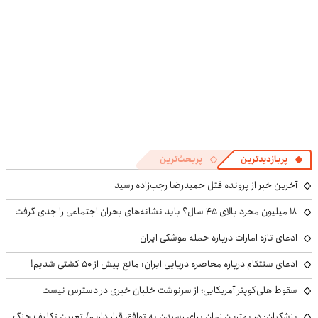
پربازدیدترین
پربحث‌ترین
آخرین خبر از پرونده قتل حمیدرضا رجب‌زاده رسید
۱۸ میلیون مجرد بالای ۴۵ سال؟ باید نشانه‌های بحران اجتماعی را جدی گرفت
ادعای تازه امارات درباره حمله موشکی ایران
ادعای سنتکام درباره محاصره دریایی ایران: مانع بیش از ۵۰ کشتی شدیم!
سقوط هلی‌کوپتر آمریکایی؛ از سرنوشت خلبان خبری در دسترس نیست
پزشکیان‌: در بهترین زمان برای رسیدن به توافق قرار داریم/ تعیین تکلیف جنگ