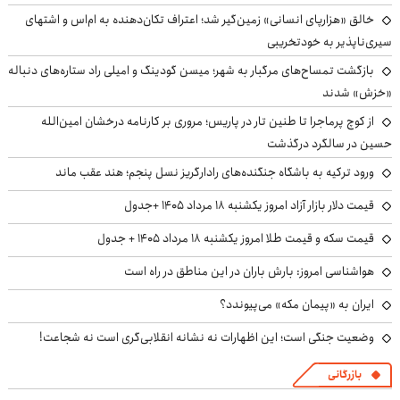
خالق «هزارپای انسانی» زمین‌گیر شد؛ اعتراف تکان‌دهنده به ام‌اس و اشتهای
سیری‌ناپذیر به خودتخریبی
بازگشت تمساح‌های مرگبار به شهر؛ میسن گودینگ و امیلی راد ستاره‌های دنباله
«خزش» شدند
از کوچ‌ پرماجرا تا طنین تار در پاریس؛ مروری بر کارنامه درخشان امین‌الله
حسین در سالگرد درگذشت
ورود ترکیه به باشگاه جنگنده‌های رادارگریز نسل پنجم؛ هند عقب ماند
قیمت دلار بازار آزاد امروز یکشنبه ۱۸ مرداد ۱۴۰۵ +جدول
قیمت سکه و قیمت طلا امروز یکشنبه ۱۸ مرداد ۱۴۰۵ + جدول
هواشناسی امروز: بارش باران در این مناطق در راه است
ایران به «پیمان مکه» می‌پیوندد؟
وضعیت جنگی است؛ این اظهارات نه نشانه انقلابی‌گری است نه شجاعت!
بازرگانی