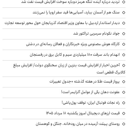
تردید درباره آینده تنگه هرمز دوباره سوخت افزایش قیمت نفت شد
سنگ هم از آسمان ببارد، آسیایی‌ها قید سفر اروپا را نمی‌زنند
دیدار استاندار اردبیل با معاون وزیر اقتصاد آذربایجان حول محور توسعه تجارت
جواد نکونام سرمربی تراکتور شد
کارگاه هوش مصنوعی ویژه خبرنگاران و فعالان رسانه‌ای در دشتی
انهدام باند سرقت ۱۸۰ میلیاردی سیم و کابل برق در رفسنجان
آخرین اخبار از افزایش قیمت بنزین از زبان سخنگوی دولت/ افزایش مبلغ
کالابرگ قطعی است
پرواز قیمت طلا در هفته گذشته +جدول تغییرات
عفونت دهان یکی از عوامل آلزایمر است!
راه نجات فوتبال ایران: توقف پول‌پاشی!
قیمت ارزهای دیجیتال امروز یکشنبه ۱۸ مرداد ۱۴۰۵
روستای پـِیمُد؛ آرمیده در میان رودخانه، جنگل و کوهستان