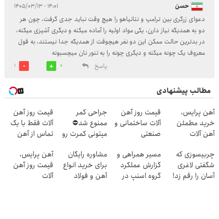
حسن
۱۴:۰۱ - ۱۴۰۵/۰۳/۱۳
دعوای زرگری بین ترامپ و نتانیاهو را هیچ وقت نباید جدی گرفت، چون هر
دو به همدیگه نیاز دارن، یکی مواد اولیه را آماده میکنه و دیگری آشپزی میکنه،
در بدترین حالت ممکن این دو نفر هیچوقت از همدیگه جدا نیستند، به قول
معروف یک چونه میکنه و دیگری چونه را به تنور نان میچسبونه
پاسخ
1
0
مطالب پیشنهادی
آهن پرایس،
قیمت روز آهن
جراحی کمر
قیمت روز آهن
خرید مطمئن
آلات ساختمانی و
ممنوع شد⛔
آلات فقط با یک
آهن آلات
صنعتی
میتونی کمرت رو
تماس از آهن
در منزل درمان
پرایس
چربیسوزی که
مسیر همراهی و
مشاوره رایگان
آهن پرایس،
کنی! 👈🏻
شگفتی لاغری
گزارش عملکرد
برای خرید انواع
قیمت روز آهن
پرسش‌نامه
آسان را رقم زد!
گروه اسنپ در
آهن و فولاد
آلات
۱۴۰۴