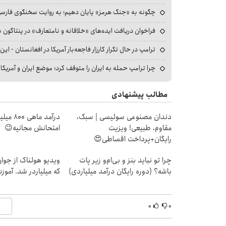
چگونه به «جنگ هرمز» پایان دهیم؛ به روایت سخنگوی فارسی‌ز
فراخوان دریافت ایده‌های «خلاقانه و نامتعارف» در پنتاگون بر
ترامپ در حال تکرار کارزار فاجعه‌بار آمریکا در افغانستان - این 
چرا ترامپ حمله به ایران را متوقف کرد؛ موضع ایران و آمریک
مطالب پیشنهادی
دندان مصنوعی سوئیسی | سبک،
درآمد ما
مقاوم، طبیعی! ویزیت
امتحانش مجانیه😉
رایگان+پرداخت اقساطی😍
چرا تو نباید بنز و بی‌ام‌و زیر پات
ویدیو هولناک از جوا
باشه؟ (دوره رایگان درآمد میلیاردی)
که میلیاردر شد. آموز
۰
۰