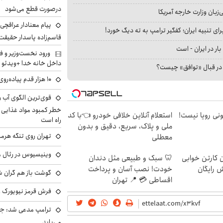
درصورت قطع می‌شود
بان وزارت خارجه آمریکا
پیام معنادار عراقچی د
ای تنبیه ایران؛ کفگیر ترامپ به ته دیگ خورد!
قاسم‌زاده پاسدار حقیقت
بار در ایران - است
ورود نخست‌وزیر و ف
داخل خانه خدا +ویدئو
ا در قبال «توافق» چیست؟
۱۰ هزار قدم پیاده‌روی در روز فقط یک تخیل بود؟
خطر کمبود مواد غذایی و 
هی 800 میلیونی رویا نیست!
استعلام آنلاین خلافی خودرو 👈با کد
راه است
ملی و پلاک، سریع، دقیق و بدون
تهران روی تنگه هرمز
معطلی
وینیسیوس در رئال م
ن کارتن خوابی
🦷 سبک و طبیعی مثل دندان
ش رایگان
خودت! نصب آسان و پرداخت
گوشت باز هم گران شد
اقساطی 💳 📍 تهران
فرش قرمز نیویورک زی
ترامپ مدعی شد: جنگ
می‌یابد