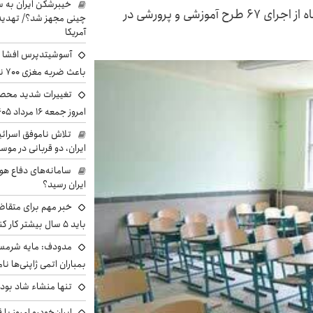
خیبرشکن ایران به س
مدیر کل نوسازی، توسعه و تجهیز مدارس کرمانشاه از اجرای ۶۷ طرح آموزشی و پرورشی در
چینی مجهز شد؟/ تهدید 
آمریکا
آسوشیتدپرس افشا ک
باعث ضربه مغزی ۷۰۰ نظامی آمریکایی شد
تغییرات شدید محصو
امروز جمعه ۱۶ مرداد ۱۴۰۵ را ببینند
تلاش ناموفق اسرائی
ایران، دو قربانی در موس
سامانه‌های دفاع هو
ایران رسید؟
خبر مهم برای متقاض
باید ۵ سال بیشتر کار کنند
مدودف: مایه شرمسا
بمباران اتمی ژاپنی‌ها نام
تنها منشاء شاد بو
ایران‌خودرو امروز با