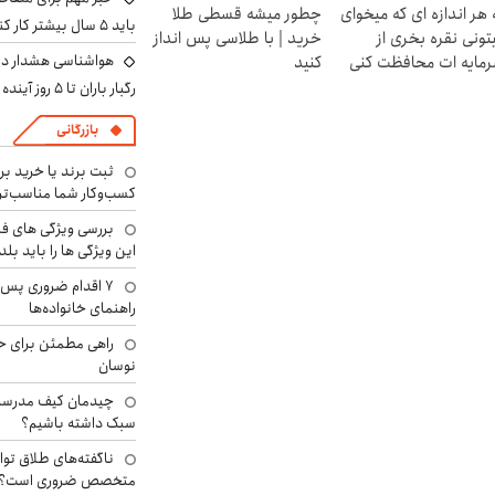
 هر اندازه ای که میخوای
چطور میشه قسطی طلا
باید ۵ سال بیشتر کار کنند
تونی نقره بخری از
خرید | با طلاسی پس انداز
هواشناسی هشدار داد
مایه ات محافظت کنی
کنید
رگبار باران تا ۵ روز آینده
بازرگانی
ثبت برند یا خرید برن
کسب‌وکار شما مناسب‌ت
بررسی ویژگی های فن
این ویژگی ها را باید بلد
۷ اقدام ضروری پس 
راهنمای خانواده‌ها
راهی مطمئن برای ح
نوسان
چیدمان کیف مدرسه؛
سبک داشته باشیم؟
ناگفته‌های طلاق توا
متخصص ضروری است؟