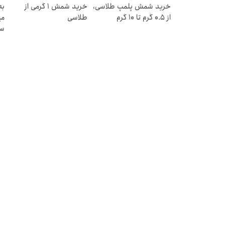
خرید شمش پلمپ طلاسی،
خرید شمش 1 گرمی از
به
از ۰.۵ گرم تا ۱۰ گرم
طلاسی
می
سر