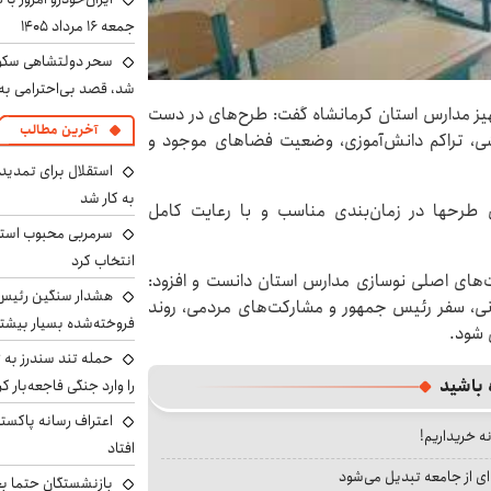
جمعه ۱۶ مرداد ۱۴۰۵
سحر دولتشاهی سکو
شد، قصد بی‌احترامی به 
جهیز مدارس استان کرمانشاه گفت: طرح‌های در دست
آخرین مطالب
شی، تراکم دانش‌آموزی، وضعیت فضاهای موجود و
استقلال برای تمدید ق
به کار شد
ین طرحها در زمان‌بندی مناسب و با رعایت کامل
سرمربی محبوب استقل
انتخاب کرد
ت‌های اصلی نوسازی مدارس استان دانست و افزود:
هشدار سنگین رئیس ا
تانی، سفر رئیس جمهور و مشارکت‌های مردمی، روند
فروخته‌شده بسیار بیشتر
 شود.
حمله تند سندرز به ت
 باشید
را وارد جنگی فاجعه‌بار کر
اعتراف رسانه پاکستان
نه خریداریم!
افتاد
ای از جامعه تبدیل می‌شود
بازنشستگان حتما بخ