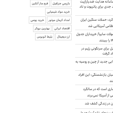
امانه هدایت ضدپارازیت
بازرسی جرثقیل
فرم ساز آنلاین
جدی برای پاتریوت و تاد
خرید مواد شیمیایی
رد: حملات سنگین ایران
امداد کرمان موتور
خرید یوسی
اقتصاد ایرانی
بهترین بروکر
لات سایپا/ خریداران جدول
ارز دیجیتال
بلیط اتوبوس
ل برای سرنگونی رژیم در
اد گرفت
ایی جدید از چین و روسیه به
یان بازنشستگی: این افراد
ری است که در سالگرد
ی از آمریکا نمی‌برند
دن در زندگی کشف شد
 قیمت‌های تازه آمد/ جدول