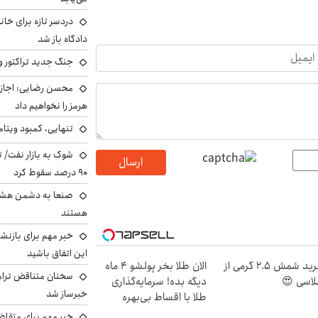
دردسر تازه برای خانو
دادگاه باز شد
جنگ جدید تراکتور و
محسن رضایی: اجازه 
هرمز را نخواهیم داد
تنهایی، کمبود ویتام
شوک به بازار نفت/ ت
ارسال
۹۰ درصد سقوط کرد
صنعا به دشمن هشدار
هستند
خبر مهم برای بازنش
این اتفاق باشید
خرید شمش 2.5 گرمی از
الان طلا بخر پولشو 4 ماه
سخنان متناقض ترامپ 
اسی 😍
دیگه بده! سرمایه‌گذاری
خبرساز شد
طلا با اقساط بی‌بهره
خبر مهم برای متقاض