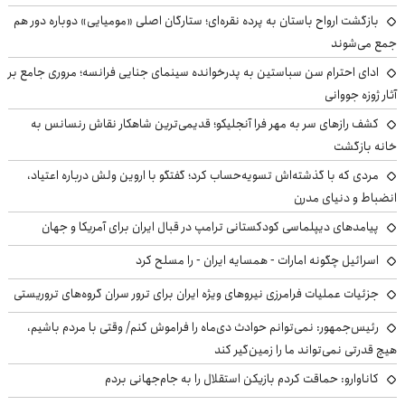
بازگشت ارواح باستان به پرده نقره‌ای؛ ستارگان اصلی «مومیایی» دوباره دور هم
جمع می‌شوند
ادای احترام سن سباستین به پدرخوانده سینمای جنایی فرانسه؛ مروری جامع بر
آثار ژوزه جووانی
کشف رازهای سر به مهر فرا آنجلیکو؛ قدیمی‌ترین شاهکار نقاش رنسانس به
خانه بازگشت
مردی که با گذشته‌اش تسویه‌حساب کرد؛ گفتگو با اروین ولش درباره اعتیاد،
انضباط و دنیای مدرن
پیامدهای دیپلماسی کودکستانی ترامپ در قبال ایران برای آمریکا و جهان
اسرائیل چگونه امارات - همسایه ایران - را مسلح کرد
جزئیات عملیات فرامرزی نیروهای ویژه ایران برای ترور سران گروه‌های تروریستی
رئیس‌جمهور: نمی‌توانم حوادث دی‌ماه را فراموش کنم/ وقتی با مردم باشیم،
هیچ قدرتی نمی‌تواند ما را زمین‌گیر کند
کاناوارو: حماقت کردم بازیکن استقلال را به جام‌جهانی بردم