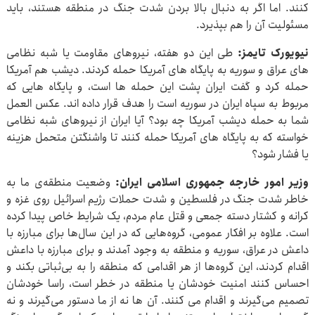
کنند. اما اگر به دنبال بالا بردن شدت جنگ در منطقه هستند، باید
مسئولیت آن را هم بپذیرد.
نیویورک تایمز:
طی این دو هفته، نیروهای مقاومت یا شبه نظامی
های عراق و سوریه به پایگاه های آمریکا حمله کردند. دیشب هم آمریکا
حمله کرد و گفت ایران پشت این حمله ها است، و پایگاه هایی که
مربوط به سپاه ایران در سوریه است را هدف قرار داده اند. عکس العمل
شما به حمله دیشب آمریکا چه بود؟ آیا ایران از نیروهای شبه نظامی
خواسته که به پایگاه های آمریکا حمله کنند تا واشنگتن متحمل هزینه
یا فشار شود؟
وزیر امور خارجه جمهوری اسلامی ایران:
وضعیت منطقه‌ی ما به
خاطر شدت جنگ در فلسطین و شدت حملات رژیم اسرائیل روی غزه و
کرانه و کشتار دسته جمعی و قتل عام مردم، یک شرایط خاص پیدا کرده
است. علاوه بر افکار عمومی، گروه‌هایی که در این سال‌ها برای مبارزه با
داعش در عراق، سوریه و منطقه به وجود آمدند و برای مبارزه با داعش
اقدام کردند، این گروه‌ها از هر اقدامی که منطقه را به بی‌ثباتی بکند و
احساس کنند امنیت خودشان یا منطقه در خطر است، راسا خودشان
تصمیم می‌گیرند و اقدام می کنند. آن ها نه از ما دستور می‌گیرند و نه