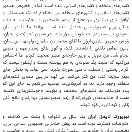
کشورهای منطقه و کشورهای اسلامی شده است. لذا در خصوص همه‌ی
کشورهای اسلامی و کشورهای منطقه من معتقدم که یک همبستگی و
توافق آرای بیشتری در دفاع از مردم فلسطین و محکومیت جنایات
جنگی رژیم صهیونیستی حاصل شده است. روابط ما با عربستان
سعودی در مسیر درست خودش قرار دارد. در همین تحولات و بحران،
رئیس جمهور اسلامی ایران با آقای محمد بن سلمان، ولیعهد عربستان،
اولین تماس تلفنی را داشتند، گفت و گوی های بسیار مهم و مثبتی
انجام شد. من دوبار با وزیر خارجه‌ی مصر صحبت کردم. ما احساس
می‌کنیم که امنیت یک مقوله‌ی به هم پیوسته هست و اینطور نیست که
اگر در بخشی از منطقه ناامنی صورت بگیرد، نمی تواند به بخش های
دیگر سرایت کند. من فکر می‌کنم این فهم در بین همه‌ی کشورهای
منطقه وجود دارد. لذا به آمریکایی‌ها توصیه می‌کنیم به جای این که
پیام بفرستند به کشورهای مختلف و بگویند «خویشتن‌داری کنید»،
دست از حمایت‌های کورکورانه از رژیم صهیونیستی بردارند و مانع قتل
زنان و کودکان در غزه شوند.
نیویورک تایمز:
ایران یک سال پر التهاب را پشت سر گذاشته و
اعتراضات گسترده بوده است به روش حکمرانی جمهوری اسلامی ایران.
وضعیت ایران را چگونه می بینید؟ نگران تنش بین مردم و حکومت و