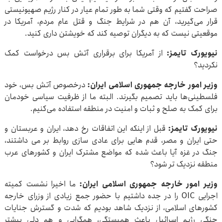
صراحت گفتیم که وقتی شما به طور تمام عیار در کنار رژیم صهیونیستی
قرار می‌گیرید، آن هم در شرایط جنگ و قتل عام مردم، آمریکا در
موقعیتی نیست که به دیگران توصیه کند که خویشتن داری کنید.
نیویورک تایمز:
از آمریکا برای برقراری آتش بس درخواست کمک
نکردید؟
وزیر امور خارجه جمهوری اسلامی ایران:
درخصوص آتش بس، خود
فلسطینی‌ها باید تصمیم بگیرند. البته ما از ظرفیت سیاسی خودمان
برای کمک به صلح و ثبات و امنیت در منطقه استفاده می‌کنیم.
نیویورک تایمز:
قبل از اینکه این اتفاقات رخ دهد، ایران و عربستان و
حتی ایران و مصر، قدم هایی برای عادی سازی روابط بر می داشتند،
جنگ در غزه آیا باعث شده که مواضع مشترک ایران و کشورهای عرب
منطقه نزدیک تر شود؟
وزیر امور خارجه جمهوری اسلامی ایران:
ما اخیرا نشست کمیته
اجرایی OIC را در جده داشتیم با حضور جمع زیادی از وزرای خارجه
کشورهای اسلامی، از نزدیک شاهد بودیم که شدت و گسترش جنایات
جنگی رژیم اسرائیل باعث همبستگی، همگرایی و هم دلی بیشتر