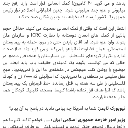
بدهد و می گوید ۲۰ کامیون! کمک انسانی قرار است وارد رفح چند
میلیونی و غزه چند میلیونی شود. چنین اظهاراتی اصلا در تراز رئیس
جمهور یک کشور نیست که بخواهد به چنین شکلی صحبت کند.
انتظار این است که وقتی از کمک انسانی صحبت می کنید، حداقل حجم
بالایی از کمک های انسان دوستانه با نظارت ICRC و سازمان ملل
بتواند وارد غزه شود. اما آقای بایدن حتی در مورد حمله به بیمارستان
المعمدانی، همان قضاوت نتانیاهو را می‌کند و می گوید «نه اصلا صحت
ندارد و یکی از گروه‌های فلسطینی این بیمارستان را هدف قرار داده». در
حالی که می توانست بگوید یک کمیته‌ی حقیقت یاب باید ابعاد این
موضوع را روشن کند. هیچکس در منطقه‌ی ما این را نمی‌پذیرد. هیچ
عقل سلیمی در منطقه‌ی ما نمی‌پذیرد که اسرائیلی که ۷۰۰۰ زن و کودک
فلسطینی را طی سه هفته به قتل رسانده، خط قرمزش یک بیمارستان
باشد که آنرا هدف قرار نداده باشد! کلیسا، مسجد، کلینیک کودکان همه
جا را هدف قرار داد.
نیویورک تایمز:
شما به آمریکا چه پیامی دادید در پاسخ به آن پیام؟
وزیر امور خارجه جمهوری اسلامی ایران:
می خواهم تاکید کنم ما هم
واقعا دنبال توسعه‌ جنگ نبوده و نیستیم.لیکن به طرف آمریکایی به