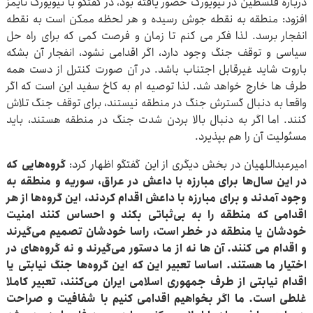
درباره فلسطین در نیویورک حضور یافته بود، در گفتگو با نیویورک تایمز
افزود: منطقه به نقطه جوش رسیده و هر لحظه ممکن است به نقطه
انفجار برسد. لذا فکر می کنم تا زمان و فرصت کمی که برای راه حل
سیاسی و توقف جنگ وجود دارد، اگر اقدامی نشود، انفجار آن بشکه
باروت شاید غیرقابل اجتناب باشد. در آن صورت کنترل از دست همه
طرف ها خارج خواهد شد. لذا توصیه ام به کاخ سفید این است که اگر
واقعا به دنبال گسترش جنگ در منطقه نیستند، برای توقف جنگ تلاش
کنند. اما اگر به دنبال بالا بردن شدت جنگ در منطقه هستند، باید
مسئولیت آن را هم بپذیرد.
امیرعبداللهیان در بخش دیگری از این گفتگو اظهار کرد:
گروه‌هایی که
در این سال‌ها برای مبارزه با داعش در عراق، سوریه و منطقه به
وجود آمدند و برای مبارزه با داعش اقدام کردند، این گروه‌ها از هر
اقدامی که منطقه را به بی‌ثباتی بکند و احساس کنند امنیت
خودشان یا منطقه در خطر است، راسا خودشان تصمیم می‌گیرند
و اقدام می کنند. آن ها نه از ما دستور می‌گیرند و نه گروه‌های در
اختیار ما هستند. اساسا تعبیر این که این گروه‌ها جنگ نیابتی یا
اقدام نیابتی از طرف جمهوری اسلامی ایران می‌کنند، تعبیر کاملا
غلطی است. ما اگر بخواهیم اقدامی کنیم با شفافیت و صراحت