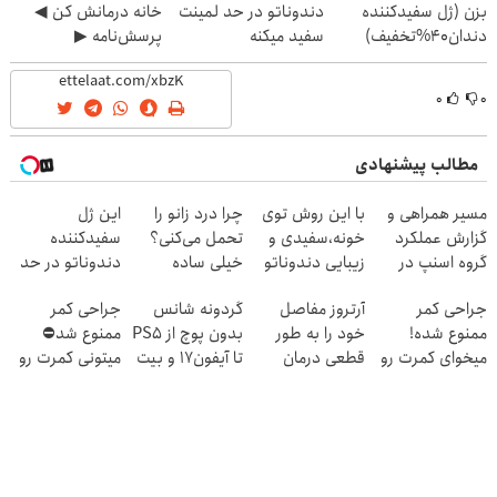
بزن (ژل سفیدکننده
دندوناتو در حد لمینت
خانه درمانش کن ◀
دندان40%تخفیف)
سفید میکنه
پرسش‌نامه ▶
(40%تخفیف)
۰
۰
مطالب پیشنهادی
مسیر همراهی و
با این روش توی
چرا درد زانو را
این ژل
گزارش عملکرد
خونه،سفیدی و
تحمل می‌کنی؟
سفیدکننده
گروه اسنپ در
زیبایی دندوناتو
خیلی ساده
دندوناتو در حد
۱۴۰۴
برگردون
درمنزل درمانش
لمینت سفید
جراحی کمر
آرتروز مفاصل
گردونه شانس
جراحی کمر
(40%off)
کن
میکنه
ممنوع شده!
خود را به طور
بدون پوچ از PS5
ممنوع شد⛔
(40%تخفیف)
میخوای کمرت رو
قطعی درمان
تا آیفون17 و بیت
میتونی کمرت رو
در منزل درمان
کنید!
کوین 🔥
در منزل درمان
کنی؟
◗پرسش‌نامه◖
کنی! 👈🏻
((پرسش‌نامه))
پرسش‌نامه