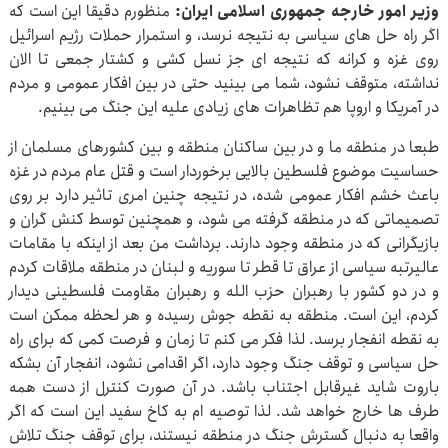
وزیر امور خارجه جمهوری اسلامی ایران:
منظورم دقیقا این است که
اگر راه حل های سیاسی به نتیجه نرسد، و استمرار حملات رژیم اسرائیل
روی غزه و کرانه که نتیجه ای جز نسل کشی و کشتار جمعی تا الان
نداشته، متوقف نشود، شما می بینید حتی در بین افکار عمومی و مردم
در آمریکا و اروپا هم تظاهرات های زیادی علیه این جنگ می بینیم.
طبعا در منطقه ما و در بین ساکنان منطقه و بین کشورهای مسلمان از
حساسیت موضوع فلسطین بالایی برخوردار است و قتل عام مردم در غزه
باعث خشم افکار عمومی شده، در نتیجه چنین امری تاثیر دارد بر روی
تصمیماتی که در منطقه گرفته می شود، و همچنین توسط کنش گران و
بازیگرانی که در منطقه وجود دارند. برداشت من بعد از اینکه با مقامات
عالیرتبه سیاسی از عراق تا قطر تا سوریه و لبنان در منطقه ملاقات کردم
و در دو کشور با رهبران حزب الله و رهبران مقاومت فلسطینی دیدار
کردم، این است. منطقه به نقطه جوش رسیده و هر لحظه ممکن است
به نقطه انفجار برسد. لذا فکر می کنم تا زمان و فرصت کمی که برای راه
حل سیاسی و توقف جنگ وجود دارد، اگر اقدامی نشود، انفجار آن بشکه
باروت شاید غیرقابل اجتناب باشد. در آن صورت کنترل از دست همه
طرف ها خارج خواهد شد. لذا توصیه ام به کاخ سفید این است که اگر
واقعا به دنبال گسترش جنگ در منطقه نیستند، برای توقف جنگ تلاش