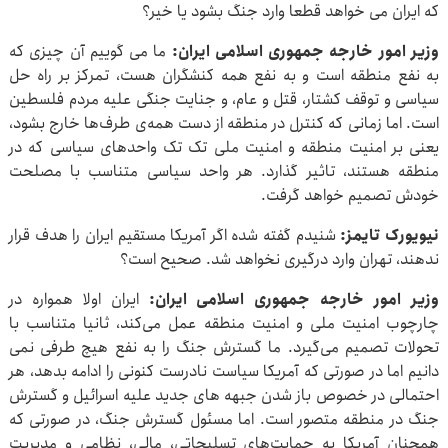
که ایران می خواهد قطعا وارد جنگ بشود یا خیر؟
وزیر امور خارجه جمهوری اسلامی ایران:
ما می گوییم آن چیزی که
به نفع منطقه است و به نفع همه کنشگران هست، تمرکز بر راه حل
سیاسی و توقف کشتار، قتل و عام، و جنایت جنگی علیه مردم فلسطین
است. اما زمانی که کنترل در منطقه از دست همه‌ی طرف‌ها خارج بشود،
یعنی بر امنیت منطقه و امنیت ملی تک تک واحدهای سیاسی که در
منطقه هستند، تاثیر گذارد. هر واحد سیاسی متناسب با مصلحت
خودش تصمیم خواهد گرفت.
نیویورک تایمز:
شنیدم گفته شده اگر آمریکا مستقیم ایران را هدف قرار
ندهند، تهران وارد درگیری نخواهد شد. صحیح است؟
وزیر امور خارجه جمهوری اسلامی ایران:
ایران اولا همواره در
چارچوب امنیت ملی و امنیت منطقه عمل می‌کند، ثانیا متناسب با
تحولات تصمیم می‌گیرد. ما گسترش جنگ را به نفع هیچ طرفی نمی
دانیم اما در صورتی که آمریکا سیاست نادرست کنونی را ادامه بدهد، هر
احتمالی در خصوص باز شدن جبهه های جدید علیه اسرائیل و گسترش
جنگ در منطقه متصور است. اما مسئول گسترش جنگ، در صورتی که
همچنان آمریکا به حمایت‌های تسلیحاتی، مالی، نظامی و مدیریت