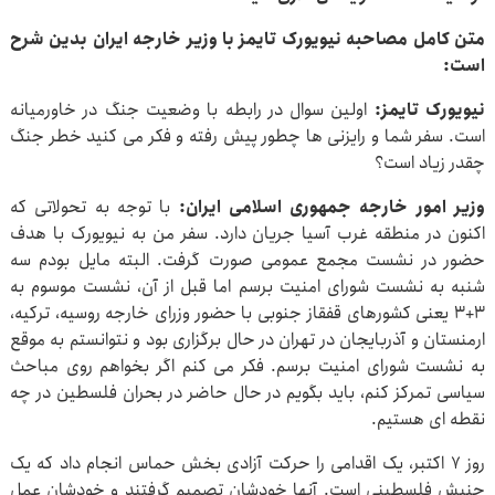
متن کامل مصاحبه نیویورک تایمز با وزیر خارجه ایران بدین شرح
است:
نیویورک تایمز:
اولین سوال در رابطه با وضعیت جنگ در خاورمیانه
است. سفر شما و رایزنی ها چطور پیش رفته و فکر می کنید خطر جنگ
چقدر زیاد است؟
وزیر امور خارجه جمهوری اسلامی ایران:
با توجه به تحولاتی که
اکنون در منطقه غرب آسیا جریان دارد. سفر من به نیویورک با هدف
حضور در نشست مجمع عمومی صورت گرفت. البته مایل بودم سه
شنبه به نشست شورای امنیت برسم اما قبل از آن، نشست موسوم به
۳+۳ یعنی کشورهای قفقاز جنوبی با حضور وزرای خارجه روسیه، ترکیه،
ارمنستان و آذربایجان در تهران در حال برگزاری بود و نتوانستم به موقع
به نشست شورای امنیت برسم. فکر می کنم اگر بخواهم روی مباحث
سیاسی تمرکز کنم، باید بگویم در حال حاضر در بحران فلسطین در چه
نقطه ای هستیم.
روز ۷ اکتبر، یک اقدامی را حرکت آزادی بخش حماس انجام داد که یک
جنبش فلسطینی است. آنها خودشان تصمیم گرفتند و خودشان عمل