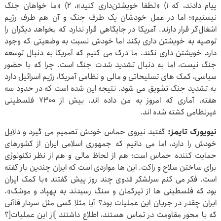
پیام دادند، که ۱) «لطفا خویشتن‌داری کنید»، ۲) «ما خواهان جنگ
نیستیم»؛ اما در عمل خودشان یک طرف جنگ و آن هم طرف رژیم
اشغال‌گر قرار دارند. آمریکا در جایگاهی قرار ندارد که بخواهد دیگران را
توصیه به خویشتن داری بکند اما خودش نسبت به وضعیتی که وجود
دارد خویشتن داری نکند. ما درک می کنیم که آمریکا به دنبال توسعه
جنگ نیست، اما به دنبال تشدید شدت جنگ است. چرا که با حضور
سیاسی، کمک های تسلیحاتی و مالی و نظامی آمریکا، رژیم اسرائیل دارد
به تشدید جنگ تشویق می شود. نتیجه این شده است که در حدود سه
هفته، آماری که امروز به من داده اند، بیش از ۷۳۰۰ فلسطینی
غیرنظامی کشته شده اند.
نیویورک تایمز:
گفتید نیروی حماس خودش تصمیم می گیرد و دلایل
خودش را دارد، اما می دانیم که جمهوری اسلامی ایران از کشورهای
حمایت کننده حماس است؛ هم از لحاظ مالی و هم از نظر تکنولوژی
برای ساختن سلاح و راکت. این ها مواردی است که ایران چندین بار گفته
است. فکر می کنم سرلشکر فدوی چند روز پیش گفتند «با کمک ایران
بود که فلسطینی ها از تیرکمان و سنگ رسیدند به پهپاد و موشک».
ایران چقدر در جریان این عملیات بود؟ آیا مثلا کسی مثل سردار قاآنی
که با محور مقاومت در تماس هستند، اطلاع داشتند ]از این عملیات[؟