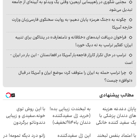
مجتبی شکوری در راهپیمایی اربعین؛ وقتی یک ویدئو به آیینه‌ای از جامعه
تبدیل می‌شود
چگونه به «جنگ هرمز» پایان دهیم؛ به روایت سخنگوی فارسی‌زبان وزارت
خارجه آمریکا
فراخوان دریافت ایده‌های «خلاقانه و نامتعارف» در پنتاگون برای تنبیه
ایران؛ کفگیر ترامپ به ته دیگ خورد!
ترامپ در حال تکرار کارزار فاجعه‌بار آمریکا در افغانستان - این بار در ایران -
است
چرا ترامپ حمله به ایران را متوقف کرد؛ موضع ایران و آمریکا در قبال
«توافق» چیست؟
مطالب پیشنهادی
پایان دغدغه هزینه
به لبخندت زیبایی بده!
با این روش توی
های دندان پزشکی با
(خرید ژل سفیدکننده
خونه،سفیدی و زیبایی
پک سفید کننده خانگی
دندان با40%تخفیف)
دندوناتو برگردون
(40%off)
با اعتماد بنفس لبخند
این ژل سفیدکننده
زانو درد دیگه تمومه! در