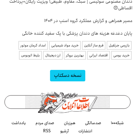
دندان مصنوعی سوئیسی | سبک، مقاوم، طبیعی! ویزیت رایگان+پرداخت
اقساطی😍
مسیر همراهی و گزارش عملکرد گروه اسنپ در ۱۴۰۴
پایان دغدغه هزینه های دندان پزشکی با پک سفید کننده خانگی
بازرسی جرثقیل
فرم ساز آنلاین
خرید مواد شیمیایی
امداد کرمان موتور
خرید یوسی
اقتصاد ایرانی
بهترین بروکر
ارز دیجیتال
بلیط اتوبوس
نسخه دسکتاپ
شبکه۱۰۰
صدسالگی
هم‌زبان
صدای مردم
یادداشت
انتشارات
آرشیو
RSS