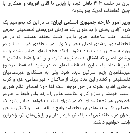
ایران در جلسه ۳+۳ تلاش کرده با رایزنی با آقای لاوروف و همکاری با
چین، قطعنامه آمریکا وتو بشود؟
وزیر امور خارجه جمهوری اسلامی ایران:
ما در این که بخواهیم یگ
گروه آزادی بخش را به عنوان یک سازمان تروریستی فلسطینی معرفی
بکنند، حتما ملاحظه جدی داریم. ضمنا معتقد هستیم که در هر
قطعنامه‌ای، ریشه‌ی اصلی بحران کنونی در منطقه‌ی غرب آسیا و در
مورد فلسطین باید دیده بشود. اینکه قطعنامه‌ای صادر بشود و به
ریشه‌ی اصلی که اشغال هست توجه نشود، و ریشه را فقط حادثه‌ی ۷
اکتبر قلمداد بکند، این که قطعنامه‌ای صادر بشود که فقط موضوع
غیرنظامیان رژیم اسرائیل دیده شود ولی به مسئله‌ی غیرنظامیان
فلسطینی و کشتار این عدد بزرگ از ساکنان - غیر نظامی- غزه و کرانه
باختری اشاره نشود؛ در خور توجه است لذا -اولا اعضای دائم شورای
امنیت خودشان ساز و کار و مکانیسم‌هایی را دارند ولی طبعا ما هم در
خصوص هر قطعنامه ای که در شورای امنیت بخواهد صادر بشود که
احساس بکنیم بندهای آن قطعنامه واقع بینانه نیست و کمکی به حل
بحران در منطقه نمی‌کند واکنش خود را داریم و رایزنی‌های لازم را در این
رابطه خواهیم داشت.