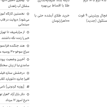
۱ گرم
دیگه بده! سرمایه‌گذاری
پیگیری تامین دارو، 
طلا با اقساط بی‌بهره
مشکل آب زاهدان
نخستین کارگاه آموزش
یخچال ویترینی 9 فوت
خرید طلای آبشده حتی با
می‌شود/ «روایت در قاب
ستکول (جدید)
۱۰۰هزارتومان
سینمایی
از مزارشریف تا تهران
خبر را زنده نگه داشتند
هند جنگنده فرانسوی ر
سراغ سوخو-30 روسیه می‌رود
آخرین وضعیت پروند
ساعدی‌نیا از زبان سخنگ
درخشش ستاره فیلم ف
افیرا جایزه «لئوپارد کلاب
[روزبه کردونی] نامی
دلار بازا
+نرخ امروز ۱۷ مرداد