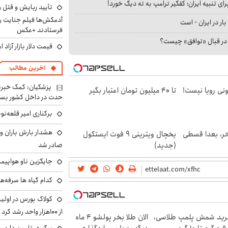
ای تنبیه ایران؛ کفگیر ترامپ به ته دیگ خورد!
تأیید ربایش و قتل 
آدمکش‌ها فیلم جنایت را
بار در ایران - است
فرستادند +عکس
ا در قبال «توافق» چیست؟
قیمت دلار بازار آزاد امروز شنب
آخرین مطالب
پزشکیان: کمک خبرنگ
هی 800 میلیونی رویا نیست!
تا ۴۰ میلیون تومان اعتبار بگیر
حدت در داخل کشور بسی
برکناری امیر قلعه‌ن
هشدار بارش باران و
خر، بعدا قسطی
یخچال ویترینی 9 فوت ایستکول
(جدید)
صادر شد
جایگزین ناو هواپیما
کدام گیاه ها سرفه‌ه
کولاک بورس در اول
از ۱۰۰هزار واحد رشد کرد
ید شمش پلمپ طلاسی،
الان طلا بخر پولشو 4 ماه