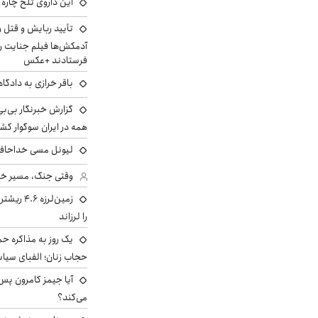
این داروی تلخ چاره
تأیید ربایش و قتل 
آدمکش‌ها فیلم جنایت را
فرستادند +عکس
باقر خرازی به دادگا
گزارش خبرنگار بی‌بی‌
همه در ایران سوگوار ک
لیونل مسی خداحافظ
وقتی جنگ، مسیر خبر 
زمین‌لرزه
را لرزاند
یک روز به مذاکره حم
حجاب زنان؛ الفبای سیاس
می‌کند؟