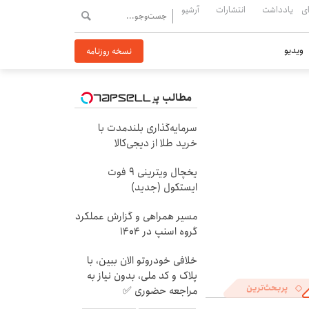
ی
یادداشت
انتشارات
آرشیو
ویدیو
نسخه روزنامه
مطالب پیشنهادی
سرمایه‌گذاری بلندمدت با
خرید طلا از دیجی‌کالا
یخچال ویترینی 9 فوت
ایستکول (جدید)
مسیر همراهی و گزارش عملکرد
گروه اسنپ در ۱۴۰۴
خلافی خودروتو الان ببین، با
پلاک و کد ملی، بدون نیاز به
پربحث‌ترین
مراجعه حضوری ✅