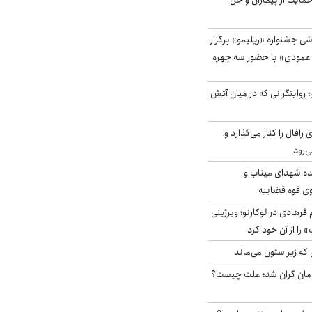
حمایت از بیماران و حل
ی جشنواره «ریلیمو» برگزار
 عمودی» با حضور سه چهره
؛ روایتگرانی که در میان آتش
افال را کنار می‌گذارد و
ه شهدای میناب و
وی قوه قضاییه
رهادی در لوکارنو؛ ویرژینی
» را از آن خود کرد
 که زیر ستون می‌ماند
ر آزاد ۲هزار تومان گران شد؛ علت چیست؟