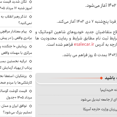
تکان شدید قیمت محص
امروز شنبه ۱۷ مرداد ۱۴۰۵
تذکر رهبر انقلاب به 
نمی‌کنید؟
پیام معنادار عراقچی:
ه شماره ۳۹۵۳۰۸ تاریخ ۱۴۰۲/۰۹/۳۰ به اطلاع متقاضیان جدید خودروهای شاهین اتوماتیک و
ئز شرایط ثبت نام مطابق شرایط و رعایت محدودیت ها
برادری واقعی را در پیش 
ارچه به آدرس
esalecar.ir
فراهم شده است.
رزمایش ۱۰ جن
مرکزی با مهمات واقعی
ترکیه نخستین بمب س
پرتاب از پهپاد آزمایش ک
پزشکیان: استعفا نخوا
 باشید
کارشکنی‌ها با مردم صح
نه خریداریم!
مرداد ۱۴۰۵ +جدول
ای از جامعه تبدیل می‌شود
توافق ایران و عمان ب
بان وزارت خارجه آمریکا
تسلیم بزرگ می‌شود؟