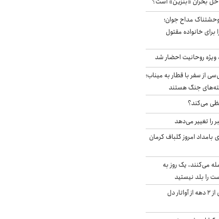
 حل بحران «بنزین» است؟
وحشتناک مداح جوان؛
 برای خانواده مقتول
ه ویژه روحانیت احضار شد
سی از سفر با قطار به میناب؛
شته‌های جنگ هستند
ی می‌کند؟
را تغییر می‌دهد
 ۴.۶ ریشتری بامداد امروز گلباف کرمان
له می‌کنند، یک روز به
ت را بلد نیستید
آیا جیمز کامرون پس از ۲ دهه از آواتار دل