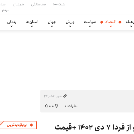
شبکه۱۰۰
صدسالگی
هم‌زبان
صدا
مردم
هنگ
اقتصاد
سیاست
ورزش
جهان
استان‌ها
زندگی
خبر: ۲۷٬۰۵۷
نظرات: ۰
۰
-
۰
پربازدیدترین