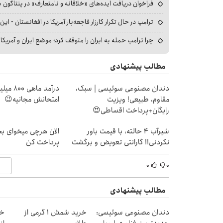
فراخوان دریافت ایده‌های «خلاقانه و نامتعارف» در پنتاگون بر
ترامپ در حال تکرار کارزار فاجعه‌بار آمریکا در افغانستان - این 
چرا ترامپ حمله به ایران را متوقف کرد؛ موضع ایران و آمریک
مطالب پیشنهادی
دندان مصنوعی سوئیسی | سبک،
درآمد ما
مقاوم، طبیعی! ویزیت
امتحانش مجانیه😉
رایگان+پرداخت اقساطی😍
شیر‌آب ۴ حالته، با قیمت باور
الان هرچی میخوای ب
نکردنی!! گارانتی تعویض و برگشت
پرداخت کن
۰
۰
مطالب پیشنهادی
دندان مصنوعی سوئیسی:
خرید شمش 1 گرمی از
خر