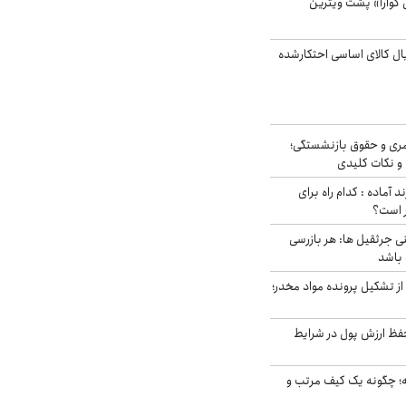
گوارا» پشت ویترین
یارد ریال کالای اساسی احتکارشده
ری و حقوق بازنشستگی؛
و نکات کلیدی
د آماده : کدام راه برای
ر است؟
ی جرثقیل ها: هر بازرسی
 باشد
از تشکیل پرونده مواد مخدر؛
فظ ارزش پول در شرایط
 چگونه یک کیف مرتب و