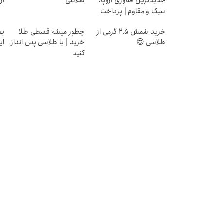
جدیدترین فناوری اروپا،
طلاسی
از ۰.۵ گرم تا ۰
سبک و مقاوم | پرداخت
قسطی
خرید شمش 2.5 گرمی از
چطور میشه قسطی طلا
طلاسی 😍
خرید | با طلاسی پس انداز
ای
کنید