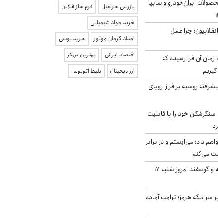
ولات ایران‌خودرو و سایپا
بازرسی جرثقیل
فرم ساز آنلاین
خرید مواد شیمیایی
انقلابیون؛ چرا عمل
امداد کرمان موتور
خرید یوسی
اقتصاد ایرانی
بهترین بروکر
 زمان آن فرا رسیده که
گیریم
ارز دیجیتال
بلیط اتوبوس
گنده پیشرفته روسیه بر فراز اروپای
نگرشکن خود را با قابلیت
رد
هم داد؛ می‌ایستم و در برابر
بت می‌کنم
قیمت گوشت گوساله و گوسفند امروز شنبه ۱۷
ر سر تنگه هرمز؛ ترامپ آماده