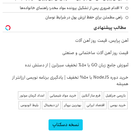
۷ اقدام ضروری پس از تشکیل پرونده مواد مخدر؛ راهنمای خانواده‌ها
راهی مطمئن برای حفظ ارزش پول در شرایط نوسان
مطالب پیشنهادی
آهن پرایس، قیمت روز آهن آلات
قیمت روز آهن آلات ساختمانی و صنعتی
آموزش جامع زبان GO با ۵۰٪ تخفیف سبزلرن | از دستش نده
خرید دوره NodeJS با ۵۰% تخفیف | یادگیری برنامه نویسی ارزانتر از
همیشه
بازرسی جرثقیل
فرم ساز آنلاین
خرید مواد شیمیایی
امداد کرمان موتور
خرید یوسی
اقتصاد ایرانی
بهترین بروکر
ارز دیجیتال
بلیط اتوبوس
نسخه دسکتاپ