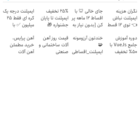
نگران هزینه
جای خالی 🦷 با
۲۵٪ تخفیف
ایمپلنت درجه یک
ایمپلنت نباش
اقساط 12 ماهه پر
ایمپلنت تا پایان
کره ای فقط 25
👈 توی 12 قسط
کن [بدون نیاز به
جشنواره 🎁
میلیون ✅ با
پرداخت کن
چک و ضامن]
ضمانـت کیفیـت
دوره آموزش
خندتون آرزومونه
قیمت روز آهن
آهن پرایس،
شرکتی
جامع VueJs با
🧩
آلات ساختمانی و
خرید مطمئن
۵۰٪ تخفیف
ایمپلنت_اقساطی
صنعتی
آهن آلات
سبزلرن | الان
🧩بدون_ضامن
ثبت نام کن
🧩روکش_رایگان