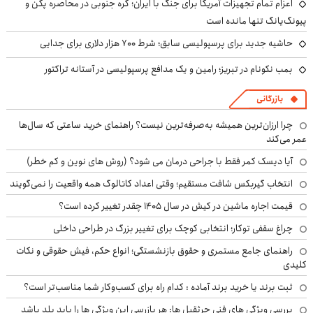
اعزام تمام تجهیزات آمریکا برای جنگ با ایران؛ کره جنوبی در محاصره پکن و
پیونگ‌یانگ تنها مانده است
حاشیه جدید برای پرسپولیسی سابق؛ شرط ۷۰۰ هزار دلاری برای جدایی
بمب نکونام در تبریز؛ رامین و یک مدافع پرسپولیسی در آستانه تراکتور
بازرگانی
چرا ارزان‌ترین همیشه به‌صرفه‌ترین نیست؟ راهنمای خرید ساعتی که سال‌ها
عمر می‌کند
آیا دیسک کمر فقط با جراحی درمان می شود؟ (روش های نوین و کم خطر)
انتخاب گیربکس شافت مستقیم؛ وقتی اعداد کاتالوگ همه واقعیت را نمی‌گویند
قیمت اجاره ماشین در کیش در سال ۱۴۰۵ چقدر تغییر کرده است؟
چراغ سقفی توکار؛ انتخابی کوچک برای تغییر بزرگ در طراحی داخلی
راهنمای جامع مستمری و حقوق بازنشستگی؛ انواع حکم، فیش حقوقی و نکات
کلیدی
ثبت برند یا خرید برند آماده : کدام راه برای کسب‌وکار شما مناسب‌تر است؟
بررسی ویژگی های فنی جرثقیل ها: هر بازرسی این ویژگی ها را باید بلد باشد