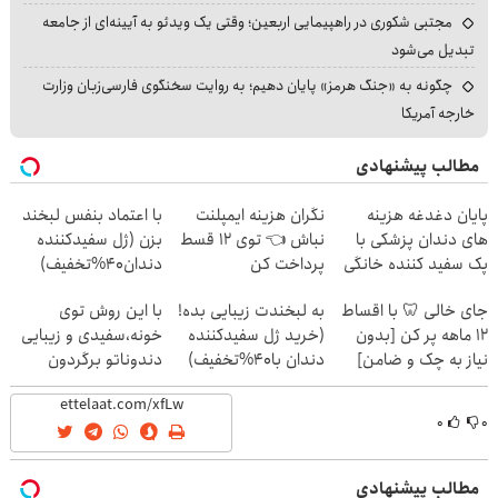
مجتبی شکوری در راهپیمایی اربعین؛ وقتی یک ویدئو به آیینه‌ای از جامعه
تبدیل می‌شود
چگونه به «جنگ هرمز» پایان دهیم؛ به روایت سخنگوی فارسی‌زبان وزارت
خارجه آمریکا
مطالب پیشنهادی
پایان دغدغه هزینه
نگران هزینه ایمپلنت
با اعتماد بنفس لبخند
های دندان پزشکی با
نباش 👈 توی 12 قسط
بزن (ژل سفیدکننده
پک سفید کننده خانگی
پرداخت کن
دندان40%تخفیف)
جای خالی 🦷 با اقساط
به لبخندت زیبایی بده!
با این روش توی
12 ماهه پر کن [بدون
(خرید ژل سفیدکننده
خونه،سفیدی و زیبایی
نیاز به چک و ضامن]
دندان با40%تخفیف)
دندوناتو برگردون
(40%off)
۰
۰
مطالب پیشنهادی