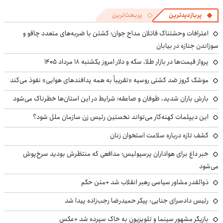
پربازدیدترین
پربحث‌ترین
اعترافات وحشتناک قاتلان مداح جوان؛ کشتن با ضربه‌های متعدد چاقو و
سوزاندن جنازه در بیابان
پرواز قیمت‌ها در بازار طلا، سکه و دلار امروز یکشنبه ۱۸ مرداد ۱۴۰۵
موشک کروز ضد کشتی روسیه «تقریباً به همه پدافندهای هوایی» نفوذ می‌کند
بارش باران شدید، طوفان و صاعقه؛ شرایط در این استان‌ها خطرناک می‌شود
این دیپلمات کهنه‌کار می‌تواند نخستین رئیس زن سازمان ملل شود؟
کشف تازه درباره سلامت استخوان زنان
خبر داغ برای هواداران پرسپولیس؛ مدافعی که منتظرش بودید سرخ‌پوش
می‌شود
ذوالقدر مشاور سیاسی رهبر انقلاب شد +متن حکم
رئیس دادسرای جنایی: پیکر حمیدرضا رجب‌زاده پیدا شد
بازیگر مشهور سینما و تلویزیون به خاک سپرده شد +عکس