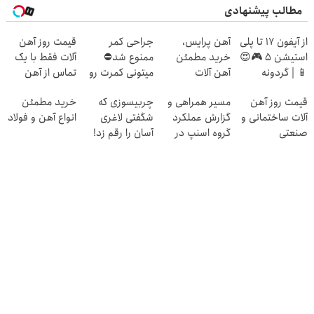
مطالب پیشنهادی
از آیفون 17 تا پلی
آهن پرایس،
جراحی کمر
قیمت روز آهن
استیشن 5 🎮😍
خرید مطمئن
ممنوع شد⛔
آلات فقط با یک
📱 | گردونه
آهن آلات
میتونی کمرت رو
تماس از آهن
بچرخون جایزه
در منزل درمان
پرایس
قیمت روز آهن
مسیر همراهی و
چربیسوزی که
خرید مطمئن
ببر
کنی! 👈🏻
آلات ساختمانی و
گزارش عملکرد
شگفتی لاغری
انواع آهن و فولاد
پرسش‌نامه
صنعتی
گروه اسنپ در
آسان را رقم زد!
۱۴۰۴