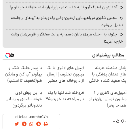
آشکارترین اعتراف آمریکا به شکست در برابر ایران؛ ایده خلاقانه خریداریم!
مجتبی شکوری در راهپیمایی اربعین؛ وقتی یک ویدئو به آیینه‌ای از جامعه
تبدیل می‌شود
چگونه به «جنگ هرمز» پایان دهیم؛ به روایت سخنگوی فارسی‌زبان وزارت
خارجه آمریکا
مطالب پیشنهادی
پایان دغدغه هزینه
آمپول های لاغری با یک
با پودر جلبک شکم و
های دندان پزشکی با
میلیون تخفیف | ارسال
پهلوتو آب کن و مانکن
پک سفید کننده خانگی
از داروخانه های معتبر
شو(تخفیف تا امشب)
آمپول‌های لاغری را ۱
فروخته شد تنها با یک
با این روش توی
میلیون تومان ارزان‌تر از
بار مراجعه به خوردو45
خونه،سفیدی و زیبایی
همه‌جا بخر!
دندوناتو برگردون
(40%off)
۰
۰