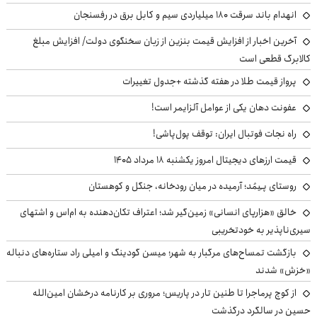
انهدام باند سرقت ۱۸۰ میلیاردی سیم و کابل برق در رفسنجان
آخرین اخبار از افزایش قیمت بنزین از زبان سخنگوی دولت/ افزایش مبلغ
کالابرگ قطعی است
پرواز قیمت طلا در هفته گذشته +جدول تغییرات
عفونت دهان یکی از عوامل آلزایمر است!
راه نجات فوتبال ایران: توقف پول‌پاشی!
قیمت ارزهای دیجیتال امروز یکشنبه ۱۸ مرداد ۱۴۰۵
روستای پـِیمُد؛ آرمیده در میان رودخانه، جنگل و کوهستان
خالق «هزارپای انسانی» زمین‌گیر شد؛ اعتراف تکان‌دهنده به ام‌اس و اشتهای
سیری‌ناپذیر به خودتخریبی
بازگشت تمساح‌های مرگبار به شهر؛ میسن گودینگ و امیلی راد ستاره‌های دنباله
«خزش» شدند
از کوچ‌ پرماجرا تا طنین تار در پاریس؛ مروری بر کارنامه درخشان امین‌الله
حسین در سالگرد درگذشت