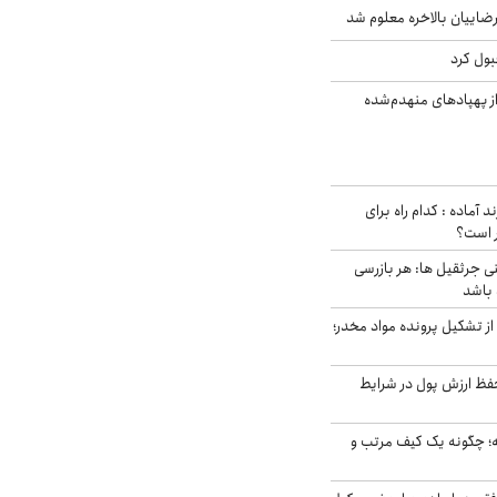
اییان بالاخره معلوم شد
بول کرد
ز پهپادهای منهدم‌شده
د آماده : کدام راه برای
ر است؟
ی جرثقیل ها: هر بازرسی
 باشد
از تشکیل پرونده مواد مخدر؛
فظ ارزش پول در شرایط
 چگونه یک کیف مرتب و