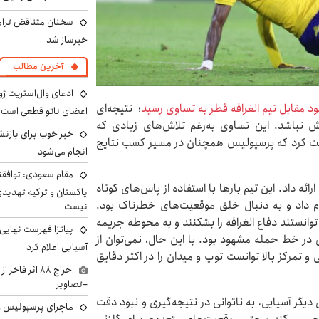
سخنان متناقض ترامپ 
خبرساز شد
آخرین مطالب
ادعای وال‌استریت ژو
د مقابل تیم الغرافه قطر به تساوی رسید
؛ نتیجه‌ای
اعضای ناتو قطعی است
ش نباشد. این تساوی به‌رغم تلاش‌های زیادی که
خبر خوب برای بازنش
ثابت کرد که پرسپولیس همچنان در مسیر کسب نتایج
انجام می‌شود
مقام سعودی: توافقن
ه داد. این تیم بارها با استفاده از پاس‌های کوتاه
پاکستان و ترکیه تهدید
ام داد و به دنبال خلق موقعیت‌های خطرناک بود.
نیست
وانستند دفاع الغرافه را بشکنند و به محوطه جریمه
پیاتزا فهرست نهایی 
 در خط حمله مشهود بود. با این حال، نمی‌توان از
آسیایی اعلام کرد
 تمرکز بالا توانست توپ و میدان را در اکثر دقایق
حراج ۸۸ اثر ف
+تصاویر
گر آسیایی، به ناتوانی در نتیجه‌گیری و نبود دقت
ماجرای پرسپولیس و د