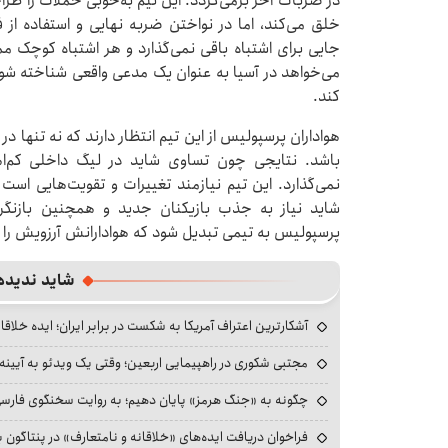
در ضربات آخر برمی‌گردد. این تیم به‌خوبی حملات را ط
خلق می‌کند، اما در نواختن ضربه نهایی و استفاده از 
جایی برای اشتباه باقی نمی‌گذارد و هر اشتباه کوچک 
می‌خواهد در آسیا به عنوان یک مدعی واقعی شناخته شو
کند.
هواداران پرسپولیس از این تیم انتظار دارند که نه تنها د
باشد. نتایجی چون تساوی شاید در لیگ داخلی کم‌اهم
نمی‌گذارد. این تیم نیازمند تغییرات و تقویت‌هایی است 
شاید نیاز به جذب بازیکنان جدید و همچنین بازنگری
پرسپولیس به تیمی تبدیل شود که هوادارانش آرزویش را د
شاید ندیده
آشکارترین اعتراف آمریکا به شکست در برابر ایران؛ ایده خلاقا
مجتبی شکوری در راهپیمایی اربعین؛ وقتی یک ویدئو به آیینه‌
چگونه به «جنگ هرمز» پایان دهیم؛ به روایت سخنگوی فارسی‌ز
فراخوان دریافت ایده‌های «خلاقانه و نامتعارف» در پنتاگون بر