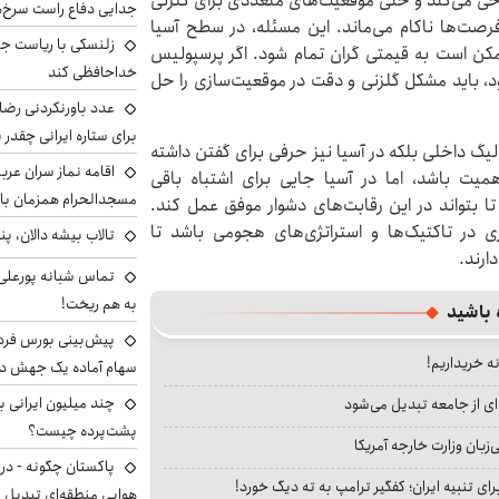
راحی می‌کند و حتی موقعیت‌های متعددی برای گلزنی
جدایی دفاع راست سرخ‌
فرصت‌ها ناکام می‌ماند. این مسئله، در سطح آسیا
زلنسکی با ریاست جم
ممکن است به قیمتی گران تمام شود. اگر پرسپولیس
خداحافظی کند
د، باید مشکل گلزنی و دقت در موقعیت‌سازی را حل
عدد باورنکردنی رضای
برای ستاره ایرانی چقدر 
ر لیگ داخلی بلکه در آسیا نیز حرفی برای گفتن داشته
اقامه نماز سران عرب
یت باشد، اما در آسیا جایی برای اشتباه باقی
مسجدالحرام همزمان با 
تا بتواند در این رقابت‌های دشوار موفق عمل کند.
 در تاکتیک‌ها و استراتژی‌های هجومی باشد تا
تالاب بیشه دالان، پن
ارند.
تماس شبانه پورعلی‌گ
به هم ریخت!
 باشید
نه خریداریم!
سهام آماده یک جهش د
ای از جامعه تبدیل می‌شود
پشت‌پرده چیست؟
بان وزارت خارجه آمریکا
پاکستان چگونه - در
ای تنبیه ایران؛ کفگیر ترامپ به ته دیگ خورد!
هوایی منطقه‌ای تبدیل 