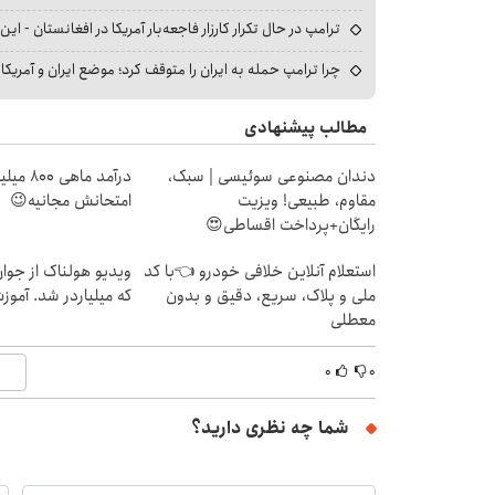
ترامپ در حال تکرار کارزار فاجعه‌بار آمریکا در افغانستان - این 
چرا ترامپ حمله به ایران را متوقف کرد؛ موضع ایران و آمریک
مطالب پیشنهادی
دندان مصنوعی سوئیسی | سبک،
درآمد ما
مقاوم، طبیعی! ویزیت
امتحانش مجانیه😉
رایگان+پرداخت اقساطی😍
استعلام آنلاین خلافی خودرو 👈با کد
ویدیو هولناک از جوا
ملی و پلاک، سریع، دقیق و بدون
که میلیاردر شد. آموز
معطلی
۰
۰
شما چه نظری دارید؟