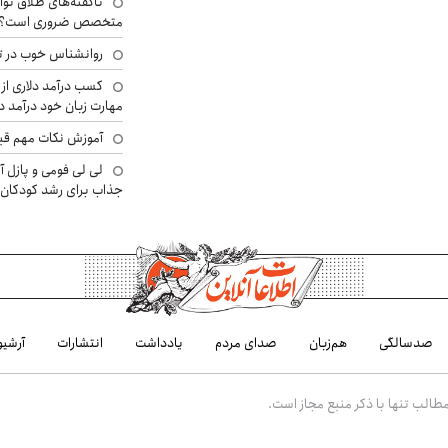
ناگفته‌های طلاق توا
متخصص ضروری است؟
روانشناس خوب در ت
کسب درآمد دلاری از 
مهارت زبان خود درآمد د
آموزش نکات مهم قبل 
لی لی فومی و پازل آ
جذاب برای رشد کودکان
صدسالگی
هم‌زبان
صدای مردم
یادداشت
انتشارات
آرشیو
الب تنها با ذکر منبع مجاز است.