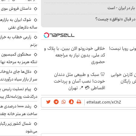
بار در ایران - است
داستان فروش موی 
ا در قبال «توافق» چیست؟
ساله دلارهای نفتی
زارعی خطاب به خراز
بزنم
هی 800 میلیونی رویا نیست!
خلافی خودروتو الان ببین، با پلاک و
سخنگوی کمیسیون ا
کد ملی، بدون نیاز به مراجعه
حضوری
تنگه هرمز به مرحله نها
دلال‌ها جای داروخانه
ن کارتن خوابی
🦷 سبک و طبیعی مثل دندان
سر از بازار سیاه درآوردند
ش رایگان
خودت! نصب آسان و پرداخت
اقساطی 💳 📍 تهران
پیام تسلیت رئیس بنی
درگذشت روزنامه‌نگار پ
رشد ۱۰۰۰ درص
ساخت هر متر خانه چقد
شمال کشور زیر رگبار
می‌شود