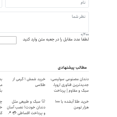
0
/
400
لطفا عدد مقابل را در جعبه متن وارد کنید
مطالب پیشنهادی
دندان مصنوعی سوئیسی:
خرید شمش 1 گرمی از
جدیدترین فناوری اروپا،
طلاسی
می
سبک و مقاوم | پرداخت
بگ
قسطی
خرید طلا آبشده با 100
🦷 سبک و طبیعی مثل
چط
هزار تومن
دندان خودت! نصب آسان
خر
و پرداخت اقساطی 💳 📍
کن