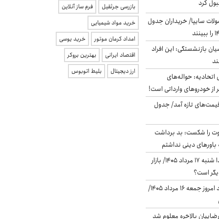
بول کرد
بازرسی جرثقیل
فرم ساز آنلاین
لات سایپا/ خریداران جدول
خرید مواد شیمیایی
امداد کرمان موتور
خرید یوسی
یان بازنشستگی: این افراد
اقتصاد ایرانی
بهترین بروکر
ارز دیجیتال
بلیط اتوبوس
تحادیه: حواله‌های
 از خودروهای وارداتی است!
 قیمت‌های تازه آمد/ جدول
ت را شکست: بد برداشت
باورهای دینی نداشتم
پیش‌بینی بورس فردا شنبه ۱۷ مرداد ۱۴۰۵/ بازار
یگر است؟
قیمت دلار در بازار آزاد امروز جمعه ۱۶ مرداد ۱۴۰۵/
اییان بالاخره معلوم شد