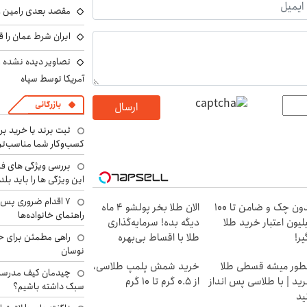
مقصد بعدی رامین رض
ایران شرط عمان را ق
تصاویر دیده نشده ا
آمریکا توسط سپاه
بازرگانی
ارسال
ثبت برند یا خرید برن
کسب‌وکار شما مناسب‌ت
بررسی ویژگی های فن
این ویژگی ها را باید بلد
۷ اقدام ضروری پس 
بدون چک و ضامن تا 100
الان طلا بخر پولشو 4 ماه
راهنمای خانواده‌ها
لیون اعتبار خرید طلا
دیگه بده! سرمایه‌گذاری
راهی مطمئن برای ح
یر!
طلا با اقساط بی‌بهره
نوسان
ور میشه قسطی طلا
خرید شمش پلمپ طلاسی،
چیدمان کیف مدرسه؛
ید | با طلاسی پس انداز
از ۰.۵ گرم تا ۱۰ گرم
سبک داشته باشیم؟
ید