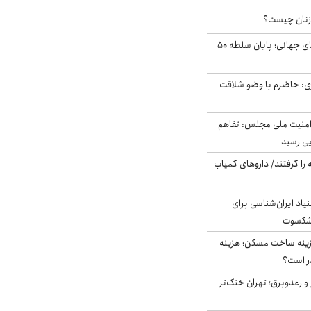
زنان چیست؟
شوک ایران به بازارهای جهانی؛ پایان سلطه ۵۰
ی: حاضرم با وضو شلاقت
منیت ملی مجلس: تفاهم
یی رسید
 را گرفتند/ داروهای کمیاب
اد ایران‌شناسی برای
یشکسوت
دی هزینه ساخت مسکن؛ هزینه
ر است؟
 و رعدوبرق؛ تهران خنک‌تر