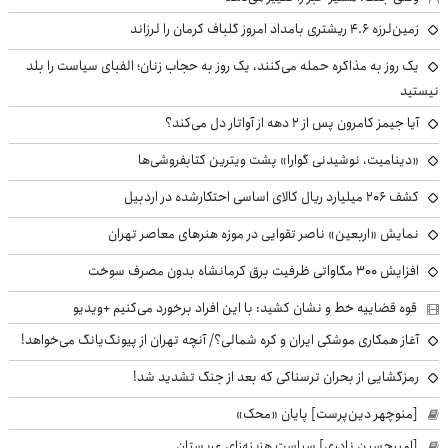
زمین‌لرزه ۴.۶ ریشتری بامداد امروز گلباف کرمان را لرزاند
یک روز به مذاکره حمله می‌کنند، یک روز به حجاب زنان؛ الفبای سیاست را بلد
نیستید
آیا جیمز کامرون پس از ۲ دهه از آواتار دل می‌کند؟
«دینامیت، نوشیدنی گوارا» پشت ویترین کتابفروشی‌ها
کشف ۲۰۶ میلیارد ریال کالای اساسی احتکارشده در اردبیل
نمایش «اربعین» ناصر تقوایی در موزه هنرهای معاصر تهران
افزایش ۳۰۰ مگاواتی ظرفیت برق کرمانشاه بدون مصرف سوخت
قوه قضاییه خط و نشان کشید: با این افراد برخورد می‌کنیم +ویدیو
آغاز همکاری موشکی ایران و کره شمالی؟/ آنچه تهران از پیونگ‌یانگ می‌خواهد!
رمزگشایی از بحران ترسناکی که بعد از جنگ تشدید شد!
[منوچهر دین‌پرست] پایان «محک»
[امیرحسین نادری] سیاست هزینه‌زای عربستان