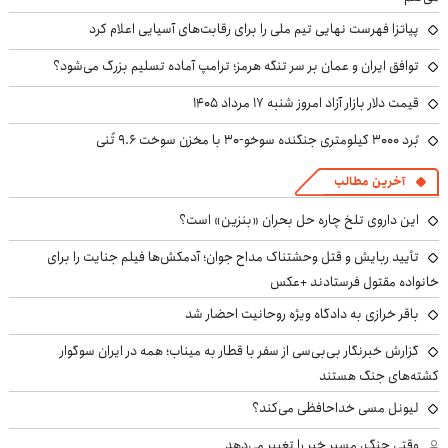
پیاتزا فهرست نهایی تیم ملی را برای رقابت‌های آسیایی اعلام کرد
توافق ایران و عمان بر سر تنگه هرمز؛ ترامپ آماده تسلیم بزرگ می‌شود؟
قیمت دلار بازار آزاد امروز شنبه ۱۷ مرداد ۱۴۰۵
بُرد ۳۰۰۰ کیلومتری جنگنده سوخو-۳۰ با مخزن سوخت ۹.۶ تُنی
آخرین مطالب
این داروی تلخ چاره حل بحران «بنزین» است؟
تأیید ربایش و قتل وحشتناک مداح جوان؛ آدمکش‌ها فیلم جنایت را برای
خانواده مقتول فرستادند +عکس
باقر خرازی به دادگاه ویژه روحانیت احضار شد
گزارش خبرنگار بی‌بی‌سی از سفر با قطار به میناب؛ همه در ایران سوگوار
کشته‌های جنگ هستند
لیونل مسی خداحافظی می‌کند؟
وقتی جنگ، مسیر خبر را تغییر می‌دهد