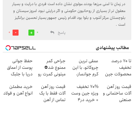
در زمان نا امنی مرزها بودند مولوی نشان داده است فردی با درایت و بسیار
معقول تر از بسیاری از روحانیون حکومتی و اگر درایتی نبود امروز سیستان و
بلوچستان مرکز آشوب و بلوا بود اقدام رئیس جمهور بسیار تحسین برانگیز
است .
پاسخ
0
0
مطالب پیشنهادی
تا 70 درصد
عمقی ترین
جراحی کمر
حفظ جوانی
تخفیف
چروکاتو، با این
ممنوع شد⛔
پوست از اعماق
محصولات جین
کرم جوانساز،
میتونی کمرت رو
دریا با جلبک
وست + خرید در
صاف کن! (50%
در منزل درمان
اسپیرولینا
قیمت روز آهن
70% تخفیف
قیمت روز آهن
خرید مطمئن
4 قسط
تخفیف سفارش
کنی! 👈🏻
آلات ساختمانی و
ویژه جین وست
آلات فقط با یک
انواع آهن و فولاد
فوری)
پرسش‌نامه
صنعتی
+ خرید در4
تماس از آهن
قسطه
پرایس