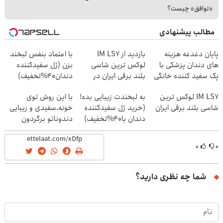
«توافق» چیست؟
مطالب پیشنهادی
پایان دغدغه هزینه
بازدید از IM LS7
با اعتماد بنفس لبخند
های دندان پزشکی با
لوکس ترین شاسی
بزن (ژل سفیدکننده
پک سفید کننده خانگی
بلند برقی ایران در
دندان40%تخفیف)
باشگاه انقلاب
IM LS7 لوکس ترین
به لبخندت زیبایی بده!
با این روش توی
شاسی بلند برقی ایران
(خرید ژل سفیدکننده
خونه،سفیدی و زیبایی
دندان با40%تخفیف)
دندوناتو برگردون
(40%off)
۰
۰
شما چه نظری دارید؟