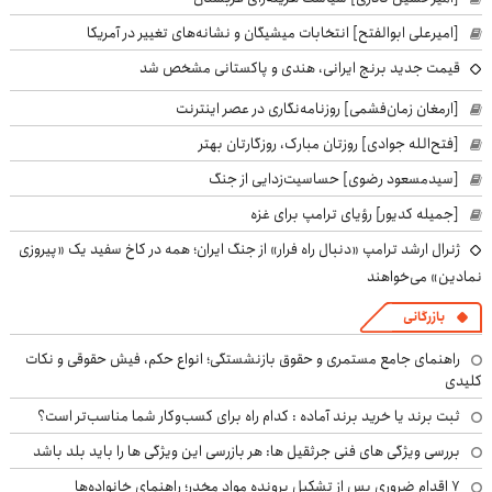
[امیرعلی ابوالفتح] انتخابات میشیگان و نشانه‌های تغییر در آمریکا
قیمت جدید برنج ایرانی، هندی و پاکستانی مشخص شد
[ارمغان زمان‌فشمی] روزنامه‌نگاری در عصر اینترنت
[فتح‌الله جوادی] روزتان مبارک، روزگارتان بهتر
[سیدمسعود رضوی] حساسیت‌زدایی از جنگ
[جمیله کدیور] رؤیای ترامپ برای غزه
ژنرال ارشد ترامپ «دنبال راه فرار» از جنگ ایران؛ همه در کاخ سفید یک «پیروزی
نمادین» می‌خواهند
بازرگانی
راهنمای جامع مستمری و حقوق بازنشستگی؛ انواع حکم، فیش حقوقی و نکات
کلیدی
ثبت برند یا خرید برند آماده : کدام راه برای کسب‌وکار شما مناسب‌تر است؟
بررسی ویژگی های فنی جرثقیل ها: هر بازرسی این ویژگی ها را باید بلد باشد
۷ اقدام ضروری پس از تشکیل پرونده مواد مخدر؛ راهنمای خانواده‌ها