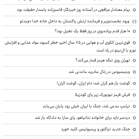
پیام معنادار عراقچی در آستانه روز خبرنگار؛ قاسم‌زاده پاسدار حقیقت بود
ورود نخست‌وزیر و فرمانده ارتش پاکستان به داخل خانه خدا +ویدئو
۱۰ هزار قدم پیاده‌روی در روز فقط یک تخیل بود؟
قوی‌ترین الگوی آب و هوایی در ۷۵ سال اخیر؛ خطر کمبود مواد غذایی و افزایش
تورم با ال‌نینو در راه است
تهران روی تنگه هرمز قمار می‌کند؟
وینیسیوس در رئال مادرید ماندنی شد
گوشت باز هم گران شد؛ دام ارزان، گوشت گران!
فرش قرمز نیویورک زیر پای گودزیلا
ترامپ مدعی شد: جنگ با ایران خیلی زود پایان می‌یابد
دردسر تازه برای خانواده نتانیاهو، پای سارا به دادگاه باز شد
جنگ جدید تراکتور و پرسپولیس کلید خورد