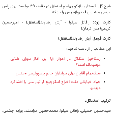
شرح گل: گوستاوو بلانکو مهاجم استقلال در دقیقه ۴۹ توانست روی پاس
عرضی ماشاریپوف دروازه مس را باز کند.
کارت زرد:
رافائل سیلوا - آرش رضاوند(استقلال) - امیرحسین
کریمی(مس کرمان)
کارت قرمز:
آرش رضاوند(استقلال)
این مطالب را از دست ندهید:
رستاخیز استقلال در اهواز؛ آیا این آغاز دوران طلایی
موسیمانه است؟
سنگ‌تمام آقایان برای هواداران خانم پرسپولیسی +عکس
جواد خیابانی علت اخراج اسکوچیچ از تیم ملی را افشاکرد
+ویدیو
ترکیب استقلال:
سیدحسین حسینی، رافائل سیلوا، محمدحسین مرادمند، روزبه چشمی،