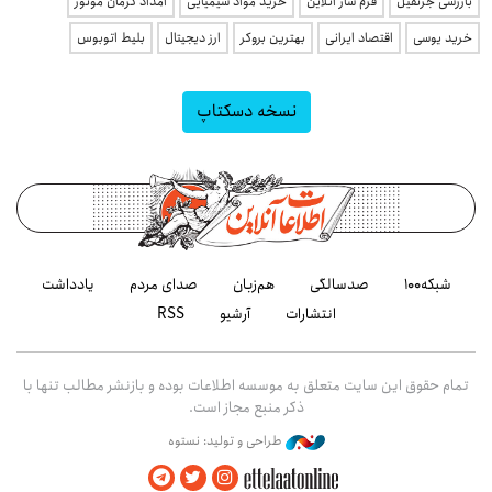
بازرسی جرثقیل
فرم ساز آنلاین
خرید مواد شیمیایی
امداد کرمان موتور
خرید یوسی
اقتصاد ایرانی
بهترین بروکر
ارز دیجیتال
بلیط اتوبوس
نسخه دسکتاپ
شبکه۱۰۰
صدسالگی
هم‌زبان
صدای مردم
یادداشت
انتشارات
آرشیو
RSS
تمام حقوق این سایت متعلق به موسسه اطلاعات بوده و بازنشر مطالب تنها با
ذکر منبع مجاز است.
طراحی و تولید: نستوه