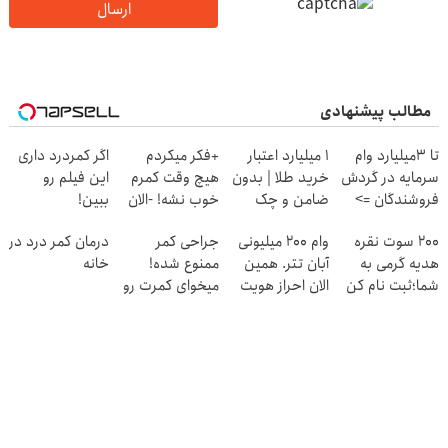
ارسال
مطالب پیشنهادی
تا 3میلیارد وام
۱ میلیارد اعتبار
+فکر میکردم
اگر کمردرد داری
سرمایه در گردش
خرید طلا | بدون
هیچ وقت کمرم
این فیلم رو
فروشندگان =>
ضامن و چک
خوب نشه! -الان
ببین!
فروشگاهت رو
کاملا خوب
◗پرسش‌نامه رو
200 سوت نقره
وام 200 میلیونی
جراحی کمر
درمان کمر درد در
ثبت کن
شدید؟ +بله
پر کن◖
هدیه گرمی به
آبان تتر. همین
ممنوع شده!
خانه
شما؛ثبت نام کن
الان احراز هویت
میخوای کمرت رو
کن!
در منزل درمان
کنی؟
((پرسش‌نامه))