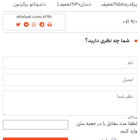
پرقدرته55%تخفیف
دندان40%تخفیف)
دندوناتو برگردون
(40%off)
۰
۰
شما چه نظری دارید؟
0
/
400
لطفا عدد مقابل را در جعبه متن
وارد کنید