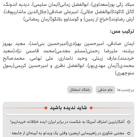
میلاد زکی پور(سعداوی)، ابوالفضل زمانی(ایمان سلیمی)، دیدیه اندونگ،
گائل کاکوتا(ابوالفضل جلالی)، امیرعلی صادقی(جلال‌الدین ماشاریپوف)،
آرش رضاوند(اخراج از زمین) و گوستاوو بلانکو(آرمان رمضانی)
ترکیب مس:
ایمان صادقی، امیرحسین بهزادی(امیرحسین بنی‌اسد)، مجید بهروز
برشنه، علیرضا رحمتی(مسلم مجدمی)محمد قاسمی نژاد(سعید
خردمند)،عارف زینلی، وحید نامداری، علی تهامی، محمدصالح
محمدی(آرمان مهدی‌پور)، ابوالفضل نظری و امیرحسین کریمی(رسول
منوچهری)
برچسب‌ها
جام حذفی
باشگاه استقلال
شاید ندیده باشید
آشکارترین اعتراف آمریکا به شکست در برابر ایران؛ ایده خلاقانه خریداریم!
مجتبی شکوری در راهپیمایی اربعین؛ وقتی یک ویدئو به آیینه‌ای از جامعه