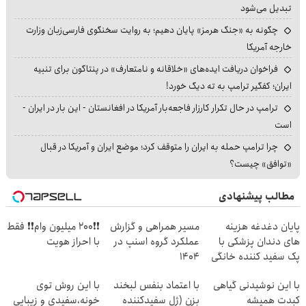
تبدیل می‌شود
چگونه به «جنگ هرمز» پایان دهیم؛ به روایت سخنگوی فارسی‌زبان وزارت
خارجه آمریکا
فراخوان دریافت ایده‌های «خلاقانه و نامتعارف» در پنتاگون برای تنبیه
ایران؛ کفگیر ترامپ به ته دیگ خورد!
ترامپ در حال تکرار کارزار فاجعه‌بار آمریکا در افغانستان - این بار در ایران -
است
چرا ترامپ حمله به ایران را متوقف کرد؛ موضع ایران و آمریکا در قبال
«توافق» چیست؟
مطالب پیشنهادی
پایان دغدغه هزینه
مسیر همراهی و گزارش
❗❗200 میلیون وام❗❗ فقط
های دندان پزشکی با
عملکرد گروه اسنپ در
با احراز هویت
پک سفید کننده خانگی
۱۴۰۴
با این نوشیدنی گیاهی
با اعتماد بنفس لبخند
با این روش توی
کبدت همیشه
بزن (ژل سفیدکننده
خونه،سفیدی و زیبایی