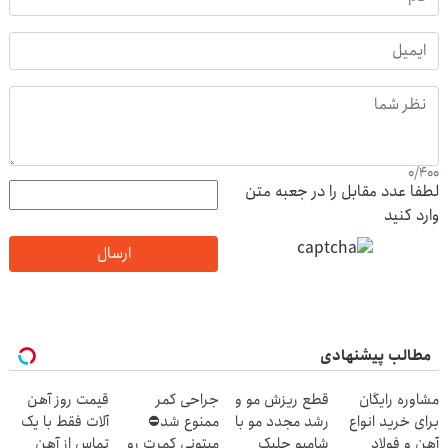
0
/
400
لطفا عدد مقابل را در جعبه متن
وارد کنید
ارسال
مطالب پیشنهادی
مشاوره رایگان
قطع ریزش مو و
جراحی کمر
قیمت روز آهن
برای خرید انواع
رشد مجدد مو با
ممنوع شد⛔
آلات فقط با یک
آهن و فولاد
شامپو جلبک
میتونی کمرت رو
تماس از آهن