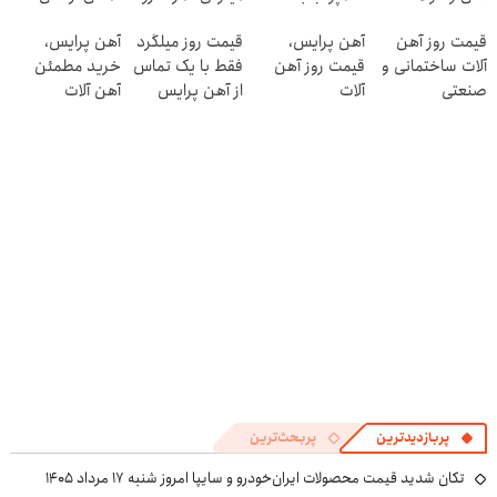
آلمانی+پک روتین
در منزل درمان
پرایس
قیمت روز آهن
آهن پرایس،
قیمت روز میلگرد
آهن پرایس،
پوستی(هدیه)
کنی! 👈🏻
آلات ساختمانی و
قیمت روز آهن
فقط با یک تماس
خرید مطمئن
پرسش‌نامه
صنعتی
آلات
از آهن پرایس
آهن آلات
پربازدیدترین
پربحث‌ترین
تکان شدید قیمت محصولات ایران‌خودرو و سایپا امروز شنبه ۱۷ مرداد ۱۴۰۵