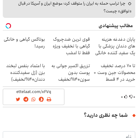
چرا ترامپ حمله به ایران را متوقف کرد؛ موضع ایران و آمریکا در قبال
«توافق» چیست؟
مطالب پیشنهادی
پایان دغدغه هزینه
قوی ترین ضدچروک
بوتاکس گیاهی و خانگی
های دندان پزشکی با
گیاهی با تخفیف ویژه
رسید!
پک سفید کننده خانگی
فقط تا امشب
تا 70 درصد تخفیف
تزریق اکسیر جوانی به
با اعتماد بنفس لبخند
محصولات جین وست +
پوست بدون
بزن (ژل سفیدکننده
خرید در 4 قسط
سوزن40%تخفیف
دندان40%تخفیف)
۰
۰
شما چه نظری دارید؟