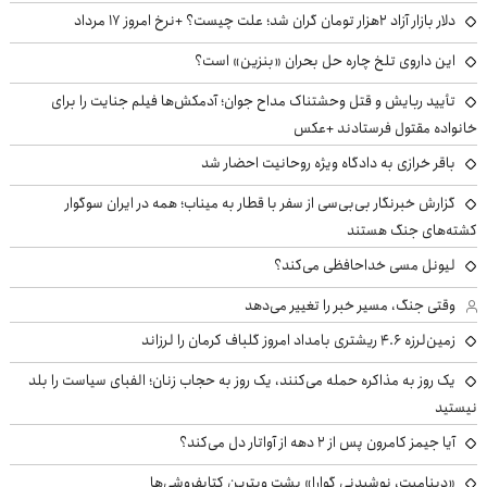
دلار بازار آزاد ۲هزار تومان گران شد؛ علت چیست؟ +نرخ امروز ۱۷ مرداد
این داروی تلخ چاره حل بحران «بنزین» است؟
تأیید ربایش و قتل وحشتناک مداح جوان؛ آدمکش‌ها فیلم جنایت را برای
خانواده مقتول فرستادند +عکس
باقر خرازی به دادگاه ویژه روحانیت احضار شد
گزارش خبرنگار بی‌بی‌سی از سفر با قطار به میناب؛ همه در ایران سوگوار
کشته‌های جنگ هستند
لیونل مسی خداحافظی می‌کند؟
وقتی جنگ، مسیر خبر را تغییر می‌دهد
زمین‌لرزه ۴.۶ ریشتری بامداد امروز گلباف کرمان را لرزاند
یک روز به مذاکره حمله می‌کنند، یک روز به حجاب زنان؛ الفبای سیاست را بلد
نیستید
آیا جیمز کامرون پس از ۲ دهه از آواتار دل می‌کند؟
«دینامیت، نوشیدنی گوارا» پشت ویترین کتابفروشی‌ها