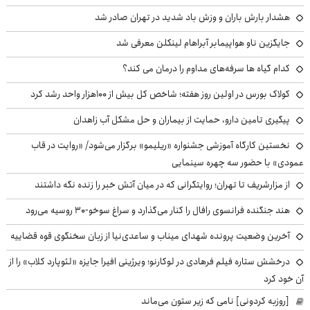
هشدار بارش باران و وزش باد شدید در تهران صادر شد
جایگزین ناو هواپیمابر آبراهام لینکلن معرفی شد
کدام گیاه ها سرفه‌های مداوم را درمان می کند؟
کولاک بورس در اولین روز هفته؛ شاخص کل بیش از ۱۰۰هزار واحد رشد کرد
پیگیری تامین دارو، حمایت از بیماران و حل مشکل آب زاهدان
نخستین کارگاه آموزشی جشنواره «ریلیمو» برگزار می‌شود/ «روایت در قاب
عمودی» با حضور سه چهره سینمایی
از مزارشریف تا تهران؛ روایتگرانی که در میان آتش خبر را زنده نگه داشتند
هند جنگنده فرانسوی رافال را کنار می‌گذارد و سراغ سوخو-30 روسیه می‌رود
آخرین وضعیت پرونده شهدای میناب و ساعدی‌نیا از زبان سخنگوی قوه قضاییه
درخشش ستاره فیلم فرهادی در لوکارنو؛ ویرژینی افیرا جایزه «لئوپارد کلاب» را از
آن خود کرد
[روزبه کردونی] نامی که زیر ستون می‌ماند