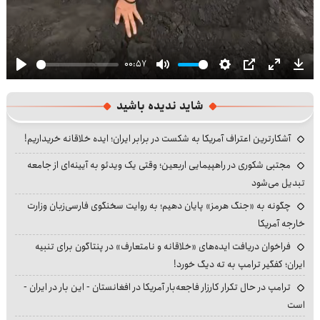
00:57
Play
Mute
Settings
PIP
Enter
Dow
fullscre
شاید ندیده باشید
آشکارترین اعتراف آمریکا به شکست در برابر ایران؛ ایده خلاقانه خریداریم!
مجتبی شکوری در راهپیمایی اربعین؛ وقتی یک ویدئو به آیینه‌ای از جامعه
تبدیل می‌شود
چگونه به «جنگ هرمز» پایان دهیم؛ به روایت سخنگوی فارسی‌زبان وزارت
خارجه آمریکا
فراخوان دریافت ایده‌های «خلاقانه و نامتعارف» در پنتاگون برای تنبیه
ایران؛ کفگیر ترامپ به ته دیگ خورد!
ترامپ در حال تکرار کارزار فاجعه‌بار آمریکا در افغانستان - این بار در ایران -
است