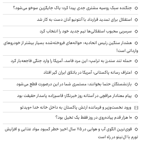
جنگنده سبک روسیه مشتری جدی پیدا کرد؛ یاک جایگزین سوخو می‌شود؟
استقلال برای تمدید قرارداد با آنتونیو آدان دست به کار شد
سرمربی محبوب استقلالی‌ها تیم جدید خود را انتخاب کرد
هشدار سنگین رئیس اتحادیه: حواله‌های فروخته‌شده بسیار بیشتر از خودروهای
وارداتی است!
حمله تند سندرز به ترامپ: این مرد فاسد، آمریکا را وارد جنگی فاجعه‌بار کرد
اعتراف رسانه پاکستانی: آمریکا در باتلاق ایران گیر افتاد
بازنشستگان حتما بخوانند: مستمری شما در این درصورت قطع می‌شود
پیام معنادار عراقچی در آستانه روز خبرنگار؛ قاسم‌زاده پاسدار حقیقت بود
ورود نخست‌وزیر و فرمانده ارتش پاکستان به داخل خانه خدا +ویدئو
۱۰ هزار قدم پیاده‌روی در روز فقط یک تخیل بود؟
قوی‌ترین الگوی آب و هوایی در ۷۵ سال اخیر؛ خطر کمبود مواد غذایی و افزایش
تورم با ال‌نینو در راه است