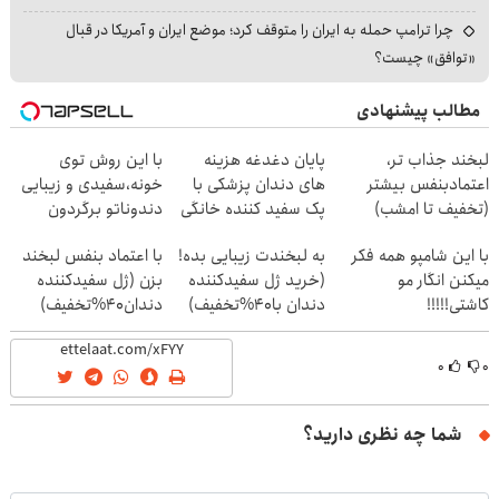
چرا ترامپ حمله به ایران را متوقف کرد؛ موضع ایران و آمریکا در قبال
«توافق» چیست؟
مطالب پیشنهادی
لبخند جذاب تر،
پایان دغدغه هزینه
با این روش توی
اعتمادبنفس بیشتر
های دندان پزشکی با
خونه،سفیدی و زیبایی
(تخفیف تا امشب)
پک سفید کننده خانگی
دندوناتو برگردون
(40%off)
با این شامپو همه فکر
به لبخندت زیبایی بده!
با اعتماد بنفس لبخند
میکنن انگار مو
(خرید ژل سفیدکننده
بزن (ژل سفیدکننده
کاشتی!!!!!
دندان با40%تخفیف)
دندان40%تخفیف)
۰
۰
شما چه نظری دارید؟