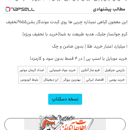
مطالب پیشنهادی
این معجون گیاهی نمیذاره چربی ها روی کبدت موندگار بشن55%تخفیف
کرم جوانساز جلبک، هدیه طبیعت به شما(خرید با تخفیف ویژه)
۱ میلیارد اعتبار خرید طلا | بدون ضامن و چک
خرید موبایل با اسنپ پی | در ۴ قسط بدون سود و کارمزد!
بازرسی جرثقیل
فرم ساز آنلاین
خرید مواد شیمیایی
امداد کرمان موتور
خرید یوسی
اقتصاد ایرانی
بهترین بروکر
ارز دیجیتال
بلیط اتوبوس
نسخه دسکتاپ