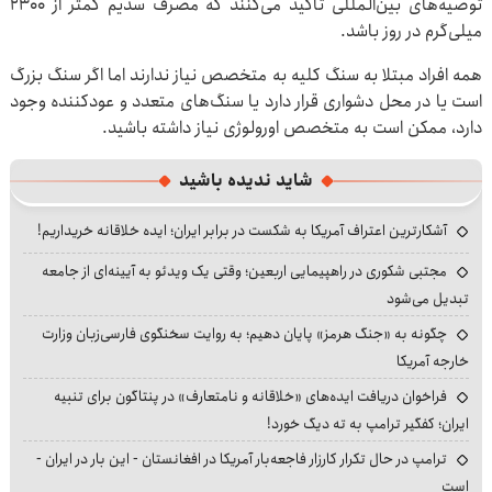
توصیه‌های بین‌المللی تاکید می‌کنند که مصرف سدیم کمتر از ۲۳۰۰
میلی‌گرم در روز باشد.
همه افراد مبتلا به سنگ کلیه به متخصص نیاز ندارند اما اگر سنگ بزرگ
است یا در محل دشواری قرار دارد یا سنگ‌های متعدد و عودکننده وجود
دارد، ممکن است به متخصص اورولوژی نیاز داشته باشید.
شاید ندیده باشید
آشکارترین اعتراف آمریکا به شکست در برابر ایران؛ ایده خلاقانه خریداریم!
مجتبی شکوری در راهپیمایی اربعین؛ وقتی یک ویدئو به آیینه‌ای از جامعه
تبدیل می‌شود
چگونه به «جنگ هرمز» پایان دهیم؛ به روایت سخنگوی فارسی‌زبان وزارت
خارجه آمریکا
فراخوان دریافت ایده‌های «خلاقانه و نامتعارف» در پنتاگون برای تنبیه
ایران؛ کفگیر ترامپ به ته دیگ خورد!
ترامپ در حال تکرار کارزار فاجعه‌بار آمریکا در افغانستان - این بار در ایران -
است