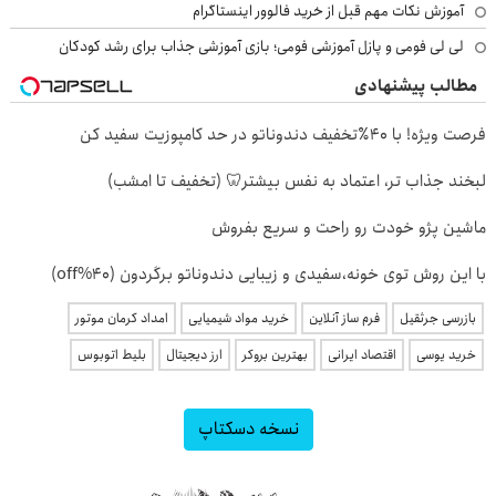
آموزش نکات مهم قبل از خرید فالوور اینستاگرام
لی لی فومی و پازل آموزشی فومی؛ بازی آموزشی جذاب برای رشد کودکان
مطالب پیشنهادی
فرصت ویژه! با 40٪تخفیف دندوناتو در حد کامپوزیت سفید کن
لبخند جذاب تر، اعتماد به نفس بیشتر🦷 (تخفیف تا امشب)
ماشین پژو خودت رو راحت و سریع بفروش
با این روش توی خونه،سفیدی و زیبایی دندوناتو برگردون (40%off)
بازرسی جرثقیل
فرم ساز آنلاین
خرید مواد شیمیایی
امداد کرمان موتور
خرید یوسی
اقتصاد ایرانی
بهترین بروکر
ارز دیجیتال
بلیط اتوبوس
نسخه دسکتاپ