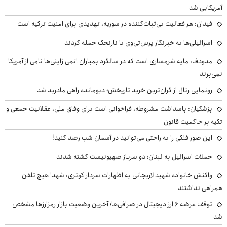
آمریکایی شد
فیدان: هر فعالیت بی‌ثبات‌کننده در سوریه، تهدیدی برای امنیت ترکیه است
اسرائیلی‌ها به خبرنگار پرس‌تی‌وی با نارنجک حمله کردند
مدودف: مایه شرمساری است که در سالگرد بمباران اتمی ژاپنی‌ها نامی از آمریکا
نمی‌برند
رونمایی رئال از گران‌ترین خرید تاریخش؛ دیومانده راهی مادرید شد
پزشکیان: پاسداشت مشروطه، فراخوانی است برای وفاق ملی، عقلانیت جمعی و
تکیه بر حاکمیت قانون
این صور فلکی را به راحتی می‌توانید در آسمان شب رصد کنید!
حملات اسرائیل به لبنان؛ دو سرباز صهیونیست کشته شدند
واکنش خانواده شهید لاریجانی به اظهارات سردار کوثری: شهدا هیچ تلفن
همراهی نداشتند
توقف عرضه ۶ ارز دیجیتال در صرافی‌ها؛ آخرین وضعیت بازار رمزارزها مشخص
شد