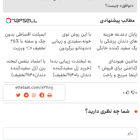
«توافق» چیست؟
مطالب پیشنهادی
پایان دغدغه هزینه
با این روش توی
ایمپلنت اقساطی بدون
های دندان پزشکی با
خونه،سفیدی و زیبایی
چک و سفته با ٪۲۵
پک سفید کننده خانگی
دندوناتو برگردون
تخفیف 👈 ویزیت
(40%off)
رایگان توسط متخصص
ماشین هیوندای
به لبخندت زیبایی بده!
با اعتماد بنفس لبخند
گذاشتی برای فروش ؟
(خرید ژل سفیدکننده
بزن (ژل سفیدکننده
اینجا سریع و راحت
دندان با40%تخفیف)
دندان40%تخفیف)
بفروش
۰
۰
شما چه نظری دارید؟