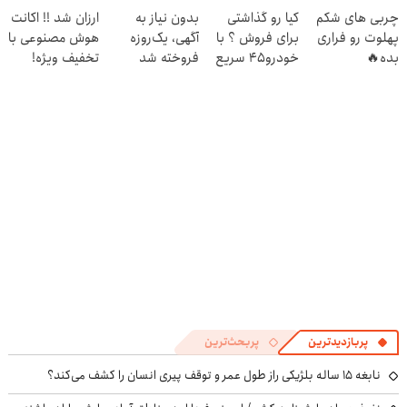
۱۴۰۴
دوره رایگان ماز
چربی های شکم
کیا رو گذاشتی
بدون نیاز به
ارزان شد !! اکانت
شروع میشه!
پهلوت رو فراری
برای فروش ؟ با
آگهی، یک‌روزه
هوش مصنوعی با
بده🔥
خودرو45 سریع
فروخته شد
تخفیف ویژه!
بفروش
پربازدیدترین
پربحث‌ترین
نابغه ۱۵ ساله بلژیکی راز طول عمر و توقف پیری انسان را کشف می‌کند؟