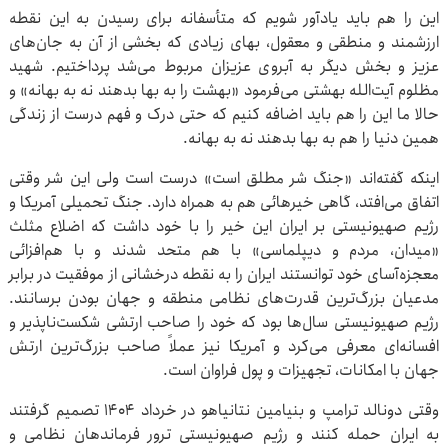
این را هم باید یادآور شویم که متأسفانه برای رسیدن به این نقطه
ارزشمند و منطقی و معقول، بهای زیادی که بخشی از آن به جان‌های
عزیز و بخش دیگر به آبروی عزیزان مربوط می‌شد پرداختیم. شهید
مظلوم آیت‌الله بهشتی می‌فرمود «بهشت را به بها بدهند نه به بهانه» و
حالا ما این را هم باید اضافه کنیم که حتی درک و فهم درست از زندگی
همین دنیا را هم به بها بدهند نه به بهانه.
اینکه گفته‌اند «جنگ شر مطلق است» درست است ولی این شر وقتی
اتفاق می‌افتد، گاهی خیرهائی هم به همراه دارد. جنگ تحمیلی آمریکا و
رژیم صهیونیستی بر ایران این خیر را با خود داشت که اضلاع مثلث
«میدان، مردم و دیپلماسی» با هم متحد شدند و با هم‌افزائی
معجزه‌آسای خود توانستند ایران را به نقطه درخشانی از موفقیت در برابر
مدعیان بزرگ‌ترین قدرت‌های نظامی منطقه و جهان بودن برسانند.
رژیم صهیونیستی سال‌ها بود که خود را صاحب ارتشی شکست‌ناپذیر و
افسانه‌ای معرفی می‌کرد و آمریکا نیز عملاً صاحب بزرگ‌ترین ارتش
جهان با امکانات، تجهیزات و پول فراوان است.
وقتی دونالد ترامپ و بنیامین نتانیاهو در خرداد ۱۴۰۴ تصمیم گرفتند
به ایران حمله کنند و رژیم صهیونیستی ترور فرماندهان نظامی و