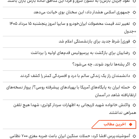
نفوذ جریان بارش‌زا به کشور/ امروز و فردا این مناطق آماده بارش باران باشند
جمهوری اسلامی هشدار داد: این سخنان بوی خیانت می‌دهد
تغییر تند قیمت محصولات ایران‌خودرو و سایپا امروز پنجشنبه ۱۵ مرداد ۱۴۰۵
+جدول
فوری| شرط جدید برای بازنشستگی اعلام شد
رضاییان برای بازگشت به پرسپولیس قدم‌های اولیه را برداشت
اگر پشه‌ها نابود شوند، چه می‌شود؟
دانشمندان راز یک زندگی سالم با درد و افسردگی کمتر را کشف کردند
حمله ایران به پایگاه‌های آمریکا با پهپادهای پیشرفته روسی؟/ پرواز نسخه‌های
ارتقایافته شاهد در آسمان
واکنش خانواده شهید لاریجانی به اظهارات سردار کوثری: شهدا هیچ تلفن
همراهی نداشتند
آخرین مطالب
آسوشیتدپرس افشا کرد: حملات سنگین ایران باعث ضربه مغزی ۷۰۰ نظامی