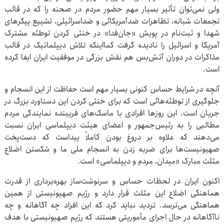
ولی نمی‌توان تأثیر بسیار مهم حضور مردم در صحنه را که در قالب
تجمعات شبانه، تظاهرات ضدآمریکائی و ضداسرائیلی، تشییع پیکرهای
شهدا و ثبت‌نام در پویش «جان‌فدا» در خنثی کردن توطئه مشترک
آمریکا و اسرائیل را نادیده گرفت کمااینکه تلاش دیپلماتیک در قالب
مذاکرات در دوران آتش‌بس هم نقش بزرگی در موفقیت ایران ایفا کرده
است.
آنچه در شرایط حساس کنونی بسیار مهم است حفاظت از این انسجام و
جلوگیری از توطئه‌هائی است که برای خنثی کردن این دستاورد بزرگ در
جریان است. این روزها افرادی با ماسک‌های فریبنده نمایندگی مردم
مطالبی را به رئیس‌جمهور و اعضای هیئت دیپلماسی ایران نسبت
می‌دهند که علاوه بر دروغ بودن کاملاً پیداست که دست‌پخت
صهیونیست‌ها برای ضربه زدن به انسجام ملی ما و شکستن اضلاع
مثلث مبارک «میدان، مردم و دیپلماسی» است.
اکنون ایران در لحظات حساس و سرنوشت‌ساز بهره‌برداری از قدرت
هماهنگی اضلاع این مثلث قرار دارد و رژیم صهیونیستی از همین
هماهنگی می‌ترسد. تردید نباید کرد که این افراد چه آگاهانه و چه
ناآگاهانه در حال اجرای مأموریتی هستند که رژیم صهیونیستی با هدف