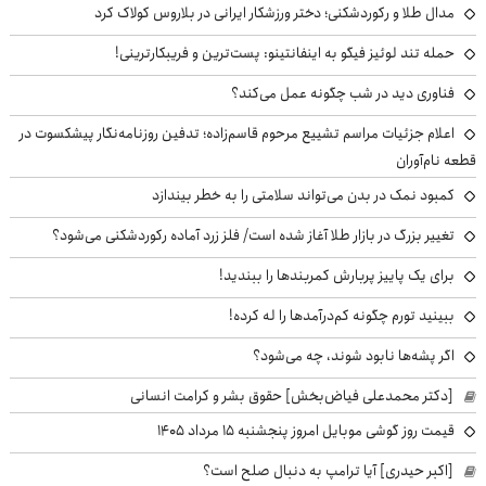
مدال طلا و رکوردشکنی؛ دختر ورزشکار ایرانی در بلاروس کولاک کرد
حمله تند لوئیز فیگو به اینفانتینو: پست‌ترین و فریبکارترینی!
فناوری دید در شب چگونه عمل می‌کند؟
اعلام جزئیات مراسم تشییع مرحوم قاسم‌زاده؛ تدفین روزنامه‌نگار پیشکسوت در
قطعه نام‌آوران
کمبود نمک در بدن می‌تواند سلامتی را به خطر بیندازد
تغییر بزرگ در بازار طلا آغاز شده است/ فلز زرد آماده رکوردشکنی می‌شود؟
برای یک پاییز پربارش کمربندها را ببندید!
ببینید تورم چگونه کم‌درآمدها را له کرده!
اگر پشه‌ها نابود شوند، چه می‌شود؟
[دکتر محمدعلی فیاض‌بخش] حقوق بشر و کرامت انسانی
قیمت روز گوشی موبایل امروز پنجشنبه ۱۵ مرداد ۱۴۰۵
[اکبر حیدری] آیا ترامپ به دنبال صلح است؟