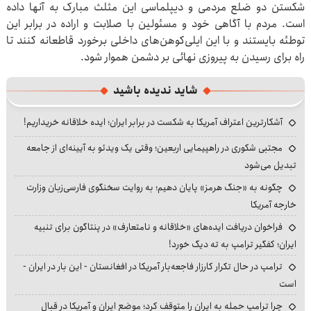
شکستن دو ضلع مردمی و دیپلماسی این مثلث مبارک به آنها داده
است. مردم با آگاهی خود و مسئولین با صلابت و اراده در برابر این
توطئه بایستند و با این ایلی‌کوهن‌های داخلی برخورد قاطعانه کنند تا
راه برای رسیدن به پیروزی نهائی بر دشمن هموار شود.
شاید ندیده باشید
آشکارترین اعتراف آمریکا به شکست در برابر ایران؛ ایده خلاقانه خریداریم!
مجتبی شکوری در راهپیمایی اربعین؛ وقتی یک ویدئو به آیینه‌ای از جامعه
تبدیل می‌شود
چگونه به «جنگ هرمز» پایان دهیم؛ به روایت سخنگوی فارسی‌زبان وزارت
خارجه آمریکا
فراخوان دریافت ایده‌های «خلاقانه و نامتعارف» در پنتاگون برای تنبیه
ایران؛ کفگیر ترامپ به ته دیگ خورد!
ترامپ در حال تکرار کارزار فاجعه‌بار آمریکا در افغانستان - این بار در ایران -
است
چرا ترامپ حمله به ایران را متوقف کرد؛ موضع ایران و آمریکا در قبال