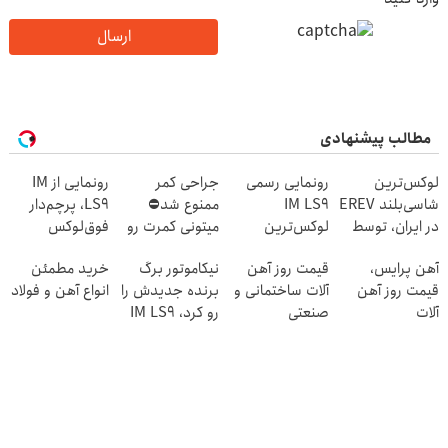
ارسال
مطالب پیشنهادی
لوکس‌ترین
رونمایی رسمی
جراحی کمر
رونمایی از IM
شاسی‌بلند EREV
IM LS9
ممنوع شد⛔
LS9، پرچم‌دار
در ایران، توسط
لوکس‌ترین
میتونی کمرت رو
فوق‌لوکس
نیکا موتور
EREV در ایران
در منزل درمان
EREV وارد بازار
آهن پرایس،
قیمت روز آهن
نیکاموتور برگ
خرید مطمئن
رونمایی شد!
کنی! 👈🏻
ایران شد
قیمت روز آهن
آلات ساختمانی و
برنده جدیدش را
انواع آهن و فولاد
پرسش‌نامه
آلات
صنعتی
رو کرد، IM LS9
رسماً وارد بازار
ایران شد