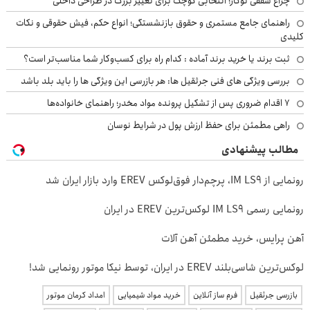
چراغ سقفی توکار؛ انتخابی کوچک برای تغییر بزرگ در طراحی داخلی
راهنمای جامع مستمری و حقوق بازنشستگی؛ انواع حکم، فیش حقوقی و نکات
کلیدی
ثبت برند یا خرید برند آماده : کدام راه برای کسب‌وکار شما مناسب‌تر است؟
بررسی ویژگی های فنی جرثقیل ها: هر بازرسی این ویژگی ها را باید بلد باشد
۷ اقدام ضروری پس از تشکیل پرونده مواد مخدر؛ راهنمای خانواده‌ها
راهی مطمئن برای حفظ ارزش پول در شرایط نوسان
مطالب پیشنهادی
رونمایی از IM LS9، پرچم‌دار فوق‌لوکس EREV وارد بازار ایران شد
رونمایی رسمی IM LS9 لوکس‌ترین EREV در ایران
آهن پرایس، خرید مطمئن آهن آلات
لوکس‌ترین شاسی‌بلند EREV در ایران، توسط نیکا موتور رونمایی شد!
بازرسی جرثقیل
فرم ساز آنلاین
خرید مواد شیمیایی
امداد کرمان موتور