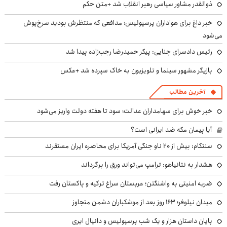
ذوالقدر مشاور سیاسی رهبر انقلاب شد +متن حکم
خبر داغ برای هواداران پرسپولیس؛ مدافعی که منتظرش بودید سرخ‌پوش
می‌شود
رئیس دادسرای جنایی: پیکر حمیدرضا رجب‌زاده پیدا شد
بازیگر مشهور سینما و تلویزیون به خاک سپرده شد +عکس
آخرین مطالب
خبر خوش برای سهامداران عدالت؛ سود تا هفته دولت واریز می‌شود
آیا پیمان مکه ضد ایرانی است؟
سنتکام: بیش از ۲۰ ناو جنگی آمریکا برای محاصره ایران مستقرند
هشدار به نتانیاهو: ترامپ می‌تواند ورق را برگرداند
ضربه امنیتی به واشنگتن؛ عربستان سراغ ترکیه و پاکستان رفت
میدان نیلوفر؛ ۱۶۳ روز بعد از موشکباران دشمن متجاوز
پایان داستان هزار و یک شب پرسپولیس و دانیال ایری