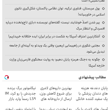
عقب‌نشینی» است
پول عربستان، فناوری ترکیه، توان نظامی پاکستان؛ شکل‌گیری ناتوی
اسلامی در خاورمیانه!
پیر شدن اصلاً خوشایند نیست؛ گفته‌های نویسنده «بازی تاج‌وتخت» درباره
افسردگی و انتظار مرگ
آشکارترین اعتراف آمریکا به شکست در برابر ایران؛ ایده خلاقانه خریداریم!
مجتبی شکوری در راهپیمایی اربعین؛ وقتی یک ویدئو به آیینه‌ای از جامعه
تبدیل می‌شود
چگونه به «جنگ هرمز» پایان دهیم؛ به روایت سخنگوی فارسی‌زبان وزارت
خارجه آمریکا
مطالب پیشنهادی
پایان دغدغه هزینه
بهترین داروهای لاغری
نیکاموتور برگ برنده
های دندان پزشکی با
برای شروع کاهش وزن،
جدیدش را رو کرد، IM
پک سفید کننده خانگی
ارسال از داروخانه های
LS9 رسماً وارد بازار
نزدیکت!
ایران شد
آمپول های لاغری با یک
به لبخندت زیبایی بده!
با اعتماد بنفس لبخند