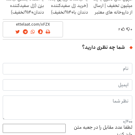
میلیون تخفیف | ارسال
(خرید ژل سفیدکننده
بزن (ژل سفیدکننده
از داروخانه های معتبر
دندان با40%تخفیف)
دندان40%تخفیف)
۲
۰
شما چه نظری دارید؟
0
/
400
لطفا عدد مقابل را در جعبه متن
وارد کنید