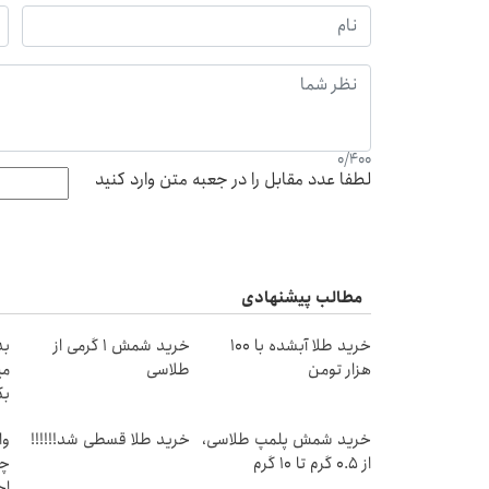
0
/
400
لطفا عدد مقابل را در جعبه متن وارد کنید
مطالب پیشنهادی
خرید طلا آبشده با 100
خرید شمش 1 گرمی از
هزار تومن
طلاسی
می
بگ
خرید شمش پلمپ طلاسی،
خرید طلا قسطی شد!!!!!!
وا
از ۰.۵ گرم تا ۱۰ گرم
چی
اح