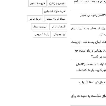
‌های مربوط به سپاه را لغو
بازرسی جرثقیل
فرم ساز آنلاین
خرید مواد شیمیایی
ارزش سهام عدالت ۵۳۲هزار تومانی امروز
امداد کرمان موتور
خرید یوسی
اقتصاد ایرانی
بهترین بروکر
زی نیروهای ویژه ایران برای
ریستی
ارز دیجیتال
بلیط اتوبوس
ت ایران بسته شد +جزییات
یارانه جدید ۶.۰۰۰.۰۰۰ تومانی در راه است/ چه
فت می‌کنند؟
ا قیامت با همسایگانمان
بر شهید بارها نگذاشتند
 بازیکن استقلال را به
برای بازگشت به تعهدات برای