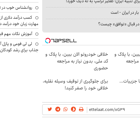
ای تنبیه ایران؛ کفگیر ترامپ به ته دیگ خورد!
روانشناس خوب در ت
بار در ایران - است
کسب درآمد دلاری از 
مهارت زبان خود درآمد د
ا در قبال «توافق» چیست؟
آموزش نکات مهم قبل 
لی لی فومی و پازل آ
جذاب برای رشد کودکان
ین، با پلاک و
خلافی خودروتو الان ببین، با پلاک و
 مراجعه
کد ملی، بدون نیاز به مراجعه
حضوری
فت خلافی۱۴۰۴ با جزییات...
برای جلوگیری از توقیف وسیله نقلیه،
خلافی خود را صفر کنید!