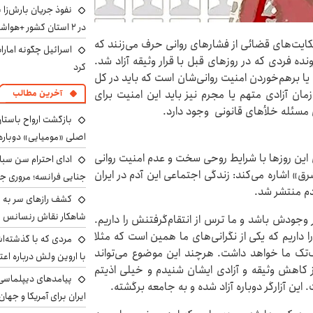
نفوذ جریان بارش‌زا 
در ۲ استان کشور +هواشناسی فردا
ایت‌های قضائی از فشارهای روانی حرف می‌زنند که
اسرائیل چگونه امارا
ه‌ فردی که در روزهای قبل با قرار وثیقه آزاد شد.
کرد
م یا برهم‌خوردن امنیت روانی‌شان است که باید در کل
ان آزادی متهم یا مجرم نیز باید این امنیت برای
آخرین مطالب
ن مسئله خلأهای قانونی وجود دارد.
بازگشت ارواح باستان 
اصلی «مومیایی» دوباره
این روزها با شرایط روحی سخت و عدم امنیت روانی
ادای احترام سن سبا
ق» اشاره می‌کند: زندگی اجتماعی این آدم در ایران
جنایی فرانسه؛ مروری جام
دم منتشر شد.
کشف رازهای سر به مه
شاهکار نقاش رنسانس ب
وجودش باشد و ما ترس از انتقام‌گرفتنش را داریم.
داریم که یکی از نگرانی‌های ما همین است که مثلا
مردی که با گذشته‌ا
ک‌تک ما خواهد داشت. هرچند ‌این موضوع می‌تواند
با اروین ولش درباره اعت
کاهش وثیقه و آزادی ایشان شنیدم و خیلی اذیتم
پیامدهای دیپلماسی 
 این آزارگر دوباره آزاد شده و به جامعه برگشته.
ایران برای آمریکا و جهان