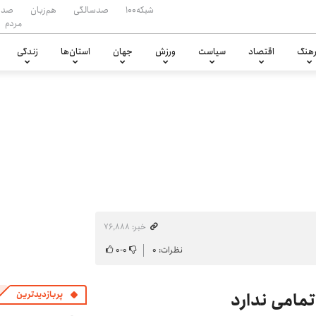
شبکه۱۰۰
صدسالگی
هم‌زبان
صدا
مردم
هنگ
اقتصاد
سیاست
ورزش
جهان
استان‌ها
زندگی
خبر: ۷۶٬۸۸۸
نظرات: ۰
۰
-
۰
مامی ندارد
پربازدیدترین