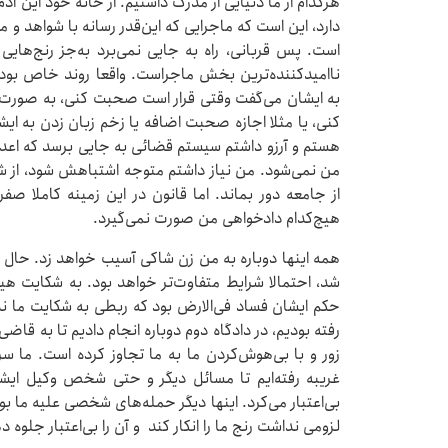
هرکدام از ما دنیایی از مدرک داشتیم. از خانه خود این آ
دارد، این است که ماجرایی که این‌قدر رسانه با شواهد و م
است. پس قربانی، راه به جایی نمی‌برد به‌جز رنج‌های
ناامیدکننده‌ترین بخش ماجراست. واقعا روند خاص بود. 
به ایشان می‌گفت وقتی قرار است صحبت کنی، به‌ صورت ا
کنی، یا مثلا اجازه صحبت اضافه یا زخم زبان زدن به ا
هستم و آرزو داشتم سیستم قضائی به جایی برسد که اعدا
من نمی‌شود. من نیاز داشتم متوجه اشتباهش شود، از
از جامعه دور بماند. اما قانون در این زمینه کاملا صفر
هیچ‌کدام دادخواهی من صورت نمی‌گیرد.
همه اینها دوباره به من زن شاکی ‌آسیب خواهد زد. حال ‌ب
شد، احتمالا شرایط متفاوت‌تر خواهد بود. به شکایت ه
حکم ایشان فساد فی‌الارض بود که ربطی به شکایت ما ند
رفته بودیم، در دادگاه دوم دوباره انجام دادیم تا به قاض
زور و با بی‌هوش‌کردن ما به ما تجاوز کرده است. ما س
غریبه رفته‌ایم تا مسائل دیگر و حتی شخص وکیل ایشان
بی‌اعتبار می‌کرد. اینها دیگر حمله‌های شخصی علیه ما ب
لزومی نداشت رنج ما را انکار کند و آن را بی‌اعتبار جلوه د