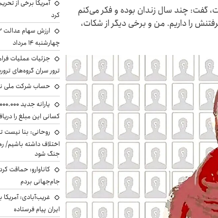
آمریکا برخی از تحریم
 گفت: چند سال زندان بوده و فکر می‌کنم
کرد
تنش را داریم. من و برخی دیگر از شکات،
چهارشنبه ۱۴ مرداد
جزئیات عملیات فرامر
ترور سران گروه‌های ترو
حساب‌ شرکت ملی نف
کسانی این مبلغ را دریا
روحانی: بنا نیست ت
اختلاف داشته باشیم/ ره
جنگ شود
کاناوارو: حماقت کردم
جام‌جهانی بردم
غریب‌آبادی: آمریکا 
ایران پیام فرستاده