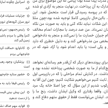
دم مدرک پیدا شده بود؛ پیامی که این موضوع برای من
اسرائیل چگونه امارا
دارک به آن پرداخت، در نهایت منجر به آزادی او شده
کرد
ی که در پروسه رسیدگی قرار است متحمل شود. این
جزئیات عملیات فرامر
‌بااین‌حال بازپرس کاملا توجیه شده بود؛چون مثلا
ترور سران گروه‌های ترو
ین شکات نباید نگاه کنی و باید به صورت من نگاه
یشان نمی‌داد. من صد درصد با مجازات اعدام مخالف
رئیس‌جمهور: نمی‌تو
م جبران خسارت ما را نمی‌کند و منجر به دادخواهی
کنم/ وقتی با مردم باشیم
زمین‌گیر کند
 شخص من عذرخواهی کند و به دلیل خطری که دارد
 و یکی است؛ یا باید اعدام شود یا آزاد شود که در
کاناوارو: حماقت کردم
جام‌جهانی بردم
پزشکیان: وجود رهبر
رای پرونده‌های دیگر که آن‌قدر هم رسانه‌ای نخواهد
است
یچ‌کدام از ما به صورت شخصی پرداخته نشده بود و
اشت. در کنارش تمام مراحلی را که در بازپرسی اول
حضور ستاره جام‌جها
ی ثابت کنیم می‌خواهیم شکایت کنیم؛ چون این آقا به
رئیس فیفا باید به 
رکوب شدیم از این سؤال که چرا اصلا خانه یک مرد
. واقعا رفتاری که وکیل ایشان داشت، رنج ما را
ود. ایشان می‌توانست فقط از حقوق متهم دفاع کند و
را از دست ندهید
هد.
فواید مهم صاف نشس