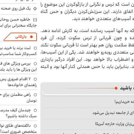
 است که ترس و نگرانی از بازگوکردن این موضوع را
یک فیل روی صحنه ت
ن اتفاق دارند. این سرزنش‌کردن دیگران و حس گناه
ده آسیب‌های متعددی خواهند دید.
خاطره حسن روحانی 
جایگاه سخنرانی برای اما
که به آنها آسیب رسانده است، به کارش ادامه دهد.
بازرگانی
ده و چون قربانی از ترس سکوت کرده، آن فرد
حفظ سلامت روان هم بهتر است تا قربانی سکوت نکند
ثبت برند یا خرید برن
نی متعددی روبه‌رو خواهند شد. یکی از این آسیب‌ها،
کسب‌وکار شما مناسب‌ت
اضطراب بالا خواهد بود. این افراد درگیر بازداری
بررسی ویژگی های فن
بنابراین باید با حس همدلی کنار آنها بود و البته
این ویژگی ها را باید بلد
۷ اقدام ضروری پس 
راهنمای خانواده‌ها
 باشید
راهی مطمئن برای ح
نوسان
نه خریداریم!
چیدمان کیف مدرسه؛
ای از جامعه تبدیل می‌شود
سبک داشته باشیم؟
بان وزارت خارجه آمریکا
ناگفته‌های طلاق توا
متخصص ضروری است؟