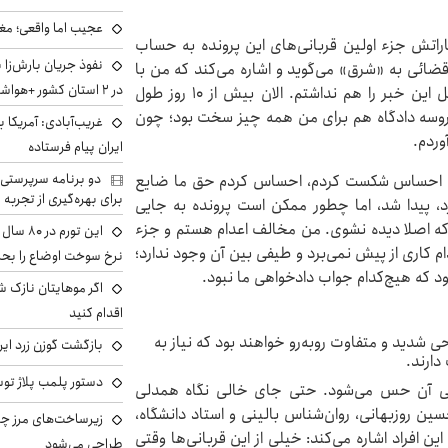
عجیب اما واقعی؛ مغ
راتش جزء اولین قربانی‌های این پرونده به حساب
نفوذ جریان بارش‌زا 
قضائی به «شرق» می‌گوید و اشاره می‌کند که من با
در ۲ استان کشور +هواشناسی فردا
دیدن عکس این شخص هم حالم خراب می‌شد و تحمل این خبر را هم نداشتم. الان بیش از ۱۰ روز طول
پروسه دادگاه هم برای من همه چیز سخت بود؛ چون
غریب‌آبادی: آمریکا 
وردم.
ایران پیام فرستاده
دو برنامه سرپرستی 
 بود. احساس شکست کردم، احساس کردم حق ما ضایع
برای بهره‌گیری از تجربه
د، پیدا شد، اما چطور ممکن است پرونده به جایی
 که اصلا دیده نشوی. من مخالف اعدام هستم و جزء
این تور
ام کاری از پیش نمی‌برد و طیفی بین آن وجود ندارد؛
نرخ سوخت اوضاع را بحرا
شود که هیچ‌کدام جواب دادخواهی ما نبود.
اگر موهایتان نازک ش
اقدام کنید
ی شدید و متفاوت روبه‌رو خواهند بود که نیاز به
بازگشت گوزن زرد ایر
دارند.
دستور پلمب پلاژ توس
الی آن حس می‌شود. حتی جای خالی نگاه همدلی
ن روزبهانی، روان‌شناس بالینی و استاد دانشگاه،
زیرساخت‌های مرز چی
ن افراد اشاره می‌کند: خیلی از این قربانی‌ها وقتی
طراحی می‌شود