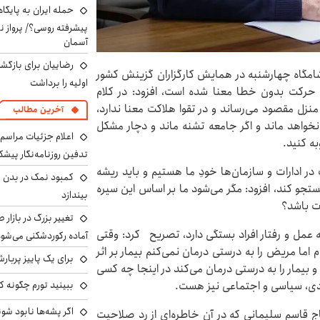
حمله ایران به پایگاه
پیشرفته روسی؟/ پرواز ن
آسمان
رضاییان برای بازگش
گاه چهارشنبه در همایش کارگزاران گزینش کشور
اولیه را برداشت
ا، حرکت بدون خطا معنا شده است، افزود: در کلام
نزل مقصود می‌رساند و در تقوا هلاکت معنا ندارد،
آخرین مطالب
واهد ماند و اگر جامعه تشنه ماند و دچار مشکل
اعلام جزئیات مراسم 
ه کنید.
تدفین روزنامه‌نگار پیشک
ر ادارات و سازمان‌ها خودِ ما هستیم و باید ریشه
کمبود نمک در بدن می
جو کند، افزود: مگر می‌شود ما بر اساس این سیره
بیندازد
ت باشد؟
تغییر بزرگ در بازار 
به عمل و رفتار افراد بستگی دارد، تصریح کرد: وقتی
آماده رکوردشکنی می‌شو
ما مریض را به درستی درمان نمی‌کنم بیمار بر اثر
برای یک پاییز پربار
بیمار را به درستی درمان می‌کند در اینجا چه کسی
ببینید تورم چگونه کم
دی، سیاسی و اجتماعی نیز هست.
اگر پشه‌ها نابود شو
اج قاسم سلیمانی که در آن خاطره‌ای از رد صلاحیت