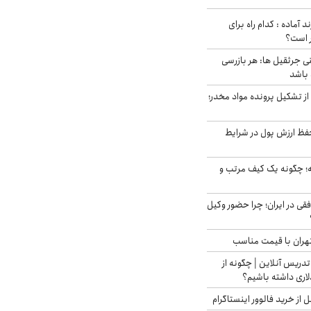
د آماده : کدام راه برای
ر است؟
ی جرثقیل ها: هر بازرسی
 باشد
از تشکیل پرونده مواد مخدر؛
فظ ارزش پول در شرایط
 چگونه یک کیف مرتب و
فقی در ایران؛ چرا حضور وکیل
هران با قیمت مناسب
تدریس آنلاین | چگونه از
لاری داشته باشیم؟
از خرید فالوور اینستاگرام