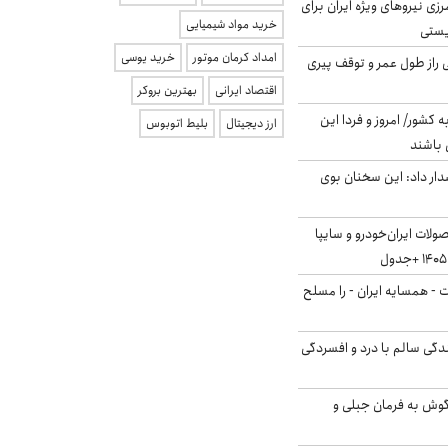
زی نیروهای ویژه ایران برای
خرید مواد شیمیایی
ریستی
امداد کرمان موتور
خرید یوسی
بلژیکی راز طول عمر و توقف پیری
اقتصاد ایرانی
بهترین بروکر
ه کشور/ امروز و فردا این
ارز دیجیتال
بلیط اتوبوس
 باشند
ار داد: این سخنان بوی
لات ایران‌خودرو و سایپا
ت - همسایه ایران - را مسلح
دگی سالم با درد و افسردگی
گوش به فرمان جبلی و