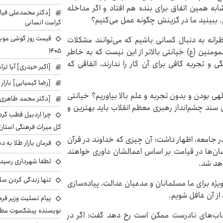
ابه همین اتفاق برای بنده هم افتاد و اگر مداخله
[دکتر محمدعلی فی
 ببینید ما در گزینش چگونه عمل می‌کنیم؟
کرامت انسانی
نظرانه به دنبال کسانی باشیم که می‌توانند مشکلات
۱۴۰۵
مومنین (ع) خیانتی بالاتر از این نیست که به خاطر
 و تجربه کافی برای آن کار را ندارند، اتفاقی که
[اکبر حیدری] آیا ت
[رضا کیمیایی] بازار
هی بودن و بدون تجربه و علم بالا بیاوریم؟ خیانتی
[دکتر محمد طاهری]
ساس سند چشم‌انداز رهبری معظم انقلاب باید بهترین و
چرا اردبیل قطب گر
کل میراث فرهنگی استان
ر جامعه، اظهار داشت: آن چیزی که خداوند در قرآن
فرمان بازار طلا به 
نسان‌ها در قیامت بر اساس اعمالشان داوری خواهند
لطفا شهرداری رسید
اهد شد.
تنها زندگی کردن سل
یژه برای ما مسلمانان و مدعیان عدالت، پیاده‌سازی
از آن غافل شویم.
پیام تسلیت وزیر ف
نویسنده پیشکسوت مطب
تخاب‌های نادرست ممکن است رخ دهد گفت: اگر در