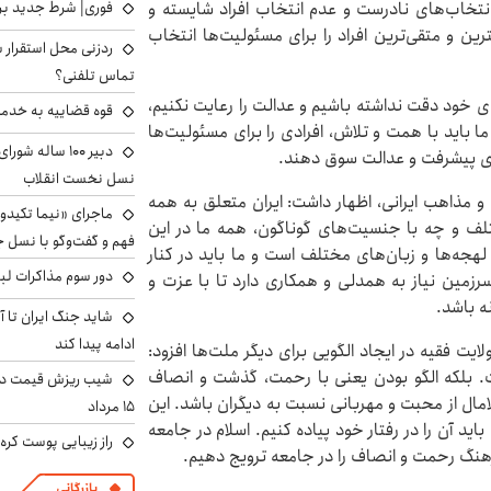
فوری| شرط جدید برا
نتخاب‌های نادرست و عدم انتخاب افراد شایسته و
ین و متقی‌ترین افراد را برای مسئولیت‌ها انتخاب
ردزنی محل استقرار ش
تماس تلفنی؟
ی خود دقت نداشته باشیم و عدالت را رعایت نکنیم،
قوه قضاییه به خدمت
ا باید با همت و تلاش، افرادی را برای مسئولیت‌ها
دبیر ۱۰۰ ساله ش
سوی پیشرفت و عدالت سوق دهند.
نسل نخست انقلاب
و مذاهب ایرانی، اظهار داشت: ایران متعلق به همه
ماجرای «نیما تکیدو»
تلف و چه با جنسیت‌های گوناگون، همه ما در این
فهم و گفت‌وگو با نسل ج
لهجه‌ها و زبان‌های مختلف است و ما باید در کنار
دور سوم مذاکرات لبن
زمین نیاز به همدلی و همکاری دارد تا با عزت و
ه باشد.
شاید جنگ ایران تا 
ادامه پیدا کند
یت فقیه در ایجاد الگویی برای دیگر ملت‌ها افزود:
ت. بلکه الگو بودن یعنی با رحمت، گذشت و انصاف
شیب ریزش قیمت دلار
مال از محبت و مهربانی نسبت به دیگران باشد. این
۱۵ مرداد
د آن را در رفتار خود پیاده کنیم. اسلام در جامعه
راز زیبایی پوست کره‌
فرهنگ رحمت و انصاف را در جامعه ترویج دهیم.
بازرگانی