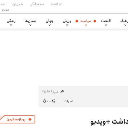
شبکه۱۰۰
صدسالگی
هم‌زبان
صدا
مردم
هنگ
اقتصاد
سیاست
ورزش
جهان
استان‌ها
زندگی
خبر: ۷۶٬۹۳۹
نظرات: ۱
۰
-
۰
رداشت +ویدیو
پربازدیدترین