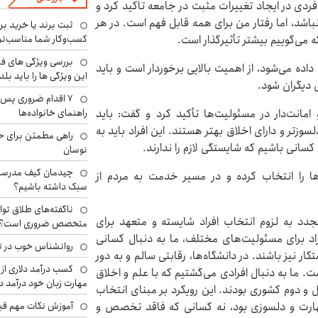
ردی در ایجاد تغییرات مثبت در جامعه تاکید کرد و
اشد، اما رفتار من برای همه قابل فهم است. در هر
ثبت برند یا خرید برن
کسب‌وکار شما مناسب‌ت
 می‌گوییم بیشتر تأثیرگذار است.
بررسی ویژگی های فن
ده می‌شود، از اهمیت بالایی برخوردار است و باید
این ویژگی ها را باید بلد
ی دیگران شود.
۷ اقدام ضروری پس 
راهنمای خانواده‌ها
مانت‌دار در مسئولیت‌ها تأکید کرد و گفت: باید
لسوزتر و دارای اخلاق بهتر هستند. این افراد باید به
راهی مطمئن برای ح
کسانی باشیم که شایستگی لازم را ندارند.
نوسان
چیدمان کیف مدرسه؛
ا را انتخاب کرده و در مسیر خدمت به مردم از
سبک داشته باشیم؟
ناگفته‌های طلاق توا
د به لزوم انتخاب افراد شایسته و متعهد برای
متخصص ضروری است؟
راد برای مسئولیت‌های مختلف، ما به دنبال کسانی
روانشناس خوب در ت
ر نیز باشند. در دانشگاه‌ها، رقابتی سالم و به دور
کسب درآمد دلاری از 
 ما به دنبال افرادی می‌گشتیم که با علم و اخلاق
مهارت زبان خود درآمد د
 و دوم کشوری بودند. این رویکرد بر مبنای انتخاب
آموزش نکات مهم قبل 
مهارت و دلسوزی بود، نه کسانی که فاقد تخصص و