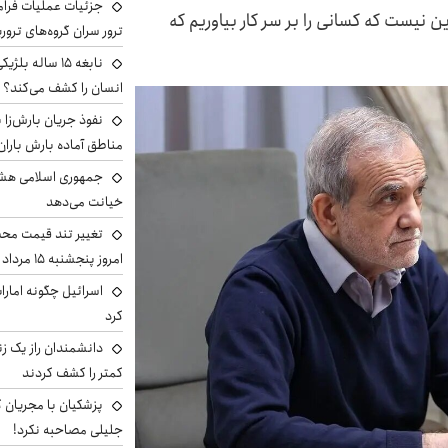
جزئیات عملیات فرامر
ین نیست که کسانی را بر سر کار بیاوریم که
ترور سران گروه‌های ترو
نابغه ۱۵ ساله 
انسان را کشف می‌کند؟
نفوذ جریان بارش‌زا ب
مناطق آماده بارش باران
جمهوری اسلامی هشد
خیانت می‌دهد
تغییر تند قیمت محصو
امروز پنجشنبه ۱۵ مرداد ۱۴۰۵ +جدول
اسرائیل چگونه امارا
کرد
دانشمندان راز یک زن
کمتر را کشف کردند
پزشکیان با مجریان 
جلیلی مصاحبه نکرد!