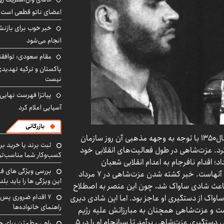
اعضای ناتو قطعی است
خبر خوب برای بازنش
انجام می‌شود
مقام سعودی: توافقن
پاکستان و ترکیه تهدید
نیست
پیاتزا فهرست نهایی 
آسیایی اعلام کرد
بازرگانی
سپس او به همکاری با گروه «حزب الله» روی آورد و در سال۱۳۵۰ با توجه به وجهه مذهبی آن روز سازمان
ثبت برند یا خرید برن
کرد. عزت‌شاهی در طول فعالیت‌های انقلابی خود
کسب‌وکار شما مناسب‌ت
 اقدام نافرجام به اعدام انقلابی شعبان
بررسی ویژگی های فن
جعفری(شعبان بی‌مخ) در میدان حسن‌آباد تهران از جمله آنهاست. خبر کشته شدن عزت‌شاهی در ۷ مرداد
این ویژگی ها را باید بلد
ران، باعث شادی ساواک شد، چون این عنصر به اصطلاح
۷ اقدام ضروری پس 
ساواک از دستگیری او عاجز بود. اما این شادی دیری
راهنمای خانواده‌ها
ست و عزت‌شاهی همچنان به مبارزاتش علیه رژیم
ادامه می دهد. برای همین، با قدرت و قوای بیشتری در پی دستگیری عزت‌شاهی برآمد تا سرانجام او را در ۵
راهی مطمئن برای ح