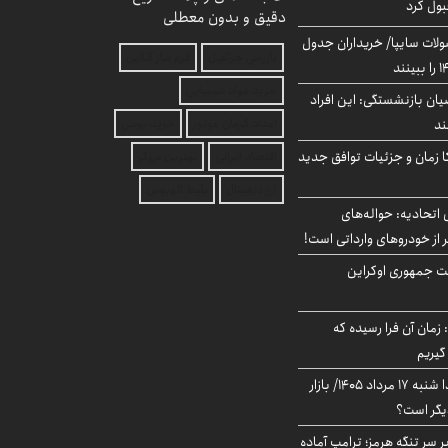
بول کرد
دقیق و بدون معطلی
لات سایپا/ خریداران جدول
بازرسی جرثقیل
فرم ساز آنلاین
خرید مواد شیمیایی
یان بازنشستگی: این افراد
امداد کرمان موتور
خرید یوسی
کا زمان و جزئیات توافق جدید
اقتصاد ایرانی
بهترین بروکر
ارز دیجیتال
بلیط اتوبوس
تحادیه: حواله‌های
 از خودروهای وارداتی است!
ست جمهوری اوکراین
 زمان آن فرا رسیده که
گیریم
پیش‌بینی بورس فردا شنبه ۱۷ مرداد ۱۴۰۵/ بازار
یگر است؟
ر سر تنگه هرمز؛ ترامپ آماده