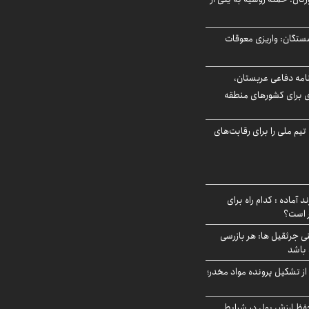
ستگان: واریزی معوقات
امه دفاعی عربستان،
ی برای کشورهای منطقه
تیم ملی را برای رقابت‌های
د آماده : کدام راه برای
ر است؟
ی جرثقیل ها: هر بازرسی
 باشد
از تشکیل پرونده مواد مخدر؛
فظ ارزش پول در شرایط