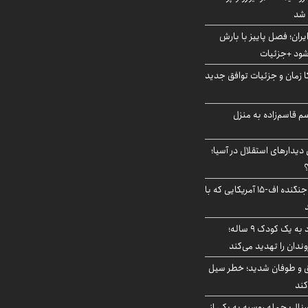
ایران؛ فصل پاییز با بارش
‌شود +جزئیات
کا زمان و جزئیات توافق جدید
سم قاسم‌زاده به منزل
 دیدارهای استقلال در آسیا؛
؟
کابین خلبان و لاشه جنگنده اف-۱۵ آمریکایی که با
حمله سگ‌های ولگرد به یک کودک ۹ ساله؛
دان را تهدید می‌کند
ق و طوفان شدید؛ خطر سیل
کند
رنال: حمله روسیه به یکی از