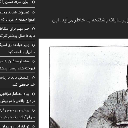
ایران شرط عمان را ق
تغییرات شدید محصو
بر ساواک وشکنجه به خاطر می‌آید. این
امروز جمعه ۱۶ مرداد ۱۴۰۵ را ببینند
خبر مهم برای متقاض
باید ۵ سال بیشتر کار کنند
وزیر خزانه‌داری آمری
با ایران را اعلام کرد
هشدار سنگین رئیس ا
فروخته‌شده بسیار بیشتر
زلنسکی باید با ریا
خداحافظی کند
پیام معنادار عراقچی:
برادری واقعی را در پیش 
سهام آماده یک جهش د
توافق ایران و عمان ب