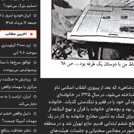
تسلیم بزرگ می‌شود؟
ایران‌خودرو امروز با
جمعه ۱۶ مرداد ۱۴۰۵
آخرین مطالب
سوخت ۹.۶ تُنی
توافق سرخ‌ها با ستا
پرسپولیس می‌پیوندد
رزمایش ۱۰ جن
مرکزی با مهمات واقعی
شاهی» که بعد از پیروزی انقلاب اسلامی نام
خانوادگی خود را تغییر داده و با نام «عزت‌الله مطهری» شناخته می‌شود، در سال ۱۳۲۵ در خانواده‌ای
ی خود را در فقیر و تنگدستی گذراند. خانواده
دچار می‌کند
 و بچه‌های خانواده با قرآن و نهج البلاغه از
دلیل واقعی خشم ترا
ی کمک به تأمین مخارج خانواده به کار در یک
مهمات آمریکا چیست؟
 ششم ابتدایی قدیم، عازم تهران شد و در منطقه
، حضور در مجالس سخنرانی و جلسات هیئت‌های
دفتر حفاظت منافع ای