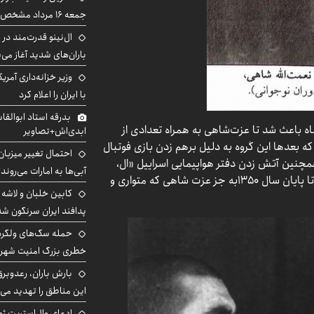
جمعه ۱۶ مرداد مشخص شد
ال‌نینو قدرت‌مند در 
باران‌های شدید آغاز می
وزیر خزانه‌داری آمری
با ایران را اعلام کرد
بدرقه استاد ابوالقا
ی ۱۵ خرداد ۱۳۴۲ توسط رژیم شاه باعث شد تا عزت‌شاهی به همراه تعدادی از
ابدی‌اش+تصاویر
که بعدها این گروه به دلیل برهم زدن بازی فوتبال
احتمال تغییر میزبان
رژیم صهیونیستی در ورزشگاه امجدیه در ۱۳۴۵ و همچنین آتش زدن دفتر هواپیمایی اسراییل «ال،
آبی‌ها به امارات می‌روند
عال» به گروه «ال عال» مصطلح شد و تمامی اعضای آن تا پایان سال ۱۳۵۰به جز عزت شاهی که متواری و
پدافند ایران سرنگون شد
خطری بزرگ امنیت شهرون
بارش باران، رعدوبر
این مناطق را تهدید می‌
ادعای وال‌استریت ژو