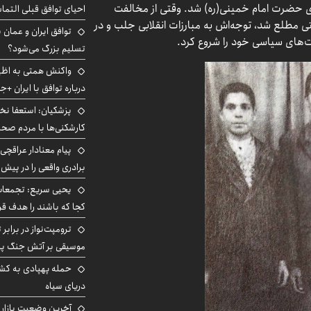
ری حضرت امام خمینی(ره) شد. وقتی از مخالفت
احیای توافق قبلی التما
تی مطلع شد، توجه‌اش به مبارزات انقلابی جلب و در
توافق ایران و عمان ب
ت‌های سیاسی خود را شروع کرد.
تسلیم بزرگ می‌شود؟
واکنش همتی به اظهار
درباره توافق با ایران +ج
پزشکیان: استعفا نخوا
کارشکنی‌ها با مردم صح
پیام معنادار عراقچی:
برادری واقعی را در پیش 
یحیی سریع: تجمعات 
کجا که باشند را هدف قر
ترومپت‌نواز در برابر 
موسیقی بر آتش جنگ پیر
حمله پهپادی به کشت
دریای سیاه
آخرین وضعیت بازار ار