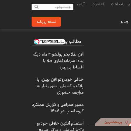
ی
یادداشت
انتشارات
آرشیو
ویدیو
نسخه روزنامه
مطالب پیشنهادی
الان طلا بخر پولشو 4 ماه دیگه
بده! سرمایه‌گذاری طلا با
اقساط بی‌بهره
خلافی خودروتو الان ببین، با
پلاک و کد ملی، بدون نیاز به
مراجعه حضوری
مسیر همراهی و گزارش عملکرد
گروه اسنپ در ۱۴۰۴
پربحث‌ترین
استعلام آنلاین خلافی خودرو
👈با کد ملی و پلاک، سریع،