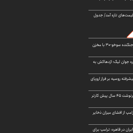
 قیمت‌های تازه آمد/ جدول
بُرد ۳۰۰۰ کیلومتری جنگنده سوخو-۳۰ با مخزن
ره جوان لیگ؛ اژدهاکش به
گنده پیشرفته روسیه بر فراز اروپای
ایران، ترامپ را به سرنوشت ۴۵ سال پیش کارتر
مپ از افشای میزان ذخایر
ران در قاهره: ترامپ برای