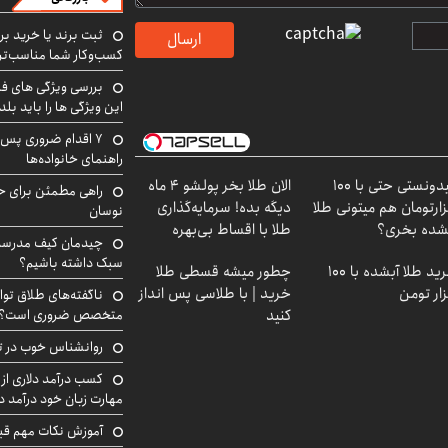
ثبت برند یا خرید برن
ارسال
کسب‌وکار شما مناسب‌ت
بررسی ویژگی های فن
این ویژگی ها را باید بلد
۷ اقدام ضروری پس 
راهنمای خانواده‌ها
میدونستی حتی با ۱۰۰
الان طلا بخر پولشو 4 ماه
راهی مطمئن برای ح
ارتومان هم میتونی طلا
دیگه بده! سرمایه‌گذاری
نوسان
شده بخری؟
طلا با اقساط بی‌بهره
چیدمان کیف مدرسه؛
سبک داشته باشیم؟
خرید طلا آبشده با 100
چطور میشه قسطی طلا
ار تومن
خرید | با طلاسی پس انداز
ناگفته‌های طلاق توا
متخصص ضروری است؟
کنید
روانشناس خوب در ت
کسب درآمد دلاری از 
مهارت زبان خود درآمد د
آموزش نکات مهم قبل 