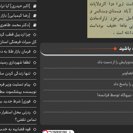
[اکبر حیدری] آیا ت
[رضا کیمیایی] بازار
[دکتر محمد طاهری]
چرا اردبیل قطب گر
کل میراث فرهنگی استان
 باشید
فرمان بازار طلا به 
‌وپایش را از دست داد
لطفا شهرداری رسید
تصاویر
تنها زندگی کردن سل
را پاسخ داد
پیام تسلیت وزیر ف
نویسنده پیشکسوت مطب
ت نیروگاه توسط فرانسه!
فوری| شرط جدید برا
ردزنی محل استقرار ش
تماس تلفنی؟
قوه قضاییه به خدمت