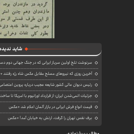
شاید ندیده
سرنوشت تلخ اولین سرباز ایرانی که در جنگ جهانی دوم دست
آخرین روزی که نیروهای مسلح مقابل عکس شاه رژه رفتند +
رئیس دیوان عالی کشور شایعه عجیب درباره پروین اعتصامی 
جزئیات اتمی‌شدن ایران؛ از قرارداد اورانیوم با امریکا تا ساخ
قیمت انواع فرش ایرانی در بازار آلمان اعلام شد +عکس
برف نفس تهران را گرفت، ارتش به خیابان آمد! +عکس
مطالب پیشنهادی