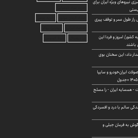
زی نیروهای ویژه ایران برای
خرید مواد شیمیایی
ریستی
امداد کرمان موتور
خرید یوسی
بلژیکی راز طول عمر و توقف پیری
اقتصاد ایرانی
بهترین بروکر
ه کشور/ امروز و فردا این
ارز دیجیتال
بلیط اتوبوس
 باشند
ار داد: این سخنان بوی
لات ایران‌خودرو و سایپا
ت - همسایه ایران - را مسلح
دگی سالم با درد و افسردگی
گوش به فرمان جبلی و