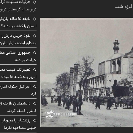
جزئیات عملیات فرامر
ترور سران گروه‌های ترو
نابغه ۱۵ ساله 
انسان را کشف می‌کند؟
نفوذ جریان بارش‌زا ب
مناطق آماده بارش باران
جمهوری اسلامی هشد
خیانت می‌دهد
تغییر تند قیمت محصو
امروز پنجشنبه ۱۵ مرداد ۱۴۰۵ +جدول
اسرائیل چگونه امارا
کرد
دانشمندان راز یک زن
کمتر را کشف کردند
پزشکیان با مجریان 
جلیلی مصاحبه نکرد!