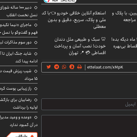
دبیر ۱۰۰ ساله ش
ین، با پلاک و
استعلام آنلاین خلافی خودرو 👈با کد
نسل نخست انقلاب
 مراجعه
ملی و پلاک، سریع، دقیق و بدون
ماجرای «نیما تکیدو»
معطلی
فهم و گفت‌وگو با نسل ج
الان طلا بخر پولشو 4 ماه دیگه بده!
🦷 سبک و طبیعی مثل دندان
دور سوم مذاکرات لبن
اقساط بی‌بهره
خودت! نصب آسان و پرداخت
اقساطی 💳 📍 تهران
شاید جنگ ایران تا 
ادامه پیدا کند
شیب ریزش قیمت دلار
۱۵ مرداد
راز زیبایی پوست کره‌
رضاییان برای بازگش
اولیه را برداشت
«وعده و وعید مدیرا
در آن کمبود ندارد
بازرگانی