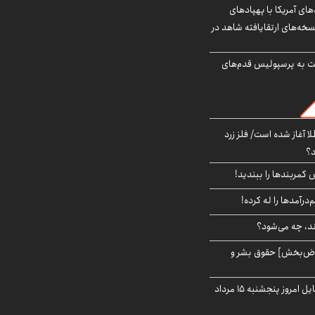
‌های آمریکا با پهپادهای
سخه‌های ارتقایافته شاهد در
ت به پرسپولیس قدم‌های
طلا آغاز شده است/ فلز زرد
د؟
ش کمربندها را ببندید!
‌درآمدها را له کرده!
ند، چه می‌شود؟
اض‌بخش] حقوق بشر و
قیمت روز گوشی موبایل امروز پنجشنبه ۱۵ مرداد