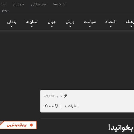
شبکه۱۰۰
صدسالگی
هم‌زبان
صدا
مردم
هنگ
اقتصاد
سیاست
ورزش
جهان
استان‌ها
زندگی
خبر: ۸۹٬۷۵۴
نظرات: ۰
۰
-
۰
پربازدیدترین