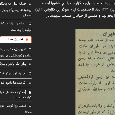
، در فروردین ۱۳۱۴ در حالی که تهرانی‌ها خود را برای برگزاری مراسم عاشورا آماده
حمله ایران به پایگاه
می‌کردند، تهران چند بار لرزید. روزنامه اطلاعات ۲۶ فروردین ۱۳۱۴ بعد از تعطیلات ایام سوگواری گزارشی از این
پیشرفته روسی؟/ پرواز ن
آسمان
ا بخوانید و عکسی از خیابان مسجد سپهسالار
رضاییان برای بازگش
اولیه را برداشت
آخرین مطالب
تغییر بزرگ در بازار 
آماده رکوردشکنی می‌شو
برای یک پاییز پربار
ببینید تورم چگونه کم
اگر پشه‌ها نابود شو
[دکتر محمدعلی فی
کرامت انسانی
۱۴۰۵