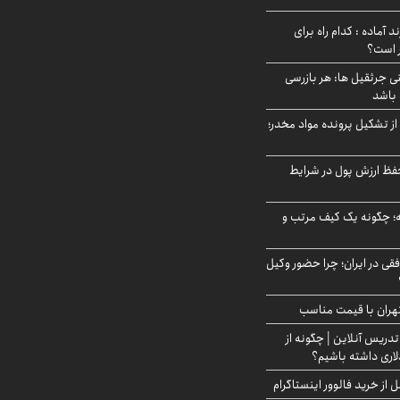
د آماده : کدام راه برای
ر است؟
ی جرثقیل ها: هر بازرسی
 باشد
از تشکیل پرونده مواد مخدر؛
فظ ارزش پول در شرایط
 چگونه یک کیف مرتب و
فقی در ایران؛ چرا حضور وکیل
هران با قیمت مناسب
تدریس آنلاین | چگونه از
لاری داشته باشیم؟
از خرید فالوور اینستاگرام