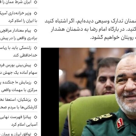
ایران شرط عمان را ق
وزیر خزانه‌داری آمری
منان تدارک وسیعی دیده‌ایم، اگر اشتباه کنید
با ایران را اعلام کرد
ه‌های صادق ۱و ۲ را فراموش کنید. در بارگاه امام رضا به دشمنان هشدار
پیام معنادار عراقچی:
 رویتان خواهیم گشود.
برادری واقعی را در پیش 
زلنسکی باید با ریا
خداحافظی کند
سهام آماده یک جهش د
رزمایش ۱۰ جن
مرکزی با مهمات واقعی
پزشکیان: استعفا نخوا
کارشکنی‌ها با مردم صح
پیاتزا فهرست نهایی 
آسیایی اعلام کرد
توافق ایران و عمان ب