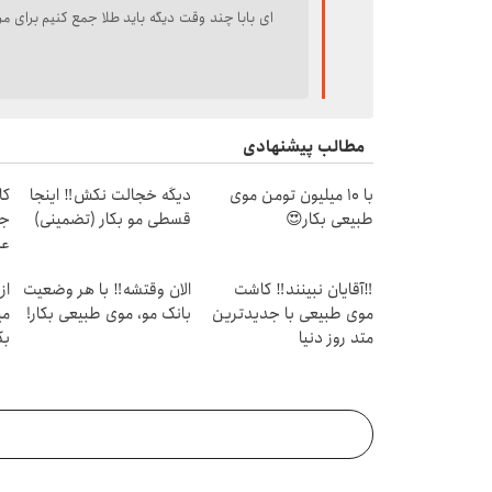
ای بابا چند وقت دیگه باید طلا جمع کنیم برای مر
مطالب پیشنهادی
با 10 میلیون تومن موی
دیگه خجالت نکش‼️ اینجا
کا
طبیعی بکار😍
قسطی مو بکار (تضمینی)
جد
عا
‼️آقایان نبینند‼️ کاشت
الان وقتشه‼️ با هر وضعیت
از
موی طبیعی با جدیدترین
بانک مو، موی طبیعی بکار!
می
متد روز دنیا
بک