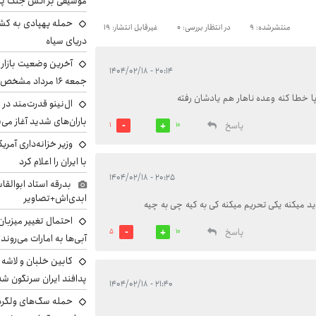
موسیقی بر آتش جنگ پیر
حمله پهپادی به کشت
منتشرشده: 9
در انتظار بررسی: 0
غیرقابل انتشار: 19
دریای سیاه
آخرین وضعیت بازار ار
۲۰:۱۴ - ۱۴۰۴/۰۲/۱۸
جمعه ۱۶ مرداد مشخص شد
ا خطا کنه وعده ناهار هم یادشان رفته
ال‌نینو قدرت‌مند در 
باران‌های شدید آغاز می
پاسخ
1
10
وزیر خزانه‌داری آمری
با ایران را اعلام کرد
۲۰:۲۵ - ۱۴۰۴/۰۲/۱۸
بدرقه استاد ابوالقا
ابدی‌اش+تصاویر
ید میکنه یکی تحریم میکنه کی به کیه چی به چیه
احتمال تغییر میزبان
پاسخ
5
10
آبی‌ها به امارات می‌روند
پدافند ایران سرنگون شد
۲۱:۴۰ - ۱۴۰۴/۰۲/۱۸