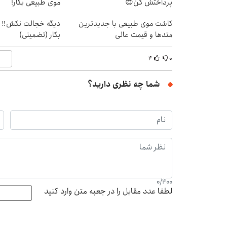
پرداختش کن😍
موی طبیعی بکار!
کاشت موی طبیعی با جدیدترین
دیگه خجالت نکش‼️ ا
متدها و قیمت عالی
بکار (تضمینی)
۴
۰
شما چه نظری دارید؟
0
/
400
لطفا عدد مقابل را در جعبه متن وارد کنید