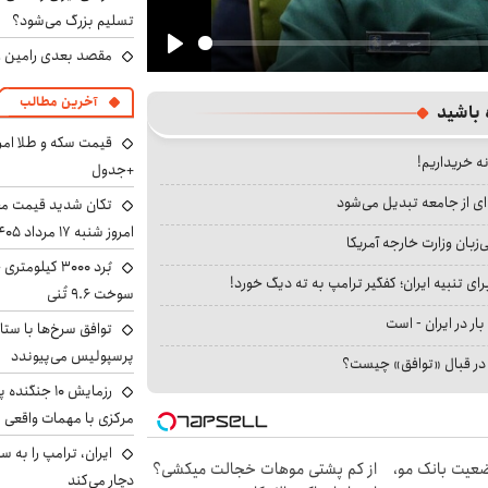
تسلیم بزرگ می‌شود؟
مقصد بعدی رامین رض
Play
آخرین مطالب
 باشید
نه خریداریم!
+جدول
ای از جامعه تبدیل می‌شود
تکان شدید قیمت محص
امروز شنبه ۱۷ مرداد ۱۴۰۵
بان وزارت خارجه آمریکا
ای تنبیه ایران؛ کفگیر ترامپ به ته دیگ خورد!
سوخت ۹.۶ تُنی
بار در ایران - است
توافق سرخ‌ها با ستا
پرسپولیس می‌پیوندد
ا در قبال «توافق» چیست؟
رزمایش ۱۰ جن
مرکزی با مهمات واقعی
ضعیت بانک مو،
از کم پشتی موهات خجالت میکشی؟
دچار می‌کند