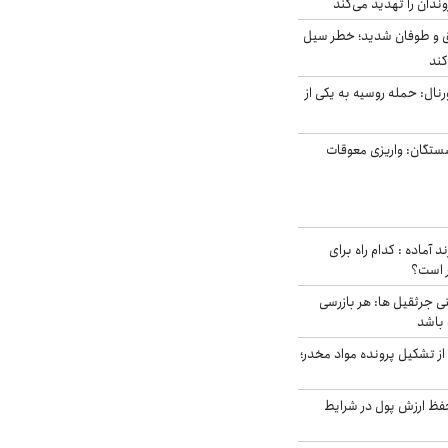
دان را تهدید می‌کند
ق و طوفان شدید؛ خطر سیل
کند
رنال: حمله روسیه به یکی از
ستگان: واریزی معوقات
د آماده : کدام راه برای
ر است؟
ی جرثقیل ها: هر بازرسی
 باشد
از تشکیل پرونده مواد مخدر؛
فظ ارزش پول در شرایط