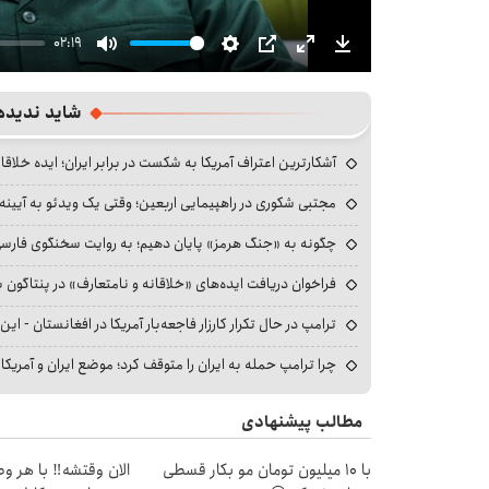
02:19
Mute
Settings
PIP
Enter
Download
fullscreen
شاید ندیده
آشکارترین اعتراف آمریکا به شکست در برابر ایران؛ ایده خلاقا
مجتبی شکوری در راهپیمایی اربعین؛ وقتی یک ویدئو به آیینه‌
چگونه به «جنگ هرمز» پایان دهیم؛ به روایت سخنگوی فارسی‌ز
فراخوان دریافت ایده‌های «خلاقانه و نامتعارف» در پنتاگون بر
ترامپ در حال تکرار کارزار فاجعه‌بار آمریکا در افغانستان - این 
چرا ترامپ حمله به ایران را متوقف کرد؛ موضع ایران و آمریک
مطالب پیشنهادی
با 10 میلیون تومان مو بکار قسطی
الان وقتشه‼️ با هر و