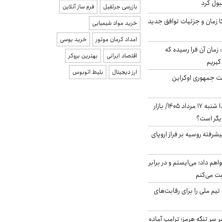
بول کرد
بازرسی جرثقیل
فرم ساز آنلاین
کا زمان و جزئیات توافق جدید
خرید مواد شیمیایی
امداد کرمان موتور
خرید یوسی
 زمان آن فرا رسیده که
اقتصاد ایرانی
بهترین بروکر
گیریم
ارز دیجیتال
بلیط اتوبوس
ست جمهوری اوکراین
پیش‌بینی بورس فردا شنبه ۱۷ مرداد ۱۴۰۵/ بازار
یگر است؟
گنده پیشرفته روسیه بر فراز اروپای
هم داد؛ می‌ایستم و در برابر
بت می‌کنم
تیم ملی را برای رقابت‌های
ر سر تنگه هرمز؛ ترامپ آماده