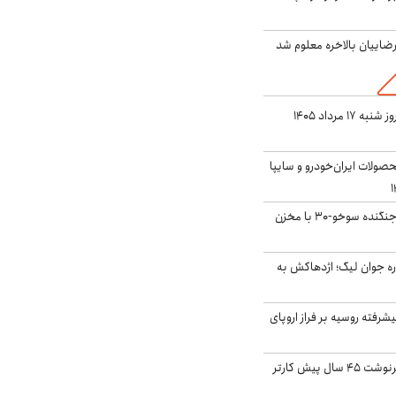
اییان بالاخره معلوم شد
قیمت سکه و طلا امروز شنبه ۱۷ مرداد ۱۴۰۵
ولات ایران‌خودرو و سایپا
بُرد ۳۰۰۰ کیلومتری جنگنده سوخو-۳۰ با مخزن
ره جوان لیگ؛ اژدهاکش به
گنده پیشرفته روسیه بر فراز اروپای
ایران، ترامپ را به سرنوشت ۴۵ سال پیش کارتر