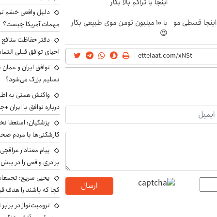
اینجا با تراکم بالا بکار
دلیل واقعی خشم ترا
ینجا قسطی مو
با 10 میلیون تومن موی طبیعی بکار
مهمات آمریکا چیست؟
😍
دفتر حفاظت منافع ای
احیای توافق قبلی التما
توافق ایران و عمان ب
تسلیم بزرگ می‌شود؟
واکنش همتی به اظهار
درباره توافق با ایران +ج
پزشکیان: استعفا نخوا
کارشکنی‌ها با مردم صح
پیام معنادار عراقچی:
برادری واقعی را در پیش 
یحیی سریع: تجمعات 
ارسال
کجا که باشند را هدف قر
ترومپت‌نواز در برابر 