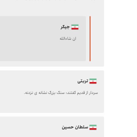
جیگر
ان شاءالله
تربتی
سردار از قدیم گفتند: سنگ بزرگ نشانه ی نزدنه.
سلطان حسین