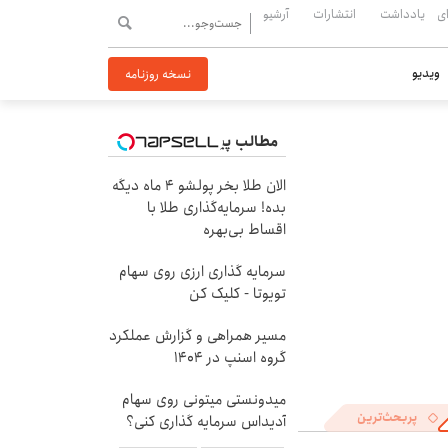
ی
یادداشت
انتشارات
آرشیو
ویدیو
نسخه روزنامه
مطالب پیشنهادی
الان طلا بخر پولشو 4 ماه دیگه
بده! سرمایه‌گذاری طلا با
اقساط بی‌بهره
سرمایه گذاری ارزی روی سهام
تویوتا - کلیک کن
مسیر همراهی و گزارش عملکرد
گروه اسنپ در ۱۴۰۴
میدونستی میتونی روی سهام
پربحث‌ترین
آدیداس سرمایه گذاری کنی؟