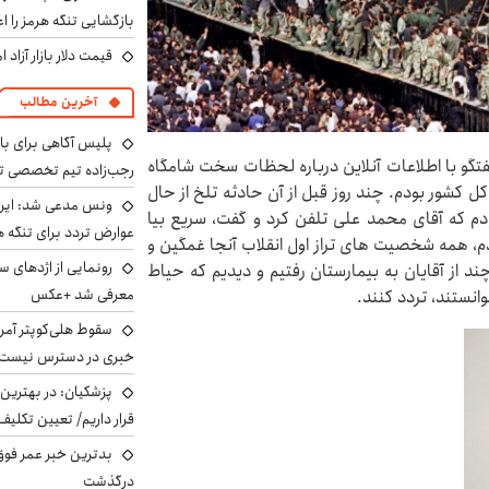
بازگشایی تنگه هرمز را اع
قیمت دلار بازار آزاد امروز شنب
آخرین مطالب
پلیس آگاهی برای ب
تگو با اطلاعات آنلاین درباره لحظات سخت شامگاه
رجب‌زاده تیم تخصصی ت
 کل کشور بودم. چند روز قبل از آن حادثه تلخ از حال
ونس مدعی شد: ایران 
ر روز ۱۳ خرداد در دفترم بودم که آقای محمد علی تلفن کرد و گفت، سریع بیا
عوارض تردد برای تنگه ه
دم، همه شخصیت های تراز اول انقلاب آنجا غمگین و
رونمایی از اژدهای 
ند از آقایان به بیمارستان رفتیم و دیدیم که حیاط
معرفی شد +عکس
نستند، تردد کنند.
سقوط هلی‌کوپتر آمر
خبری در دسترس نیست
پزشکیان‌: در بهترین
قرار داریم/ تعیین تکل
بدترین خبر عمر فوق‌
درگذشت