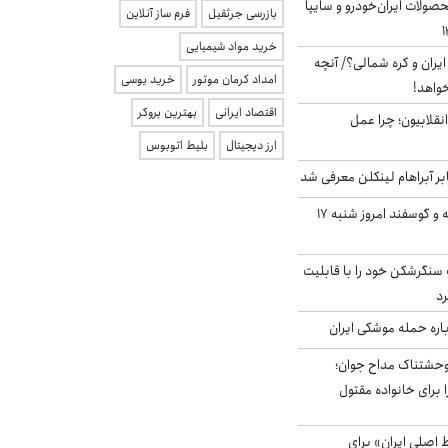
ولات ایران‌خودرو و سایپا
بازرسی جرثقیل
فرم ساز آنلاین
خرید مواد شیمیایی
یران و کره شمالی؟/ آنچه
امداد کرمان موتور
خرید یوسی
خواهد!
اقتصاد ایرانی
بهترین بروکر
انقلابیون؛ چرا عمل
ارز دیجیتال
بلیط اتوبوس
بر آبراهام لینکلن معرفی شد
قیمت گوشت گوساله و گوسفند امروز شنبه ۱۷
نگرشکن خود را با قابلیت
رد
باره حمله موشکی ایران
وحشتناک مداح جوان؛
 برای خانواده مقتول
اصلی ایران» برای