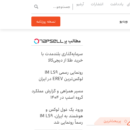
ی
یادداشت
انتشارات
آرشیو
ویدیو
نسخه روزنامه
مطالب پیشنهادی
سرمایه‌گذاری بلندمدت با
خرید طلا از دیجی‌کالا
رونمایی رسمی IM LS9
لوکس‌ترین EREV در ایران
مسیر همراهی و گزارش عملکرد
گروه اسنپ در ۱۴۰۴
ورود یک غول لوکس و
هوشمند به ایران، IM LS9
پربحث‌ترین
رسماً رونمایی شد