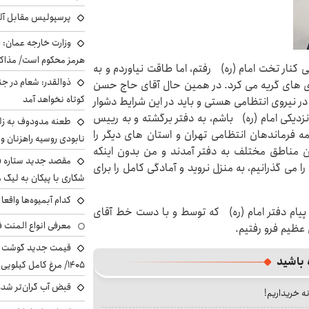
پرسپولیس مقابل آل
وزارت خارجه عمان: ح
هرمز محکوم است/ مذاکر
کنار تخت امام (ره) رفتم، اما طاقت نیاوردم و به
ذوالقدر: شعام در جن
های های گریه می کرد. در همین حال آقای حاج حسن
کوتاه نخواهد آمد
در نیروی انتظامی هستی و باید در این شرایط دشوار
زدیکی امام (ره) باشم، به دفتر برگشته و به رییس
طعنه مدودوف به زلن
 فرماندهان انتظامی تهران و استان های دیگر را
نابودی روسیه راهزنان و ق
ن مناطق مختلف به دفتر آمدند و من بدون اینکه
مقصد جدید ستاره 
 می گذرانیم، به منزل نروید و آمادگی کامل را برای
شکاری با پیکان به لیگ م
کدام آبمیوه‌ها واقع
 پیام دفتر امام (ره) که توسط و با دست خط آقای
معرفی انواع المنت ف
عظیم فرو رفتیم.
 باشید
۱۴۰۵/ مرغ کامل کیلویی چند شد؟ +جدول
قبض آب گران‌تر شده
نه خریداریم!