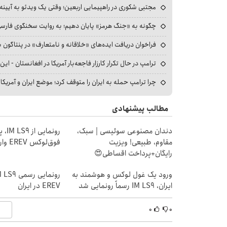
مجتبی شکوری در راهپیمایی اربعین؛ وقتی یک ویدئو به آیینه‌
چگونه به «جنگ هرمز» پایان دهیم؛ به روایت سخنگوی فارسی‌ز
فراخوان دریافت ایده‌های «خلاقانه و نامتعارف» در پنتاگون بر
ترامپ در حال تکرار کارزار فاجعه‌بار آمریکا در افغانستان - این 
چرا ترامپ حمله به ایران را متوقف کرد؛ موضع ایران و آمریک
مطالب پیشنهادی
دندان مصنوعی سوئیسی | سبک،
رونمایی
مقاوم، طبیعی! ویزیت
فوق‌لوکس EREV وارد بازار ایران شد
رایگان+پرداخت اقساطی😍
ورود یک غول لوکس و هوشمند به
ایران، IM LS9 رسماً رونمایی شد
EREV در ایران
۰
۰