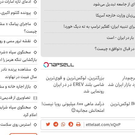
ادعای تازه امارات در
ای از جامعه تبدیل می‌شود
پرونده کلثوم اکبری،
بان وزارت خارجه آمریکا
ماجرای پیامک « م
ای تنبیه ایران؛ کفگیر ترامپ به ته دیگ خورد!
چیست؟
بار در ایران - است
نقشه ترور مسی و رون
ا در قبال «توافق» چیست؟
سخنگوی سپاه «شرط 
بازگشایی تنگه هرمز را اع
سال غیبت در نهاوند
 از IM LS9، پرچم‌دار
بزرگترین، لوکس‌ترین و قوی‌ترین
شاسی بلند EREV در در ایران
بازار اجاره خانه و 
رونمایی شد
تصاویری از قدیمی‌ت
رونمایی رسمی IM LS9 لوکس‌ترین
درآمد ماهی 800 میلیونی رویا نیست!
سخنگوی سپاه شرایط 
امتحانش مجانیه😉
اعلام کرد
استرس روی سلامت ب