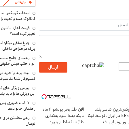
بازرگانی
انتخاب گیربکس شاف
کاتالوگ همه واقعیت را 
تغییر کرده است؟
چراغ سقفی توکار؛ ان
بزرگ در طراحی داخلی
راهنمای جامع مستم
انواع حکم، فیش حقوقی 
ارسال
ثبت برند یا خرید برن
کسب‌وکار شما مناسب‌ت
بررسی ویژگی های فن
این ویژگی ها را باید بلد
۷ اقدام ضروری پس 
راهنمای خانواده‌ها
کس‌ترین شاسی‌بلند
الان طلا بخر پولشو 4 ماه
EREV در ایران، توسط نیکا
دیگه بده! سرمایه‌گذاری
راهی مطمئن برای ح
تور رونمایی شد!
طلا با اقساط بی‌بهره
نوسان