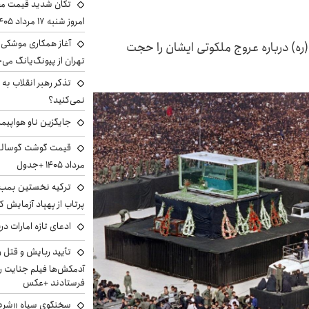
تکان شدید قیمت محص
امروز شنبه ۱۷ مرداد ۱۴۰۵
آغاز همکاری موشکی ا
ره) درباره عروج ملکوتی ایشان را حجت
تهران از پیونگ‌یانگ می‌
تذکر رهبر انقلاب به 
نمی‌کنید؟
جایگزین ناو هواپیما
مرداد ۱۴۰۵ +جدول
ترکیه نخستین بمب س
پرتاب از پهپاد آزمایش ک
ادعای تازه امارات در
تأیید ربایش و قتل 
آدمکش‌ها فیلم جنایت را
فرستادند +عکس
سخنگوی سپاه «شرط 