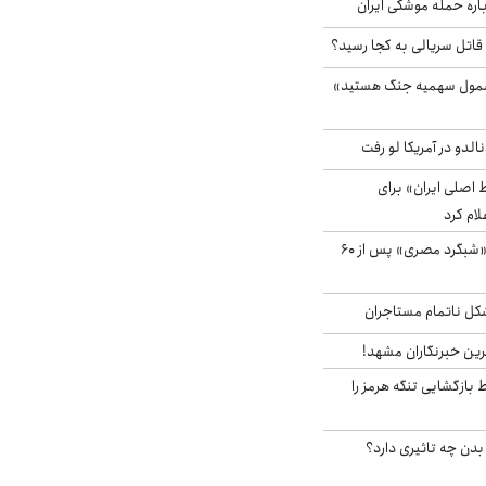
باره حمله موشکی ایران
 قاتل سریالی به کجا رسید؟
شمول سهمیه جنگ هستید»
الدو در آمریکا لو رفت
اصلی ایران» برای
لام کرد
مشاهده پرنده نادر «شبگرد مصری» پس از ۶۰
مشکل ناتمام مستاجران
رین خبرنگاران مشهد!
بازگشایی تنگه هرمز را
دن چه تاثیری دارد؟