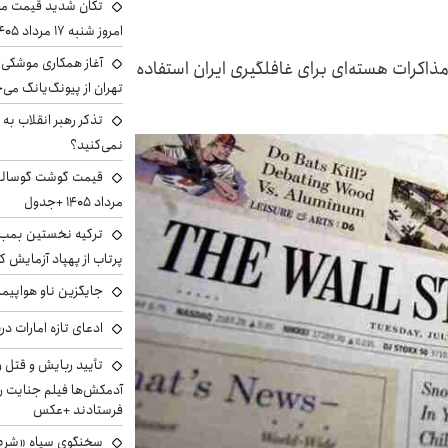
تکان شدید قیمت محص
امروز شنبه ۱۷ مرداد ۱۴۰۵
آغاز همکاری موشکی ا
 مذاکرات هسته‌ای برای غافلگیری ایران استفاده
تهران از پیونگ‌یانگ می‌
تذکر رهبر انقلاب به 
نمی‌کنید؟
مرداد ۱۴۰۵ +جدول
ترکیه نخستین بمب س
پرتاب از پهپاد آزمایش ک
جایگزین ناو هواپیما
ادعای تازه امارات در
تأیید ربایش و قتل 
آدمکش‌ها فیلم جنایت را
فرستادند +عکس
سخنگوی سپاه «شرط 