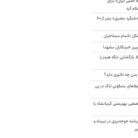
اصلی ایران» برای
لام کرد
مشاهده پرنده نادر «شبگرد مصری» پس از ۶۰
مشکل ناتمام مستاجران
رین خبرنگاران مشهد!
بازگشایی تنگه هرمز را
دن چه تاثیری دارد؟
یط‌های مسکونی اراک در پی
صی بهزیستی کرمانشاه با
دی برنامه جوجه‌ریزی در تیرماه و
س