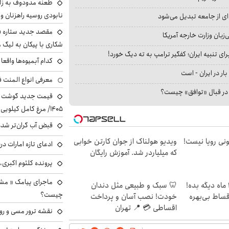
طعنه مدودوف به زلن
نابودی روسیه راهزنان و ق
ای از جامعه تبدیل می‌شود
مقصد جدید ستاره 
بان وزارت خارجه آمریکا
شکاری با پیکان به لیگ م
ای تنبیه ایران؛ کفگیر ترامپ به ته دیگ خورد!
کدام آبمیوه‌ها واقع
بار در ایران - است
معرفی انواع المنت ف
ا در قبال «توافق» چیست؟
۱۴۰۵/ مرغ کامل کیلویی چند شد؟ +جدول
قبض آب گران‌تر شده
هی 800 میلیونی رویا نیست!
ویدیو هولناک از جوان کارتن خوابی
ادعای تازه امارات در
که میلیاردر شد. آموزش رایگان
پرونده کلثوم اکبری،
ماجرای پیامک « م
الان طلا بخر پولشو 4 ماه دیگه بده!
🦷 سبک و طبیعی مثل دندان
چیست؟
اقساط بی‌بهره
خودت! نصب آسان و پرداخت
اقساطی 💳 📍 تهران
نقشه ترور مسی و رون