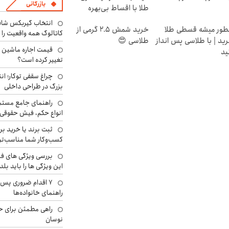
بازرگانی
طلا با اقساط بی‌بهره
انتخاب گیربکس شاف
ور میشه قسطی طلا
خرید شمش 2.5 گرمی از
کاتالوگ همه واقعیت را 
ید | با طلاسی پس انداز
طلاسی 😍
ید
تغییر کرده است؟
چراغ سقفی توکار؛ ان
بزرگ در طراحی داخلی
راهنمای جامع مستم
انواع حکم، فیش حقوقی 
ثبت برند یا خرید برن
کسب‌وکار شما مناسب‌ت
بررسی ویژگی های فن
این ویژگی ها را باید بلد
۷ اقدام ضروری پس 
راهنمای خانواده‌ها
راهی مطمئن برای ح
نوسان