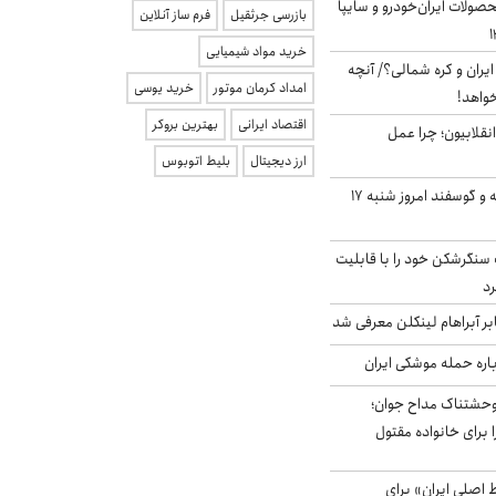
ولات ایران‌خودرو و سایپا
بازرسی جرثقیل
فرم ساز آنلاین
خرید مواد شیمیایی
یران و کره شمالی؟/ آنچه
امداد کرمان موتور
خرید یوسی
خواهد!
اقتصاد ایرانی
بهترین بروکر
انقلابیون؛ چرا عمل
ارز دیجیتال
بلیط اتوبوس
قیمت گوشت گوساله و گوسفند امروز شنبه ۱۷
نگرشکن خود را با قابلیت
رد
بر آبراهام لینکلن معرفی شد
باره حمله موشکی ایران
وحشتناک مداح جوان؛
 برای خانواده مقتول
اصلی ایران» برای