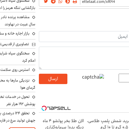
سخنگوی سپاه «شرط 
بازگشایی تنگه هرمز را اع
سال غیبت در نهاوند
بازار اجاره خانه و 
تصاویری از قدیمی‌ت
سخنگوی سپاه شرایط 
اعلام کرد
استرس روی سلامت ب
ارسال
نزدیکی مارها به مح
گرمای هوا
تحول در خدمات تخص
پوشش ۱۹۲ هزار نفر
تحقق ۱۲۴ درص
جهش تولید مرغ در فار
ید شمش پلمپ طلاسی،
الان طلا بخر پولشو 4 ماه
۱ گرم
دیگه بده! سرمایه‌گذاری