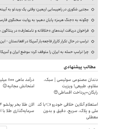
مجتبی شکوری در راهپیمایی اربعین؛ وقتی یک ویدئو به آیینه‌
چگونه به «جنگ هرمز» پایان دهیم؛ به روایت سخنگوی فارسی‌ز
فراخوان دریافت ایده‌های «خلاقانه و نامتعارف» در پنتاگون بر
ترامپ در حال تکرار کارزار فاجعه‌بار آمریکا در افغانستان - این 
چرا ترامپ حمله به ایران را متوقف کرد؛ موضع ایران و آمریک
مطالب پیشنهادی
دندان مصنوعی سوئیسی | سبک،
درآمد ما
مقاوم، طبیعی! ویزیت
امتحانش مجانیه😉
رایگان+پرداخت اقساطی😍
استعلام آنلاین خلافی خودرو 👈با کد
ملی و پلاک، سریع، دقیق و بدون
سرمایه‌گذاری طلا با 
معطلی