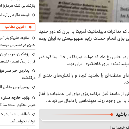
بازگشایی تنگه هرمز را اع
قیمت دلار بازار آزاد امروز شنب
آخرین مطالب
 که مذاکرات دیپلماتیک آمریکا با ایران که دور جدید
سقوط هلی‌کوپتر آمر
ی برای انجام حملات رژیم صهیونیستی به ایران بوده
خبری در دسترس نیست
پزشکیان‌: در بهترین
 در حالی رخ داد که دولت آمریکا در حال مذاکره غیر
قرار داریم/ تعیین تکل
پلماتیک» برای غافلگیری ایران بود.
بدترین خبر عمر فوق‌
ی منطقه‌ای را تشدید کرده و واکنش‌های تندی از
درگذشت
ت.
پرسپولیس مقابل آل
 از ماه‌ها قبل برنامه‌ریزی برای این عملیات را آغاز
وزارت خارجه عمان: ح
ا با این وجود روند دیپلماسی را دنبال می‌کردند.
هرمز محکوم است/ مذاکر
ذوالقدر: شعام در جن
 باشید
کوتاه نخواهد آمد
نه خریداریم!