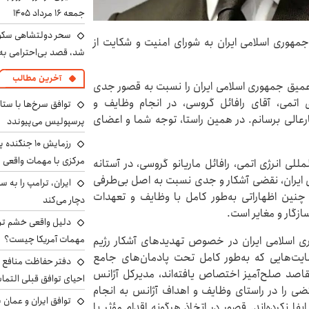
جمعه ۱۶ مرداد ۱۴۰۵
سحر دولتشاهی سکو
 جمهوری اسلامی ایران به شورای امنیت و شکایت از
شد، قصد بی‌احترامی به 
آخرین مطالب
 عمیق جمهوری اسلامی ایران را نسبت به قصور جدی
ی اتمی، آقای رافائل گروسی، در انجام وظایف و
توافق سرخ‌ها با ستا
رعالی برسانم. در همین راستا، توجه شما و اعضای
پرسپولیس می‌پیوندد
رزمایش ۱۰ جن
مرکزی با مهمات واقعی
لی انرژی اتمی، رافائل ماریانو گروسی، در آستانه
می ایران، نقضی آشکار و جدی نسبت به اصل بی‌طرفی
چنین اظهاراتی به‌طور کامل با وظایف و تعهدات
دچار می‌کند
ازگار و مغایر است.
دلیل واقعی خشم ترا
مهمات آمریکا چیست؟
ری اسلامی ایران در خصوص تهدیدهای آشکار رژیم
ایت‌هایی که به‌طور کامل تحت پادمان‌های جامع
دفتر حفاظت منافع ای
 مقاصد صلح‌آمیز اختصاص یافته‌اند، مدیرکل آژانس
احیای توافق قبلی التما
تضی را در راستای وظایف و اهداف آژانس به انجام
توافق ایران و عمان ب
فا نکرده‌اند. قصور در اتخاذ هرگونه اقدام مؤثر یا