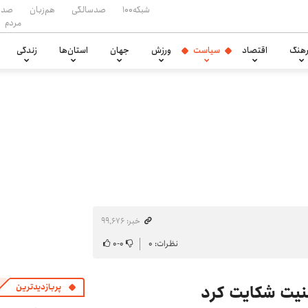
شبکه۱۰۰
صدسالگی
هم‌زبان
صدا
مردم
هنگ
اقتصاد
سیاست
ورزش
جهان
استان‌ها
زندگی
خبر: ۹۹٬۶۷۶
نظرات: ۰
۰
-
۰
منیت شکایت کرد
پربازدیدترین