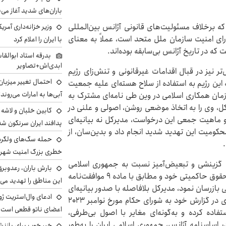
باران‌های شدید آغاز می
 که برخلاف مسئولیت‌های قانونی آژانس بین‌المللی
وزیر خزانه‌داری آمری
رای امنیت سازمان ملل متحد است، عملاً به معنای
با ایران را اعلام کرد
که در تاریخ آژانس بی‌سابقه بوده‌اند.
بدرقه استاد ابوالقا
ابدی‌اش+تصاویر
 نیز در قبال اقدامات غیرقانونی و تنش‌زای رژیم
احتمال تغییر میزبان
این رژیم به استفاده از سلاح هسته‌ای علیه جمعیت
آبی‌ها به امارات می‌روند
ان همکاری اسلامی در وین طی نامه‌ای مشترک به
INFCIRC/۱۱) خطاب به مدیرکل، وی را به اتخاذ موضعی روشن، اصولی و علنی در
 ماهیت جمعی این درخواست، مدیرکل نه بیانیه‌ای
پدافند ایران سرنگون شد
کومیت این تهدید شدید انجام داد و بدین‌سان، از
خطری بزرگ امنیت شهرون
ه، گزینشی و تبعیض‌آمیز نسبت به جمهوری اسلامی
بارش باران، رعدوبر
ایران در پیش گرفته است. هنگامی که ایران در چارچوب حقوق حاکمیتی خود و مطابق با ماده ۹ موافقت‌نامه
این مناطق را تهدید می‌
بازرسان نمود، مدیرکل بلافاصله با صدور بیانیه‌ای
ادعای وال‌استریت ژو
علنی و محکومیت‌آمیز به این اقدام واکنش نشان داد. وی در گزارش خود به شورای حکام مورخ نوامبر ۲۰۲۳
اعضای ناتو قطعی است
م‌آمیز استفاده کرده و به‌گونه‌ای مغایر با اصول بی‌طرفی،
 اساسنامه آژانس، جمهوری اسلامی ایران را به‌طور
خبر خوب برای بازنش