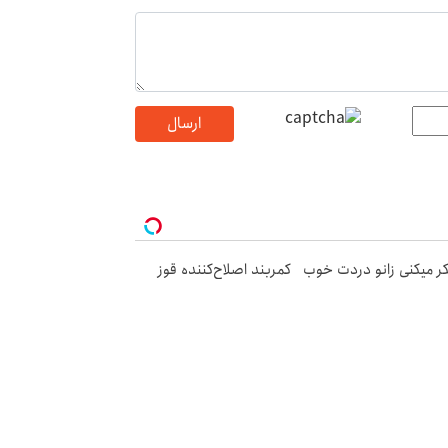
ارسال
ر میکنی زانو دردت خوب
کمربند اصلاح‌کننده قوز
یشه؟ ▸فیزیوتراپی در
کمر | پرداخت درب منزل
نه◂| (پرسش‌نامه)
ربند اصلاح کننده قوز
وقت تغییره😍😍 با 10
ر | مشاوره رایگان
میلیون و هر بانک مو، موی
طبیعی بکار