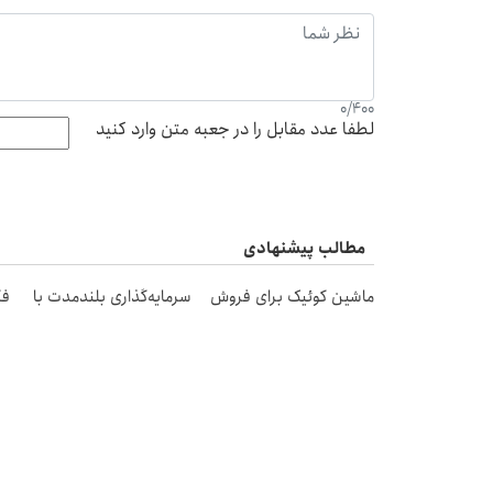
0
/
400
لطفا عدد مقابل را در جعبه متن وارد کنید
مطالب پیشنهادی
ماشین کوئیک برای فروش
سرمایه‌گذاری بلندمدت با
فک
داری؟ با خودرو45 سریع
خرید نقره از دیجی‌کالا
نم
بفروش
خا
کمربند اصلاح کننده قوز
پژو پارس گذاشتی برای
کم
کمر | نذار کار به اینجا بکشه
فروش؟؟ اینجا راحت
کم
بفروشش