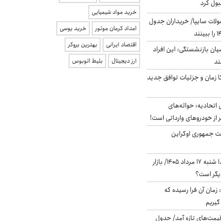
بول کرد
خرید مواد شیمیایی
لات سایپا/ خریداران جدول
امداد کرمان موتور
خرید یوسی
اقتصاد ایرانی
بهترین بروکر
یان بازنشستگی: این افراد
ارز دیجیتال
بلیط اتوبوس
کا زمان و جزئیات توافق جدید
تحادیه: حواله‌های
 از خودروهای وارداتی است!
ست جمهوری اوکراین
پیش‌بینی بورس فردا شنبه ۱۷ مرداد ۱۴۰۵/ بازار
یگر است؟
 زمان آن فرا رسیده که
گیریم
 قیمت‌های تازه آمد/ جدول