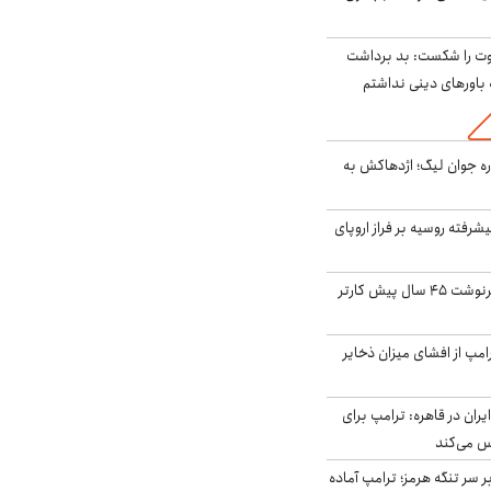
ت را شکست: بد برداشت
باورهای دینی نداشتم
ره جوان لیگ؛ اژدهاکش به
گنده پیشرفته روسیه بر فراز اروپای
ایران، ترامپ را به سرنوشت ۴۵ سال پیش کارتر
مپ از افشای میزان ذخایر
ران در قاهره: ترامپ برای
س می‌کند
ر سر تنگه هرمز؛ ترامپ آماده