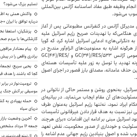
تسلیم بزرگ می‌شود؟
 انجام وظیفه طبق مفاد اساسنامه آژانس بین‌المللی
سوب می‌شود.
واکنش همتی به اظهار
درباره توافق با ایران +ج
 مدیرکل آژانس در کنفرانس مطبوعاتی پس از آغاز
پزشکیان: استعفا نخوا
 تاریخ ۹ ژوئن ۲۰۲۵ می‌باشد. وی هنگامی‌که با تهدیدات صریح رژیم اسرائیل علیه
کارشکنی‌ها با مردم صح
 «نگرانی‌های» ادعایی اسرائیل اشاره کرد که گویا
 هرگونه اشاره به ممنوعیت‌های الزام‌آور مندرج در
پیام معنادار عراقچی:
حقوق بین‌الملل و مصرح در قطعنامه‌های کنفرانس عمومی آژانس GC(۳۴)/RES/۵۳۳ و GC(۴۴)/RES/
برادری واقعی را در پیش 
ونه تهدید یا توسل به زور علیه تأسیسات هسته‌ای
یحیی سریع: تجمعات 
این حذف عامدانه، مصداق بارز قصور در اجرای اصول
کجا که باشند را هدف قر
.
ترومپت‌نواز در برابر 
اسرائیل، به‌نحوی روشن و مستمر حاکی از ناتوانی در
موسیقی بر آتش جنگ پیر
ئولیت‌های آن مقام ایجاب می‌نماید. در بیانیه‌ای
حمله پهپادی به کشت
۲۰۲ در نشست شورای حکام ایراد نمود، نه‌تنها رژیم اسرائیل به‌عنوان طرف
دریای سیاه
تی نیز نسبت به هدف قرار دادن غیرقانونی تأسیسات
آخرین وضعیت بازار ار
د اسرائیل مبنی بر ادامه این اقدامات «برای هرچند
ب مسئولیت و خودداری از صدور محکومیت، نقض تعهد
جمعه ۱۶ مرداد مشخص شد
ب شده و اصول بنیادین رژیم جهانی عدم اشاعه را
ال‌نینو قدرت‌مند در 