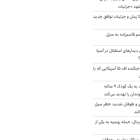
‌شود +جزئیات
کا زمان و جزئیات توافق جدید
سم قاسم‌زاده به منزل
 دیدارهای استقلال در آسیا؛
؟
کابین خلبان و لاشه جنگنده اف-۱۵ آمریکایی که با
حمله سگ‌های ولگرد به یک کودک ۹ ساله؛
دان را تهدید می‌کند
ق و طوفان شدید؛ خطر سیل
کند
رنال: حمله روسیه به یکی از
ستگان: واریزی معوقات