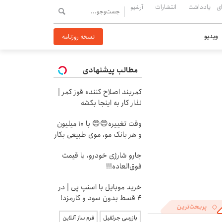
ی
یادداشت
انتشارات
آرشیو
ویدیو
نسخه روزنامه
مطالب پیشنهادی
کمربند اصلاح کننده قوز کمر |
نذار کار به اینجا بکشه
وقت تغییره😍😍 با 10 میلیون
و هر بانک مو، موی طبیعی بکار
جارو شارژی خودرو، با قیمت
فوق‌العاده!!!
خرید موبایل با اسنپ پی | در
۴ قسط بدون سود و کارمزد!
پربحث‌ترین
بازرسی جرثقیل
فرم ساز آنلاین