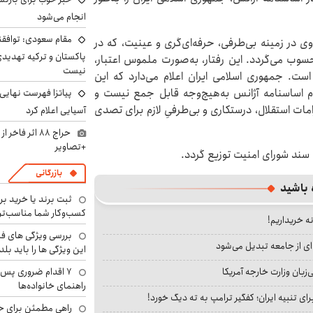
انجام می‌شود
مقام سعودی: توافقن
ی در زمینه بی‌طرفی، حرفه‌ای‌گری و عینیت، که در
پاکستان و ترکیه تهدید
حسوب می‌گردد. این رفتار، به‌صورت ملموس اعتبار،
نیست
ت. جمهوری اسلامی ایران اعلام می‌دارد که این
سوم اساسنامه آژانس به‌هیچ‌وجه قابل جمع نیست و
پیاتزا فهرست نهایی 
ات استقلال، درستکاری و بی‌طرفیِ لازم برای تصدی
آسیایی اعلام کرد
حراج ۸۸ اثر ف
+تصاویر
سند شورای امنیت توزیع گردد.
بازرگانی
 باشید
ثبت برند یا خرید برن
کسب‌وکار شما مناسب‌ت
نه خریداریم!
بررسی ویژگی های فن
ای از جامعه تبدیل می‌شود
این ویژگی ها را باید بلد
بان وزارت خارجه آمریکا
۷ اقدام ضروری پس 
راهنمای خانواده‌ها
ای تنبیه ایران؛ کفگیر ترامپ به ته دیگ خورد!
راهی مطمئن برای ح