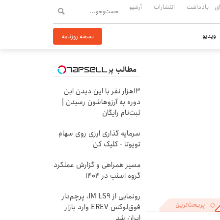
ی
یادداشت
انتشارات
آرشیو
ویدیو
نسخه روزنامه
مطالب پیشنهادی
13هزار نفر با این دیدن این
دوره به آرزوهاشون رسیدن |
ثبت‌‌نام رایگان
سرمایه گذاری ارزی روی سهام
تویوتا - کلیک کن
مسیر همراهی و گزارش عملکرد
گروه اسنپ در ۱۴۰۴
رونمایی از IM LS9، پرچم‌دار
پربحث‌ترین
فوق‌لوکس EREV وارد بازار
ایران شد