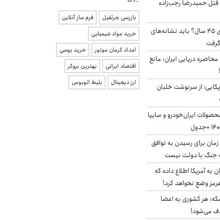
 قتل حمیدرضا رجب‌زاده
بازرسی جرثقیل
فرم ساز آنلاین
۱۸ میلیون مجرد بالای ۴۵ سال؟ باید نشانه‌های
خرید مواد شیمیایی
گرفت
امداد کرمان موتور
خرید یوسی
 محاصره دریایی ایران: مانع
اقتصاد ایرانی
بهترین بروکر
ارز دیجیتال
بلیط اتوبوس
یکایی؛ از سرنوشت خلبان
صولات ایران‌خودرو و سایپا
 زمان برای رسیدن به توافق
یف جنگ با دولت نیست
به آمریکا اطلاع داده که
رمز وضع نخواهد کرد!
مکه: هر کشوری به اعضا
ف می‌شود!