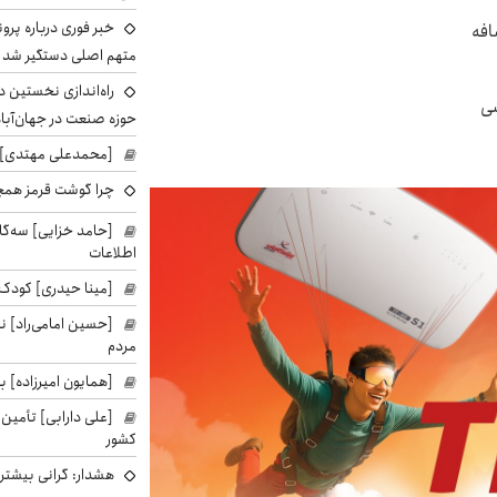
خبر فوری درباره پرو
افه
متهم اصلی دستگیر شد
راه‌اندازی نخستین 
شی
حوزه صنعت در جهان‌آباد
[محمدعلی مهتدی] با
چرا گوشت قرمز همچ
[حامد خزایی] سه‌گا
اطلاعات
[مینا حیدری] کودک‌
[حسین امامی‌راد] ن
مردم
[همایون امیرزاده] بر
[علی دارابی] تأمین
کشور
هشدار: گرانی بیشتر 