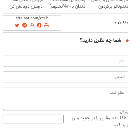
دندوناتو برگردون
دندان با40%تخفیف)
درمنزل درمانش کن
(40%off)
۰
۰
شما چه نظری دارید؟
0
/
400
لطفا عدد مقابل را در جعبه متن
وارد کنید