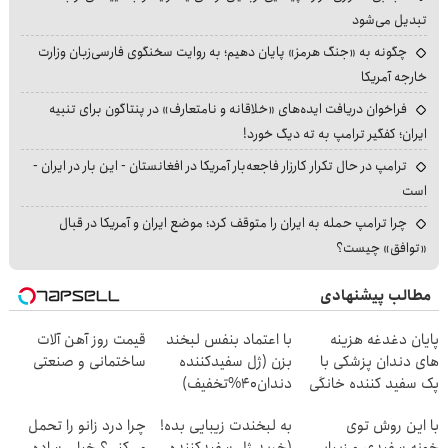
تبدیل می‌شود
چگونه به «جنگ هرمز» پایان دهیم؛ به روایت سخنگوی فارسی‌زبان وزارت
خارجه آمریکا
فراخوان دریافت ایده‌های «خلاقانه و نامتعارف» در پنتاگون برای تنبیه
ایران؛ کفگیر ترامپ به ته دیگ خورد!
ترامپ در حال تکرار کارزار فاجعه‌بار آمریکا در افغانستان - این بار در ایران -
است
چرا ترامپ حمله به ایران را متوقف کرد؛ موضع ایران و آمریکا در قبال
«توافق» چیست؟
مطالب پیشنهادی
پایان دغدغه هزینه
با اعتماد بنفس لبخند
قیمت روز آهن آلات
های دندان پزشکی با
بزن (ژل سفیدکننده
ساختمانی و صنعتی
پک سفید کننده خانگی
دندان40%تخفیف)
با این روش توی
به لبخندت زیبایی بده!
چرا درد زانو را تحمل
خونه،سفیدی و زیبایی
(خرید ژل سفیدکننده
می‌کنی؟ خیلی ساده