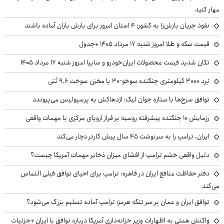
مهار کنید
نفوذ جریان بارش‌زا به کشور؛ ۴ استان امروز برای بارش باران آماده باشند
قیمت سکه و طلا امروز شنبه ۱۷ مرداد ۱۴۰۵ +جدول
تکان شدید قیمت محصولات ایران‌خودرو و سایپا امروز شنبه ۱۷ مرداد ۱۴۰۵
بُرد ۳۰۰۰ کیلومتری جنگنده سوخو-۳۰ با مخزن سوخت ۹.۶ تُنی
توافق سرخ‌ها با ستاره جوان لیگ؛ اژدهاکش به پرسپولیس می‌پیوندد
رزمایش ۱۰ جنگنده پیشرفته روسیه بر فراز اروپای مرکزی با مهمات واقعی
ایران، ترامپ را به سرنوشت ۴۵ سال پیش کارتر دچار می‌کند
دلیل واقعی خشم ترامپ از افشای میزان ذخایر مهمات آمریکا چیست؟
دفتر حفاظت منافع ایران در قاهره: ترامپ برای احیای توافق قبلی التماس
می‌کند
توافق ایران و عمان بر سر تنگه هرمز؛ ترامپ آماده تسلیم بزرگ می‌شود؟
واکنش همتی به اظهارات وزیر خزانه‌داری آمریکا درباره توافق با ایران +جزئیات