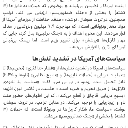
امنیت آمریکا را تضمین می‌نماید.» موضوعی که حملات به قایق‌ها (۱۷
کشته) را بخشی از «جنگ ضدتروریسم» ارزیابی می کند. ترامپ
همچنین، در تروت سوشال، نوشت: «هدف، حفاظت از مرزهای آمریکا از
مواد مخدر ونزوئلایی است»، که مهاجرت ۷.۹ میلیون ونزوئلایی را هدف
قرار می‌دهد. این محور، اهداف را به «جنگ ترکیبی» بدل کرد، جایی که
مهار کارتل‌ها «پوشش» برای تغییر رژیم است، اما ریسک بی‌ثباتی
آمریکای لاتین را افزایش می‌دهد.
سیاست‌های آمریکا در تشدید تنش‌ها
سیاست‌های آمریکا در تشدید تنش‌ها، از «فشار حداکثری» (تحریم‌ها) تا
«عملیات دریایی» (حملات قایق‌ها) و «بسیج نظامی» (ناوها و F-۳۵)
قابل تحلیل است. روبیو، در بی بی سی، گفت: «سیاست ما، نابودی
کارتل‌ها از طریق تحریم و ضربه است.» هگست، در فاکس نیوز، افزود:
«بسیج دریایی، قاچاق را قطع می‌کند»، که این اظهارنظر، حضور هفت
ناو و زیردریایی را توجیه می‌کند. در مقابل ترامپ، در تروث سوشال،
نوشت: «سیاست ما، شکار کارتل‌ها در ونزوئلا است»، که حملات (۱۷
کشته) را بخشی از «جنگ ضدتروریسم» می‌داند.
این در حالی است که سیاست‌های امریکا، درآمدهای نفتی ونزوئلا را ۳۸