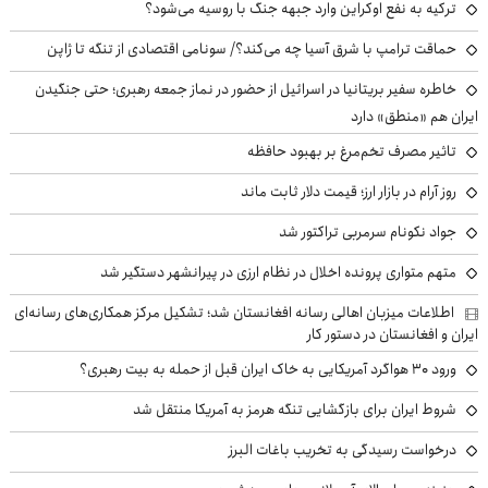
ترکیه به نفع اوکراین وارد جبهه جنگ با روسیه می‌شود؟
حماقت ترامپ با شرق آسیا چه می‌کند؟/ سونامی اقتصادی از تنگه تا ژاپن
خاطره سفیر بریتانیا در اسرائیل از حضور در نماز جمعه رهبری؛ حتی جنگیدن
ایران هم «منطق» دارد
تاثیر مصرف تخم‌مرغ بر بهبود حافظه
روز آرام در بازار ارز؛ قیمت دلار ثابت ماند
جواد نکونام سرمربی تراکتور شد
متهم متواری پرونده اخلال در نظام ارزی در پیرانشهر دستگیر شد
اطلاعات میزبان اهالی رسانه افغانستان شد؛ تشکیل مرکز همکاری‌های رسانه‌ای
ایران و افغانستان در دستور کار
ورود ۳۰ هواگرد آمریکایی به خاک ایران قبل از حمله به بیت رهبری؟
شروط ایران برای بازگشایی تنگه هرمز به آمریکا منتقل شد
درخواست رسیدگی به تخریب باغات البرز