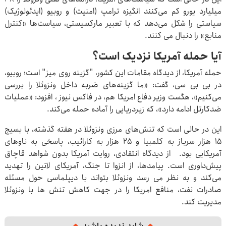
میلیارد یورو کم می‌کنند انگیزه ترامپ (امنیت) و روبیو (ایدئولوژیک)
سیاستی را شکل می‌دهد که با تعبیر مارکسیستی، سیاست‌ها «کنترل
منابع» را دنبال می کنند.
آیا حمله آمریکا نزدیک است؟
حمله آمریکا، از دیدگاه مقامات این کشور، "گزینه روی میز" است؛ روبیو،
در بی بی سی، گفت: «ما گزینه‌های ضربه داخل ونزوئلا را بررسی
می‌کنیم»، هگست وزیر دفاع امریکا هم، در فاکس نیوز ، افزود: «عملیات
ضدکارتل ادامه دارد»، که زیردریایی را آماده حمله می‌کند.
این در حالی است که تنش‌های مرزی ونزوئلا در هفته گذشته، با بسیج
۱۵ هزار سرباز به کلمبیا و ۲۵ هزار به کارائیب، پاسخی به ناوهای
آمریکایی بود. از دیدگاه انتقادی، روایت آمریکا بدون شواهد قاچاق
پیش‌داوری است. پیامدها، از انزوا تا جنگ، آمریکای لاتین را تهدید
می‌کند و به نظر می رسد ونزوئلا بتواند با دیپلماسی حول مسئله
صادرات نفت، منافع امریکا را در جهت کاهش تنش ها با ونزوئلا
مدیریت کند.