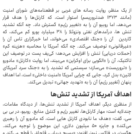
از یک منظر، روایت رسانه های غربی بر قطعنامه‌های شورای امنیت
(مانند ۱۳۷۳ ضدتروریسم) استوار است، که کارتل‌ها را هدف قرار
می‌دهد، اما روبیو آن را به «تغییر رژیم» گسترش داد. چه آنکه تشدید
تنش ها، درآمدهای نفتی ونزوئلا را ۳۸ میلیارد یورو کم می‌کند، که
گاردین آن را «جنگ اقتصادی» می‌خواند، اما خبرگزاری تاس آن را
«غیرقانونی» توصیف می‌کند. چه آنکه آمریکا با محاسبه «هزینه کم»
(حملات دریایی) تنش را افزایش می‌دهد؛ کی‌یف پست در توصیف این
تاکتیک، آن را «الگویی برای اوکراین» می‌بیند، اما روایت «کارتل» مادورو
را «تروریست» می‌سازد؛ سیستمی که تشدید را به «جنگ سرد آمریکای
لاتین» بدل کرد، جایی که چرایی آمریکا «امنیت داخلی» است، اما اهداف
پنهان (تغییر رژیم) آن را به «تهدید جهانی» تبدیل می‌کند.
اهداف آمریکا از تشدید تنش‌ها
از منظری دیگر، اهداف آمریکا از تشدید تنش‌ها، از دیدگاه مقامات،
چندلایه است: مهار کارتل‌ها، تغییر رژیم و کنترل منابع. روبیو، در بی بی
سی، گفت: «هدف ما نابودی کارتل هایی است، که مادورو آن را رهبری
می‌کند» و جایزه ۵۰ میلیون دلاری، این موضوع را توجیه می‌کند.
هگست، در فاکس نیوز، افزود: «بسیج دریایی، قاچاق را قطع می‌کند و