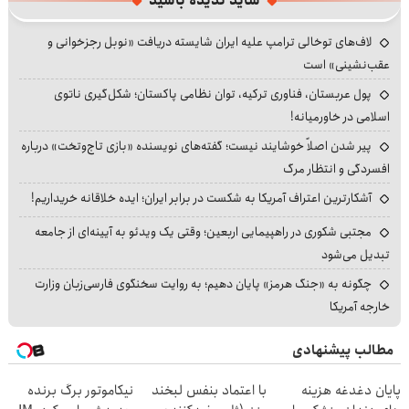
شاید ندیده باشید
لاف‌های توخالی ترامپ علیه ایران شایسته دریافت «نوبل رجزخوانی و
عقب‌نشینی» است
پول عربستان، فناوری ترکیه، توان نظامی پاکستان؛ شکل‌گیری ناتوی
اسلامی در خاورمیانه!
پیر شدن اصلاً خوشایند نیست؛ گفته‌های نویسنده «بازی تاج‌وتخت» درباره
افسردگی و انتظار مرگ
آشکارترین اعتراف آمریکا به شکست در برابر ایران؛ ایده خلاقانه خریداریم!
مجتبی شکوری در راهپیمایی اربعین؛ وقتی یک ویدئو به آیینه‌ای از جامعه
تبدیل می‌شود
چگونه به «جنگ هرمز» پایان دهیم؛ به روایت سخنگوی فارسی‌زبان وزارت
خارجه آمریکا
مطالب پیشنهادی
پایان دغدغه هزینه
با اعتماد بنفس لبخند
نیکاموتور برگ برنده