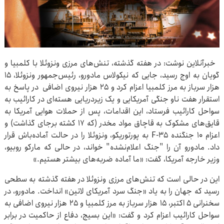
خبرآنلاین نوشت: در هفته گذشته، تنش‌های مرزی ونزوئلا با کلمبیا و
گویان به اوج رسید، جایی که نیکولاس مادورو، رئیس‌جمهور ونزوئلا، ۱۵
هزار سرباز به مرز کلمبیا اعزام کرد و ۲۵ هزار نیروی اضافی در پاسخ به
استقرار هفت ناو جنگی آمریکایی و یک زیردریایی هسته‌ای در کارائیب به
سواحل کارائیب فرستاد، این اقدامات، پس از حملات هوایی آمریکا به
قایق‌های مشکوک به قاچاق مواد مخدر (که ۱۷ کشته برجای گذاشت) و
اعزام ۱۰ جنگنده F-35 به پورتوریکو، ونزوئلا را در حالت آماده‌باش قرار
داد. مادورو آن را "جنگ اعلام‌نشده" خواند، در حالی که مارکو روبیو،
وزیر خارجه آمریکا، گفت: «ما آماده ضربه‌های بیشتر هستیم.»
این در حالی است که تنش‌های مرزی ونزوئلا در هفته گذشته به سطحی
رسید که جهان را به یاد «جنگ سرد آمریکای لاتین» انداخت. مادورو، در
سخنرانی ۵ اکتبر، ۱۵ هزار سرباز به مرز کلمبیا و ۲۵ هزار نیروی اضافی به
سواحل کارائیب اعزام کرد و گفت: «این بسیج، دفاع از حاکمیت در برابر