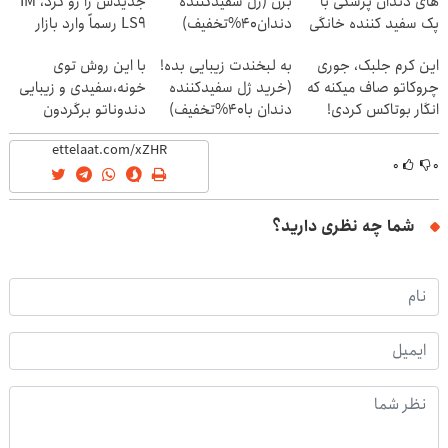
های دندان پزشکی با
بزن (ژل سفیدکننده
جدیدش را رو کرد، IM
پک سفید کننده خانگی
دندان40%تخفیف)
LS9 رسماً وارد بازار
ایران شد
این کرم جلبک، جوری
به لبخندت زیبایی بده!
با این روش توی
چروکاتو صاف میکنه که
(خرید ژل سفیدکننده
خونه،سفیدی و زیبایی
انگار بوتاکس کردی!
دندان با40%تخفیف)
دندوناتو برگردون
(تخفیف ویژه)
(40%off)
۰
۰
شما چه نظری دارید؟