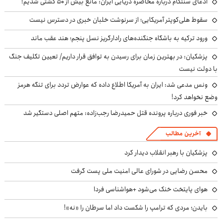
ادعای سنتکام درباره محاصره دریایی ایران: مانع بیش از ۵۰ کشتی شدیم!
سقوط هلی‌کوپتر آمریکایی؛ از سرنوشت خلبان خبری در دسترس نیست
ورود ترکیه به باشگاه جنگنده‌های رادارگریز نسل پنجم؛ هند عقب ماند
پزشکیان‌: در بهترین زمان برای رسیدن به توافق قرار داریم/ تعیین تکلیف جنگ
با دولت نیست
ونس مدعی شد: ایران به آمریکا اطلاع داده که عوارض تردد برای تنگه هرمز
وضع نخواهد کرد!
خبر فوری درباره پرونده قتل حمیدرضا رجب‌زاده: متهم اصلی دستگیر شد
آخرین مطالب
پزشکیان با رهبر انقلاب دیدار کرد
محسن رضایی در شورای عالی امنیت ملی پست گرفت
هوای پایتخت خنک می‌شود +هواشناسی فردا
بایدن؛ مردی که ترامپ را شکست داد اما سرطان را «نه»!