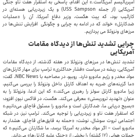
امپریالیسم آمریکاست.» این اقدام، پاسخی به استقرار هفت ناو جنگی
آمریکایی (از جمله USS Sampson) و یک زیردریایی هسته‌ای در
کارائیب بود، که پیت هگست، وزیر دفاع آمریکا، آن را «عملیات
ضدکارتل» خواند که در ادامه به چرایی و چگونگی افزایش تنش‌ها در
مرزهای ونزوئلا می پردازیم.
چرایی تشدید تنش‌ها از دیدگاه مقامات
آمریکایی
تشدید تنش‌ها در مرزهای ونزوئلا در هفته گذشته، از دیدگاه مقامات
آمریکایی، ریشه در سیاست «فشار حداکثری» ترامپ برای مهار کارتل‌های
مواد مخدر و رژیم مادورو دارد. روبیو، در مصاحبه با NBC News، گفت:
«ما گزینه‌های ضربه به اهداف کارتل داخل ونزوئلا را بررسی می‌کنیم،
زیرا مادورو کارتل سولز را رهبری می‌کند،» که این ادعا، ونزوئلا را به
عنوان «تهدید تروریستی» معرفی می‌کند. هگست، در فاکس نیوز، افزود:
«بسیج دریایی ما، ضدکارتل است و مادورو را مسئول قاچاق می‌دانیم،»
که استقرار هفت ناو و زیردریایی را توجیه می‌کند. ترامپ نیز، در شبکه
اجتماعی تروت سوشال، نوشت: «حمله به قایق‌های قاچاق، هشدار به
مادورو است – اگر مواد مخدر به آمریکا برسد، ما شکارتان می‌کنیم،» که
حملات هوایی (۱۷ کشته) را بخشی از «جنگ علیه کارتل‌ها» می‌داند.