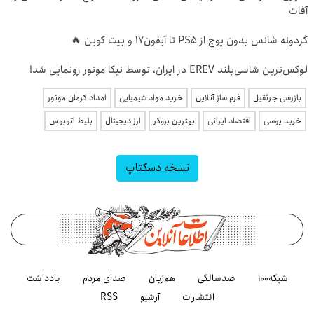
آفات
گردونه شانس بدون پوچ از PS5 تا آیفون17 و بیت کوین 🔥
لوکس‌ترین شاسی‌بلند EREV در ایران، توسط نیکا موتور رونمایی شد!
بازرسی جرثقیل
فرم ساز آنلاین
خرید مواد شیمیایی
امداد کرمان موتور
خرید یوسی
اقتصاد ایرانی
بهترین بروکر
ارز دیجیتال
بلیط اتوبوس
نسخه دسکتاپ
شبکه۱۰۰
صدسالگی
هم‌زبان
صدای مردم
یادداشت
انتشارات
آرشیو
RSS