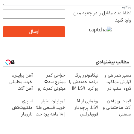
0
/
400
لطفا عدد مقابل را در جعبه متن
وارد کنید
ارسال
مطالب پیشنهادی
مسیر همراهی و
نیکاموتور برگ
جراحی کمر
آهن پرایس،
گزارش عملکرد
برنده جدیدش را
ممنوع شد⛔
خرید مطمئن
گروه اسنپ در
رو کرد، IM LS9
میتونی کمرت رو
آهن آلات
۱۴۰۴
رسماً وارد بازار
در منزل درمان
قیمت روز آهن
رونمایی از IM
۱ میلیارد اعتبار
اسپری
ایران شد
کنی! 👈🏻
آلات ساختمانی و
LS9، پرچم‌دار
خرید قسطی طلا
عنکبوت‌‌کش
پرسش‌نامه
صنعتی
فوق‌لوکس
| ۱۸ ماهه پرداخت
تارومار
EREV وارد بازار
کن
ازبین‌برنده انواع
ایران شد
عنکبوت