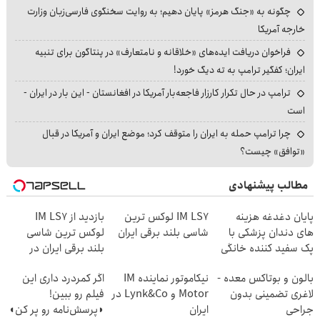
چگونه به «جنگ هرمز» پایان دهیم؛ به روایت سخنگوی فارسی‌زبان وزارت
خارجه آمریکا
فراخوان دریافت ایده‌های «خلاقانه و نامتعارف» در پنتاگون برای تنبیه
ایران؛ کفگیر ترامپ به ته دیگ خورد!
ترامپ در حال تکرار کارزار فاجعه‌بار آمریکا در افغانستان - این بار در ایران -
است
چرا ترامپ حمله به ایران را متوقف کرد؛ موضع ایران و آمریکا در قبال
«توافق» چیست؟
مطالب پیشنهادی
پایان دغدغه هزینه
IM LS7 لوکس ترین
بازدید از IM LS7
های دندان پزشکی با
شاسی بلند برقی ایران
لوکس ترین شاسی
پک سفید کننده خانگی
بلند برقی ایران در
باشگاه انقلاب
بالون و بوتاکس معده -
نیکاموتور نماینده IM
اگر کمردرد داری این
لاغری تضمینی بدون
Motor و Lynk&Co در
فیلم رو ببین!
جراحی
ایران
◗پرسش‌نامه رو پر کن◖