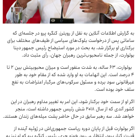
به گزارش اطلاعات آنلاین به نقل از رویترز، کنگره پرو در جلسه‌ای که
ساعاتی پس از درخواست بلوک‌های سیاسی از طیف‌های مختلف برای
برکناری او برگزار شد، به بحث در مورد استیضاح رئیس جمهور دینا
بولوارت، از جمله نامحبوب‌ترین رهبران جهان، رأی مثبت داد.
بولوارت، ۶۳ ساله، به شدت منفور است و میزان محبوبیتش بین ۲ تا
۴ درصد است. این اتهامات به او وارد شده که از مقام خود به طور
غیرقانونی سود برده و مسئول سرکوب‌های مرگبار اعتراضات به نفع
سلف خود بوده است.
اگر او از سمت خود برکنار شود، این امر به تغییر مداوم رهبران در این
کشور آندی که از سال ۲۰۱۸ شش رئیس جمهور داشته است، منجر
خواهد شد. سه رهبر سابق در حال حاضر پشت میله‌های زندان هستند.
اگر بولوارت قبل از پایان دوره ریاست جمهوری‌اش در ژوئیه آینده از
قدرت کنار برود، انتظار می‌رود خوزه جری، رئیس کنگره پرو که او نیز به