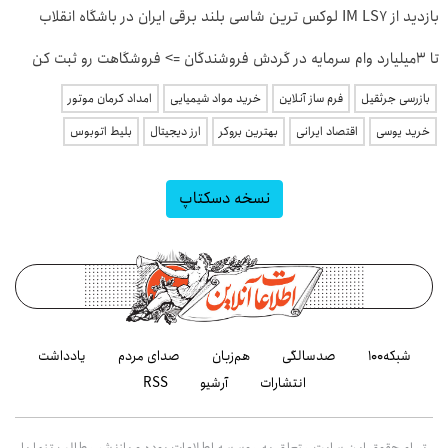
بازدید از IM LS7 لوکس ترین شاسی بلند برقی ایران در باشگاه انقلاب
تا 3میلیارد وام سرمایه در گردش فروشندگان => فروشگاهت رو ثبت کن
بازرسی جرثقیل
فرم ساز آنلاین
خرید مواد شیمیایی
امداد کرمان موتور
خرید یوسی
اقتصاد ایرانی
بهترین بروکر
ارز دیجیتال
بلیط اتوبوس
نسخه دسکتاپ
شبکه۱۰۰
صدسالگی
هم‌زبان
صدای مردم
یادداشت
انتشارات
آرشیو
RSS
تمام حقوق این سایت متعلق به موسسه اطلاعات بوده و بازنشر مطالب تنها با