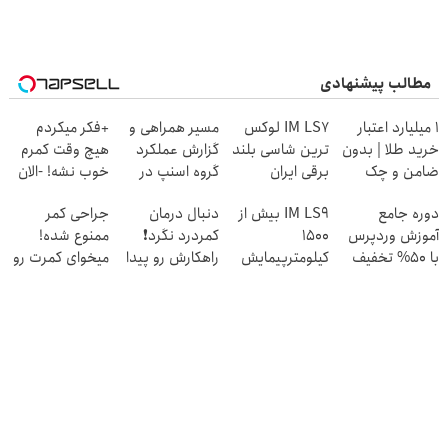
مطالب پیشنهادی
۱ میلیارد اعتبار
IM LS7 لوکس
مسیر همراهی و
+فکر میکردم
خرید طلا | بدون
ترین شاسی بلند
گزارش عملکرد
هیچ وقت کمرم
ضامن و چک
برقی ایران
گروه اسنپ در
خوب نشه! -الان
۱۴۰۴
کاملا خوب
دوره جامع
IM LS9 بیش از
دنبال درمان
جراحی کمر
شدید؟ +بله
آموزش وردپرس
1500
کمردرد نگرد❗
ممنوع شده!
با ۵۰% تخفیف
کیلومترپیمایش
راهکارش رو پیدا
میخوای کمرت رو
سبزلرن | فرصت
با یکبار شارژ
کردیم
در منزل درمان
رو از دست نده!
کنی؟
((پرسش‌نامه))