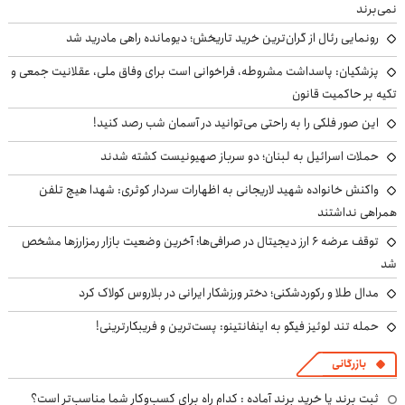
نمی‌برند
رونمایی رئال از گران‌ترین خرید تاریخش؛ دیومانده راهی مادرید شد
پزشکیان: پاسداشت مشروطه، فراخوانی است برای وفاق ملی، عقلانیت جمعی و
تکیه بر حاکمیت قانون
این صور فلکی را به راحتی می‌توانید در آسمان شب رصد کنید!
حملات اسرائیل به لبنان؛ دو سرباز صهیونیست کشته شدند
واکنش خانواده شهید لاریجانی به اظهارات سردار کوثری: شهدا هیچ تلفن
همراهی نداشتند
توقف عرضه ۶ ارز دیجیتال در صرافی‌ها؛ آخرین وضعیت بازار رمزارزها مشخص
شد
مدال طلا و رکوردشکنی؛ دختر ورزشکار ایرانی در بلاروس کولاک کرد
حمله تند لوئیز فیگو به اینفانتینو: پست‌ترین و فریبکارترینی!
بازرگانی
ثبت برند یا خرید برند آماده : کدام راه برای کسب‌وکار شما مناسب‌تر است؟