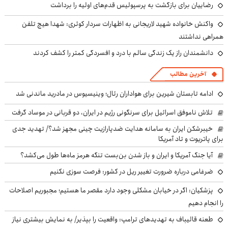
رضاییان برای بازگشت به پرسپولیس قدم‌های اولیه را برداشت
واکنش خانواده شهید لاریجانی به اظهارات سردار کوثری: شهدا هیچ تلفن
همراهی نداشتند
دانشمندان راز یک زندگی سالم با درد و افسردگی کمتر را کشف کردند
آخرین مطالب
ادامه تابستان شیرین برای هواداران رئال؛ وینیسیوس در مادرید ماندنی شد
تلاش ناموفق اسرائیل برای سرنگونی رژیم در ایران، دو قربانی در موساد گرفت
خیبرشکن ایران به سامانه هدایت ضدپارازیت چینی مجهز شد؟/ تهدید جدی
برای پاتریوت و تاد آمریکا
آیا جنگ آمریکا و ایران و باز شدن بن‌بست تنگه هرمز ماه‌ها طول می‌کشد؟
ضرغامی درباره ضرورت تغییر ریل در کشور: فرصت سوزی نکنیم
پزشکیان: اگر در خیابان مشکلی وجود دارد مقصر ما هستیم؛ مجبوریم اصلاحات
را انجام دهیم
طعنه قالیباف به تهدیدهای ترامپ: واقعیت را بپذیر/ به نمایش بیشتری نیاز