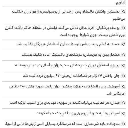
نداریم
نخستین واکنش عالیشاه پس از جدایی از پرسپولیس: از هواداران حلالیت
می‌طلبم
یوسف پزشکیان: افراد عاقل تلاش می‌کنند آرامش در منطقه حاکم باشد؛ کنترل
تورم شدنی نیست، چون شرایط پیچیده است
حمله به قشم و بندرعباس توسط معاون استاندار هرمزگان تکذیب شد
هشدار یمن به عربستان: موشک‌های بالستیک آماده شلیک هستند
پیروزی استقلال تهران با درخشش سحرخیزان و آسانی در دیدار دوستانه
جان باختن ۲۴ زائر در تصادفات اربعینی؛ ۶۷ میلیون تردد ثبت شد
آسوشیتدپرس افشا کرد: حملات سنگین ایران باعث ضربه مغزی ۷۰۰ نظامی
آمریکایی شد
فیدان: هر فعالیت بی‌ثبات‌کننده در سوریه، تهدیدی برای امنیت ترکیه است
اسرائیلی‌ها به خبرنگار پرس‌تی‌وی با نارنجک حمله کردند
مدودف: مایه شرمساری است که در سالگرد بمباران اتمی ژاپنی‌ها نامی از آمریکا