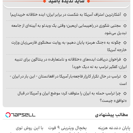
شاید ندیده باشید
آشکارترین اعتراف آمریکا به شکست در برابر ایران؛ ایده خلاقانه خریداریم!
مجتبی شکوری در راهپیمایی اربعین؛ وقتی یک ویدئو به آیینه‌ای از جامعه
تبدیل می‌شود
چگونه به «جنگ هرمز» پایان دهیم؛ به روایت سخنگوی فارسی‌زبان وزارت
خارجه آمریکا
فراخوان دریافت ایده‌های «خلاقانه و نامتعارف» در پنتاگون برای تنبیه
ایران؛ کفگیر ترامپ به ته دیگ خورد!
ترامپ در حال تکرار کارزار فاجعه‌بار آمریکا در افغانستان - این بار در ایران -
است
چرا ترامپ حمله به ایران را متوقف کرد؛ موضع ایران و آمریکا در قبال
«توافق» چیست؟
مطالب پیشنهادی
پایان دغدغه هزینه
یخچال ویترینی 9 فوت
با این روش توی