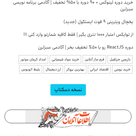
خرید دوره لینوکس + 90 دوره با 50% تخفیف | آکادمی برنامه نویسی
سبزلرن
یخچال ویترینی 9 فوت ایستکول (جدید)
از توایکس اعتبار ۱۰۰۰ تتری بگیر | فقط کافیه شمارتو وارد کنی !!!
دوره ReactJS رو با ۵۰٪ تخفیف بخر | آکادمی سبزلرن
بازرسی جرثقیل
فرم ساز آنلاین
خرید مواد شیمیایی
امداد کرمان موتور
خرید یوسی
اقتصاد ایرانی
بهترین بروکر
ارز دیجیتال
بلیط اتوبوس
نسخه دسکتاپ