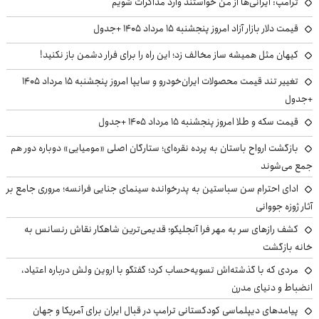
ترامپ: ایرانی‌ها از من خواستند وارد مذاکرات شویم
قیمت دلار بازار آزاد امروز پنجشنبه ۱۵ مرداد ۱۴۰۵ +جدول
کیهان مثل همیشه ساز مخالف زد؛ این راه را برای فرار دشمن باز نکنید!
تغییر تند قیمت محصولات ایران‌خودرو و سایپا امروز پنجشنبه ۱۵ مرداد ۱۴۰۵
+جدول
قیمت سکه و طلا امروز پنجشنبه ۱۵ مرداد ۱۴۰۵ +جدول
بازگشت ارواح باستان به پرده نقره‌ای؛ ستارگان اصلی «مومیایی» دوباره دور هم
جمع می‌شوند
ادای احترام سن سباستین به پدرخوانده سینمای جنایی فرانسه؛ مروری جامع بر
آثار ژوزه جووانی
کشف رازهای سر به مهر فرا آنجلیکو؛ قدیمی‌ترین شاهکار نقاش رنسانس به
خانه بازگشت
مردی که با گذشته‌اش تسویه‌حساب کرد؛ گفتگو با اروین ولش درباره اعتیاد،
انضباط و دنیای مدرن
پیامدهای دیپلماسی کودکستانی ترامپ در قبال ایران برای آمریکا و جهان