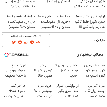
های دندان پزشکی با
ایستکول (جدید)
خونه،سفیدی و زیبایی
پک سفید کننده خانگی
دندوناتو برگردون
(40%off)
از توایکس اعتبار ۱۰۰۰
به لبخندت زیبایی بده!
با اعتماد بنفس لبخند
تتری بگیر | فقط کافیه
(خرید ژل سفیدکننده
بزن (ژل سفیدکننده
شمارتو وارد کنی !!!
دندان با40%تخفیف)
دندان40%تخفیف)
۰
۰
مطالب پیشنهادی
مسیر همراهی و
یخچال ویترینی 9
اعتبار خرید
دوره جامع
گزارش عملکرد
فوت ایستکول
گوشی بگیر 📱
آموزش وردپرس
گروه اسنپ در
(جدید)
همین حالا
با ۵۰% تخفیف
۱۴۰۴
درخواست اعتبار
سبزلرن | فرصت
دوره آموزش
از توایکس اعتبار
خرید دوره
جراحی کمر
بده 🎯
رو از دست نده!
جامع زبان C با
۱۰۰۰ تتری بگیر |
لینوکس + 90
ممنوع شد⛔
۵۰٪ تخفیف |
فقط کافیه
دوره با 50%
میتونی کمرت رو
فرصت یادگیری
شمارتو وارد کنی
تخفیف | آکادمی
در منزل درمان
رو از دست نده
!!!
برنامه نویسی
کنی! 👈🏻