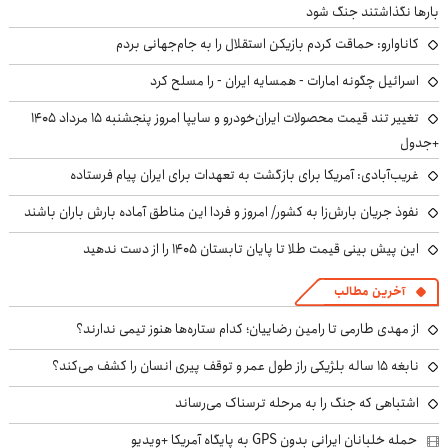
بارها نگذاشتند جنگ شود
کاناوارو: حماقت کردم بازیکن استقلال را به جام‌جهانی بردم
اسرائیل چگونه امارات - همسایه ایران - را مسلح کرد
تغییر تند قیمت محصولات ایران‌خودرو و سایپا امروز پنجشنبه ۱۵ مرداد ۱۴۰۵
+جدول
غریب‌آبادی: آمریکا برای بازگشت به تعهدات برای ایران پیام فرستاده
نفوذ جریان بارش‌زا به کشور/ امروز و فردا این مناطق آماده بارش باران باشند
این پیش بینی قیمت طلا تا پایان تابستان ۱۴۰۵ را از دست ندهید
آخرین مطالب
از مهدی طارمی تا رامین رضاییان؛ کدام ستاره‌ها هنوز تیمی ندارند؟
نابغه ۱۵ ساله بلژیکی راز طول عمر و توقف پیری انسان را کشف می‌کند؟
اشتباهی که جنگ را به مرحله ترسناک می‌رساند
حمله خلبانان ایرانی بدون GPS به پایگاه آمریکا +ویدیو