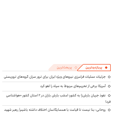
سبزلرن
پرسش‌نامه
پربازدیدترین
پربحث‌ترین
جزئیات عملیات فرامرزی نیروهای ویژه ایران برای ترور سران گروه‌های تروریستی
آمریکا برخی از تحریم‌های مربوط به سپاه را لغو کرد
نفوذ جریان بارش‌زا به کشور؛ امشب بارش باران در ۲ استان کشور +هواشناسی
فردا
روحانی: بنا نیست تا قیامت با همسایگانمان اختلاف داشته باشیم/ رهبر شهید