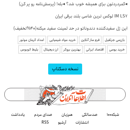
◂کمردردتون برای همیشه خوب شد؟ ◂بله! (پرسش‌نامه رو پر کن)
IM LS7 لوکس ترین شاسی بلند برقی ایران
این ژل سفیدکننده دندوناتو در حد لمینت سفید میکنه(40%تخفیف)
بازرسی جرثقیل
فرم ساز آنلاین
خرید مواد شیمیایی
امداد کرمان موتور
خرید یوسی
اقتصاد ایرانی
بهترین بروکر
ارز دیجیتال
بلیط اتوبوس
نسخه دسکتاپ
شبکه۱۰۰
صدسالگی
هم‌زبان
صدای مردم
یادداشت
انتشارات
آرشیو
RSS