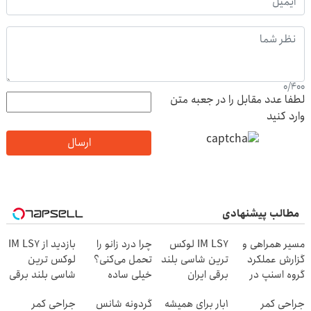
0
/
400
لطفا عدد مقابل را در جعبه متن
وارد کنید
ارسال
مطالب پیشنهادی
مسیر همراهی و
IM LS7 لوکس
چرا درد زانو را
بازدید از IM LS7
گزارش عملکرد
ترین شاسی بلند
تحمل می‌کنی؟
لوکس ترین
گروه اسنپ در
برقی ایران
خیلی ساده
شاسی بلند برقی
۱۴۰۴
درمنزل درمانش
ایران در باشگاه
جراحی کمر
1بار برای همیشه
گردونه شانس
جراحی کمر
کن
انقلاب