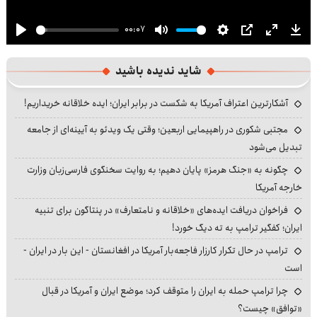
00:07
Play
Mute
Settings
PIP
Enter
Dow
fullscre
شاید ندیده باشید
آشکارترین اعتراف آمریکا به شکست در برابر ایران؛ ایده خلاقانه خریداریم!
مجتبی شکوری در راهپیمایی اربعین؛ وقتی یک ویدئو به آیینه‌ای از جامعه
تبدیل می‌شود
چگونه به «جنگ هرمز» پایان دهیم؛ به روایت سخنگوی فارسی‌زبان وزارت
خارجه آمریکا
فراخوان دریافت ایده‌های «خلاقانه و نامتعارف» در پنتاگون برای تنبیه
ایران؛ کفگیر ترامپ به ته دیگ خورد!
ترامپ در حال تکرار کارزار فاجعه‌بار آمریکا در افغانستان - این بار در ایران -
است
چرا ترامپ حمله به ایران را متوقف کرد؛ موضع ایران و آمریکا در قبال
«توافق» چیست؟