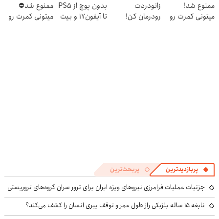
ممنوع شد!
زانودردت
بدون پوچ از PS5
ممنوع شد⛔
میتونی کمرت رو
رودرمان کن!
تا آیفون17 و بیت
میتونی کمرت رو
در منزل درمان
(تکنولوژی آلمان)
کوین 🔥
در منزل درمان
کنی!
◂پرسشنامه▸
کنی! 👈🏻
((پرسش‌نامه))
پرسش‌نامه
پربازدیدترین
پربحث‌ترین
جزئیات عملیات فرامرزی نیروهای ویژه ایران برای ترور سران گروه‌های تروریستی
نابغه ۱۵ ساله بلژیکی راز طول عمر و توقف پیری انسان را کشف می‌کند؟