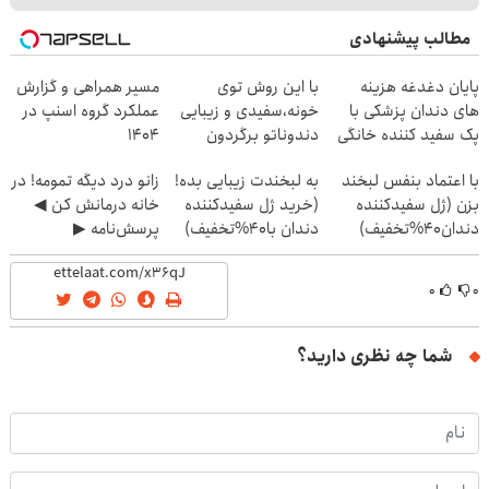
مطالب پیشنهادی
پایان دغدغه هزینه
با این روش توی
مسیر همراهی و گزارش
های دندان پزشکی با
خونه،سفیدی و زیبایی
عملکرد گروه اسنپ در
پک سفید کننده خانگی
دندوناتو برگردون
۱۴۰۴
(40%off)
با اعتماد بنفس لبخند
به لبخندت زیبایی بده!
زانو درد دیگه تمومه! در
بزن (ژل سفیدکننده
(خرید ژل سفیدکننده
خانه درمانش کن ◀
دندان40%تخفیف)
دندان با40%تخفیف)
پرسش‌نامه ▶
۰
۰
شما چه نظری دارید؟