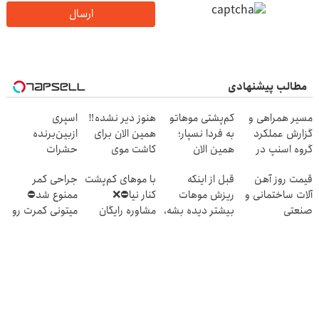
ارسال
مطالب پیشنهادی
مسیر همراهی و
کم‌پشتی موهاتو
هنوز دیر نشده‼️
اسپری
گزارش عملکرد
به فردا نسپار؛
همین الان برای
ازبین‌برنده
گروه اسنپ در
همین الان
کاشت موی
حشرات
۱۴۰۴
مشاوره رایگان
طبیعی اقدام کن!
رختخواب با
قیمت روز آهن
قبل از اینکه
با موهای کم‌پشت
جراحی کمر
بگیر!
فرمول پیشرفته،
آلات ساختمانی و
ریزش موهات
کنار نیا⛔️❌
ممنوع شد⛔
مقابله با انواع
صنعتی
بیشتر دیده بشه،
مشاوره رایگان
میتونی کمرت رو
ساس
اقدام کن‼️
کاشت مو بگیر
در منزل درمان
کنی! 👈🏻
پرسش‌نامه