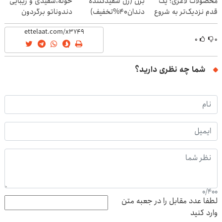
محصولات لاغری؛ یک
بزن (ژل سفیدکننده
خونه،سفیدی و زیبایی
قدم نزدیک‌تر به شروع
دندان40%تخفیف)
دندوناتو برگردون
کاهش وزن
(40%off)
۰
۰
شما چه نظری دارید؟
0
/
400
لطفا عدد مقابل را در جعبه متن
وارد کنید