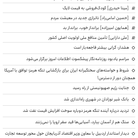
[مینا حیدری] کودک‌فروشی به قیمت لایک
[حسین امامی‌راد] ناترازی جدید در معیشت مردم
[همایون امیرزاده] برانداز خوب، برانداز بد
[علی دارابی] تأمین منافع ملی اولویت اصلی کشور
هشدار: گرانی بیشتر فاجعه‌بار است
مراسم یادبود روزنامه‌نگار پیشکسوت اطلاعات امروز برگزار می‌شود
شروط و خواسته‌های سختگیرانه ایران برای بازگشایی تنگه هرمز؛ توافق با آمریکا
همچنان دور از دسترس!
جنایت رژیم صهیونیستی از راه رسید
بانک شیر نوزادان در شهرری راه‌اندازی شد
تردید درباره آینده تنگه هرمز دوباره سوخت افزایش قیمت نفت شد
سنگ هم از آسمان ببارد، آسیایی‌ها قید سفر اروپا را نمی‌زنند
دیدار استاندار اردبیل با معاون وزیر اقتصاد آذربایجان حول محور توسعه تجارت