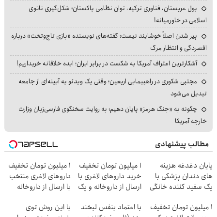
پول عربستان، فناوری ترکیه، توان نظامی پاکستان؛ شکل‌گیری ناتوی
اسلامی در خاورمیانه!
پیر شدن اصلاً خوشایند نیست؛ گفته‌های نویسنده «بازی تاج‌وتخت» درباره
افسردگی و انتظار مرگ
آشکارترین اعتراف آمریکا به شکست در برابر ایران؛ ایده خلاقانه خریداریم!
مجتبی شکوری در راهپیمایی اربعین؛ وقتی یک ویدئو به آیینه‌ای از جامعه
تبدیل می‌شود
چگونه به «جنگ هرمز» پایان دهیم؛ به روایت سخنگوی فارسی‌زبان وزارت
خارجه آمریکا
مطالب پیشنهادی
پایان دغدغه هزینه
1 میلیون تومان تخفیف
۱ میلیون تومان تخفیف
های دندان پزشکی با
خرید داروهای لاغری با
داروهای لاغری منتخب
پک سفید کننده خانگی
ارسال از داروخانه و پک
با ارسال از داروخانه
یخ!
نزدیکت
۱ میلیون تومان تخفیف
با اعتماد بنفس لبخند
با این روش توی