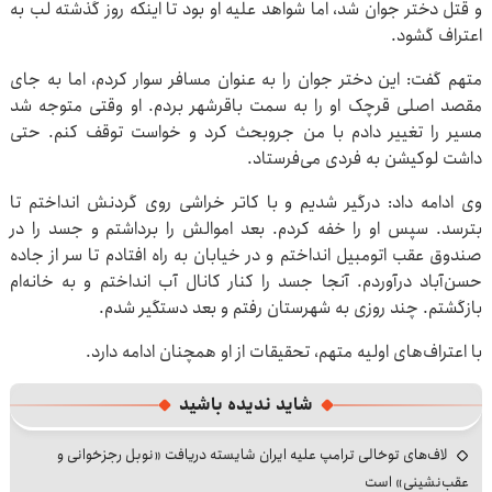
و قتل دختر جوان شد، اما شواهد علیه او بود تا اینکه روز گذشته لب به
اعتراف گشود.
متهم گفت: این دختر جوان را به عنوان مسافر سوار کردم، اما به جای
مقصد اصلی قرچک او را به سمت باقرشهر بردم. او وقتی متوجه شد
مسیر را تغییر دادم با من جروبحث کرد و خواست توقف کنم. حتی
داشت لوکیشن به فردی می‌فرستاد.
وی ادامه داد: درگیر شدیم و با کاتر خراشی روی گردنش انداختم تا
بترسد. سپس او را خفه کردم. بعد اموالش را برداشتم و جسد را در
صندوق عقب اتومبیل انداختم و در خیابان به راه افتادم تا سر از جاده
حسن‌آباد درآوردم. آنجا جسد را کنار کانال آب انداختم و به خانه‌ام
بازگشتم. چند روزی به شهرستان رفتم و بعد دستگیر شدم.
با اعتراف‌های اولیه متهم، تحقیقات از او همچنان ادامه دارد.
شاید ندیده باشید
لاف‌های توخالی ترامپ علیه ایران شایسته دریافت «نوبل رجزخوانی و
عقب‌نشینی» است