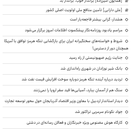
[همایون امیرزاده] برانداز خوب، برانداز بد
[علی دارابی] تأمین منافع ملی اولویت اصلی کشور
هشدار: گرانی بیشتر فاجعه‌بار است
مراسم یادبود روزنامه‌نگار پیشکسوت اطلاعات امروز برگزار می‌شود
شروط و خواسته‌های سختگیرانه ایران برای بازگشایی تنگه هرمز؛ توافق با آمریکا
همچنان دور از دسترس!
جنایت رژیم صهیونیستی از راه رسید
بانک شیر نوزادان در شهرری راه‌اندازی شد
تردید درباره آینده تنگه هرمز دوباره سوخت افزایش قیمت نفت شد
سنگ هم از آسمان ببارد، آسیایی‌ها قید سفر اروپا را نمی‌زنند
دیدار استاندار اردبیل با معاون وزیر اقتصاد آذربایجان حول محور توسعه تجارت
جواد نکونام سرمربی تراکتور شد
کارگاه هوش مصنوعی ویژه خبرنگاران و فعالان رسانه‌ای در دشتی