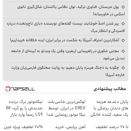
پول عربستان، فناوری ترکیه، توان نظامی پاکستان؛ شکل‌گیری ناتوی
اسلامی در خاورمیانه!
پیر شدن اصلاً خوشایند نیست؛ گفته‌های نویسنده «بازی تاج‌وتخت» درباره
افسردگی و انتظار مرگ
آشکارترین اعتراف آمریکا به شکست در برابر ایران؛ ایده خلاقانه خریداریم!
مجتبی شکوری در راهپیمایی اربعین؛ وقتی یک ویدئو به آیینه‌ای از جامعه
تبدیل می‌شود
چگونه به «جنگ هرمز» پایان دهیم؛ به روایت سخنگوی فارسی‌زبان وزارت
خارجه آمریکا
مطالب پیشنهادی
پایان دغدغه هزینه
لوکس‌ترین شاسی‌بلند
نیکاموتور برگ برنده
های دندان پزشکی با
EREV در ایران، توسط
جدیدش را رو کرد، IM
پک سفید کننده خانگی
نیکا موتور رونمایی شد!
LS9 رسماً وارد بازار
ایران شد
تا 70 درصد تخفیف
آهن پرایس، خرید
70% تخفیف ویژه جین