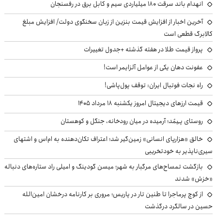
انهدام باند سرقت ۱۸۰ میلیاردی سیم و کابل برق در رفسنجان
آخرین اخبار از افزایش قیمت بنزین از زبان سخنگوی دولت/ افزایش مبلغ
کالابرگ قطعی است
پرواز قیمت طلا در هفته گذشته +جدول تغییرات
عفونت دهان یکی از عوامل آلزایمر است!
راه نجات فوتبال ایران: توقف پول‌پاشی!
قیمت ارزهای دیجیتال امروز یکشنبه ۱۸ مرداد ۱۴۰۵
روستای پـِیمُد؛ آرمیده در میان رودخانه، جنگل و کوهستان
خالق «هزارپای انسانی» زمین‌گیر شد؛ اعتراف تکان‌دهنده به ام‌اس و اشتهای
سیری‌ناپذیر به خودتخریبی
بازگشت تمساح‌های مرگبار به شهر؛ میسن گودینگ و امیلی راد ستاره‌های دنباله
«خزش» شدند
از کوچ‌ پرماجرا تا طنین تار در پاریس؛ مروری بر کارنامه درخشان امین‌الله
حسین در سالگرد درگذشت