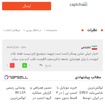
ارسال
نظرات
منتشرشده: 1
در انتظار بررسی: 0
غیرقابل انتشار: 0
ناشناس
۱۱:۴۰ - ۱۴۰۴/۱۱/۲۶
اخبار خیلی خشن ومتأثر کننده است اینهمه ت‌وضیح لازم نیست فقط نکات
آموزنده را برای هوشیاری جامعه تذکربدهید کافیست قلب آدم بدرد میآید
پاسخ
0
0
مطالب پیشنهادی
لوکس‌ترین
خرید موبایل با
مسیر همراهی و
رونمایی رسمی
شاسی‌بلند EREV
اسنپ پی | در ۴
گزارش عملکرد
IM LS9
در ایران، توسط
قسط بدون سود
گروه اسنپ در
لوکس‌ترین
نیکا موتور
و کارمزد!
۱۴۰۴
EREV در ایران