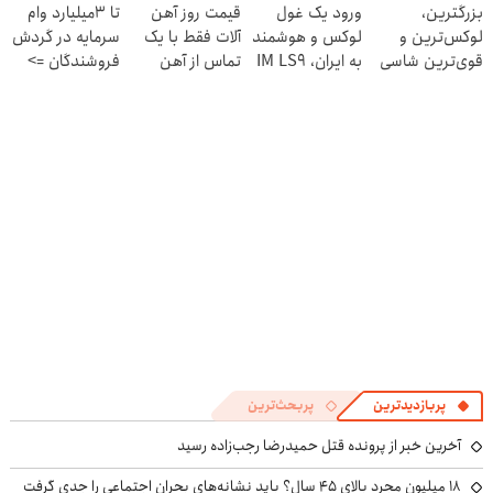
بزرگترین،
ورود یک غول
قیمت روز آهن
تا 3میلیارد وام
رونمایی شد!
لوکس‌ترین و
لوکس و هوشمند
آلات فقط با یک
سرمایه در گردش
قوی‌ترین شاسی
به ایران، IM LS9
تماس از آهن
فروشندگان =>
بلند EREV در در
رسماً رونمایی
پرایس
فروشگاهت رو
ایران رونمایی شد
شد
ثبت کن
پربازدیدترین
پربحث‌ترین
آخرین خبر از پرونده قتل حمیدرضا رجب‌زاده رسید
۱۸ میلیون مجرد بالای ۴۵ سال؟ باید نشانه‌های بحران اجتماعی را جدی گرفت