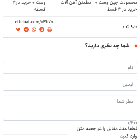
محصولات جین وست +
مطمئن آهن آلات
وست + خرید در4
خرید در 4 قسط
قسطه
۰
۰
شما چه نظری دارید؟
0
/
400
لطفا عدد مقابل را در جعبه متن
وارد کنید