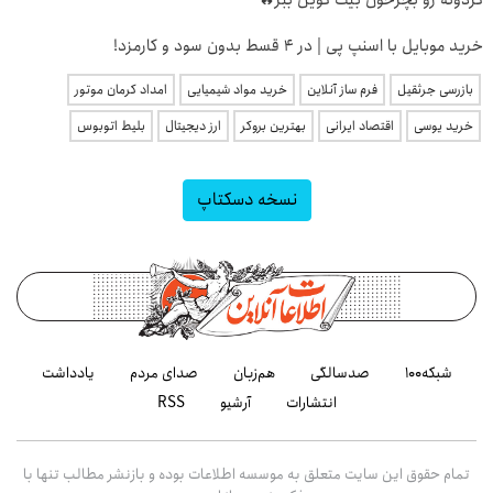
گردونه رو بچرخون بیت کوین ببر🔥
خرید موبایل با اسنپ پی | در ۴ قسط بدون سود و کارمزد!
بازرسی جرثقیل
فرم ساز آنلاین
خرید مواد شیمیایی
امداد کرمان موتور
خرید یوسی
اقتصاد ایرانی
بهترین بروکر
ارز دیجیتال
بلیط اتوبوس
نسخه دسکتاپ
شبکه۱۰۰
صدسالگی
هم‌زبان
صدای مردم
یادداشت
انتشارات
آرشیو
RSS
تمام حقوق این سایت متعلق به موسسه اطلاعات بوده و بازنشر مطالب تنها با