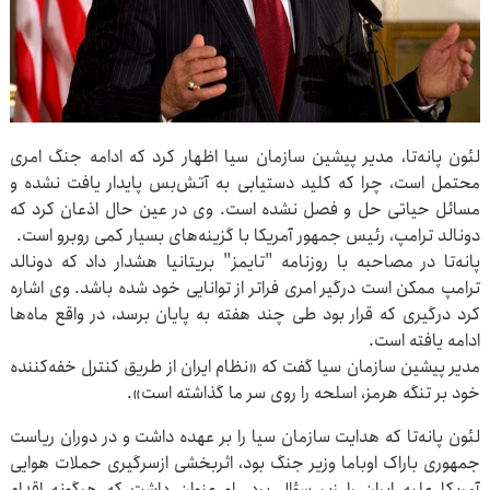
لئون پانه‌تا، مدیر پیشین سازمان سیا اظهار کرد که ادامه جنگ امری
محتمل است، چرا که کلید دستیابی به آتش‌بس پایدار یافت نشده و
مسائل حیاتی حل و فصل نشده است. وی در عین حال اذعان کرد که
دونالد ترامپ، رئیس جمهور آمریکا با گزینه‌های بسیار کمی روبرو است.
پانه‌تا در مصاحبه با روزنامه "تایمز" بریتانیا هشدار داد که دونالد
ترامپ ممکن است درگیر امری فراتر از توانایی خود شده باشد. وی اشاره
کرد درگیری‌ که قرار بود طی چند هفته به پایان برسد، در واقع ماه‌ها
ادامه یافته است.
مدیر پیشین سازمان سیا گفت که «نظام ایران از طریق کنترل خفه‌کننده
خود بر تنگه هرمز، اسلحه را روی سر ما گذاشته است».
لئون پانه‌تا که هدایت سازمان سیا را بر عهده داشت و در دوران ریاست
جمهوری باراک اوباما وزیر جنگ بود، اثربخشی ازسرگیری حملات هوایی
آمریکا علیه ایران را زیر سؤال برد. او عنوان داشت که هرگونه اقدام