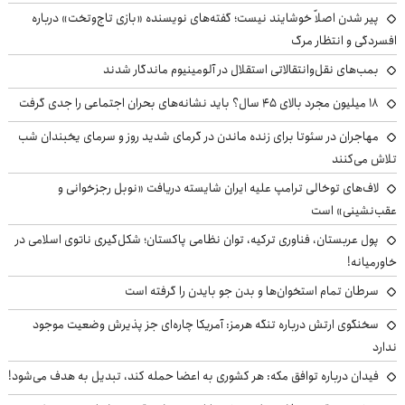
پیر شدن اصلاً خوشایند نیست؛ گفته‌های نویسنده «بازی تاج‌وتخت» درباره
افسردگی و انتظار مرگ
بمب‌های نقل‌وانتقالاتی استقلال در آلومینیوم ماندگار شدند
۱۸ میلیون مجرد بالای ۴۵ سال؟ باید نشانه‌های بحران اجتماعی را جدی گرفت
مهاجران در سئوتا برای زنده ماندن در گرمای شدید روز و سرمای یخبندان شب
تلاش می‌کنند
لاف‌های توخالی ترامپ علیه ایران شایسته دریافت «نوبل رجزخوانی و
عقب‌نشینی» است
پول عربستان، فناوری ترکیه، توان نظامی پاکستان؛ شکل‌گیری ناتوی اسلامی در
خاورمیانه!
سرطان تمام استخوان‌ها و بدن جو بایدن را گرفته است
سخنگوی ارتش درباره تنگه هرمز: آمریکا چاره‌ای جز پذیرش وضعیت موجود
ندارد
فیدان درباره توافق مکه: هر کشوری به اعضا حمله کند، تبدیل به هدف می‌شود!