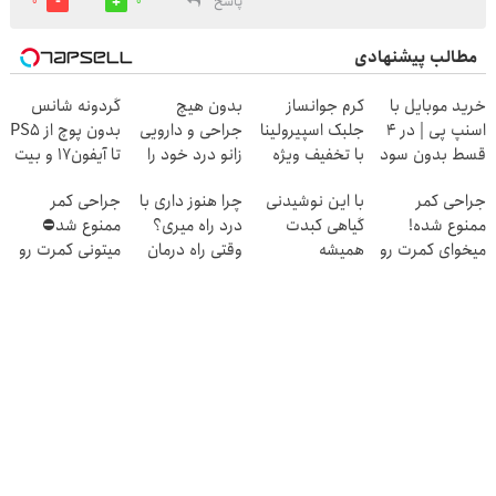
پاسخ
0
0
مطالب پیشنهادی
خرید موبایل با
کرم جوانساز
بدون هیچ
گردونه شانس
اسنپ پی | در ۴
جلبک اسپیرولینا
جراحی و دارویی
بدون پوچ از PS5
قسط بدون سود
با تخفیف ویژه
زانو درد خود را
تا آیفون17 و بیت
و کارمزد!
درمان کنید ◀
کوین 🔥
جراحی کمر
با این نوشیدنی
چرا هنوز داری با
جراحی کمر
پرسش نامه ▶
ممنوع شده!
گیاهی کبدت
درد راه میری؟
ممنوع شد⛔
میخوای کمرت رو
همیشه
وقتی راه درمان
میتونی کمرت رو
در منزل درمان
پرقدرته55%تخفیف
جلو پاته!
در منزل درمان
کنی؟
کنی! 👈🏻
((پرسش‌نامه))
پرسش‌نامه