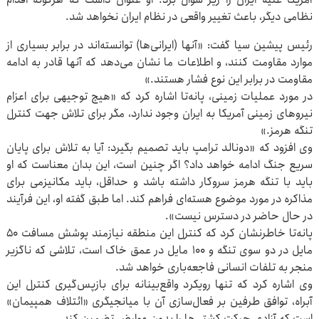
نظامی دیگر، باعث تغییر واقعی در نظام ایران نخواهد شد.
رئیس پیشین سیا گفت: «آنها (ایرانی‌ها) توانسته‌اند در برابر بسیاری از
موارد مقاومت کنند، و اطلاعات ما نشان می‌دهد که آنها قادر به ادامه
مقاومت در برابر این نوع فشار هستند.»
در مورد عملیات زمینی، پانه‌تا اشاره کرد که «هیچ توجیهی برای اعزام
نیروهای زمینی آمریکا به ایران وجود ندارد، مگر برای تلاش جهت کنترل
تنگه هرمز.»
وی افزود که «دونالد ترامپ باید تصمیم بگیرد: آیا به تلاش برای پایان
سریع جنگ ادامه خواهد داد؟ اگر چنین است، این بدان معناست که او
باید با تنگه هرمز سروکار داشته باشد و حداقل، باید مکانیزمی برای
مذاکره در مورد موضوع هسته‌ای فراهم کند. اما طبق گفته او، این فرآیند
در حال حاضر در دسترس نیست».
پانه‌تا خاطرنشان کرد که کنترل این منطقه نیازمند پوشش مسافت ۵۰
مایل در دو سوی تنگه و ۱۰۰ مایل در عمق خاک است، تلاشی که ناگزیر
منجر به تلفات انسانی فاجعه‌باری خواهد شد.
وی اشاره کرد که تنها رویکرد واقع‌بینانه برای بازپس‌گیری کنترل این
آبراه، توافق طرفین بر فعال‌سازی آن با میانجیگری «ائتلاف همپیمان»
است که آزادی حرکت کشتی‌ها را بدون عوارض تضمین کند.