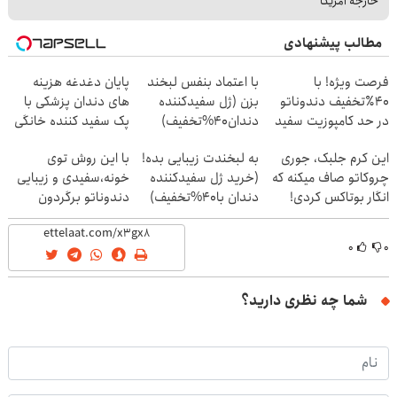
خارجه آمریکا
مطالب پیشنهادی
فرصت ویژه! با
با اعتماد بنفس لبخند
پایان دغدغه هزینه
40٪تخفیف دندوناتو
بزن (ژل سفیدکننده
های دندان پزشکی با
در حد کامپوزیت سفید
دندان40%تخفیف)
پک سفید کننده خانگی
کن
این کرم جلبک، جوری
به لبخندت زیبایی بده!
با این روش توی
چروکاتو صاف میکنه که
(خرید ژل سفیدکننده
خونه،سفیدی و زیبایی
انگار بوتاکس کردی!
دندان با40%تخفیف)
دندوناتو برگردون
(تخفیف ویژه)
(40%off)
۰
۰
شما چه نظری دارید؟