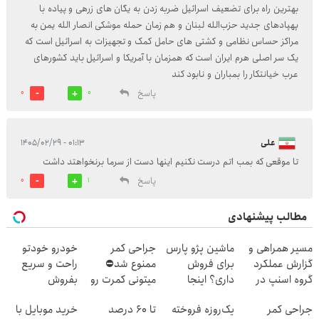
بهترین راه برای تضعیف اسرائیل ضربه زدن به یگان های زرهی و پیاده با
پهپادهای جدید حزب‌الله لبنان و هم زمان حمله موشکی انصار الله یمن به
مراکز حساس نظامی و کشتی های حامل کمک و تجهیزات به اسرائیل است که
یک سر اصلی هرم ایران است که همزمان با آمریکا و اسرائیل باید کشورهای
عرب خیانتکار را بمباران و نابود کند
پاسخ
0
0
علی
۰۱:۱۳ - ۱۴۰۵/۰۲/۲۹
تا موقعی که بمب اتم درست نکنیم اینها دست از سرما برنخواهتد داشت
پاسخ
0
1
مطالب پیشنهادی
مسیر همراهی و
ماشین پژو پارس
جراحی کمر
خودرو خودتو
گزارش عملکرد
برای فروش
ممنوع شد⛔
راحت و سریع
گروه اسنپ در
داری؟ اینجا
میتونی کمرت رو
بفروش
۱۴۰۴
سریع بفروشش
در منزل درمان
جراحی کمر
یک‌روزه فروخته
تا 60 درصد
خرید موبایل با
کنی! 👈🏻