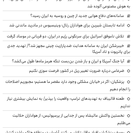
به هوش مصنوعی آلوده شد
سامانه‌های دفاع هوایی جدید از چین و روسیه به ایران رسید؟
ادامه تابستان شیرین برای هواداران رئال؛ وینیسیوس در مادرید ماندنی شد
تلاش ناموفق اسرائیل برای سرنگونی رژیم در ایران، دو قربانی در موساد گرفت
خیبرشکن ایران به سامانه هدایت ضدپارازیت چینی مجهز شد؟/ تهدید جدی
برای پاتریوت و تاد آمریکا
آیا جنگ آمریکا و ایران و باز شدن بن‌بست تنگه هرمز ماه‌ها طول می‌کشد؟
ضرغامی درباره ضرورت تغییر ریل در کشور: فرصت سوزی نکنیم
پزشکیان: اگر در خیابان مشکلی وجود دارد مقصر ما هستیم؛ مجبوریم اصلاحات
را انجام دهیم
طعنه قالیباف به تهدیدهای ترامپ: واقعیت را بپذیر/ به نمایش بیشتری نیاز
نداریم
نخستین واکنش عالیشاه پس از جدایی از پرسپولیس: از هواداران حلالیت
می‌طلبم
یوسف پزشکیان: افراد عاقل تلاش می‌کنند آرامش در منطقه حاکم باشد؛ کنترل