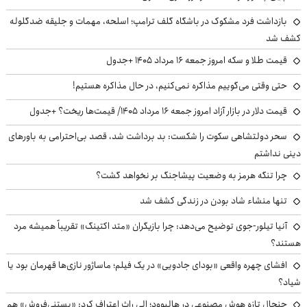
بازداشت فرد مشکوک در باشگاه گلف ترامپ؛ اسلحه، مهمات و جلیقه ضدگلوله
کشف شد
قیمت طلا و سکه امروز جمعه ۱۶ مرداد ۱۴۰۵ +جدول
حتی وقتی می‌گوییم مذاکره نمی‌کنیم، در حال مذاکره هستیم!
قیمت دلار در بازار آزاد امروز جمعه ۱۶ مرداد ۱۴۰۵/ قیمت‌ها ریخت؟ +جدول
سحر دولتشاهی سکوت را شکست: بد برداشت شد، قصد بی‌احترامی به باورهای
دینی نداشتم
چرا تنگه هرمز به وضعیت پیشاجنگ بر نخواهد گشت؟
تنها منشاء شاد بودن در زندگی کشف شد
آنیا تیلور-جوی توضیح می‌دهد: چرا بازیگران «متد اکتینگ» تقریباً همیشه مرد
هستند؟
افشای چهره واقعی «بودای جادویی» در یک فیلم؛ ماساژور نازی‌ها قهرمان بود یا
شیاد؟
جنجال تازه هوش مصنوعی در هالیوود؛ الی راث اعتراف کرد: «بستنی‌فروش» هم