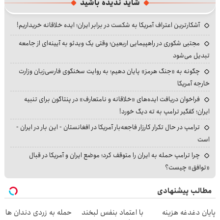
شاید ندیده باشید
آشکارترین اعتراف آمریکا به شکست در برابر ایران؛ ایده خلاقانه خریداریم!
مجتبی شکوری در راهپیمایی اربعین؛ وقتی یک ویدئو به آیینه‌ای از جامعه
تبدیل می‌شود
چگونه به «جنگ هرمز» پایان دهیم؛ به روایت سخنگوی فارسی‌زبان وزارت
خارجه آمریکا
فراخوان دریافت ایده‌های «خلاقانه و نامتعارف» در پنتاگون برای تنبیه
ایران؛ کفگیر ترامپ به ته دیگ خورد!
ترامپ در حال تکرار کارزار فاجعه‌بار آمریکا در افغانستان - این بار در ایران -
است
چرا ترامپ حمله به ایران را متوقف کرد؛ موضع ایران و آمریکا در قبال
«توافق» چیست؟
مطالب پیشنهادی
پایان دغدغه هزینه
با اعتماد بنفس لبخند
حمله به زردی دندان ها