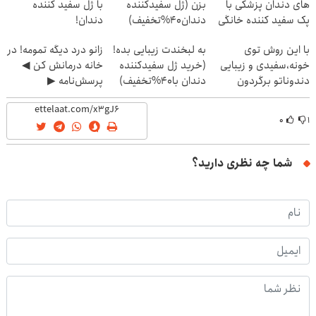
های دندان پزشکی با
بزن (ژل سفیدکننده
با ژل سفید کننده
پک سفید کننده خانگی
دندان40%تخفیف)
دندان!
خرید40%تخفیف
با این روش توی
به لبخندت زیبایی بده!
زانو درد دیگه تمومه! در
خونه،سفیدی و زیبایی
(خرید ژل سفیدکننده
خانه درمانش کن ◀
دندوناتو برگردون
دندان با40%تخفیف)
پرسش‌نامه ▶
(40%off)
۰
۱
شما چه نظری دارید؟