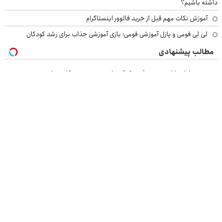
داشته باشیم؟
آموزش نکات مهم قبل از خرید فالوور اینستاگرام
لی لی فومی و پازل آموزشی فومی؛ بازی آموزشی جذاب برای رشد کودکان
مطالب پیشنهادی
خرید موبایل با اسنپ پی | در ۴ قسط بدون سود و کارمزد!
میخوای S5 خودتو بفروشی؟ اینجا سریع و منصفانه تر بفروش
ماشین پژو پارس برای فروش داری؟ اینجا سریع بفروشش
درمان تضمینی درد کمر در منزل 👌 "کافیه پرسش‌نامه رو پر کنی"
بازرسی جرثقیل
فرم ساز آنلاین
خرید مواد شیمیایی
امداد کرمان موتور
خرید یوسی
اقتصاد ایرانی
بهترین بروکر
ارز دیجیتال
بلیط اتوبوس
نسخه دسکتاپ