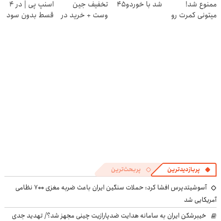
ممنوع شد!
شد با خوردو45
تخفیف جین
اسنپ پی | در ۴
پرسش‌نامه
میتونی کمرت رو
وست + خرید در
قسط بدون سود
در منزل درمان
4 قسط
و کارمزد!
کنی!
((پرسش‌نامه))
پربازدیدترین
پربحث‌ترین
آسوشیتدپرس افشا کرد: حملات سنگین ایران باعث ضربه مغزی ۷۰۰ نظامی
آمریکایی شد
خیبرشکن ایران به سامانه هدایت ضدپارازیت چینی مجهز شد؟/ تهدید جدی