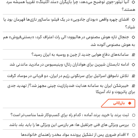
آنیا تیلور-جوی توضیح می‌دهد: چرا بازیگران «متد اکتینگ» تقریباً همیشه مرد
هستند؟
افشای چهره واقعی «بودای جادویی» در یک فیلم؛ ماساژور نازی‌ها قهرمان بود یا
شیاد؟
جنجال تازه هوش مصنوعی در هالیوود؛ الی راث اعتراف کرد: «بستنی‌فروش» هم
به هوش مصنوعی آلوده شد
سامانه‌های دفاع هوایی جدید از چین و روسیه به ایران رسید؟
ادامه تابستان شیرین برای هواداران رئال؛ وینیسیوس در مادرید ماندنی شد
تلاش ناموفق اسرائیل برای سرنگونی رژیم در ایران، دو قربانی در موساد گرفت
خیبرشکن ایران به سامانه هدایت ضدپارازیت چینی مجهز شد؟/ تهدید جدی
برای پاتریوت و تاد آمریکا
بازرگانی
ثبت برند یا خرید برند آماده : کدام راه برای کسب‌وکار شما مناسب‌تر است؟
بررسی ویژگی های فنی جرثقیل ها: هر بازرسی این ویژگی ها را باید بلد باشد
۷ اقدام ضروری پس از تشکیل پرونده مواد مخدر؛ راهنمای خانواده‌ها