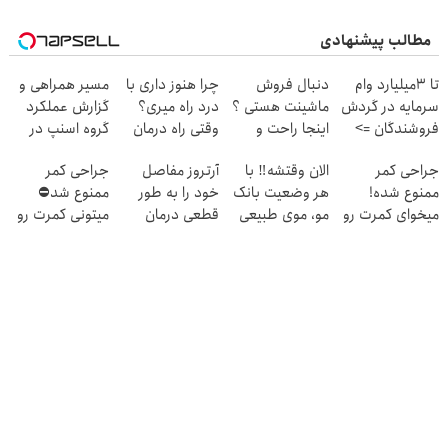
مطالب پیشنهادی
تا 3میلیارد وام
دنبال فروش
چرا هنوز داری با
مسیر همراهی و
سرمایه در گردش
ماشینت هستی ؟
درد راه میری؟
گزارش عملکرد
فروشندگان =>
اینجا راحت و
وقتی راه درمان
گروه اسنپ در
فروشگاهت رو
سریع بفروش ✅
جلو پاته!
۱۴۰۴
جراحی کمر
الان وقتشه‼️ با
آرتروز مفاصل
جراحی کمر
ثبت کن
ممنوع شده!
هر وضعیت بانک
خود را به طور
ممنوع شد⛔
میخوای کمرت رو
مو، موی طبیعی
قطعی درمان
میتونی کمرت رو
در منزل درمان
بکار!
کنید!
در منزل درمان
کنی؟
◗پرسش‌نامه◖
کنی! 👈🏻
((پرسش‌نامه))
پرسش‌نامه