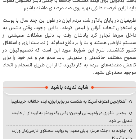
باشد. بنابراین برای اینکه مصلحت جامعه با جنگی دیگر مخدوش نشود،
باید از این فرصت طلایی بهره روی صد درصدی داشته باشیم.
ظریفیان در پایان یادآور شد: مردم ایران در طول این چند سال با پوست
و استخوان تبعات گرانی را لمس کردند. با این وجود، وقتی دشمن به
داخل مرزها تجاوز کرد یادشان رفت به دلیل مشکلات معیشتی از
سیستم ناراضی هستند و بنا را بر دفاع تمام‌قد از تمامیت ارزی و استقلال
کشور گذاشتند. شرح این شرایط موید این است که تصمیم‌گیران در
سطوح مختلف حاکمیتی و مدیریتی باید همهِ هم و غم خود را برای
کاهش دغدغه‌های مردم به کار بگیرند تا از این طریق انسجام و اتحاد
موجود مخدوش نشود.
شاید ندیده باشید
آشکارترین اعتراف آمریکا به شکست در برابر ایران؛ ایده خلاقانه خریداریم!
مجتبی شکوری در راهپیمایی اربعین؛ وقتی یک ویدئو به آیینه‌ای از جامعه
تبدیل می‌شود
چگونه به «جنگ هرمز» پایان دهیم؛ به روایت سخنگوی فارسی‌زبان وزارت
خارجه آمریکا