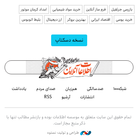
بازرسی جرثقیل
فرم ساز آنلاین
خرید مواد شیمیایی
امداد کرمان موتور
خرید یوسی
اقتصاد ایرانی
بهترین بروکر
ارز دیجیتال
بلیط اتوبوس
نسخه دسکتاپ
شبکه۱۰۰
صدسالگی
هم‌زبان
صدای مردم
یادداشت
انتشارات
آرشیو
RSS
تمام حقوق این سایت متعلق به موسسه اطلاعات بوده و بازنشر مطالب تنها با
ذکر منبع مجاز است.
طراحی و تولید: نستوه