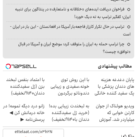
فراخوان دریافت ایده‌های «خلاقانه و نامتعارف» در پنتاگون برای تنبیه
ایران؛ کفگیر ترامپ به ته دیگ خورد!
ترامپ در حال تکرار کارزار فاجعه‌بار آمریکا در افغانستان - این بار در ایران -
است
چرا ترامپ حمله به ایران را متوقف کرد؛ موضع ایران و آمریکا در قبال
«توافق» چیست؟
مطالب پیشنهادی
پایان دغدغه هزینه
با این روش توی
با اعتماد بنفس لبخند
های دندان پزشکی با
خونه،سفیدی و زیبایی
بزن (ژل سفیدکننده
پک سفید کننده خانگی
دندوناتو برگردون
دندان40%تخفیف)
(40%off)
ویدیو هولناک از جوان
به لبخندت زیبایی بده!
زانو درد دیگه تمومه! در
کارتن خوابی که
(خرید ژل سفیدکننده
خانه درمانش کن ◀
میلیاردر شد. آموزش
دندان با40%تخفیف)
پرسش‌نامه ▶
رایگان
۱
۰