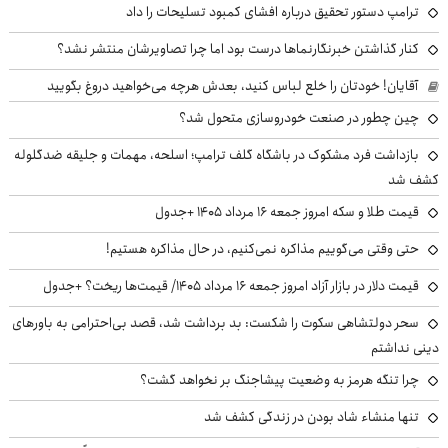
ترامپ دستور تحقیق درباره افشای کمبود تسلیحات را داد
کنار گذاشتن خبرنگارنماها درست بود اما چرا تصاویرشان منتشر نشد؟
آقایان! خودتان را خلع لباس کنید، بعدش هرچه می‌خواهید دروغ بگویید
چین چطور در صنعت خودروسازی متحول شد؟
بازداشت فرد مشکوک در باشگاه گلف ترامپ؛ اسلحه، مهمات و جلیقه ضدگلوله
کشف شد
قیمت طلا و سکه امروز جمعه ۱۶ مرداد ۱۴۰۵ +جدول
حتی وقتی می‌گوییم مذاکره نمی‌کنیم، در حال مذاکره هستیم!
قیمت دلار در بازار آزاد امروز جمعه ۱۶ مرداد ۱۴۰۵/ قیمت‌ها ریخت؟ +جدول
سحر دولتشاهی سکوت را شکست: بد برداشت شد، قصد بی‌احترامی به باورهای
دینی نداشتم
چرا تنگه هرمز به وضعیت پیشاجنگ بر نخواهد گشت؟
تنها منشاء شاد بودن در زندگی کشف شد