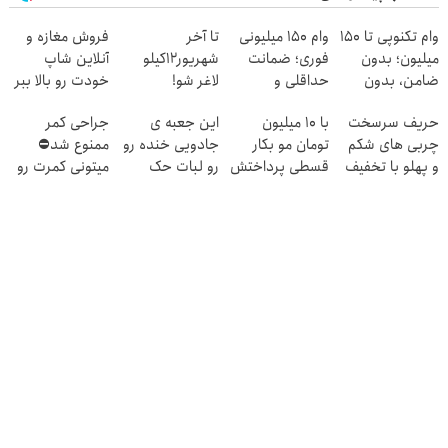
وام تکنوپی تا ۱۵۰
وام ۱۵۰ میلیونی
تا آخر
فروش مغازه و
میلیون؛ بدون
فوری؛ ضمانت
شهریور12کیلو
آنلاین شاپ
ضامن، بدون
حداقلی و
لاغر شو!
خودت رو بالا ببر
دردسر
بازپرداخت
حریف سرسخت
با 10 میلیون
این جعبه ی
جراحی کمر
دوساله
چربی های شکم
تومان مو بکار
جادویی خنده رو
ممنوع شد⛔
و پهلو با تخفیف
قسطی پرداختش
رو لبات حک
میتونی کمرت رو
ویژه ی جام
کن😍
میکنه
در منزل درمان
جهانی
خرید40%تخفیف
کنی! 👈🏻
پرسش‌نامه