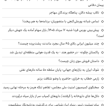
پیمان دفاعی
تالاب بیشه دالان، پناهگاه پرندگان مهاجر
تماس شبانه پورعلی‌گنجی با منصوریان؛ برنامه‌ها به هم ریخت!
پیش‌بینی بورس فردا شنبه ۱۷ مرداد ۱۴۰۵/ بازار سهام آماده یک جهش دیگر
است؟
چند میلیون ایرانی بالای ۴۵ سال مجرد ماندند؛ پشت‌پرده چیست؟
پاکستان چگونه - در حضور هند - به یک قدرت هوایی منطقه‌ای تبدیل شد
داستان فروش موی زنان چیست؟
شوک ایران به بازارهای جهانی؛ پایان سلطه ۵۰ ساله دلارهای نفتی
زارعی خطاب به خرازی: حاضرم با وضو شلاقت بزنم
سخنگوی کمیسیون امنیت ملی مجلس: تفاهم تنگه هرمز به مرحله نهایی رسید
دلال‌ها جای داروخانه را گرفتند/ داروهای کمیاب سر از بازار سیاه درآوردند
پیام تسلیت رئیس بنیاد ایران‌شناسی برای درگذشت روزنامه‌نگار پیشکسوت