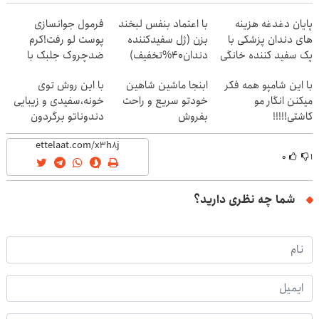
پایان دغدغه هزینه
با اعتماد بنفس لبخند
فرمول جوانسازی
های دندان پزشکی با
بزن (ژل سفیدکننده
پوست لو رفت!کرم
پک سفید کننده خانگی
دندان40%تخفیف)
ضدچروک جلبک با
تخفیف
با این شامپو همه فکر
ابنجا ماشین شاهین
با این روش توی
میکنن انگار مو
خودتو سریع و راحت
خونه،سفیدی و زیبایی
کاشتی!!!!!
بفروش
دندوناتو برگردون
(40%off)
۰
۱
شما چه نظری دارید؟