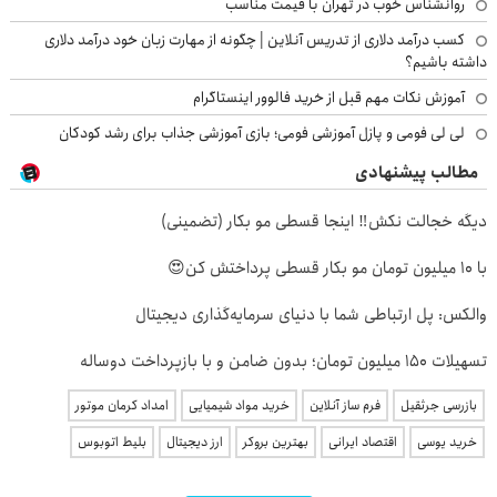
روانشناس خوب در تهران با قیمت مناسب
کسب درآمد دلاری از تدریس آنلاین | چگونه از مهارت زبان خود درآمد دلاری
داشته باشیم؟
آموزش نکات مهم قبل از خرید فالوور اینستاگرام
لی لی فومی و پازل آموزشی فومی؛ بازی آموزشی جذاب برای رشد کودکان
مطالب پیشنهادی
دیگه خجالت نکش‼️ اینجا قسطی مو بکار (تضمینی)
با 10 میلیون تومان مو بکار قسطی پرداختش کن😍
والکس: پل ارتباطی شما با دنیای سرمایه‌گذاری دیجیتال
تسهیلات ۱۵۰ میلیون تومان؛ بدون ضامن و با بازپرداخت دوساله
بازرسی جرثقیل
فرم ساز آنلاین
خرید مواد شیمیایی
امداد کرمان موتور
خرید یوسی
اقتصاد ایرانی
بهترین بروکر
ارز دیجیتال
بلیط اتوبوس