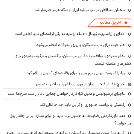
سخنان متناقض ترامپ درباره ایران و تنگه هرمز خبرساز شد
آخرین مطالب
ادعای وال‌استریت ژورنال: حمله روسیه به یکی از اعضای ناتو قطعی است
خبر خوب برای بازنشستگان: واریزی معوقات انجام می‌شود
مقام سعودی: توافقنامه دفاعی عربستان، پاکستان و ترکیه تهدیدی برای
کشورهای منطقه نیست
پیاتزا فهرست نهایی تیم ملی را برای رقابت‌های آسیایی اعلام کرد
حراج ۸۸ اثر فاخر از زمان تیموریان تا دوره معاصر +تصاویر
ماجرای پرسپولیس و دنیل گرا؛ تارتار خواهان جدایی دفاع راست سرخ‌ها است
زلنسکی با ریاست جمهوری اوکراین باید خداحافظی کند
عدد باورنکردنی رضایت‌نامه حسین‌نژاد؛ دینامو برای ستاره ایرانی چقدر پول
می‌خواهد؟
اقامه نماز سران عربستان، پاکستان و ترکیه در مسجدالحرام همزمان با امضای