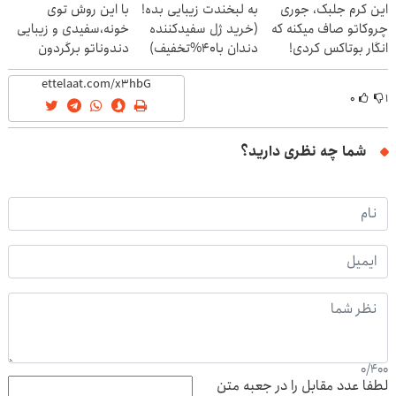
این کرم جلبک، جوری
به لبخندت زیبایی بده!
با این روش توی
چروکاتو صاف میکنه که
(خرید ژل سفیدکننده
خونه،سفیدی و زیبایی
انگار بوتاکس کردی!
دندان با40%تخفیف)
دندوناتو برگردون
(تخفیف ویژه)
(40%off)
۰
۱
شما چه نظری دارید؟
0
/
400
لطفا عدد مقابل را در جعبه متن