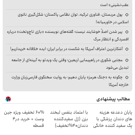
عقب‌نشینی» است
پول عربستان، فناوری ترکیه، توان نظامی پاکستان؛ شکل‌گیری ناتوی
اسلامی در خاورمیانه!
پیر شدن اصلاً خوشایند نیست؛ گفته‌های نویسنده «بازی تاج‌وتخت» درباره
افسردگی و انتظار مرگ
آشکارترین اعتراف آمریکا به شکست در برابر ایران؛ ایده خلاقانه خریداریم!
مجتبی شکوری در راهپیمایی اربعین؛ وقتی یک ویدئو به آیینه‌ای از جامعه
تبدیل می‌شود
چگونه به «جنگ هرمز» پایان دهیم؛ به روایت سخنگوی فارسی‌زبان وزارت
خارجه آمریکا
مطالب پیشنهادی
پایان دغدغه هزینه
با اعتماد بنفس لبخند
60% تخفیف ویژه جین
های دندان پزشکی با
بزن (ژل سفیدکننده
وست + خرید در4
پک سفید کننده خانگی
دندان40%تخفیف)
قسطه