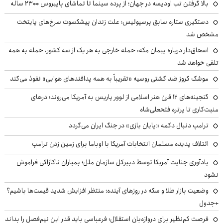
بالا گرفتن تب اودیسه در جهان؛ از پرده سینما تا تماشای پاپیروس ۲۳۰۰ ساله
دستگیری ستاره سابق پرسپولیس؛ علت زندان پیشکسوت سرخ‌های پایتخت
مشخص شد
اسحاق‌دار درباره پیمان مکه: حمله خارجی به هر یک از سه کشور، حمله به همه
تلقی خواهد شد
موشک کروز ضد کشتی روسیه «تقریباً به همه پدافندهای هوایی» نفوذ می‌کند
گنجینه‌های ۱۲ قرن هنر اسلامی از لوور پاریس به آمریکا می‌روند؛ درهای
منبت‌کاری تا پرتره فتحعلی‌شاه
ترامپ دنبال دکمه «پایان بازی» در جنگ ایران می‌گردد
ائتلاف پدیده مسلمان انتخابات آمریکا با اوباما برای زمین زدن ترامپ
یادآوری جنایت آمریکا توسط دبیرکل سازمان ملل؛ بمباران ناکازاکی فراموش
نشود
وضعیت بازار طلا و سکه در روزهای آینده؛ منتظر افزایش شدید قیمت‌ها باشیم؟
+جدول
فرصت کم‌نظیر برای دروازه‌بان استقلال؛ فرعباسی باید قدر این نیم‌فصل را بداند