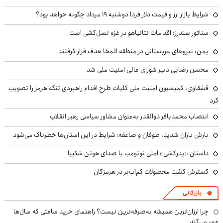
شرایط بازار ارز و قیمت دلار فردا دوشنبه ۱۹ مرداد چگونه خواهد بود؟
سناتور سندرز: اقدامات نتانیاهو در غزه نسل‌کشی است
یمن: نیروهای عربستانی در منطقه المخا هدف قرار گرفتند
محسن رضایی دبیر شورای عالی امنیت ملی شد
قشقاوی: کمیسیون امنیت ملی کلیات طرح اقدام راهبردی تنگه هرمز را تصویب
کرد
انتصاب محمدباقر ذوالقدر به‌عنوان مشاور سیاسی رهبر انقلاب
بارش باران شدید، طوفان و صاعقه؛ شرایط در این استان‌ها خطرناک می‌شود
داستان «پدرکشی» املی نوتومب با صدای هوتن شکیبا
گسترش کشت محصولات کم‌آب‌بر در هرمزگان
بازرگانی
چرا ارزان‌ترین همیشه به‌صرفه‌ترین نیست؟ راهنمای خرید ساعتی که سال‌ها
عمر می‌کند