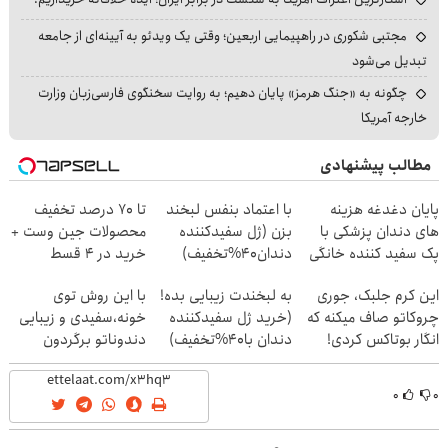
مجتبی شکوری در راهپیمایی اربعین؛ وقتی یک ویدئو به آیینه‌ای از جامعه
تبدیل می‌شود
چگونه به «جنگ هرمز» پایان دهیم؛ به روایت سخنگوی فارسی‌زبان وزارت
خارجه آمریکا
مطالب پیشنهادی
پایان دغدغه هزینه
با اعتماد بنفس لبخند
تا 70 درصد تخفیف
های دندان پزشکی با
بزن (ژل سفیدکننده
محصولات جین وست +
پک سفید کننده خانگی
دندان40%تخفیف)
خرید در 4 قسط
این کرم جلبک، جوری
به لبخندت زیبایی بده!
با این روش توی
چروکاتو صاف میکنه که
(خرید ژل سفیدکننده
خونه،سفیدی و زیبایی
انگار بوتاکس کردی!
دندان با40%تخفیف)
دندوناتو برگردون
(تخفیف ویژه)
(40%off)
۰
۰