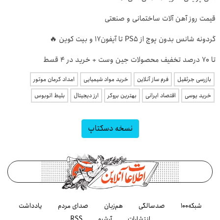
قیمت روز آهن آلات ساختمانی و صنعتی
گردونه شانس بدون پوچ از PS5 تا آیفون17 و بیت کوین 🔥
تا 70 درصد تخفیف محصولات جین وست + خرید در 4 قسط
بازرسی جرثقیل
فرم ساز آنلاین
خرید مواد شیمیایی
امداد کرمان موتور
خرید یوسی
اقتصاد ایرانی
بهترین بروکر
ارز دیجیتال
بلیط اتوبوس
نسخه دسکتاپ
شبکه۱۰۰
صدسالگی
هم‌زبان
صدای مردم
یادداشت
انتشارات
آرشیو
RSS