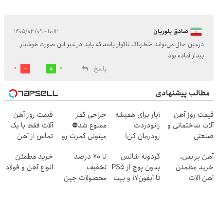
صادق بلوریان
۱۰:۱۲ - ۱۴۰۵/۰۳/۰۹
درعین حال می‌تواند خطرناک ناگوار باشد که باید در غیر این صورت هوشیار
بیدار آماده بود
پاسخ
0
0
مطالب پیشنهادی
قیمت روز آهن
1بار برای همیشه
جراحی کمر
قیمت روز آهن
آلات ساختمانی و
زانودردت
ممنوع شد⛔
آلات فقط با یک
صنعتی
رودرمان کن!
میتونی کمرت رو
تماس از آهن
(تکنولوژی آلمان)
در منزل درمان
پرایس
آهن پرایس،
گردونه شانس
تا 70 درصد
خرید مطمئن
◂پرسشنامه▸
کنی! 👈🏻
خرید مطمئن
بدون پوچ از PS5
تخفیف
انواع آهن و فولاد
پرسش‌نامه
آهن آلات
تا آیفون17 و بیت
محصولات جین
کوین 🔥
وست + خرید در
4 قسط