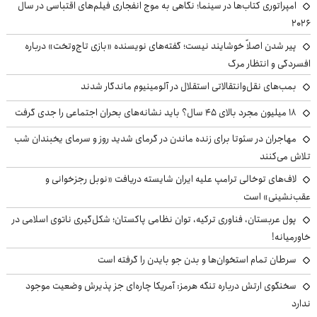
امپراتوری کتاب‌ها در سینما؛ نگاهی به موج انفجاری فیلم‌های اقتباسی در سال
۲۰۲۶
پیر شدن اصلاً خوشایند نیست؛ گفته‌های نویسنده «بازی تاج‌وتخت» درباره
افسردگی و انتظار مرگ
بمب‌های نقل‌وانتقالاتی استقلال در آلومینیوم ماندگار شدند
۱۸ میلیون مجرد بالای ۴۵ سال؟ باید نشانه‌های بحران اجتماعی را جدی گرفت
مهاجران در سئوتا برای زنده ماندن در گرمای شدید روز و سرمای یخبندان شب
تلاش می‌کنند
لاف‌های توخالی ترامپ علیه ایران شایسته دریافت «نوبل رجزخوانی و
عقب‌نشینی» است
پول عربستان، فناوری ترکیه، توان نظامی پاکستان؛ شکل‌گیری ناتوی اسلامی در
خاورمیانه!
سرطان تمام استخوان‌ها و بدن جو بایدن را گرفته است
سخنگوی ارتش درباره تنگه هرمز: آمریکا چاره‌ای جز پذیرش وضعیت موجود
ندارد