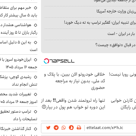
خبر مهم برای متقاض
بان وزارت خارجه آمریکا
باید ۵ سال بیشتر کار کنند
ای تنبیه ایران؛ کفگیر ترامپ به ته دیگ خورد!
هواشناسی هشدار داد
رگبار باران تا ۵ روز آینده
بار در ایران - است
به این ۵ دلیل
ا در قبال «توافق» چیست؟
است
ایران‌خودرو امروز با
جمعه ۱۶ مرداد ۱۴۰۵
هی 800 میلیونی رویا نیست!
خلافی خودروتو الان ببین، با پلاک و
رشیدی کوچی: پزشکیا
کد ملی، بدون نیاز به مراجعه
تنش انجام نداد
حضوری
تغییرات شدید محصو
ن کارتن خوابی
تنها راه ثروتمند شدن واقعی❗❗ بعد از
امروز جمعه ۱۶ مرداد ۱۴۰۵ را ببینند
ش رایگان
این دوره تو خواب هم پول در بیار😍
ترامپ دستور تحقیق 
تسلیحات را داد
کنار گذاشتن خبرنگار