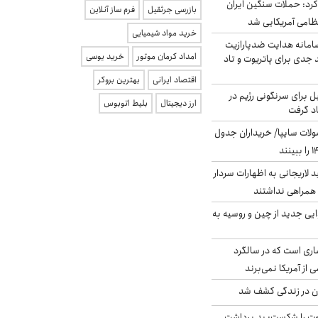
رد: حملات سنگین ایران
بازرسی جرثقیل
فرم ساز آنلاین
خرید مواد شیمیایی
امانه هدایت ضدپارازیت
امداد کرمان موتور
خرید یوسی
جدی برای پاتریوت و تاد
اقتصاد ایرانی
بهترین بروکر
ل برای سرنگونی رژیم در
ارز دیجیتال
بلیط اتوبوس
اد گرفت
لات سایپا/ خریداران جدول
لاریجانی به اظهارات سردار
همراهی نداشتند
ایی جدید از چین و روسیه به
ری است که در سالگرد
ی از آمریکا نمی‌برند
دن در زندگی کشف شد
ت را شکست: بد برداشت