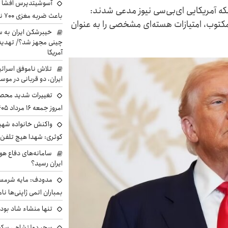
آسوشیتدپرس افشا ک
که آمریکایی ای‌بی‌سی نیوز مدعی شدند:
باعث ضربه مغزی ۷۰۰ نظامی آمریکایی شد
کتوب، امتیازات هسته‌ای مشخصی را به‌ عنوان
خیبرشکن ایران به س
چینی مجهز شد؟/ تهدید 
آمریکا
تلاش ناموفق اسرائی
ایران، دو قربانی در موس
تغییرات شدید محصو
امروز جمعه ۱۶ مرداد ۱۴۰۵ را ببینند
واکنش خانواده شهید 
کوثری: شهدا هیچ تلفن 
سامانه‌های دفاع هو
ایران رسید؟
مدودف: مایه شرمسا
بمباران اتمی ژاپنی‌ها نام
تنها منشاء شاد بو
سحر دولتشاهی سکو