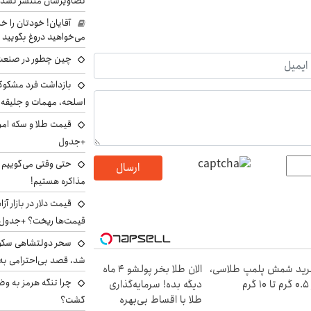
تصاویرشان منتشر نشد
آقایان! خودتان را 
می‌خواهید دروغ بگویید
چین چطور در صنعت
بازداشت فرد مشکوک 
اسلحه، مهمات و جلیق
+جدول
حتی وقتی می‌گوییم م
ارسال
مذاکره هستیم!
قیمت‌ها ریخت؟ +جدول
سحر دولتشاهی سکو
شد، قصد بی‌احترامی به 
ید شمش پلمپ طلاسی،
الان طلا بخر پولشو 4 ماه
چرا تنگه هرمز به و
۱ گرم
دیگه بده! سرمایه‌گذاری
طلا با اقساط بی‌بهره
گشت؟