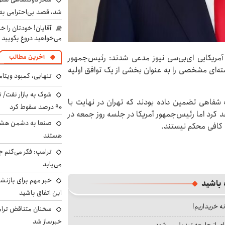
شد، قصد بی‌احترامی به 
آقایان! خودتان را 
می‌خواهید دروغ بگویید
آمریکایی ای‌بی‌سی نیوز مدعی شدند: رئیس‌جمهور
آخرین مطالب
ه‌ای مشخصی را به‌ عنوان بخشی از یک توافق اولیه
تنهایی، کمبود ویتام
شوک به بازار نفت/ ت
رت شفاهی تضمین داده بودند که تهران در نهایت با
۹۰ درصد سقوط کرد
 کرد اما رئیس‌جمهور آمریکا در جلسه روز جمعه در
صنعا به دشمن هشدار
ه کافی محکم نیستند.
هستند
ترامپ: فکر می‌کنم ج
می‌یابد
خبر مهم برای بازنش
 باشید
این اتفاق باشید
نه خریداریم!
سخنان متناقض ترامپ 
خبرساز شد
ای از جامعه تبدیل می‌شود