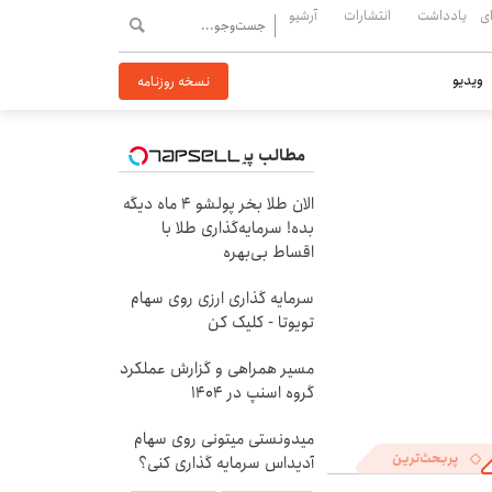
ی
یادداشت
انتشارات
آرشیو
ویدیو
نسخه روزنامه
مطالب پیشنهادی
الان طلا بخر پولشو 4 ماه دیگه
بده! سرمایه‌گذاری طلا با
اقساط بی‌بهره
سرمایه گذاری ارزی روی سهام
تویوتا - کلیک کن
مسیر همراهی و گزارش عملکرد
گروه اسنپ در ۱۴۰۴
میدونستی میتونی روی سهام
پربحث‌ترین
آدیداس سرمایه گذاری کنی؟