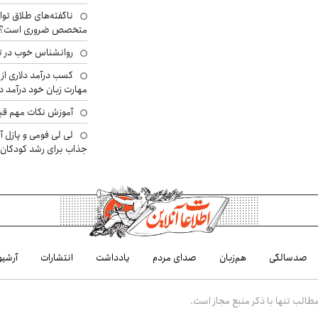
ناگفته‌های طلاق توا
متخصص ضروری است؟
روانشناس خوب در ت
کسب درآمد دلاری از 
مهارت زبان خود درآمد د
آموزش نکات مهم قبل 
لی لی فومی و پازل آ
جذاب برای رشد کودکان
صدسالگی
هم‌زبان
صدای مردم
یادداشت
انتشارات
آرشیو
الب تنها با ذکر منبع مجاز است.