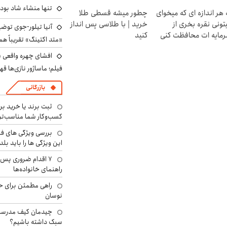
تنها منشاء شاد بو
 هر اندازه ای که میخوای
چطور میشه قسطی طلا
تونی نقره بخری از
خرید | با طلاسی پس انداز
آنیا تیلور-جوی توضی
مایه ات محافظت کنی
کنید
«متد اکتینگ» تقریباً 
افشای چهره واقعی «
فیلم؛ ماساژور نازی‌ها قه
بازرگانی
ثبت برند یا خرید برن
کسب‌وکار شما مناسب‌ت
بررسی ویژگی های فن
این ویژگی ها را باید بلد
۷ اقدام ضروری پس 
راهنمای خانواده‌ها
راهی مطمئن برای ح
نوسان
چیدمان کیف مدرسه؛
سبک داشته باشیم؟