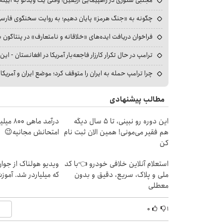
چگونه به «جنگ هرمز» پایان دهیم؛ به روایت سخنگوی فارسی‌ز
فراخوان دریافت ایده‌های «خلاقانه و نامتعارف» در پنتاگون بر
ترامپ در حال تکرار کارزار فاجعه‌بار آمریکا در افغانستان - این 
چرا ترامپ حمله به ایران را متوقف کرد؛ موضع ایران و آمریک
مطالب پیشنهادی
این دوره رو نبینی، تا 5 سال دیگه
درآمد ما
هم فقیر می‌مونی! همین الان ثبت نام
امتحانش مجانیه😉
کن
استعلام آنلاین خلافی خودرو 👈با کد
ویدیو هولناک از جوا
ملی و پلاک، سریع، دقیق و بدون
که میلیاردر شد. آموز
معطلی
۰
۱