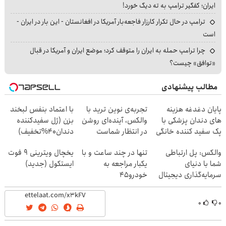
ایران؛ کفگیر ترامپ به ته دیگ خورد!
ترامپ در حال تکرار کارزار فاجعه‌بار آمریکا در افغانستان - این بار در ایران -
است
چرا ترامپ حمله به ایران را متوقف کرد؛ موضع ایران و آمریکا در قبال
«توافق» چیست؟
مطالب پیشنهادی
پایان دغدغه هزینه
تجربه‌ی نوین ترید با
با اعتماد بنفس لبخند
های دندان پزشکی با
والکس، آینده‌ای روشن
بزن (ژل سفیدکننده
پک سفید کننده خانگی
در انتظار شماست
دندان40%تخفیف)
والکس: پل ارتباطی
تنها در چند ساعت و با
یخچال ویترینی 9 فوت
شما با دنیای
یکبار مراجعه به
ایستکول (جدید)
سرمایه‌گذاری دیجیتال
خودرو45
۰
۰