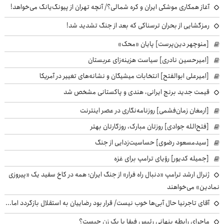
آغاز همکاری موشکی ایران و کره شمالی؟/ آنچه تهران از پیونگ‌یانگ می‌خواهد!
رمزگشایی از بحران ترسناکی که بعد از جنگ تشدید شد!
[منوچهر دین‌پرست] پایان «محک»
[امیرحسین نادری] سیاست هزینه‌زای عربستان
[امیرعلی ابوالفتح] انتخابات میشیگان و نشانه‌های تغییر در آمریکا
قیمت جدید برنج ایرانی، هندی و پاکستانی مشخص شد
[ارمغان زمان‌فشمی] روزنامه‌نگاری در عصر اینترنت
[فتح‌الله جوادی] روزتان مبارک، روزگارتان بهتر
[سیدمسعود رضوی] حساسیت‌زدایی از جنگ
[جمیله کدیور] رؤیای ترامپ برای غزه
ژنرال ارشد ترامپ «دنبال راه فرار» از جنگ ایران؛ همه در کاخ سفید یک «پیروزی
نمادین» می‌خواهند
آقای تاجرنیا حال آبی‌ها خوب نیست/ قرار بود رضاییان به استقلال بازگردد اما...
ماجرای رابطه پنهانی رئیس فیفا با یک زن چیست؟