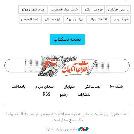
بازرسی جرثقیل
فرم ساز آنلاین
خرید مواد شیمیایی
امداد کرمان موتور
خرید یوسی
اقتصاد ایرانی
بهترین بروکر
ارز دیجیتال
بلیط اتوبوس
نسخه دسکتاپ
شبکه۱۰۰
صدسالگی
هم‌زبان
صدای مردم
یادداشت
انتشارات
آرشیو
RSS
تمام حقوق این سایت متعلق به موسسه اطلاعات بوده و بازنشر مطالب تنها با
ذکر منبع مجاز است.
طراحی و تولید: نستوه