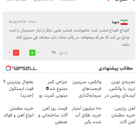
سهبا
۱۶:۲۰ - ۱۴۰۵/۰۴/۱۲
الوداع الوداع امشب شب عاشوراست امشب علیی دیگر از تبار حسینیان با امت
وداع می کند که هر که میخواهد در رکاب بماند باید مجاهد فی سبیل الله
باشد
پاسخ
0
0
مطالب پیشنهادی
تجربه‌ی نوین
والکس: سرزمین
جراحی کمر
یخچال ویترینی 9
ترید با والکس،
فرصت‌های
ممنوع شد⛔
فوت ایستکول
آینده‌ای روشن در
سرمایه‌گذاری
میتونی کمرت رو
(جدید)
انتظار شماست
دیجیتال شما
در منزل درمان
آهن پرایس،
100 میلیون اعتبار
قیمت روز آهن
خرید مطمئن
کنی! 👈🏻
خرید مطمئن
خرید طلای آب
آلات ساختمانی و
انواع آهن و فولاد
پرسش‌نامه
آهن آلات
شده بگیر
صنعتی