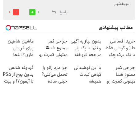
میبخشیم
پاسخ
0
0
مطالب پیشنهادی
خرید اقساطی
بدون نیاز به آگهی
جراحی کمر
ماشین شاهین
طلا و گوشی فقط
و تنها با یک بار
ممنوع شد⛔
برای فروش
با یک برگ چک
مراجعه فروخته
میتونی کمرت رو
داری؟ اینجا
صیادی
شد
در منزل درمان
سریع و راحت
جراحی کمر
با این نوشیدنی
چرا درد زانو را
گردونه شانس
کنی! 👈🏻
بفروش
ممنوع شد!
گیاهی کبدت
تحمل می‌کنی؟
بدون پوچ از PS5
پرسش‌نامه
میتونی کمرت رو
همیشه
خیلی ساده
تا آیفون17 و بیت
در منزل درمان
پرقدرته55%تخفیف
درمنزل درمانش
کوین 🔥
کنی!
کن
((پرسش‌نامه))