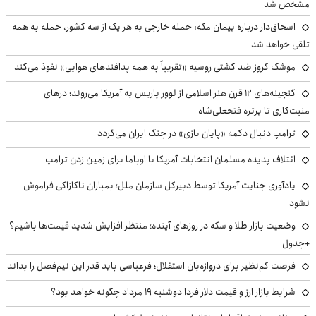
مشخص شد
اسحاق‌دار درباره پیمان مکه: حمله خارجی به هر یک از سه کشور، حمله به همه
تلقی خواهد شد
موشک کروز ضد کشتی روسیه «تقریباً به همه پدافندهای هوایی» نفوذ می‌کند
گنجینه‌های ۱۲ قرن هنر اسلامی از لوور پاریس به آمریکا می‌روند؛ درهای
منبت‌کاری تا پرتره فتحعلی‌شاه
ترامپ دنبال دکمه «پایان بازی» در جنگ ایران می‌گردد
ائتلاف پدیده مسلمان انتخابات آمریکا با اوباما برای زمین زدن ترامپ
یادآوری جنایت آمریکا توسط دبیرکل سازمان ملل؛ بمباران ناکازاکی فراموش
نشود
وضعیت بازار طلا و سکه در روزهای آینده؛ منتظر افزایش شدید قیمت‌ها باشیم؟
+جدول
فرصت کم‌نظیر برای دروازه‌بان استقلال؛ فرعباسی باید قدر این نیم‌فصل را بداند
شرایط بازار ارز و قیمت دلار فردا دوشنبه ۱۹ مرداد چگونه خواهد بود؟