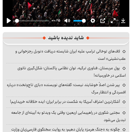
00:25
Play
Mute
Settings
PIP
Enter
Dow
fullscre
شاید ندیده باشید
لاف‌های توخالی ترامپ علیه ایران شایسته دریافت «نوبل رجزخوانی و
عقب‌نشینی» است
پول عربستان، فناوری ترکیه، توان نظامی پاکستان؛ شکل‌گیری ناتوی
اسلامی در خاورمیانه!
پیر شدن اصلاً خوشایند نیست؛ گفته‌های نویسنده «بازی تاج‌وتخت» درباره
افسردگی و انتظار مرگ
آشکارترین اعتراف آمریکا به شکست در برابر ایران؛ ایده خلاقانه خریداریم!
مجتبی شکوری در راهپیمایی اربعین؛ وقتی یک ویدئو به آیینه‌ای از جامعه
تبدیل می‌شود
چگونه به «جنگ هرمز» پایان دهیم؛ به روایت سخنگوی فارسی‌زبان وزارت