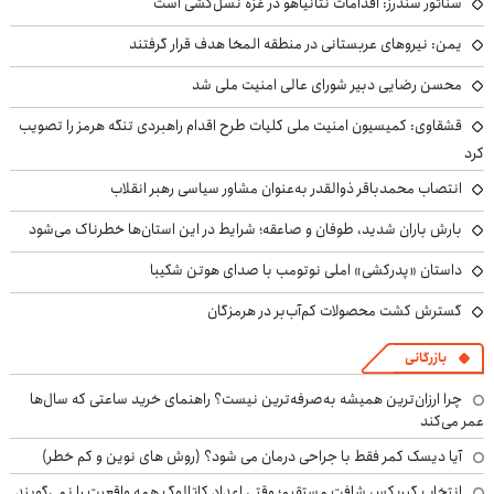
سناتور سندرز: اقدامات نتانیاهو در غزه نسل‌کشی است
یمن: نیروهای عربستانی در منطقه المخا هدف قرار گرفتند
محسن رضایی دبیر شورای عالی امنیت ملی شد
قشقاوی: کمیسیون امنیت ملی کلیات طرح اقدام راهبردی تنگه هرمز را تصویب
کرد
انتصاب محمدباقر ذوالقدر به‌عنوان مشاور سیاسی رهبر انقلاب
بارش باران شدید، طوفان و صاعقه؛ شرایط در این استان‌ها خطرناک می‌شود
داستان «پدرکشی» املی نوتومب با صدای هوتن شکیبا
گسترش کشت محصولات کم‌آب‌بر در هرمزگان
بازرگانی
چرا ارزان‌ترین همیشه به‌صرفه‌ترین نیست؟ راهنمای خرید ساعتی که سال‌ها
عمر می‌کند
آیا دیسک کمر فقط با جراحی درمان می شود؟ (روش های نوین و کم خطر)
انتخاب گیربکس شافت مستقیم؛ وقتی اعداد کاتالوگ همه واقعیت را نمی‌گویند