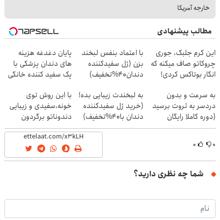
خارجه آمریکا
مطالب پیشنهادی
این کرم جلبک، جوری
با اعتماد بنفس لبخند
پایان دغدغه هزینه
چروکاتو صاف میکنه که
بزن (ژل سفیدکننده
های دندان پزشکی با
انگار بوتاکس کردی!
دندان40%تخفیف)
پک سفید کننده خانگی
(تخفیف ویژه)
به سرعت و بدون
به لبخندت زیبایی بده!
با این روش توی
دردسر به ثروت برسید
(خرید ژل سفیدکننده
خونه،سفیدی و زیبایی
(دوره کاملا رایگان
دندان با40%تخفیف)
دندوناتو برگردون
پولسازی)
(40%off)
۰
۰
شما چه نظری دارید؟