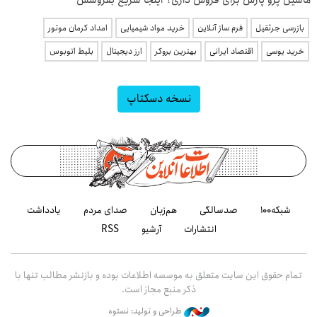
ماشین پژو پارس برای فروش داری؟ اینجا سریع بفروشش
بازرسی جرثقیل
فرم ساز آنلاین
خرید مواد شیمیایی
امداد کرمان موتور
خرید یوسی
اقتصاد ایرانی
بهترین بروکر
ارز دیجیتال
بلیط اتوبوس
نسخه دسکتاپ
شبکه۱۰۰
صدسالگی
هم‌زبان
صدای مردم
یادداشت
انتشارات
آرشیو
RSS
تمام حقوق این سایت متعلق به موسسه اطلاعات بوده و بازنشر مطالب تنها با
ذکر منبع مجاز است.
طراحی و تولید: نستوه