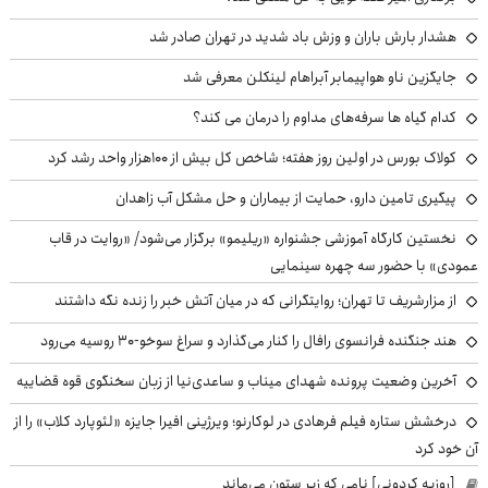
هشدار بارش باران و وزش باد شدید در تهران صادر شد
جایگزین ناو هواپیمابر آبراهام لینکلن معرفی شد
کدام گیاه ها سرفه‌های مداوم را درمان می کند؟
کولاک بورس در اولین روز هفته؛ شاخص کل بیش از ۱۰۰هزار واحد رشد کرد
پیگیری تامین دارو، حمایت از بیماران و حل مشکل آب زاهدان
نخستین کارگاه آموزشی جشنواره «ریلیمو» برگزار می‌شود/ «روایت در قاب
عمودی» با حضور سه چهره سینمایی
از مزارشریف تا تهران؛ روایتگرانی که در میان آتش خبر را زنده نگه داشتند
هند جنگنده فرانسوی رافال را کنار می‌گذارد و سراغ سوخو-30 روسیه می‌رود
آخرین وضعیت پرونده شهدای میناب و ساعدی‌نیا از زبان سخنگوی قوه قضاییه
درخشش ستاره فیلم فرهادی در لوکارنو؛ ویرژینی افیرا جایزه «لئوپارد کلاب» را از
آن خود کرد
[روزبه کردونی] نامی که زیر ستون می‌ماند