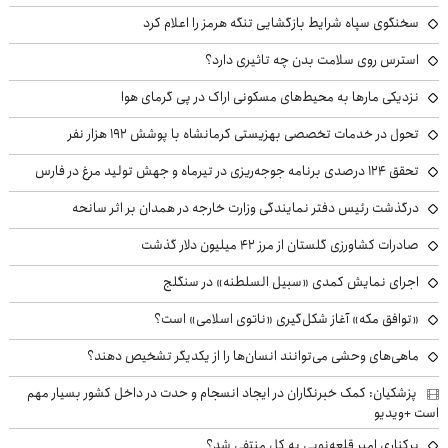
سخنگوی سپاه شرایط بازگشایی تنگه هرمز را اعلام کرد
استرس روی سلامت بدن چه تاثیری دارد؟
نزدیکی مارها به محیط‌های مسکونی اراک در پی گرمای هوا
تحول در خدمات تخصصی بهزیستی کرمانشاه با پوشش ۱۹۲ هزار نفر
تحقق ۱۲۴ درصدی برنامه جوجه‌ریزی در تیرماه و جهش تولید مرغ در فارس
درگذشت رئیس دفتر نمایندگی وزارت خارجه در همدان بر اثر سانحه
صادرات کشاورزی گلستان از مرز ۴۲ میلیون دلار گذشت
اجرای نمایش کمدی «سبیل السلطنه» در سنگلج
«توافق مکه» آغاز شکل‌گیری «ناتوی اسلامی» است؟
ماهی‌های وحشی می‌توانند انسان‌ها را از یکدیگر تشخیص دهند؟
پزشکیان: کمک خبرنگاران در ایجاد انسجام و حدت در داخل کشور بسیار مهم
است +ویدیو
برکناری امیر قلعه‌نویی به کل منتفی شد؟