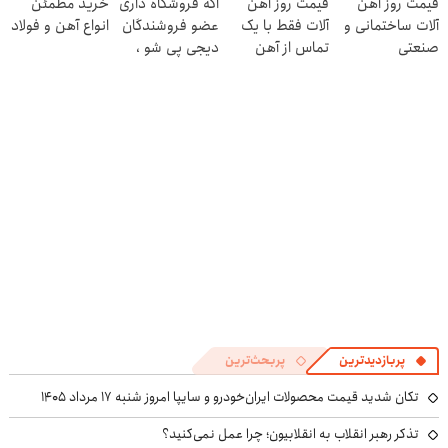
قیمت روز آهن
قیمت روز آهن
اگه فروشگاه داری
خرید مطمئن
کنی! 👈🏻
نام کن )
آلات ساختمانی و
آلات فقط با یک
عضو فروشندگان
انواع آهن و فولاد
پرسش‌نامه
صنعتی
تماس از آهن
دیجی پی شو ،
پرایس
فروش رو بالا ببر
پربازدیدترین
پربحث‌ترین
تکان شدید قیمت محصولات ایران‌خودرو و سایپا امروز شنبه ۱۷ مرداد ۱۴۰۵
تذکر رهبر انقلاب به انقلابیون؛ چرا عمل نمی‌کنید؟