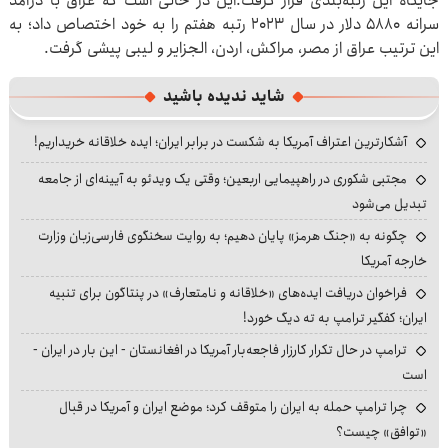
جایگاه این رتبه‌بندی قرار گرفت.این در حالی است که عراق با درآمد
سرانه ۵۸۸۰ دلار در سال ۲۰۲۳ رتبه هفتم را به خود اختصاص داد؛ به
این ترتیب عراق از مصر، مراکش، اردن، الجزایر و لیبی پیشی گرفت.
شاید ندیده باشید
آشکارترین اعتراف آمریکا به شکست در برابر ایران؛ ایده خلاقانه خریداریم!
مجتبی شکوری در راهپیمایی اربعین؛ وقتی یک ویدئو به آیینه‌ای از جامعه
تبدیل می‌شود
چگونه به «جنگ هرمز» پایان دهیم؛ به روایت سخنگوی فارسی‌زبان وزارت
خارجه آمریکا
فراخوان دریافت ایده‌های «خلاقانه و نامتعارف» در پنتاگون برای تنبیه
ایران؛ کفگیر ترامپ به ته دیگ خورد!
ترامپ در حال تکرار کارزار فاجعه‌بار آمریکا در افغانستان - این بار در ایران -
است
چرا ترامپ حمله به ایران را متوقف کرد؛ موضع ایران و آمریکا در قبال
«توافق» چیست؟