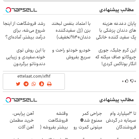
مطالب پیشنهادی
پایان دغدغه هزینه
با اعتماد بنفس لبخند
رشد فروشگاهت از اینجا
های دندان پزشکی با
بزن (ژل سفیدکننده
شروع می‌شه، برای
پک سفید کننده خانگی
دندان40%تخفیف)
درآمد بیشتر، آماده‌ای؟
این کرم جلبک، جوری
خودرو خودتو راحت و
با این روش توی
چروکاتو صاف میکنه که
سریع بفروش
خونه،سفیدی و زیبایی
انگار بوتاکس کردی!
دندوناتو برگردون
(تخفیف ویژه)
(40%off)
۰
۰
مطالب پیشنهادی
تا 3میلیارد وام
جراحی کمر
وقتشه
آهن پرایس،
سرمایه در گردش
ممنوع شد⛔
فروشگاهت
خرید مطمئن
فروشندگان
میتونی کمرت رو
بیشتر بفروشه (
آهن آلات
در منزل درمان
همین الان ثبت