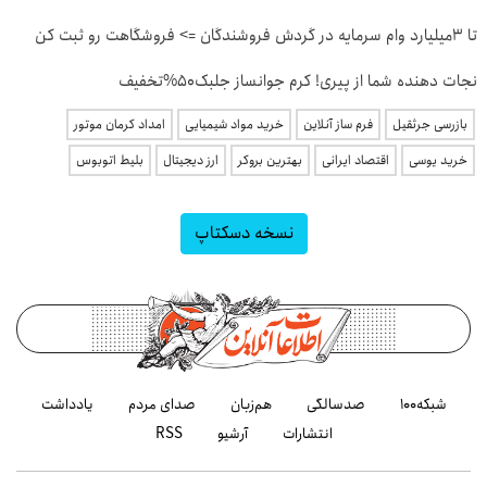
تا 3میلیارد وام سرمایه در گردش فروشندگان => فروشگاهت رو ثبت کن
نجات دهنده شما از پیری! کرم جوانساز جلبک50%تخفیف
بازرسی جرثقیل
فرم ساز آنلاین
خرید مواد شیمیایی
امداد کرمان موتور
خرید یوسی
اقتصاد ایرانی
بهترین بروکر
ارز دیجیتال
بلیط اتوبوس
نسخه دسکتاپ
شبکه۱۰۰
صدسالگی
هم‌زبان
صدای مردم
یادداشت
انتشارات
آرشیو
RSS