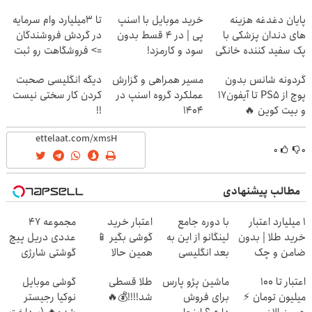
پایان دغدغه هزینه
خرید موبایل با اسنپ
تا 3میلیارد وام سرمایه
های دندان پزشکی با
پی | در ۴ قسط بدون
در گردش فروشندگان
پک سفید کننده خانگی
سود و کارمزد!
=> فروشگاهت رو ثبت
کن
گردونه شانس بدون
مسیر همراهی و گزارش
دیگه انگلیسی صحبت
پوچ از PS5 تا آیفون17
عملکرد گروه اسنپ در
کردن کار سختی نیست
و بیت کوین 🔥
۱۴۰۴
!!
۰
۰
مطالب پیشنهادی
۱ میلیارد اعتبار
با دوره جامع
اعتبار خرید
مجموعه 47
خرید طلا | بدون
لینگانو از این به
گوشی بگیر 📱
عددی دریل پیچ
ضامن و چک
بعد انگلیسی
همین حالا
گوشتی شارژی
صحبت کن
درخواست اعتبار
(تخفیف به مدت
اعتبار تا ۱۰۰
ماشین پژو پارس
طلا قسطی
گوشی موبایل
بده 🎯
محدود)
میلیون تومان ⚡
برای فروش
شد!!!!💰🔥
نوکیا رجیستر