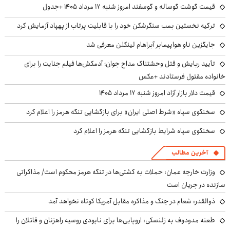
قیمت گوشت گوساله و گوسفند امروز شنبه ۱۷ مرداد ۱۴۰۵ +جدول
ترکیه نخستین بمب سنگرشکن خود را با قابلیت پرتاب از پهپاد آزمایش کرد
جایگزین ناو هواپیمابر آبراهام لینکلن معرفی شد
تأیید ربایش و قتل وحشتناک مداح جوان؛ آدمکش‌ها فیلم جنایت را برای
خانواده مقتول فرستادند +عکس
قیمت دلار بازار آزاد امروز شنبه ۱۷ مرداد ۱۴۰۵
سخنگوی سپاه «شرط اصلی ایران» برای بازگشایی تنگه هرمز را اعلام کرد
سخنگوی سپاه شرایط بازگشایی تنگه هرمز را اعلام کرد
آخرین مطالب
وزارت خارجه عمان: حملات به کشتی‌ها در تنگه هرمز محکوم است/ مذاکراتی
سازنده در جریان است
ذوالقدر: شعام در جنگ و مذاکره مقابل آمریکا کوتاه نخواهد آمد
طعنه مدودوف به زلنسکی: اروپایی‌ها برای نابودی روسیه راهزنان و قاتلان را