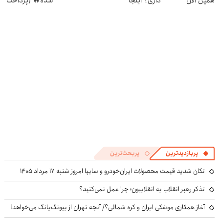
همین الان
داری؟ اینجا
شده🔥 (پرداخت
درخواست اعتبار
سریع بفروشش
درب منزل +
بده ✅
تخفیف ویژه)
پربازدیدترین
پربحث‌ترین
تکان شدید قیمت محصولات ایران‌خودرو و سایپا امروز شنبه ۱۷ مرداد ۱۴۰۵
تذکر رهبر انقلاب به انقلابیون؛ چرا عمل نمی‌کنید؟
آغاز همکاری موشکی ایران و کره شمالی؟/ آنچه تهران از پیونگ‌یانگ می‌خواهد!