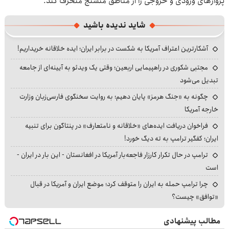
پرواز‌های ورودی و خروجی را از مناطق متشنج منحرف کند.
شاید ندیده باشید
آشکارترین اعتراف آمریکا به شکست در برابر ایران؛ ایده خلاقانه خریداریم!
مجتبی شکوری در راهپیمایی اربعین؛ وقتی یک ویدئو به آیینه‌ای از جامعه
تبدیل می‌شود
چگونه به «جنگ هرمز» پایان دهیم؛ به روایت سخنگوی فارسی‌زبان وزارت
خارجه آمریکا
فراخوان دریافت ایده‌های «خلاقانه و نامتعارف» در پنتاگون برای تنبیه
ایران؛ کفگیر ترامپ به ته دیگ خورد!
ترامپ در حال تکرار کارزار فاجعه‌بار آمریکا در افغانستان - این بار در ایران -
است
چرا ترامپ حمله به ایران را متوقف کرد؛ موضع ایران و آمریکا در قبال
«توافق» چیست؟
مطالب پیشنهادی