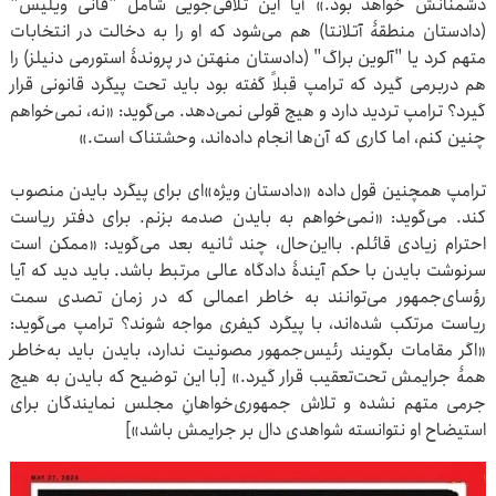
دشمنانش خواهد بود.» آیا این تلافی‌جویی شامل "فانی ویلیس"
(دادستان منطقۀ آتلانتا) هم می‌شود که او را به دخالت در انتخابات
متهم کرد یا "آلوین براگ" (دادستان منهتن در پروندۀ استورمی دنیلز) را
هم دربرمی گیرد که ترامپ قبلاً گفته بود باید تحت پیگرد قانونی قرار
گیرد؟ ترامپ تردید دارد و هیچ قولی نمی‌دهد. می‌گوید: «نه، نمی‌خواهم
چنین کنم، اما کاری که آن‌ها انجام داده‌اند، وحشتناک است.»
ترامپ همچنین قول داده «دادستان ویژه»‌ای برای پیگرد بایدن منصوب
کند. می‌گوید: «نمی‌خواهم به بایدن صدمه بزنم. برای دفتر ریاست
احترام زیادی قائلم. بااین‌حال، چند ثانیه بعد می‌گوید: «ممکن است
سرنوشت بایدن با حکم آیندۀ دادگاه عالی مرتبط باشد. باید دید که آیا
رؤسای‌جمهور می‌توانند به خاطر اعمالی که در زمان تصدی سمت
ریاست مرتکب شده‌اند، با پیگرد کیفری مواجه شوند؟ ترامپ می‌گوید:
«اگر مقامات بگویند رئیس‌جمهور مصونیت ندارد، بایدن باید به‌خاطر
همۀ جرایمش تحت‌تعقیب قرار ‌گیرد.» [با این توضیح که بایدن به هیچ
جرمی متهم نشده و تلاش جمهوری‌خواهانِ مجلس نمایندگان برای
استیضاح او نتوانسته شواهدی دال بر جرایمش باشد»]