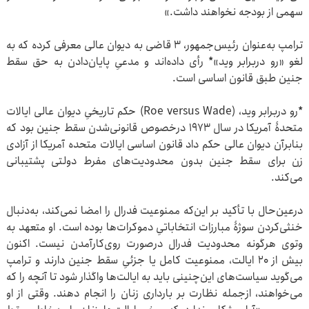
سهمی از بودجه نخواهند داشت.»
ترامپ به‌عنوان رئیس‌جمهور، ۳ قاضی به دیوان عالی معرفی کرده که به
لغو «رو دربرابر وید»* رأی داده‌اند و مدعیِ پایان‌دادن به حق سقط
جنین طبق قانون اساسی است.
*رو دربرابر وید، (Roe versus Wade) حکم تاریخیِ دیوان عالی ایالات
متحدۀ آمریکا در سال ۱۹۷۳ درخصوص قانونی‌شدن سقط جنین بود که
بنابرآن دیوان عالی حکم داد قانون اساسی ایالات متحده آمریکا از آزادی
زن برای سقط جنین بدون محدودیت‌های مفرط دولتی پشتیبانی
می‌کند.
درعین‌حال با تأکید بر این‌که ممنوعیت فدرال را امضا نمی‌کند، به‌دنبال
خنثی‌کردن سوژۀ مبارزات انتخاباتیِ دموکرات‌ها بوده است. او متعهد به
وتوی هرگونه محدودیت فدرال درصورت روی‌کارآمدن نیست. اکنون
بیش از ۲۰ ایالت، ممنوعیت کامل یا جزئیِ سقط جنین دارند و ترامپ
می‌گوید سیاست‌های این‌چنینی باید به ایالت‌ها واگذار شود تا آنچه را که
می‌خواهند، ازجمله نظارت بر بارداری زنان را انجام دهند. وقتی از او