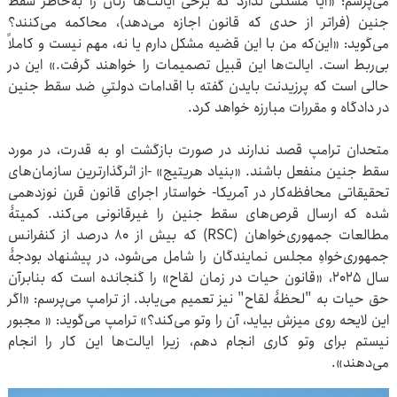
می‌پرسم: «آیا مشکلی ندارد که برخی ایالت‌ها زنان را به‌خاطر سقط
جنین (فراتر از حدی که قانون اجازه می‌دهد)، محاکمه می‌کنند؟
می‌گوید: «این‌که من با این قضیه مشکل دارم یا نه، مهم نیست و کاملاً
بی‌ربط است. ایالت‌ها این قبیل تصمیمات را خواهند گرفت.» این‌ در
حالی‌ است که پرزیدنت بایدن گفته با اقدامات دولتیِ ضد سقط جنین
در دادگاه و مقررات مبارزه خواهد کرد.
متحدان ترامپ قصد ندارند در صورت بازگشت او به قدرت، در مورد
سقط جنین منفعل باشند. «بنیاد هریتیج» -از اثرگذارترین سازمان‌های
تحقیقاتی محافظه‌کار در آمریکا- خواستار اجرای قانون قرن نوزدهمی
شده که ارسال قرص‌های سقط جنین را غیرقانونی می‌کند. کمیتۀ
مطالعات جمهوری‌خواهان (RSC) که بیش از ۸۰ درصد از کنفرانس
جمهوری‌خواهِ مجلس نمایندگان را شامل می‌شود، در پیشنهاد بودجۀ
سال ۲۰۲۵، «قانون حیات در زمان لقاح» را گنجانده است که بنابرآن
حق حیات به "لحظۀ لقاح" نیز تعمیم می‌یابد. از ترامپ می‌پرسم: «اگر
این لایحه روی میزش بیاید، آن را وتو می‌کند؟» ترامپ می‌گوید: « مجبور
نیستم برای وتو کاری انجام دهم، زیرا ایالت‌ها این کار را انجام
می‌دهند».