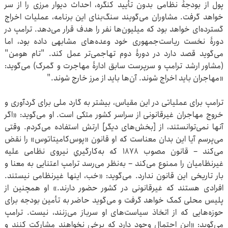
پول از بودجۀ نظامی بدون تأیید کنگره، احداث دیوار مرزی را از سر
خواهد گرفت. مشاوران می‌گویند سنگ‌بنای این برنامه، عملیات اخراج
گسترده‌ای خواهد بود که میلیون‌ها نفر را هدف قرار می‌دهد. ترامپ در
دورۀ نخست ریاست‌جمهوری خود وعده‌های مشابهی داده بود، اما
می‌گوید قصد دارد در دورۀ دوم تهاجمی‌تر عمل کند. "تام هومن"
(مشاور ارشد ترامپ و سرپرست سابق ادارۀ مهاجرت و گمرک) می‌گوید:
«مهاجران باید اخراج شوند. آن‌ها باید از مرز خارج شوند."
ترامپ برای عملیاتی در این مقیاس، بیشتر به گارد ملی برای گرد‌آوری و
خروج مهاجران غیرقانونی از سراسر کشور متکی است. او می‌گوید: «اگر
آنها نمی‌توانستند، از [بخش‌های دیگر] ارتش استفاده می‌کردم. وقتی
می‌پرسم آیا این بدان معناست که او قانون «پوس‌کامیتاتوس» را نقض
می‌کند – قانون مصوب ۱۸۷۸ که به‌کارگیریِ نیروی نظامی علیه
غیرنظامیان را ممنوع می‌کند – به‌نظر می‌رسد ترامپ اعتنایی به معنا و
بار تاریخی این قانون ندارد. می‌گوید: «خب، اینها غیرنظامی نیستند.
افرادی هستند که غیرقانونی در کشور حضور دارند.» او همچنین از
پلیس محلی کمک خواهد گرفت و می‌گوید حاضر به تأمین بودجه برای
حوزه‌هایی که از اتخاذ سیاست‌های او سرباز می‌زنند، نیست. ترامپ
می‌گوید: «این احتمال وجود دارد که برخی نخواهند مشارکت کنند و