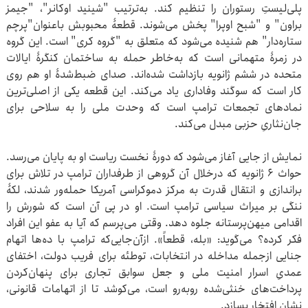
پلی‌لیستِ رستوران را تنظیم کند. به‌ترتیب "شینید اوکانر"، "جیمز
براون" و "شبح اوپرا" پخش می‌شوند. قطعۀ محبوبش باعنوان"پرچم
ستاره‌دار" هم شنیده می‌شود که متعلق به "گروه کری" است. این گروه
در زمرۀ متهمانی است که به‌خاطر حمله به ساختمان کنگرۀ ایالات
متحده در ششم ژانویه بازداشت شده‌اند. صدای ضبط‌شدۀ او هم روی
کار است که سوگند وفاداری یاد می‌کند. این قطعه یکی از اصلی‌ترین
نمادهای تجمعات ترامپ است که وحدت ملی را به سلاحی برای
جان‌نثاری‌ِ حزبی مبدل می‌کند.
نمایش از جایی آغاز می‌شود که دورۀ نخست ریاست او به پایان می‌رسد.
حواث ۶ ژانویه که درخلال آن گروهی از طرفداران ترامپ در تلاش برای
براندازی و انتقال قدرت به مرکز دموکراسی آمریکا حمله‌ور شدند، لکۀ
ننگی بر میراث سیاسی ترامپ است. او در پی آن است که شورش را
اقدامی میهن‌پرستانه جلوه دهد. وقتی می‌پرسم که آیا به عفو این افراد
فکر کرده؟ می‌گوید: «بله، قطعاً». ازآن‌جایی‌که ترامپ با ده‌ها اتهام
جنایی ازجمله مداخله در انتخابات، توطئه برای فریب دولت، اختفای
عمدیِ اسرار امنیت ملی و جعل سوابق تجاری برای پنهان‌کردن
پرداخت‌های خنثی‌شده روبه‌رو است، می‌کوشد تا از اتهامات قانونی،
نشان افتخار بسازد.