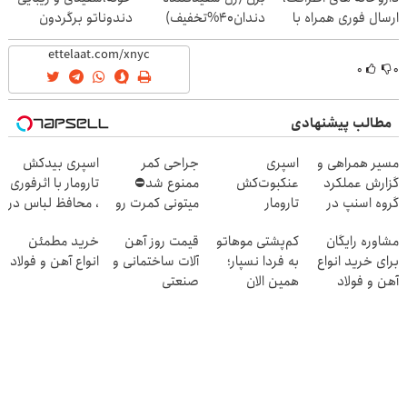
ارسال فوری همراه با
دندان40%تخفیف)
دندوناتو برگردون
پک یخ!
(40%off)
۰
۰
مطالب پیشنهادی
مسیر همراهی و
اسپری
جراحی کمر
اسپری بیدکش
گزارش عملکرد
عنکبوت‌‌کش
ممنوع شد⛔
تارومار با اثرفوری
گروه اسنپ در
تارومار
میتونی کمرت رو
، محافظ لباس در
۱۴۰۴
ازبین‌برنده انواع
در منزل درمان
مقابل بید
مشاوره رایگان
کم‌پشتی موهاتو
قیمت روز آهن
خرید مطمئن
عنکبوت
کنی! 👈🏻
برای خرید انواع
به فردا نسپار؛
آلات ساختمانی و
انواع آهن و فولاد
پرسش‌نامه
آهن و فولاد
همین الان
صنعتی
مشاوره رایگان
بگیر!