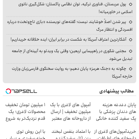
پول عربستان، فناوری ترکیه، توان نظامی پاکستان؛ شکل‌گیری ناتوی
اسلامی در خاورمیانه!
پیر شدن اصلاً خوشایند نیست؛ گفته‌های نویسنده «بازی تاج‌وتخت» درباره
افسردگی و انتظار مرگ
آشکارترین اعتراف آمریکا به شکست در برابر ایران؛ ایده خلاقانه خریداریم!
مجتبی شکوری در راهپیمایی اربعین؛ وقتی یک ویدئو به آیینه‌ای از جامعه
تبدیل می‌شود
چگونه به «جنگ هرمز» پایان دهیم؛ به روایت سخنگوی فارسی‌زبان وزارت
خارجه آمریکا
مطالب پیشنهادی
پایان دغدغه هزینه
آمپول های لاغری با یک
۱ میلیون تومان تخفیف
های دندان پزشکی با
میلیون تخفیف | ارسال
محصولات لاغری؛ یک
پک سفید کننده خانگی
از داروخانه های معتبر
قدم نزدیک‌تر به شروع
کاهش وزن
خریدآمپول‌های لاغری از
با اعتماد بنفس لبخند
با این روش توی
داروخانه های اطرافت،
بزن (ژل سفیدکننده
خونه،سفیدی و زیبایی