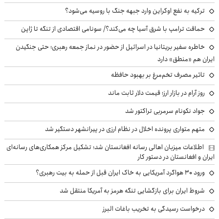
ترکیه به نفع اوکراین وارد جبهه جنگ با روسیه می‌شود؟
حماقت ترامپ با شرق آسیا چه می‌کند؟/ سونامی اقتصادی از تنگه تا ژاپن
خاطره سفیر بریتانیا در اسرائیل از حضور در نماز جمعه رهبری؛ حتی جنگیدن
ایران هم «منطق» دارد
تاثیر مصرف تخم‌مرغ بر بهبود حافظه
روز آرام در بازار ارز؛ قیمت دلار ثابت ماند
جواد نکونام سرمربی تراکتور شد
متهم متواری پرونده اخلال در نظام ارزی در پیرانشهر دستگیر شد
اطلاعات میزبان اهالی رسانه افغانستان شد؛ تشکیل مرکز همکاری‌های رسانه‌ای
ایران و افغانستان در دستور کار
ورود ۳۰ هواگرد آمریکایی به خاک ایران قبل از حمله به بیت رهبری؟
شروط ایران برای بازگشایی تنگه هرمز به آمریکا منتقل شد
درخواست رسیدگی به تخریب باغات البرز