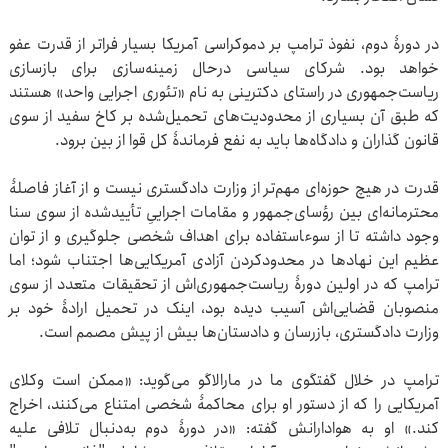
در دورۀ دوم، نفوذ ترامپ بر دموکراسی آمریکا بسیار فراتر از قدرت عفو
خواهد بود. شرکای سیاسی درحال زمینه‌سازی برای بازسازی
ریاست‌جمهوری در راستای دکترینی به نام «تئوری اجرایی واحد» هستند
که طبق آن بسیاری از محدودیت‌های تحمیل‌شده بر کاخ سفید از سوی
قانون گذاران و دادگاه‌ها باید به نفع فرماندۀ کل قوا از بین برود.
قدرت در هیچ حوزه‌ای مهم‌تر از وزارت دادگستری نیست و از آغاز فاصلۀ
محترمانه‌ای بین رؤسای‌جمهور و مقامات اجراییِ تأیید‌شده از سوی سنا
وجود داشته تا از سوء‍استفاده برای اهداف شخصی جلوگیری و از توان
عظیم این نهادها در محدودکردن آزادی آمریکایی‌ها اجتناب شود؛ اما
ترامپ که در اولین دورۀ ریاست‌جمهوری‌اش از تحقیقات متعدد از سوی
منصوبان قضایی‌اش آسیب دیده بود، اینک در تحمیل ارادۀ خود بر
وزارت دادگستری، بازرسان و دادستان‌ها بیش از پیش مصمم است.
ترامپ در خلال گفتگوی ما در مارالاگو می‌گوید: «ممکن است وکلای
آمریکایی را که از دستور او برای محاکمۀ شخصی امتناع می‌کنند، اخراج
کند.» او به هوادارانش گفته: «در دورۀ دوم به‌دنبال تلافی علیه