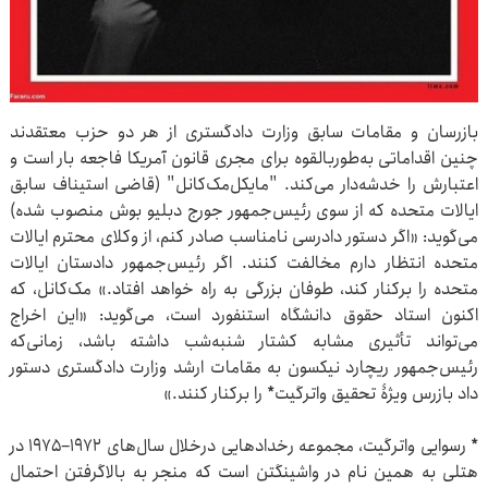
بازرسان و مقامات سابق وزارت دادگستری از هر دو حزب معتقدند
چنین اقداماتی به‌طوربالقوه برای مجری قانون آمریکا فاجعه بار است و
اعتبارش را خدشه‌دار می‌کند. "مایکل‌مک‌کانل" (قاضی استیناف سابق
ایالات متحده که از سوی رئیس‌جمهور جورج دبلیو بوش منصوب شده)
می‌گوید: «اگر دستور دادرسی نامناسب صادر کنم، از وکلای محترم ایالات
متحده انتظار دارم مخالفت کنند. اگر رئیس‌جمهور دادستان ایالات
متحده را برکنار کند، طوفان بزرگی به راه خواهد افتاد.» مک‌کانل، که
اکنون استاد حقوق دانشگاه استنفورد است، می‌گوید: «این اخراج
می‌تواند تأثیری مشابه کشتار شنبه‌شب داشته باشد، زمانی‌که
رئیس‌جمهور ریچارد نیکسون به مقامات ارشد وزارت دادگستری دستور
داد بازرس ویژۀ تحقیق واترگیت* را برکنار کنند.»
* رسوایی واترگیت، مجموعه رخدادهایی درخلال سال‌های ۱۹۷۲–۱۹۷۵ در
هتلی به همین نام در واشینگتن است که منجر به بالاگرفتن احتمال