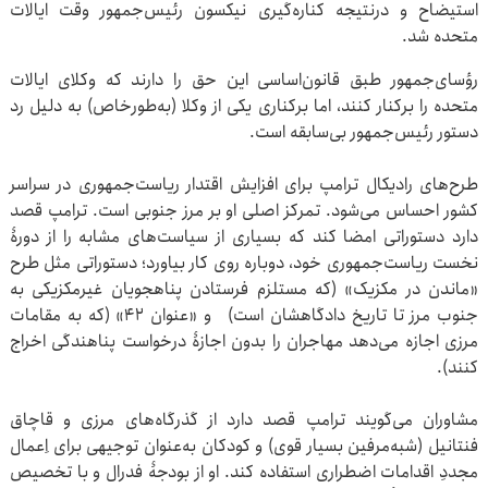
استیضاح و درنتیجه کناره‌گیری نیکسون رئیس‌جمهور وقت ایالات
متحده شد.
رؤسای‌جمهور طبق قانون‌اساسی این حق را دارند که وکلای ایالات
متحده را برکنار کنند، اما برکناری یکی از وکلا (به‌طورخاص) به دلیل رد
دستور رئیس‌جمهور بی‌سابقه است.
طرح‌های رادیکال ترامپ برای افزایش اقتدار ریاست‌جمهوری در سراسر
کشور احساس می‌شود. تمرکز اصلی او بر مرز جنوبی است. ترامپ قصد
دارد دستوراتی امضا کند که بسیاری از سیاست‌های مشابه را از دورۀ
نخست ریاست‌جمهوری خود، دوباره روی کار بیاورد؛ دستوراتی مثل طرح
«ماندن در مکزیک» (که مستلزم فرستادن پناهجویان غیرمکزیکی به
جنوب مرز تا تاریخ دادگاهشان است) و «عنوان ۴۲» (که به مقامات
مرزی اجازه می‌دهد مهاجران را بدون اجازۀ درخواست پناهندگی اخراج
کنند).
مشاوران می‌گویند ترامپ قصد دارد از گذرگاه‌های مرزی و قاچاق
فنتانیل (شبه‌مرفین بسیار قوی) و کودکان به‌عنوان توجیهی برای اِعمال
مجددِ اقدامات اضطراری استفاده کند. او از بودجۀ فدرال و با تخصیص