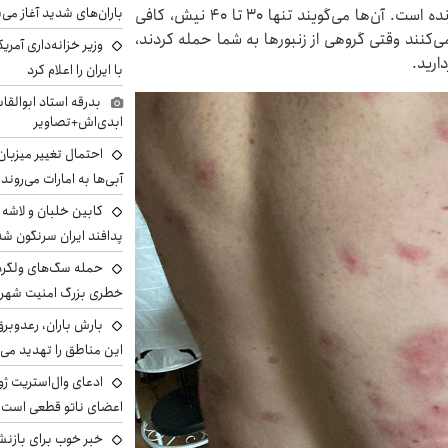
باران‌های شدید آغاز می
البته پزشکان معتقدند آقای پاول شانس آورده که حالا زنده است. آن‌ها می‌گویند تنها ۳۰ تا ۴۰ نیش، کافی
می‌کنند وقتی گروهی از زنبورها به شما حمله کردند،
وزیر خزانه‌داری آمری
ارید.
با ایران را اعلام کرد
بدرقه استاد ابوالقا
ابدی‌اش+تصاویر
احتمال تغییر میزبان
آبی‌ها به امارات می‌روند
پدافند ایران سرنگون شد
خطری بزرگ امنیت شهرون
بارش باران، رعدوبر
این مناطق را تهدید می‌
ادعای وال‌استریت ژو
اعضای ناتو قطعی است
خبر خوب برای بازنش