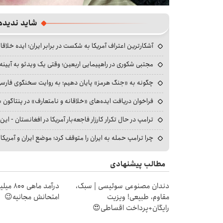
شاید ندیده
آشکارترین اعتراف آمریکا به شکست در برابر ایران؛ ایده خلاقا
مجتبی شکوری در راهپیمایی اربعین؛ وقتی یک ویدئو به آیینه‌
چگونه به «جنگ هرمز» پایان دهیم؛ به روایت سخنگوی فارسی‌ز
فراخوان دریافت ایده‌های «خلاقانه و نامتعارف» در پنتاگون بر
ترامپ در حال تکرار کارزار فاجعه‌بار آمریکا در افغانستان - این 
چرا ترامپ حمله به ایران را متوقف کرد؛ موضع ایران و آمریک
مطالب پیشنهادی
دندان مصنوعی سوئیسی | سبک،
درآمد ما
مقاوم، طبیعی! ویزیت
امتحانش مجانیه😉
رایگان+پرداخت اقساطی😍