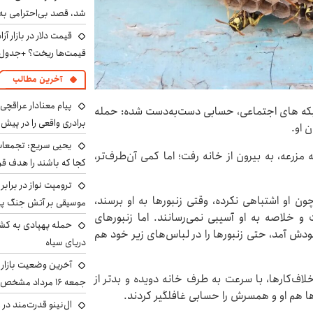
شد، قصد بی‌احترامی به 
قیمت‌ها ریخت؟ +جدول
آخرین مطالب
پیام معنادار عراقچی:
بکه های اجتماعی، حسابی دست‌به‌دست شده: حمله
برادری واقعی را در پیش 
یحیی سریع: تجمعات 
 مزرعه، به بیرون از خانه رفت؛ اما کمی آن‌طرف‌تر،
کجا که باشند را هدف قر
ترومپت نواز در برابر
ون او اشتباهی نکرده، وقتی زنبورها به او برسند،
موسیقی بر آتش جنگ پیر
 خلاصه به او آسیبی نمی‌رسانند. اما زنبورهای
حمله پهپادی به کشت
دش آمد، حتی زنبورها را در لباس‌های زیر خود هم
دریای سیاه
آخرین وضعیت بازار ار
لاف‌کارها، با سرعت به طرف خانه دویده و بدتر از
جمعه ۱۶ مرداد مشخص شد
رها هم او و همسرش را حسابی غافلگیر کردند.
ال‌نینو قدرت‌مند در 