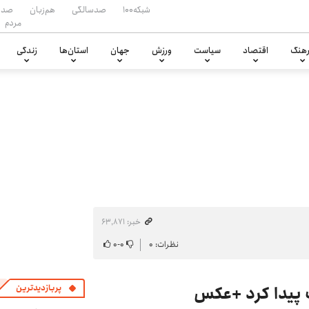
شبکه۱۰۰
صدسالگی
هم‌زبان
صدا
مردم
هنگ
اقتصاد
سیاست
ورزش
جهان
استان‌ها
زندگی
خبر: ۶۳٬۸۷۱
نظرات: ۰
۰
-
۰
پربازدیدترین