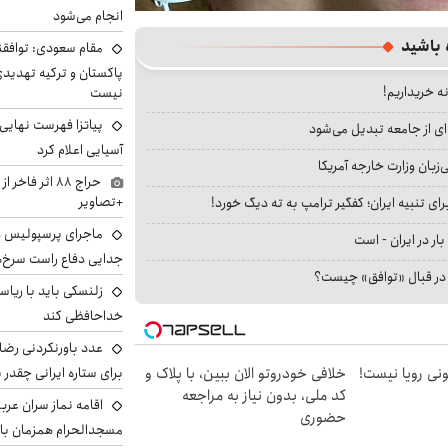
انجام می‌شود
 باشید
مقام سعودی: توافقن
پاکستان و ترکیه تهدید
نه خریداریم!
نیست
پیاتزا فهرست نهایی 
ای از جامعه تبدیل می‌شود
آسیایی اعلام کرد
بان وزارت خارجه آمریکا
حراج ۸۸ اثر ف
+تصاویر
ای تنبیه ایران؛ کفگیر ترامپ به ته دیگ خورد!
ماجرای پرسپولیس و د
بار در ایران - است
جدایی دفاع راست سرخ‌
ا در قبال «توافق» چیست؟
زلنسکی باید با ریا
خداحافظی کند
عدد باورنکردنی رضای
برای ستاره ایرانی چقدر 
هی 800 میلیونی رویا نیست!
خلافی خودروتو الان ببین، با پلاک و
کد ملی، بدون نیاز به مراجعه
اقامه نماز سران عرب
حضوری
مسجدالحرام همزمان با 