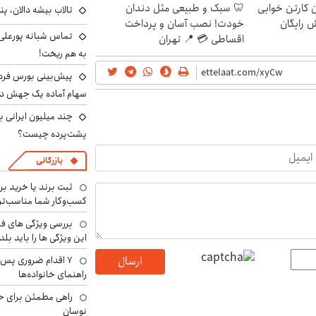
ن کارتن خوابی
🦷 سبک و طبیعی مثل دندان
تالاب بیشه دالان، پن
ش رایگان
خودت! نصب آسان و پرداخت
تماس شبانه پورعلی‌گ
اقساطی 💳 📍 تهران
به هم ریخت!
سهام آماده یک جهش د
پشت‌پرده چیست؟
بازرگانی
ثبت برند یا خرید برن
کسب‌وکار شما مناسب‌ت
بررسی ویژگی های فن
این ویژگی ها را باید بلد
۷ اقدام ضروری پس 
ارسال
راهنمای خانواده‌ها
راهی مطمئن برای ح
نوسان