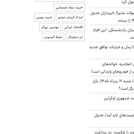
بول کرد
خرید مواد شیمیایی
لات سایپا/ خریداران جدول
امداد کرمان موتور
خرید یوسی
اقتصاد ایرانی
بهترین بروکر
یان بازنشستگی: این افراد
ارز دیجیتال
بلیط اتوبوس
کا زمان و جزئیات توافق جدید
تحادیه: حواله‌های
 از خودروهای وارداتی است!
پیش‌بینی بورس فردا شنبه ۱۷ مرداد ۱۴۰۵/ بازار
یگر است؟
ست جمهوری اوکراین
 قیمت‌های تازه آمد/ جدول
ت را شکست: بد برداشت