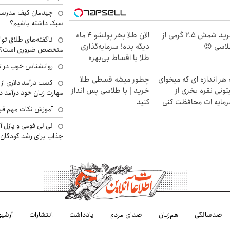
چیدمان کیف مدرسه؛
سبک داشته باشیم؟
خرید شمش 2.5 گرمی از
الان طلا بخر پولشو 4 ماه
ناگفته‌های طلاق توا
اسی 😍
دیگه بده! سرمایه‌گذاری
متخصص ضروری است؟
طلا با اقساط بی‌بهره
روانشناس خوب در ت
 هر اندازه ای که میخوای
چطور میشه قسطی طلا
کسب درآمد دلاری از 
تونی نقره بخری از
خرید | با طلاسی پس انداز
مهارت زبان خود درآمد د
مایه ات محافظت کنی
کنید
آموزش نکات مهم قبل 
لی لی فومی و پازل آ
جذاب برای رشد کودکان
صدسالگی
هم‌زبان
صدای مردم
یادداشت
انتشارات
آرشیو